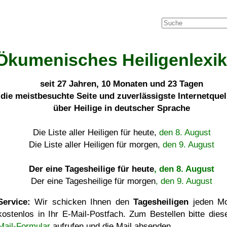
Ökumenisches Heiligenlexi
seit
27 Jahren, 10 Monaten und 23 Tagen
die meistbesuchte Seite und zuverlässigste Internetque
über Heilige in deutscher Sprache
Die Liste aller Heiligen für heute,
den 8. August
Die Liste aller Heiligen für morgen,
den 9. August
Der eine Tagesheilige für heute
, den 8. August
Der eine Tagesheilige für morgen
, den 9. August
Service:
Wir schicken Ihnen den
Tagesheiligen
jeden Mo
kostenlos in Ihr E-Mail-Postfach. Zum Bestellen bitte die
Mail-Formular
aufrufen und die Mail absenden.