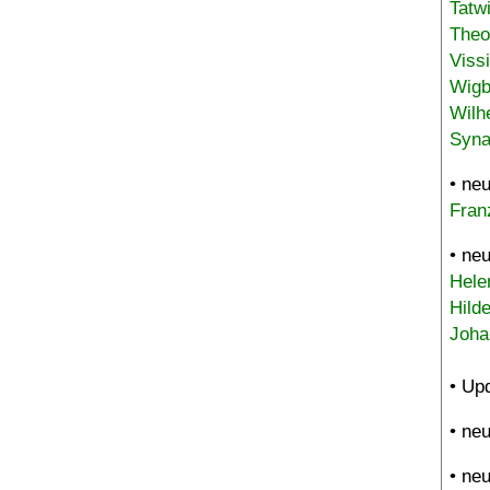
Tatw
Theo
Viss
Wigb
Wilh
Syna
• ne
Fran
• ne
Hele
Hild
Joha
• Up
• ne
• ne