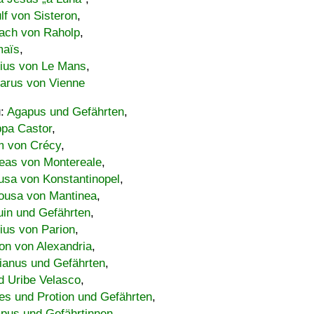
lf von Sisteron
,
ach von Raholp
,
maïs
,
bius von Le Mans
,
carus von Vienne
u:
Agapus und Gefährten
,
ppa Castor
,
 von Crécy
,
eas von Montereale
,
usa von Konstantinopel
,
ousa von Mantinea
,
uin und Gefährten
,
lius von Parion
,
on von Alexandria
,
ianus und Gefährten
,
d Uribe Velasco
,
s und Protion und Gefährten
,
pus und Gefährtinnen
,