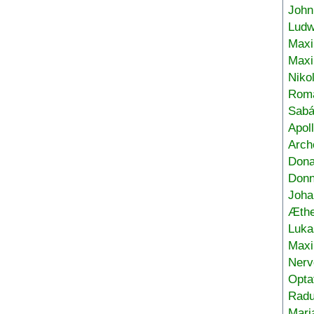
John
Ludw
Maxi
Max
Niko
Roma
Sabá
Apol
Arch
Don
Donn
Joha
Æthe
Luka
Max
Nerv
Opta
Radu
Mari