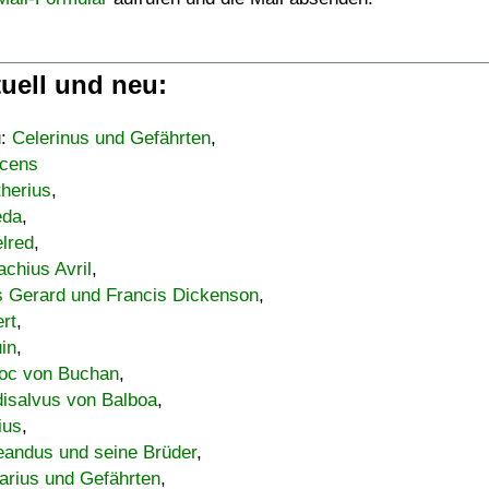
uell und neu:
u:
Celerinus und Gefährten
,
cens
therius
,
eda
,
lred
,
achius Avril
,
s Gerard und Francis Dickenson
,
ert
,
uin
,
oc von Buchan
,
isalvus von Balboa
,
ius
,
eandus und seine Brüder
,
arius und Gefährten
,