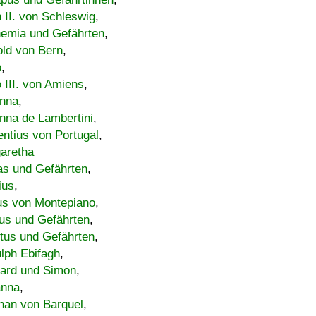
h II. von Schleswig
,
emia und Gefährten
,
old von Bern
,
o
,
 III. von Amiens
,
nna
,
nna de Lambertini
,
entius von Portugal
,
aretha
s und Gefährten
,
ius
,
us von Montepiano
,
us und Gefährten
,
tus und Gefährten
,
lph Ebifagh
,
ard und Simon
,
anna
,
han von Barquel
,