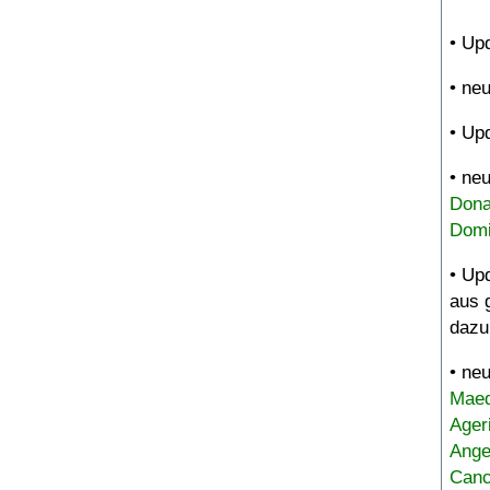
• Up
• ne
• Up
• ne
Dona
Domi
• Up
aus 
dazu
• ne
Maed
Ager
Ange
Canc