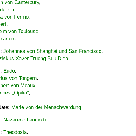
in von Canterbury
,
dorich
,
ia von Fermo
,
ert
,
elm von Toulouse
,
xarium
u:
Johannes von Shanghai und San Francisco
,
ziskus Xaver Truong Buu Diep
u:
Eudo
,
rius von Tongern
,
ebert von Meaux
,
nnes „Opilio”
,
date:
Marie von der Menschwerdung
u:
Nazareno Lanciotti
u:
Theodosia
,