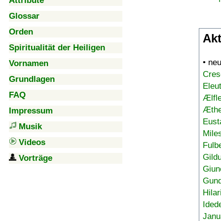
Attribute
Glossar
Orden
Akt
Spiritualität der Heiligen
• ne
Vornamen
Cres
Grundlagen
Eleu
FAQ
Ælfl
Æthe
Impressum
Eust
Musik
Mile
Videos
Fulb
Gild
Vorträge
Giun
Gund
Hilar
Ided
Janu