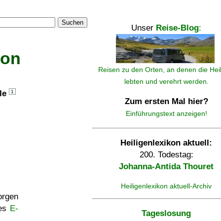
Suchen
Unser
Reise-Blog
:
kon
Reisen zu den Orten, an denen die Hei
lebten und verehrt werden.
lle
1
Zum ersten Mal hier?
Einführungstext anzeigen!
Heiligenlexikon aktuell:
200. Todestag:
Johanna-Antida Thouret
Heiligenlexikon aktuell-Archiv
rgen
ses
E-
Tageslosung