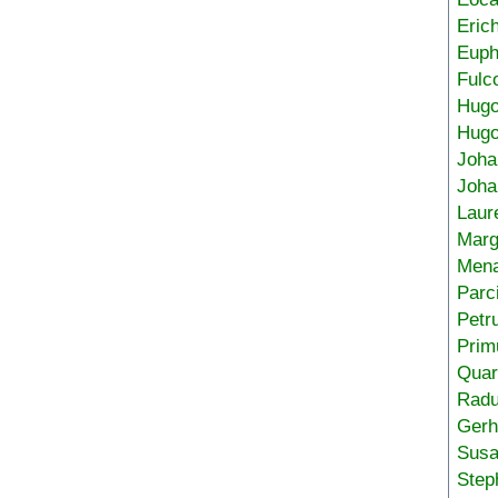
Eric
Euph
Fulc
Hug
Hugo
Joha
Joha
Laur
Marg
Mena
Parc
Petr
Prim
Quar
Radu
Gerh
Sus
Step