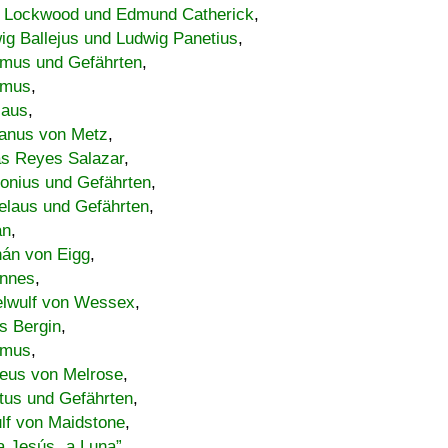
 Lockwood und Edmund Catherick
,
ig Ballejus und Ludwig Panetius
,
mus und Gefährten
,
imus
,
laus
,
nus von Metz
,
s Reyes Salazar
,
lonius und Gefährten
,
elaus und Gefährten
,
an
,
án von Eigg
,
nnes
,
lwulf von Wessex
,
s Bergin
,
imus
,
eus von Melrose
,
tus und Gefährten
,
lf von Maidstone
,
a Jesús „a Luna”
,