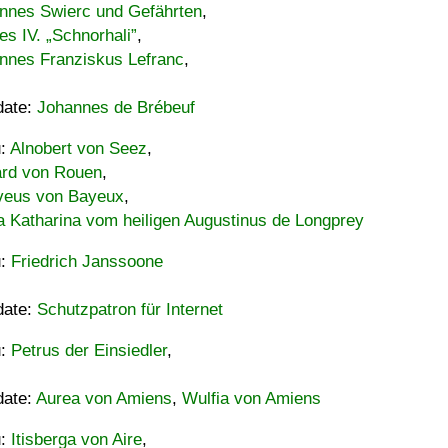
nnes Swierc und Gefährten
,
es IV. „Schnorhali”
,
nnes Franziskus Lefranc
,
date:
Johannes de Brébeuf
u:
Alnobert von Seez
,
ard von Rouen
,
eus von Bayeux
,
a Katharina vom heiligen Augustinus de Longprey
u:
Friedrich Janssoone
date:
Schutzpatron für Internet
u:
Petrus der Einsiedler
,
date:
Aurea von Amiens
,
Wulfia von Amiens
u:
Itisberga von Aire
,