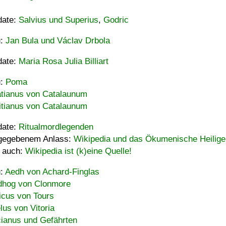
date:
Salvius und Superius
,
Godric
u:
Jan Bula und Václav Drbola
date:
Maria Rosa Julia Billiart
u:
Poma
tianus von Catalaunum
tianus von Catalaunum
date:
Ritualmordlegenden
gegebenem Anlass:
Wikipedia und das Ökumenische Heilige
 auch:
Wikipedia ist (k)eine Quelle!
u:
Aedh von Achard-Finglas
hog von Clonmore
icus von Tours
lus von Vitoria
ianus und Gefährten