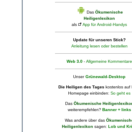
Das
Ökumenische
Heiligenlexikon
als
App für Android-Handys
Update für unseren Stick?
Anleitung lesen oder bestellen
Web 3.0
-
Allgemeine Kommentare
Unser
Grünewald-Desktop
Die Heiligen des Tages
kostenlos auf 
Homepage einbinden:
So geht es
Das
Ökumenische Heiligenlexiko
weiterempfehlen?
Banner + links
Was andere über das
Ökumenisch
Heiligenlexikon
sagen:
Lob und Kri