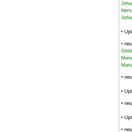
Joha
Ners
Joha
• Up
• ne
Gild
Manv
Mari
• ne
• Up
• ne
• Up
• ne