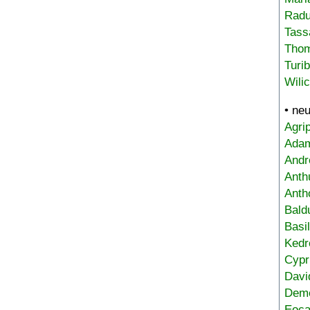
Radu
Tass
Tho
Turi
Wili
• ne
Agri
Adam
Andr
Anth
Anth
Bald
Basi
Kedr
Cypr
Davi
Deme
Eoca