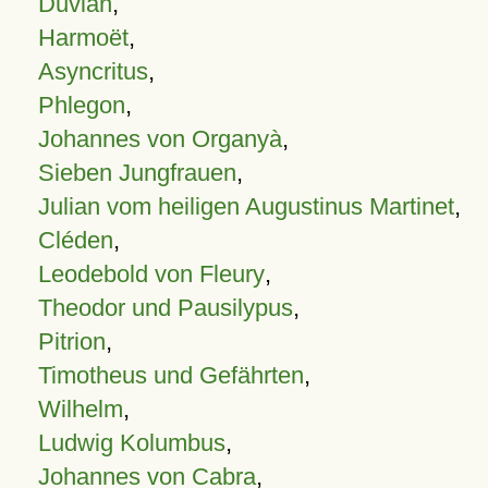
Duvian
,
Harmoët
,
Asyncritus
,
Phlegon
,
Johannes von Organyà
,
Sieben Jungfrauen
,
Julian vom heiligen Augustinus Martinet
,
Cléden
,
Leodebold von Fleury
,
Theodor und Pausilypus
,
Pitrion
,
Timotheus und Gefährten
,
Wilhelm
,
Ludwig Kolumbus
,
Johannes von Cabra
,