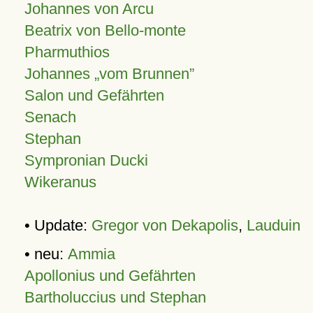
Johannes von Arcu
Beatrix von Bello-monte
Pharmuthios
Johannes
vom Brunnen
Salon und Gefährten
Senach
Stephan
Sympronian Ducki
Wikeranus
• Update:
Gregor von Dekapolis
,
Lauduin
• neu:
Ammia
Apollonius und Gefährten
Bartholuccius und Stephan