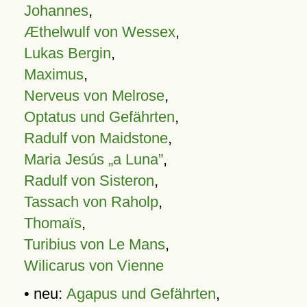
Johannes
,
Æthelwulf von Wessex
,
Lukas Bergin
,
Maximus
,
Nerveus von Melrose
,
Optatus und Gefährten
,
Radulf von Maidstone
,
Maria Jesús „a Luna”
,
Radulf von Sisteron
,
Tassach von Raholp
,
Thomaïs
,
Turibius von Le Mans
,
Wilicarus von Vienne
• neu:
Agapus und Gefährten
,