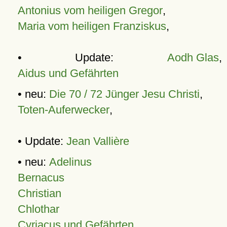
Antonius vom heiligen Gregor
,
Maria vom heiligen Franziskus
,
• Update:
Aodh Glas
,
Aidus und Gefährten
• neu:
Die 70 / 72 Jünger Jesu Christi
,
Toten-Auferwecker
,
• Update:
Jean Vallière
• neu:
Adelinus
Bernacus
Christian
Chlothar
Cyriacus und Gefährten