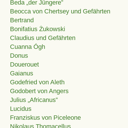
Beda „der Jüngere”
Beocca von Chertsey und Gefährten
Bertrand
Bonifatius Żukowski
Claudius und Gefährten
Cuanna Ógh
Donus
Douerouet
Gaianus
Godefried von Aleth
Godobert von Angers
Julius
Africanus
Lucidus
Franziskus von Piceleone
Nikolaus Thomacellus