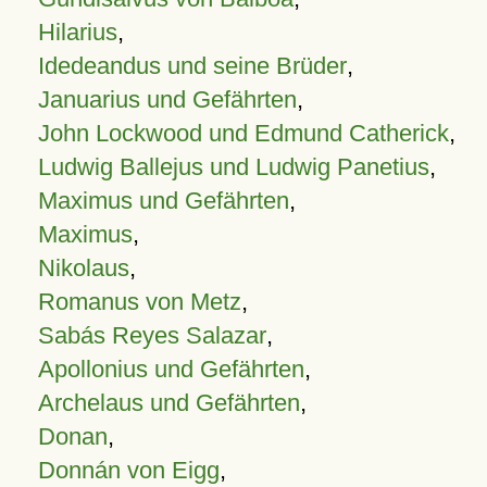
Hilarius
,
Idedeandus und seine Brüder
,
Januarius und Gefährten
,
John Lockwood und Edmund Catherick
,
Ludwig Ballejus und Ludwig Panetius
,
Maximus und Gefährten
,
Maximus
,
Nikolaus
,
Romanus von Metz
,
Sabás Reyes Salazar
,
Apollonius und Gefährten
,
Archelaus und Gefährten
,
Donan
,
Donnán von Eigg
,