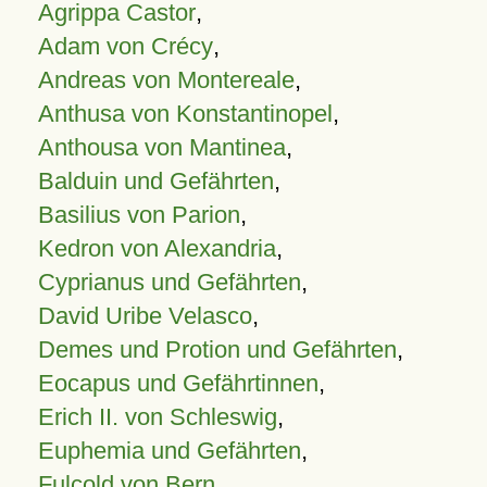
Agrippa Castor
,
Adam von Crécy
,
Andreas von Montereale
,
Anthusa von Konstantinopel
,
Anthousa von Mantinea
,
Balduin und Gefährten
,
Basilius von Parion
,
Kedron von Alexandria
,
Cyprianus und Gefährten
,
David Uribe Velasco
,
Demes und Protion und Gefährten
,
Eocapus und Gefährtinnen
,
Erich II. von Schleswig
,
Euphemia und Gefährten
,
Fulcold von Bern
,