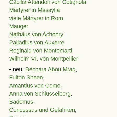
Cäcilia Attendoli von Cotignola
Märtyrer in Massylia
viele Märtyrer in Rom
Mauger
Nathäus von Achonry
Palladius von Auxerre
Reginald von Montemarti
Wilhelm VI. von Montpellier
• neu:
Béchara Abou Mrad
,
Fulton Sheen
,
Amantius von Como
,
Anna von Schlüsselberg
,
Bademus
,
Concessus und Gefährten
,