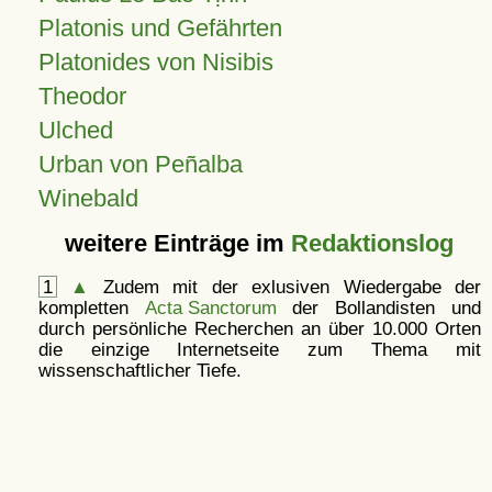
Platonis und Gefährten
Platonides von Nisibis
Theodor
Ulched
Urban von Peñalba
Winebald
weitere Einträge im
Redaktionslog
1
▲
Zudem mit der exlusiven Wiedergabe der
kompletten
Acta Sanctorum
der Bollandisten und
durch persönliche Recherchen an über 10.000 Orten
die einzige Internetseite zum Thema mit
wissenschaftlicher Tiefe.