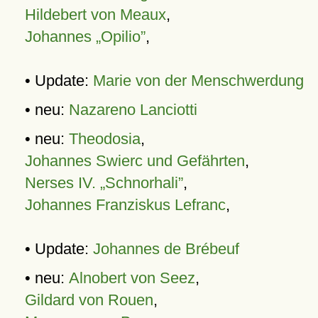
Hildebert von Meaux
,
Johannes „Opilio”
,
• Update:
Marie von der Menschwerdung
• neu:
Nazareno Lanciotti
• neu:
Theodosia
,
Johannes Swierc und Gefährten
,
Nerses IV. „Schnorhali”
,
Johannes Franziskus Lefranc
,
• Update:
Johannes de Brébeuf
• neu:
Alnobert von Seez
,
Gildard von Rouen
,