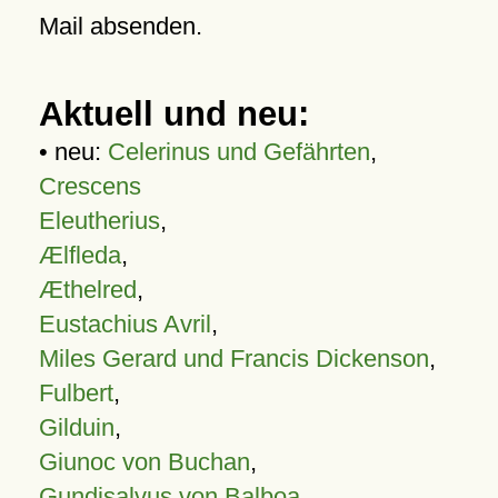
Mail absenden.
Aktuell und neu:
• neu:
Celerinus und Gefährten
,
Crescens
Eleutherius
,
Ælfleda
,
Æthelred
,
Eustachius Avril
,
Miles Gerard und Francis Dickenson
,
Fulbert
,
Gilduin
,
Giunoc von Buchan
,
Gundisalvus von Balboa
,