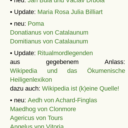
• neu:
Jan Bula und Václav Drbola
• Update:
Maria Rosa Julia Billiart
• neu:
Poma
Donatianus von Catalaunum
Domitianus von Catalaunum
• Update:
Ritualmordlegenden
aus gegebenem Anlass:
Wikipedia und das Ökumenische
Heiligenlexikon
dazu auch:
Wikipedia ist (k)eine Quelle!
• neu:
Aedh von Achard-Finglas
Maedhog von Clonmore
Agericus von Tours
Angelus von Vitoria