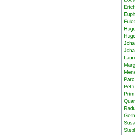
Eric
Euph
Fulc
Hug
Hugo
Joha
Joha
Laur
Marg
Mena
Parc
Petr
Prim
Quar
Radu
Gerh
Sus
Step