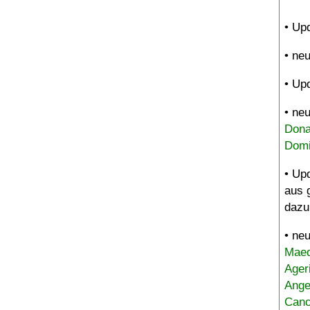
• Up
• ne
• Up
• ne
Dona
Domi
• Up
aus 
dazu
• ne
Maed
Ager
Ange
Canc