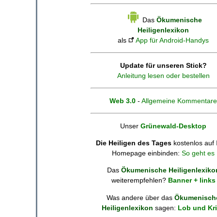
Das
Ökumenische
Heiligenlexikon
als
App für Android-Handys
Update für unseren Stick?
Anleitung lesen oder bestellen
Web 3.0
-
Allgemeine Kommentare
Unser
Grünewald-Desktop
Die Heiligen des Tages
kostenlos auf 
Homepage einbinden:
So geht es
Das
Ökumenische Heiligenlexiko
weiterempfehlen?
Banner + links
Was andere über das
Ökumenisch
Heiligenlexikon
sagen:
Lob und Kri