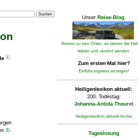
Suchen
Unser
Reise-Blog
:
kon
Reisen zu den Orten, an denen die Hei
lebten und verehrt werden.
lle
1
Zum ersten Mal hier?
Einführungstext anzeigen!
Heiligenlexikon aktuell:
200. Todestag:
Johanna-Antida Thouret
Heiligenlexikon aktuell-Archiv
rgen
ses
E-
Tageslosung