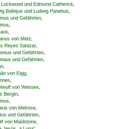
 Lockwood und Edmund Catherick
,
ig Ballejus und Ludwig Panetius
,
mus und Gefährten
,
imus
,
laus
,
nus von Metz
,
s Reyes Salazar
,
lonius und Gefährten
,
elaus und Gefährten
,
an
,
án von Eigg
,
nnes
,
lwulf von Wessex
,
s Bergin
,
imus
,
eus von Melrose
,
tus und Gefährten
,
lf von Maidstone
,
a Jesús „a Luna”
,