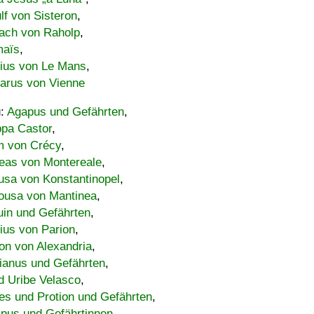
lf von Sisteron
,
ach von Raholp
,
maïs
,
bius von Le Mans
,
carus von Vienne
u:
Agapus und Gefährten
,
ppa Castor
,
 von Crécy
,
eas von Montereale
,
usa von Konstantinopel
,
ousa von Mantinea
,
uin und Gefährten
,
lius von Parion
,
on von Alexandria
,
ianus und Gefährten
,
d Uribe Velasco
,
s und Protion und Gefährten
,
pus und Gefährtinnen
,