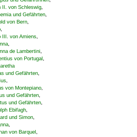
h II. von Schleswig
,
emia und Gefährten
,
old von Bern
,
o
,
 III. von Amiens
,
nna
,
nna de Lambertini
,
entius von Portugal
,
aretha
s und Gefährten
,
ius
,
us von Montepiano
,
us und Gefährten
,
tus und Gefährten
,
lph Ebifagh
,
ard und Simon
,
anna
,
han von Barquel
,