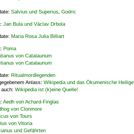
date:
Salvius und Superius
,
Godric
u:
Jan Bula und Václav Drbola
date:
Maria Rosa Julia Billiart
u:
Poma
tianus von Catalaunum
tianus von Catalaunum
date:
Ritualmordlegenden
gegebenem Anlass:
Wikipedia und das Ökumenische Heilige
 auch:
Wikipedia ist (k)eine Quelle!
u:
Aedh von Achard-Finglas
hog von Clonmore
icus von Tours
lus von Vitoria
ianus und Gefährten