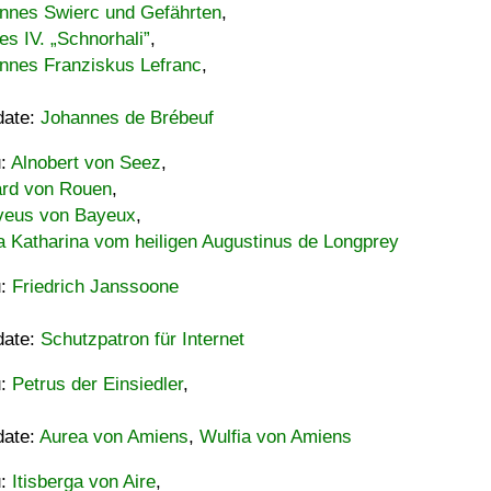
nnes Swierc und Gefährten
,
es IV. „Schnorhali”
,
nnes Franziskus Lefranc
,
date:
Johannes de Brébeuf
u:
Alnobert von Seez
,
ard von Rouen
,
eus von Bayeux
,
a Katharina vom heiligen Augustinus de Longprey
u:
Friedrich Janssoone
date:
Schutzpatron für Internet
u:
Petrus der Einsiedler
,
date:
Aurea von Amiens
,
Wulfia von Amiens
u:
Itisberga von Aire
,