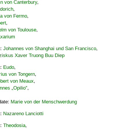
in von Canterbury
,
dorich
,
ia von Fermo
,
ert
,
elm von Toulouse
,
xarium
u:
Johannes von Shanghai und San Francisco
,
ziskus Xaver Truong Buu Diep
u:
Eudo
,
rius von Tongern
,
ebert von Meaux
,
nnes „Opilio”
,
date:
Marie von der Menschwerdung
u:
Nazareno Lanciotti
u:
Theodosia
,