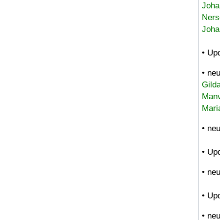
Joha
Ners
Joha
• Up
• ne
Gild
Manv
Mari
• ne
• Up
• ne
• Up
• ne