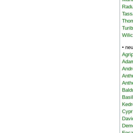
Radu
Tass
Tho
Turi
Wili
• ne
Agri
Adam
Andr
Anth
Anth
Bald
Basi
Kedr
Cypr
Davi
Deme
Eoca