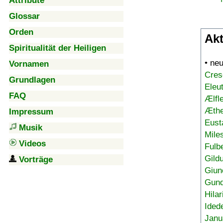
Attribute
Glossar
Orden
Akt
Spiritualität der Heiligen
• ne
Vornamen
Cres
Grundlagen
Eleu
FAQ
Ælfl
Æthe
Impressum
Eust
Musik
Mile
Videos
Fulb
Gild
Vorträge
Giun
Gund
Hilar
Ided
Janu