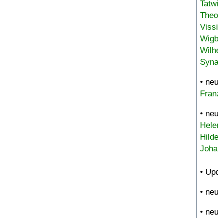
Tatw
Theo
Viss
Wigb
Wilh
Syna
• ne
Fran
• ne
Hele
Hild
Joha
• Up
• ne
• ne