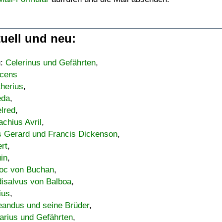
uell und neu:
u:
Celerinus und Gefährten
,
cens
therius
,
eda
,
lred
,
achius Avril
,
s Gerard und Francis Dickenson
,
ert
,
uin
,
oc von Buchan
,
isalvus von Balboa
,
ius
,
eandus und seine Brüder
,
arius und Gefährten
,