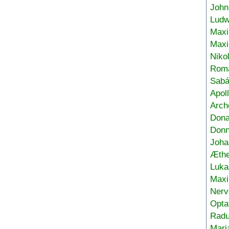
John
Ludw
Maxi
Max
Niko
Roma
Sabá
Apol
Arch
Don
Donn
Joha
Æthe
Luka
Max
Nerv
Opta
Radu
Mari