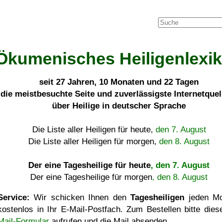
Ökumenisches Heiligenlexi
seit
27 Jahren, 10 Monaten und 22 Tagen
die meistbesuchte Seite und zuverlässigste Internetque
über Heilige in deutscher Sprache
Die Liste aller Heiligen für heute,
den 7. August
Die Liste aller Heiligen für morgen,
den 8. August
Der eine Tagesheilige für heute
, den 7. August
Der eine Tagesheilige für morgen
, den 8. August
Service:
Wir schicken Ihnen den
Tagesheiligen
jeden Mo
kostenlos in Ihr E-Mail-Postfach. Zum Bestellen bitte die
Mail-Formular
aufrufen und die Mail absenden.