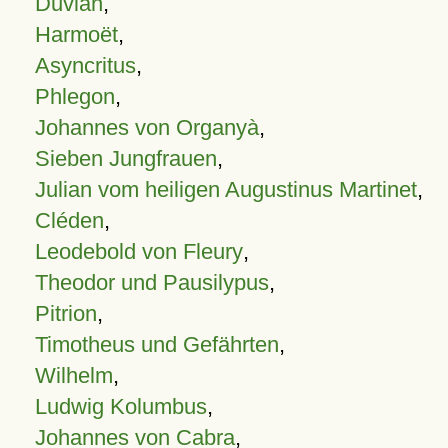
Duvian
,
Harmoët
,
Asyncritus
,
Phlegon
,
Johannes von Organyà
,
Sieben Jungfrauen
,
Julian vom heiligen Augustinus Martinet
,
Cléden
,
Leodebold von Fleury
,
Theodor und Pausilypus
,
Pitrion
,
Timotheus und Gefährten
,
Wilhelm
,
Ludwig Kolumbus
,
Johannes von Cabra
,