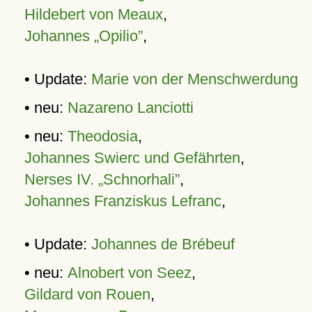
Hildebert von Meaux
,
Johannes „Opilio”
,
• Update:
Marie von der Menschwerdung
• neu:
Nazareno Lanciotti
• neu:
Theodosia
,
Johannes Swierc und Gefährten
,
Nerses IV. „Schnorhali”
,
Johannes Franziskus Lefranc
,
• Update:
Johannes de Brébeuf
• neu:
Alnobert von Seez
,
Gildard von Rouen
,