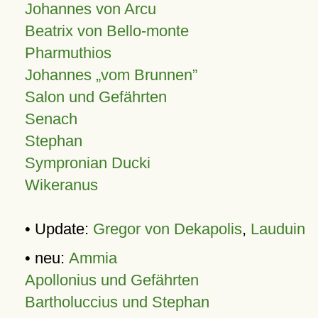
Johannes von Arcu
Beatrix von Bello-monte
Pharmuthios
Johannes
vom Brunnen
Salon und Gefährten
Senach
Stephan
Sympronian Ducki
Wikeranus
• Update:
Gregor von Dekapolis
,
Lauduin
• neu:
Ammia
Apollonius und Gefährten
Bartholuccius und Stephan