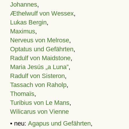
Johannes
,
Æthelwulf von Wessex
,
Lukas Bergin
,
Maximus
,
Nerveus von Melrose
,
Optatus und Gefährten
,
Radulf von Maidstone
,
Maria Jesús „a Luna”
,
Radulf von Sisteron
,
Tassach von Raholp
,
Thomaïs
,
Turibius von Le Mans
,
Wilicarus von Vienne
• neu:
Agapus und Gefährten
,