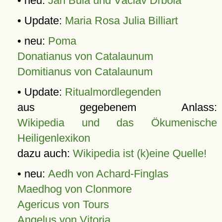
• neu:
Jan Bula und Václav Drbola
• Update:
Maria Rosa Julia Billiart
• neu:
Poma
Donatianus von Catalaunum
Domitianus von Catalaunum
• Update:
Ritualmordlegenden
aus gegebenem Anlass:
Wikipedia und das Ökumenische
Heiligenlexikon
dazu auch:
Wikipedia ist (k)eine Quelle!
• neu:
Aedh von Achard-Finglas
Maedhog von Clonmore
Agericus von Tours
Angelus von Vitoria