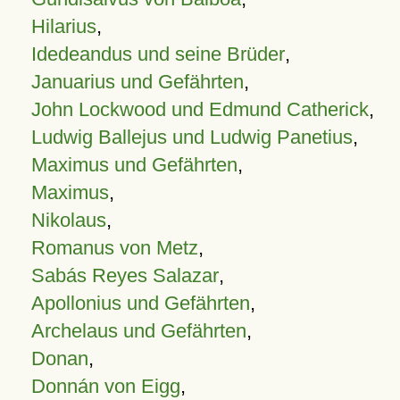
Hilarius
,
Idedeandus und seine Brüder
,
Januarius und Gefährten
,
John Lockwood und Edmund Catherick
,
Ludwig Ballejus und Ludwig Panetius
,
Maximus und Gefährten
,
Maximus
,
Nikolaus
,
Romanus von Metz
,
Sabás Reyes Salazar
,
Apollonius und Gefährten
,
Archelaus und Gefährten
,
Donan
,
Donnán von Eigg
,