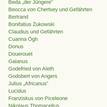
Beda „der Jüngere”
Beocca von Chertsey und Gefährten
Bertrand
Bonifatius Żukowski
Claudius und Gefährten
Cuanna Ógh
Donus
Douerouet
Gaianus
Godefried von Aleth
Godobert von Angers
Julius
Africanus
Lucidus
Franziskus von Piceleone
Nikolaus Thomacellus