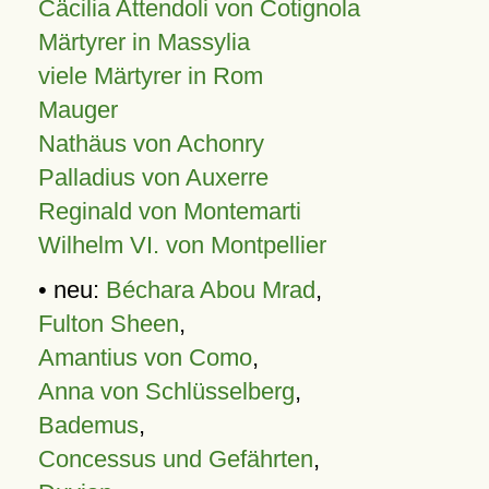
Cäcilia Attendoli von Cotignola
Märtyrer in Massylia
viele Märtyrer in Rom
Mauger
Nathäus von Achonry
Palladius von Auxerre
Reginald von Montemarti
Wilhelm VI. von Montpellier
• neu:
Béchara Abou Mrad
,
Fulton Sheen
,
Amantius von Como
,
Anna von Schlüsselberg
,
Bademus
,
Concessus und Gefährten
,