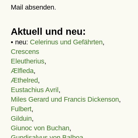
Mail absenden.
Aktuell und neu:
• neu:
Celerinus und Gefährten
,
Crescens
Eleutherius
,
Ælfleda
,
Æthelred
,
Eustachius Avril
,
Miles Gerard und Francis Dickenson
,
Fulbert
,
Gilduin
,
Giunoc von Buchan
,
Gundisalvus von Balboa
,