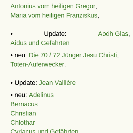
Antonius vom heiligen Gregor
,
Maria vom heiligen Franziskus
,
• Update:
Aodh Glas
,
Aidus und Gefährten
• neu:
Die 70 / 72 Jünger Jesu Christi
,
Toten-Auferwecker
,
• Update:
Jean Vallière
• neu:
Adelinus
Bernacus
Christian
Chlothar
Cyriacus und Gefährten