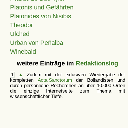
Platonis und Gefährten
Platonides von Nisibis
Theodor
Ulched
Urban von Peñalba
Winebald
weitere Einträge im
Redaktionslog
1
▲
Zudem mit der exlusiven Wiedergabe der
kompletten
Acta Sanctorum
der Bollandisten und
durch persönliche Recherchen an über 10.000 Orten
die einzige Internetseite zum Thema mit
wissenschaftlicher Tiefe.