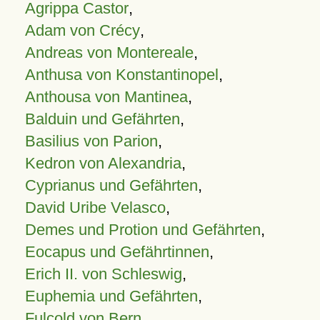
Agrippa Castor
,
Adam von Crécy
,
Andreas von Montereale
,
Anthusa von Konstantinopel
,
Anthousa von Mantinea
,
Balduin und Gefährten
,
Basilius von Parion
,
Kedron von Alexandria
,
Cyprianus und Gefährten
,
David Uribe Velasco
,
Demes und Protion und Gefährten
,
Eocapus und Gefährtinnen
,
Erich II. von Schleswig
,
Euphemia und Gefährten
,
Fulcold von Bern
,