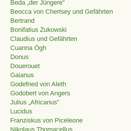
Beda „der Jüngere”
Beocca von Chertsey und Gefährten
Bertrand
Bonifatius Żukowski
Claudius und Gefährten
Cuanna Ógh
Donus
Douerouet
Gaianus
Godefried von Aleth
Godobert von Angers
Julius
Africanus
Lucidus
Franziskus von Piceleone
Nikolaus Thomacellus