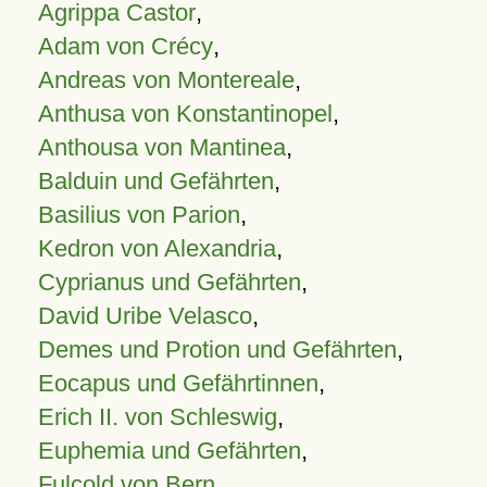
Agrippa Castor
,
Adam von Crécy
,
Andreas von Montereale
,
Anthusa von Konstantinopel
,
Anthousa von Mantinea
,
Balduin und Gefährten
,
Basilius von Parion
,
Kedron von Alexandria
,
Cyprianus und Gefährten
,
David Uribe Velasco
,
Demes und Protion und Gefährten
,
Eocapus und Gefährtinnen
,
Erich II. von Schleswig
,
Euphemia und Gefährten
,
Fulcold von Bern
,