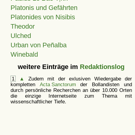
Platonis und Gefährten
Platonides von Nisibis
Theodor
Ulched
Urban von Peñalba
Winebald
weitere Einträge im
Redaktionslog
1
▲
Zudem mit der exlusiven Wiedergabe der
kompletten
Acta Sanctorum
der Bollandisten und
durch persönliche Recherchen an über 10.000 Orten
die einzige Internetseite zum Thema mit
wissenschaftlicher Tiefe.