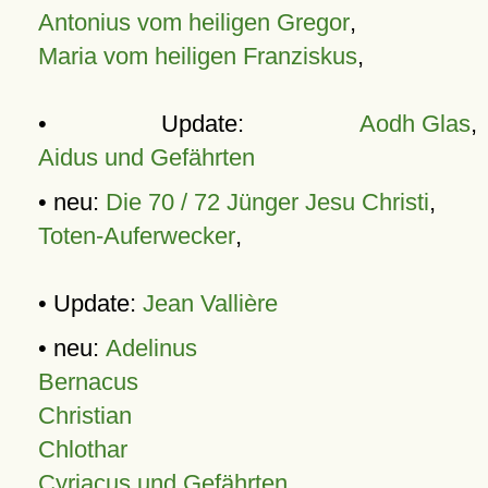
Antonius vom heiligen Gregor
,
Maria vom heiligen Franziskus
,
• Update:
Aodh Glas
,
Aidus und Gefährten
• neu:
Die 70 / 72 Jünger Jesu Christi
,
Toten-Auferwecker
,
• Update:
Jean Vallière
• neu:
Adelinus
Bernacus
Christian
Chlothar
Cyriacus und Gefährten