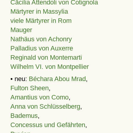
Cäcilia Attendoli von Cotignola
Märtyrer in Massylia
viele Märtyrer in Rom
Mauger
Nathäus von Achonry
Palladius von Auxerre
Reginald von Montemarti
Wilhelm VI. von Montpellier
• neu:
Béchara Abou Mrad
,
Fulton Sheen
,
Amantius von Como
,
Anna von Schlüsselberg
,
Bademus
,
Concessus und Gefährten
,