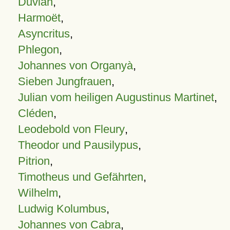
Duvian
,
Harmoët
,
Asyncritus
,
Phlegon
,
Johannes von Organyà
,
Sieben Jungfrauen
,
Julian vom heiligen Augustinus Martinet
,
Cléden
,
Leodebold von Fleury
,
Theodor und Pausilypus
,
Pitrion
,
Timotheus und Gefährten
,
Wilhelm
,
Ludwig Kolumbus
,
Johannes von Cabra
,