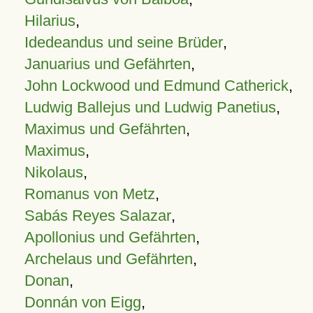
Hilarius
,
Idedeandus und seine Brüder
,
Januarius und Gefährten
,
John Lockwood und Edmund Catherick
,
Ludwig Ballejus und Ludwig Panetius
,
Maximus und Gefährten
,
Maximus
,
Nikolaus
,
Romanus von Metz
,
Sabás Reyes Salazar
,
Apollonius und Gefährten
,
Archelaus und Gefährten
,
Donan
,
Donnán von Eigg
,