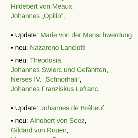
Hildebert von Meaux
,
Johannes „Opilio”
,
• Update:
Marie von der Menschwerdung
• neu:
Nazareno Lanciotti
• neu:
Theodosia
,
Johannes Swierc und Gefährten
,
Nerses IV. „Schnorhali”
,
Johannes Franziskus Lefranc
,
• Update:
Johannes de Brébeuf
• neu:
Alnobert von Seez
,
Gildard von Rouen
,