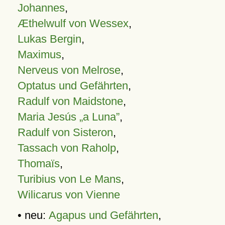
Johannes
,
Æthelwulf von Wessex
,
Lukas Bergin
,
Maximus
,
Nerveus von Melrose
,
Optatus und Gefährten
,
Radulf von Maidstone
,
Maria Jesús „a Luna”
,
Radulf von Sisteron
,
Tassach von Raholp
,
Thomaïs
,
Turibius von Le Mans
,
Wilicarus von Vienne
• neu:
Agapus und Gefährten
,