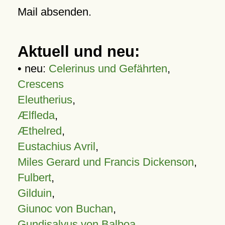
Mail absenden.
Aktuell und neu:
• neu:
Celerinus und Gefährten
,
Crescens
Eleutherius
,
Ælfleda
,
Æthelred
,
Eustachius Avril
,
Miles Gerard und Francis Dickenson
,
Fulbert
,
Gilduin
,
Giunoc von Buchan
,
Gundisalvus von Balboa
,