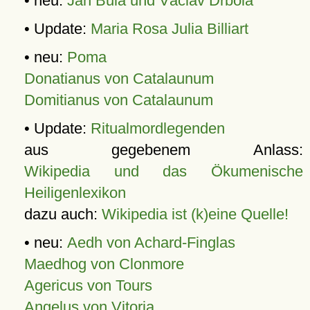
• neu:
Jan Bula und Václav Drbola
• Update:
Maria Rosa Julia Billiart
• neu:
Poma
Donatianus von Catalaunum
Domitianus von Catalaunum
• Update:
Ritualmordlegenden
aus gegebenem Anlass:
Wikipedia und das Ökumenische
Heiligenlexikon
dazu auch:
Wikipedia ist (k)eine Quelle!
• neu:
Aedh von Achard-Finglas
Maedhog von Clonmore
Agericus von Tours
Angelus von Vitoria