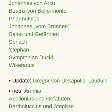
Johannes von Arcu
Beatrix von Bello-monte
Pharmuthios
Johannes
vom Brunnen
Salon und Gefährten
Senach
Stephan
Sympronian Ducki
Wikeranus
• Update:
Gregor von Dekapolis
,
Lauduin
• neu:
Ammia
Apollonius und Gefährten
Bartholuccius und Stephan