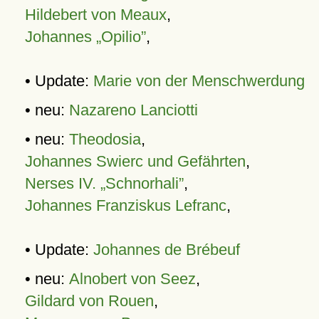
Hildebert von Meaux
,
Johannes „Opilio”
,
• Update:
Marie von der Menschwerdung
• neu:
Nazareno Lanciotti
• neu:
Theodosia
,
Johannes Swierc und Gefährten
,
Nerses IV. „Schnorhali”
,
Johannes Franziskus Lefranc
,
• Update:
Johannes de Brébeuf
• neu:
Alnobert von Seez
,
Gildard von Rouen
,