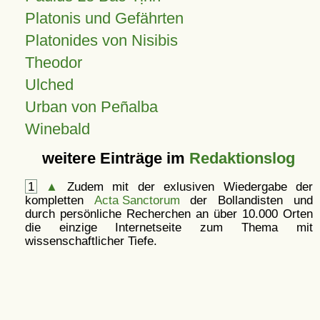
Platonis und Gefährten
Platonides von Nisibis
Theodor
Ulched
Urban von Peñalba
Winebald
weitere Einträge im
Redaktionslog
1
▲
Zudem mit der exlusiven Wiedergabe der
kompletten
Acta Sanctorum
der Bollandisten und
durch persönliche Recherchen an über 10.000 Orten
die einzige Internetseite zum Thema mit
wissenschaftlicher Tiefe.