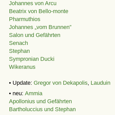
Johannes von Arcu
Beatrix von Bello-monte
Pharmuthios
Johannes
vom Brunnen
Salon und Gefährten
Senach
Stephan
Sympronian Ducki
Wikeranus
• Update:
Gregor von Dekapolis
,
Lauduin
• neu:
Ammia
Apollonius und Gefährten
Bartholuccius und Stephan