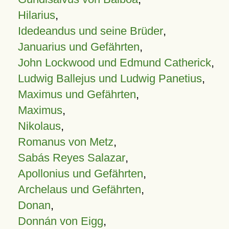
Hilarius
,
Idedeandus und seine Brüder
,
Januarius und Gefährten
,
John Lockwood und Edmund Catherick
,
Ludwig Ballejus und Ludwig Panetius
,
Maximus und Gefährten
,
Maximus
,
Nikolaus
,
Romanus von Metz
,
Sabás Reyes Salazar
,
Apollonius und Gefährten
,
Archelaus und Gefährten
,
Donan
,
Donnán von Eigg
,