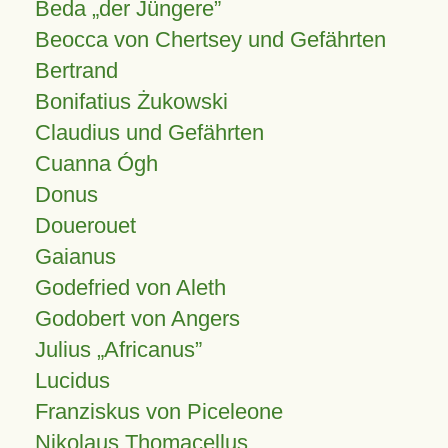
Beda „der Jüngere”
Beocca von Chertsey und Gefährten
Bertrand
Bonifatius Żukowski
Claudius und Gefährten
Cuanna Ógh
Donus
Douerouet
Gaianus
Godefried von Aleth
Godobert von Angers
Julius
Africanus
Lucidus
Franziskus von Piceleone
Nikolaus Thomacellus