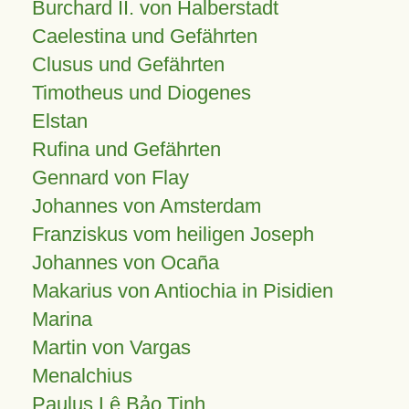
Burchard II. von Halberstadt
Caelestina und Gefährten
Clusus und Gefährten
Timotheus und Diogenes
Elstan
Rufina und Gefährten
Gennard von Flay
Johannes von Amsterdam
Franziskus vom heiligen Joseph
Johannes von Ocaña
Makarius von Antiochia in Pisidien
Marina
Martin von Vargas
Menalchius
Paulus Lê Bảo Tịnh