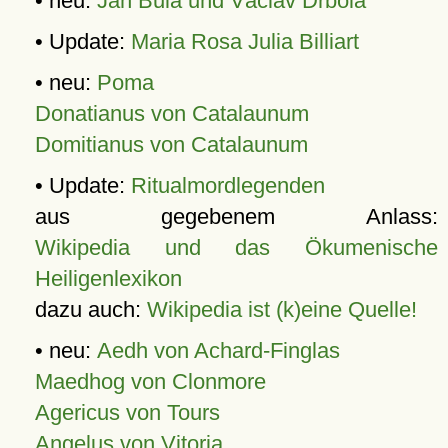
• neu:
Jan Bula und Václav Drbola
• Update:
Maria Rosa Julia Billiart
• neu:
Poma
Donatianus von Catalaunum
Domitianus von Catalaunum
• Update:
Ritualmordlegenden
aus gegebenem Anlass:
Wikipedia und das Ökumenische
Heiligenlexikon
dazu auch:
Wikipedia ist (k)eine Quelle!
• neu:
Aedh von Achard-Finglas
Maedhog von Clonmore
Agericus von Tours
Angelus von Vitoria