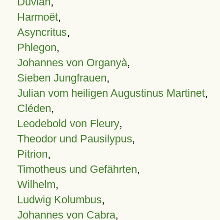
Duvian
,
Harmoët
,
Asyncritus
,
Phlegon
,
Johannes von Organyà
,
Sieben Jungfrauen
,
Julian vom heiligen Augustinus Martinet
,
Cléden
,
Leodebold von Fleury
,
Theodor und Pausilypus
,
Pitrion
,
Timotheus und Gefährten
,
Wilhelm
,
Ludwig Kolumbus
,
Johannes von Cabra
,