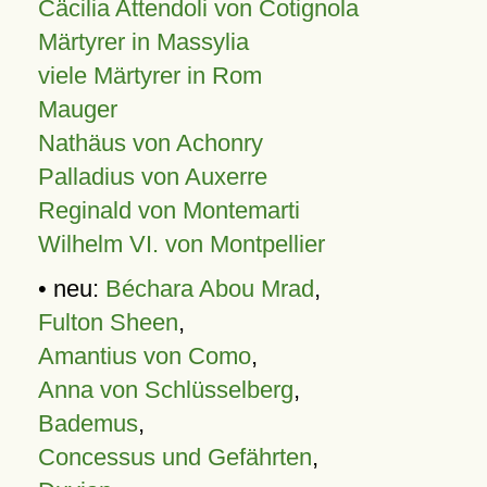
Cäcilia Attendoli von Cotignola
Märtyrer in Massylia
viele Märtyrer in Rom
Mauger
Nathäus von Achonry
Palladius von Auxerre
Reginald von Montemarti
Wilhelm VI. von Montpellier
• neu:
Béchara Abou Mrad
,
Fulton Sheen
,
Amantius von Como
,
Anna von Schlüsselberg
,
Bademus
,
Concessus und Gefährten
,