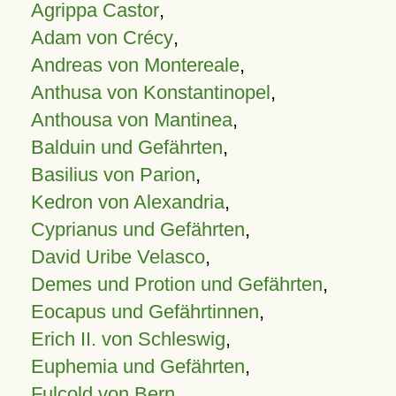
Agrippa Castor
,
Adam von Crécy
,
Andreas von Montereale
,
Anthusa von Konstantinopel
,
Anthousa von Mantinea
,
Balduin und Gefährten
,
Basilius von Parion
,
Kedron von Alexandria
,
Cyprianus und Gefährten
,
David Uribe Velasco
,
Demes und Protion und Gefährten
,
Eocapus und Gefährtinnen
,
Erich II. von Schleswig
,
Euphemia und Gefährten
,
Fulcold von Bern
,