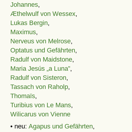
Johannes
,
Æthelwulf von Wessex
,
Lukas Bergin
,
Maximus
,
Nerveus von Melrose
,
Optatus und Gefährten
,
Radulf von Maidstone
,
Maria Jesús „a Luna”
,
Radulf von Sisteron
,
Tassach von Raholp
,
Thomaïs
,
Turibius von Le Mans
,
Wilicarus von Vienne
• neu:
Agapus und Gefährten
,