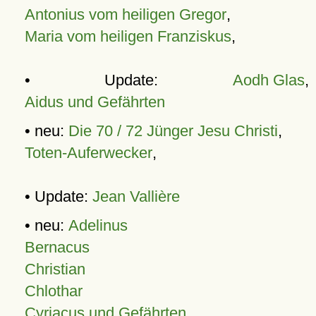
Antonius vom heiligen Gregor
,
Maria vom heiligen Franziskus
,
• Update:
Aodh Glas
,
Aidus und Gefährten
• neu:
Die 70 / 72 Jünger Jesu Christi
,
Toten-Auferwecker
,
• Update:
Jean Vallière
• neu:
Adelinus
Bernacus
Christian
Chlothar
Cyriacus und Gefährten