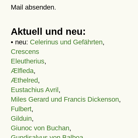
Mail absenden.
Aktuell und neu:
• neu:
Celerinus und Gefährten
,
Crescens
Eleutherius
,
Ælfleda
,
Æthelred
,
Eustachius Avril
,
Miles Gerard und Francis Dickenson
,
Fulbert
,
Gilduin
,
Giunoc von Buchan
,
Gundisalvus von Balboa
,