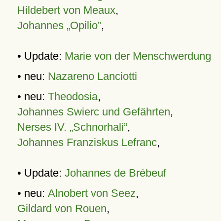
Hildebert von Meaux
,
Johannes „Opilio”
,
• Update:
Marie von der Menschwerdung
• neu:
Nazareno Lanciotti
• neu:
Theodosia
,
Johannes Swierc und Gefährten
,
Nerses IV. „Schnorhali”
,
Johannes Franziskus Lefranc
,
• Update:
Johannes de Brébeuf
• neu:
Alnobert von Seez
,
Gildard von Rouen
,