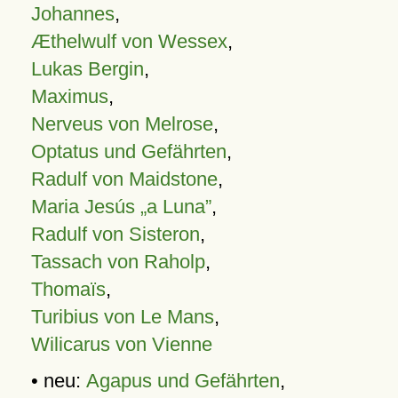
Johannes
,
Æthelwulf von Wessex
,
Lukas Bergin
,
Maximus
,
Nerveus von Melrose
,
Optatus und Gefährten
,
Radulf von Maidstone
,
Maria Jesús „a Luna”
,
Radulf von Sisteron
,
Tassach von Raholp
,
Thomaïs
,
Turibius von Le Mans
,
Wilicarus von Vienne
• neu:
Agapus und Gefährten
,