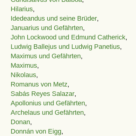
Hilarius
,
Idedeandus und seine Brüder
,
Januarius und Gefährten
,
John Lockwood und Edmund Catherick
,
Ludwig Ballejus und Ludwig Panetius
,
Maximus und Gefährten
,
Maximus
,
Nikolaus
,
Romanus von Metz
,
Sabás Reyes Salazar
,
Apollonius und Gefährten
,
Archelaus und Gefährten
,
Donan
,
Donnán von Eigg
,