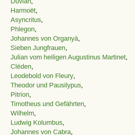
Duvian
,
Harmoët
,
Asyncritus
,
Phlegon
,
Johannes von Organyà
,
Sieben Jungfrauen
,
Julian vom heiligen Augustinus Martinet
,
Cléden
,
Leodebold von Fleury
,
Theodor und Pausilypus
,
Pitrion
,
Timotheus und Gefährten
,
Wilhelm
,
Ludwig Kolumbus
,
Johannes von Cabra
,