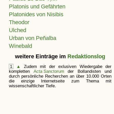
Platonis und Gefährten
Platonides von Nisibis
Theodor
Ulched
Urban von Peñalba
Winebald
weitere Einträge im
Redaktionslog
1
▲
Zudem mit der exlusiven Wiedergabe der
kompletten
Acta Sanctorum
der Bollandisten und
durch persönliche Recherchen an über 10.000 Orten
die einzige Internetseite zum Thema mit
wissenschaftlicher Tiefe.