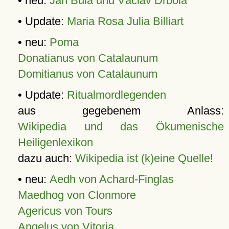
• neu:
Jan Bula und Václav Drbola
• Update:
Maria Rosa Julia Billiart
• neu:
Poma
Donatianus von Catalaunum
Domitianus von Catalaunum
• Update:
Ritualmordlegenden
aus gegebenem Anlass:
Wikipedia und das Ökumenische
Heiligenlexikon
dazu auch:
Wikipedia ist (k)eine Quelle!
• neu:
Aedh von Achard-Finglas
Maedhog von Clonmore
Agericus von Tours
Angelus von Vitoria