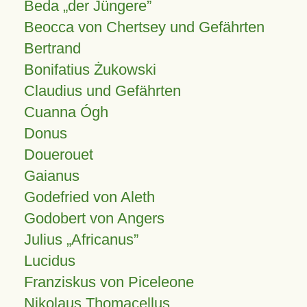
Beda „der Jüngere”
Beocca von Chertsey und Gefährten
Bertrand
Bonifatius Żukowski
Claudius und Gefährten
Cuanna Ógh
Donus
Douerouet
Gaianus
Godefried von Aleth
Godobert von Angers
Julius
Africanus
Lucidus
Franziskus von Piceleone
Nikolaus Thomacellus