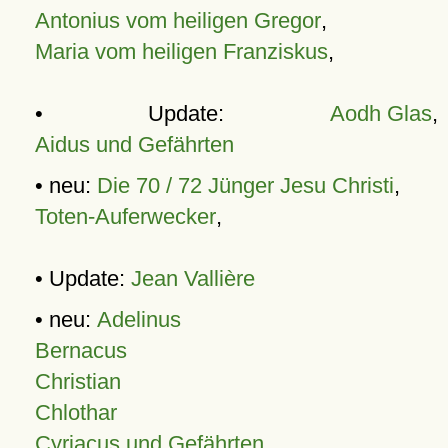
Antonius vom heiligen Gregor
,
Maria vom heiligen Franziskus
,
• Update:
Aodh Glas
,
Aidus und Gefährten
• neu:
Die 70 / 72 Jünger Jesu Christi
,
Toten-Auferwecker
,
• Update:
Jean Vallière
• neu:
Adelinus
Bernacus
Christian
Chlothar
Cyriacus und Gefährten