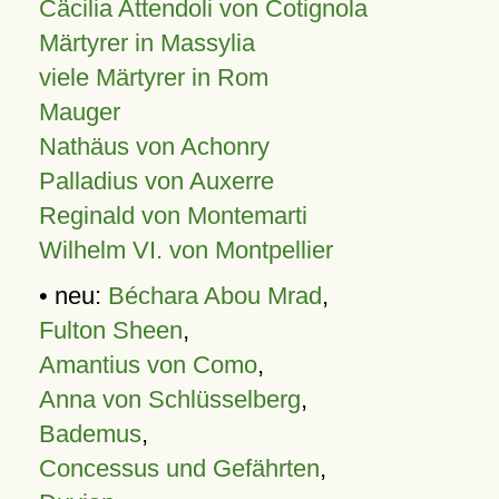
Cäcilia Attendoli von Cotignola
Märtyrer in Massylia
viele Märtyrer in Rom
Mauger
Nathäus von Achonry
Palladius von Auxerre
Reginald von Montemarti
Wilhelm VI. von Montpellier
• neu:
Béchara Abou Mrad
,
Fulton Sheen
,
Amantius von Como
,
Anna von Schlüsselberg
,
Bademus
,
Concessus und Gefährten
,