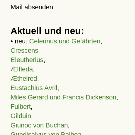
Mail absenden.
Aktuell und neu:
• neu:
Celerinus und Gefährten
,
Crescens
Eleutherius
,
Ælfleda
,
Æthelred
,
Eustachius Avril
,
Miles Gerard und Francis Dickenson
,
Fulbert
,
Gilduin
,
Giunoc von Buchan
,
Gundisalvus von Balboa
,