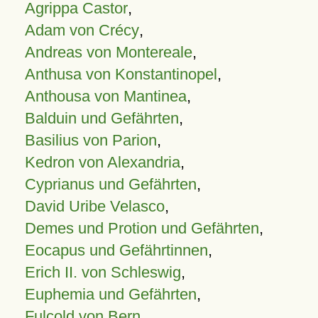
Agrippa Castor
,
Adam von Crécy
,
Andreas von Montereale
,
Anthusa von Konstantinopel
,
Anthousa von Mantinea
,
Balduin und Gefährten
,
Basilius von Parion
,
Kedron von Alexandria
,
Cyprianus und Gefährten
,
David Uribe Velasco
,
Demes und Protion und Gefährten
,
Eocapus und Gefährtinnen
,
Erich II. von Schleswig
,
Euphemia und Gefährten
,
Fulcold von Bern
,