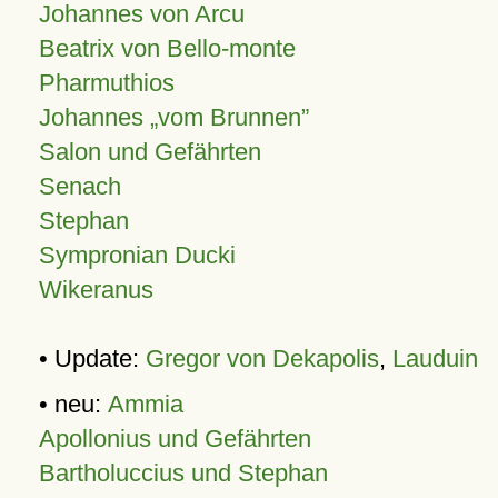
Johannes von Arcu
Beatrix von Bello-monte
Pharmuthios
Johannes
vom Brunnen
Salon und Gefährten
Senach
Stephan
Sympronian Ducki
Wikeranus
• Update:
Gregor von Dekapolis
,
Lauduin
• neu:
Ammia
Apollonius und Gefährten
Bartholuccius und Stephan