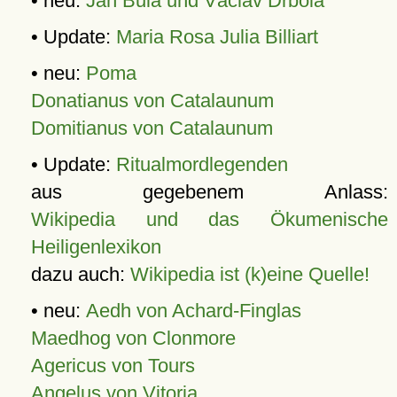
• neu:
Jan Bula und Václav Drbola
• Update:
Maria Rosa Julia Billiart
• neu:
Poma
Donatianus von Catalaunum
Domitianus von Catalaunum
• Update:
Ritualmordlegenden
aus gegebenem Anlass:
Wikipedia und das Ökumenische
Heiligenlexikon
dazu auch:
Wikipedia ist (k)eine Quelle!
• neu:
Aedh von Achard-Finglas
Maedhog von Clonmore
Agericus von Tours
Angelus von Vitoria