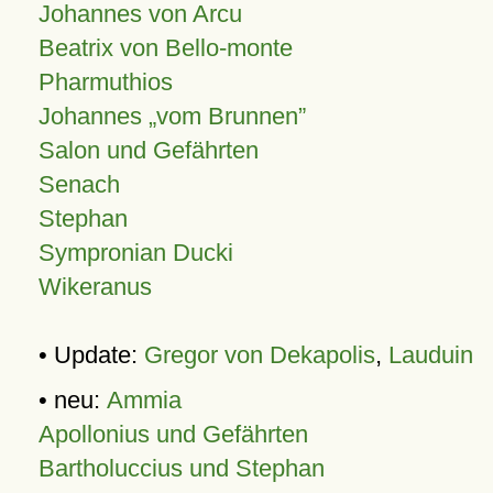
Johannes von Arcu
Beatrix von Bello-monte
Pharmuthios
Johannes
vom Brunnen
Salon und Gefährten
Senach
Stephan
Sympronian Ducki
Wikeranus
• Update:
Gregor von Dekapolis
,
Lauduin
• neu:
Ammia
Apollonius und Gefährten
Bartholuccius und Stephan