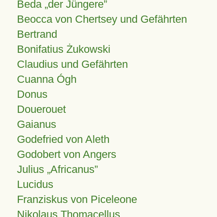
Beda „der Jüngere”
Beocca von Chertsey und Gefährten
Bertrand
Bonifatius Żukowski
Claudius und Gefährten
Cuanna Ógh
Donus
Douerouet
Gaianus
Godefried von Aleth
Godobert von Angers
Julius
Africanus
Lucidus
Franziskus von Piceleone
Nikolaus Thomacellus