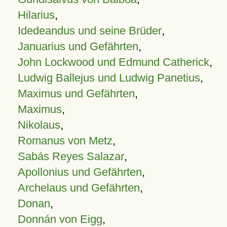
Hilarius
,
Idedeandus und seine Brüder
,
Januarius und Gefährten
,
John Lockwood und Edmund Catherick
,
Ludwig Ballejus und Ludwig Panetius
,
Maximus und Gefährten
,
Maximus
,
Nikolaus
,
Romanus von Metz
,
Sabás Reyes Salazar
,
Apollonius und Gefährten
,
Archelaus und Gefährten
,
Donan
,
Donnán von Eigg
,