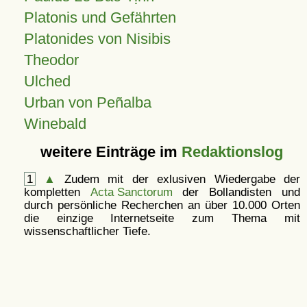
Platonis und Gefährten
Platonides von Nisibis
Theodor
Ulched
Urban von Peñalba
Winebald
weitere Einträge im
Redaktionslog
1
▲
Zudem mit der exlusiven Wiedergabe der
kompletten
Acta Sanctorum
der Bollandisten und
durch persönliche Recherchen an über 10.000 Orten
die einzige Internetseite zum Thema mit
wissenschaftlicher Tiefe.