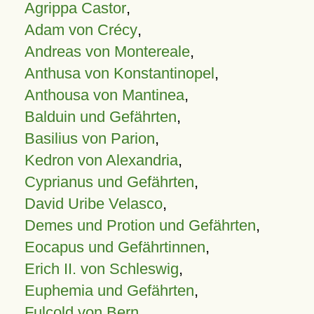
Agrippa Castor
,
Adam von Crécy
,
Andreas von Montereale
,
Anthusa von Konstantinopel
,
Anthousa von Mantinea
,
Balduin und Gefährten
,
Basilius von Parion
,
Kedron von Alexandria
,
Cyprianus und Gefährten
,
David Uribe Velasco
,
Demes und Protion und Gefährten
,
Eocapus und Gefährtinnen
,
Erich II. von Schleswig
,
Euphemia und Gefährten
,
Fulcold von Bern
,