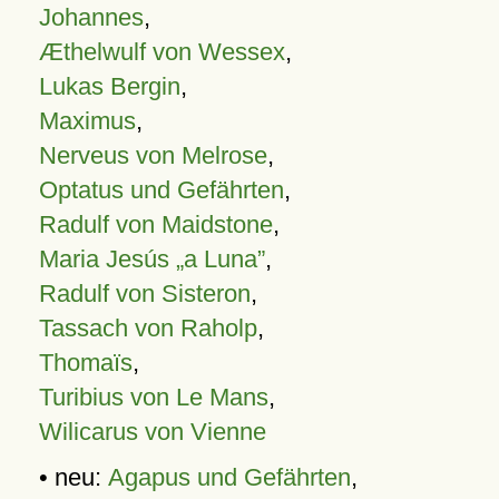
Johannes
,
Æthelwulf von Wessex
,
Lukas Bergin
,
Maximus
,
Nerveus von Melrose
,
Optatus und Gefährten
,
Radulf von Maidstone
,
Maria Jesús „a Luna”
,
Radulf von Sisteron
,
Tassach von Raholp
,
Thomaïs
,
Turibius von Le Mans
,
Wilicarus von Vienne
• neu:
Agapus und Gefährten
,