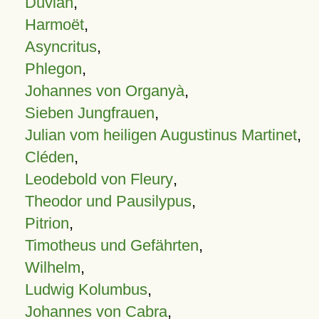
Duvian
,
Harmoët
,
Asyncritus
,
Phlegon
,
Johannes von Organyà
,
Sieben Jungfrauen
,
Julian vom heiligen Augustinus Martinet
,
Cléden
,
Leodebold von Fleury
,
Theodor und Pausilypus
,
Pitrion
,
Timotheus und Gefährten
,
Wilhelm
,
Ludwig Kolumbus
,
Johannes von Cabra
,