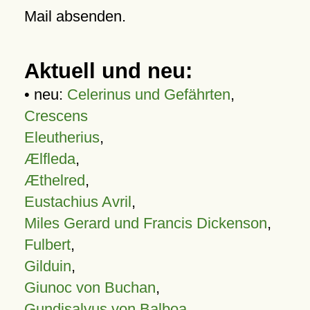
Mail absenden.
Aktuell und neu:
• neu:
Celerinus und Gefährten
,
Crescens
Eleutherius
,
Ælfleda
,
Æthelred
,
Eustachius Avril
,
Miles Gerard und Francis Dickenson
,
Fulbert
,
Gilduin
,
Giunoc von Buchan
,
Gundisalvus von Balboa
,