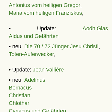
Antonius vom heiligen Gregor
,
Maria vom heiligen Franziskus
,
• Update:
Aodh Glas
,
Aidus und Gefährten
• neu:
Die 70 / 72 Jünger Jesu Christi
,
Toten-Auferwecker
,
• Update:
Jean Vallière
• neu:
Adelinus
Bernacus
Christian
Chlothar
Cyriacus und Gefährten