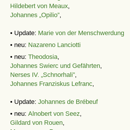
Hildebert von Meaux
,
Johannes „Opilio”
,
• Update:
Marie von der Menschwerdung
• neu:
Nazareno Lanciotti
• neu:
Theodosia
,
Johannes Swierc und Gefährten
,
Nerses IV. „Schnorhali”
,
Johannes Franziskus Lefranc
,
• Update:
Johannes de Brébeuf
• neu:
Alnobert von Seez
,
Gildard von Rouen
,