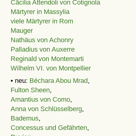
Cäcilia Attendoli von Cotignola
Märtyrer in Massylia
viele Märtyrer in Rom
Mauger
Nathäus von Achonry
Palladius von Auxerre
Reginald von Montemarti
Wilhelm VI. von Montpellier
• neu:
Béchara Abou Mrad
,
Fulton Sheen
,
Amantius von Como
,
Anna von Schlüsselberg
,
Bademus
,
Concessus und Gefährten
,