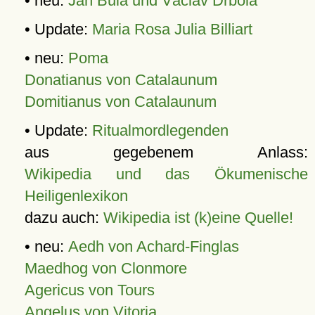
• neu:
Jan Bula und Václav Drbola
• Update:
Maria Rosa Julia Billiart
• neu:
Poma
Donatianus von Catalaunum
Domitianus von Catalaunum
• Update:
Ritualmordlegenden
aus gegebenem Anlass:
Wikipedia und das Ökumenische
Heiligenlexikon
dazu auch:
Wikipedia ist (k)eine Quelle!
• neu:
Aedh von Achard-Finglas
Maedhog von Clonmore
Agericus von Tours
Angelus von Vitoria