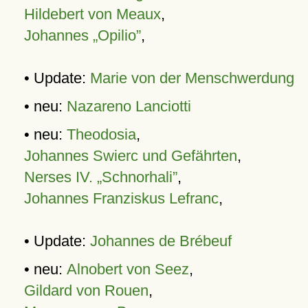
Hildebert von Meaux
,
Johannes „Opilio”
,
• Update:
Marie von der Menschwerdung
• neu:
Nazareno Lanciotti
• neu:
Theodosia
,
Johannes Swierc und Gefährten
,
Nerses IV. „Schnorhali”
,
Johannes Franziskus Lefranc
,
• Update:
Johannes de Brébeuf
• neu:
Alnobert von Seez
,
Gildard von Rouen
,