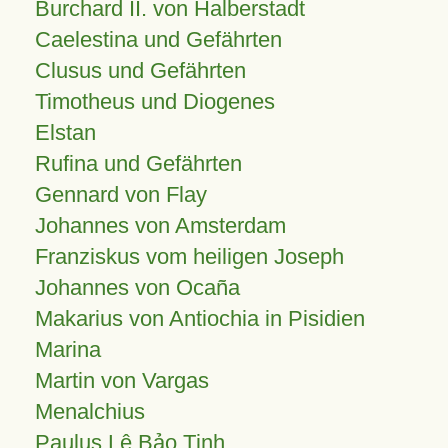
Burchard II. von Halberstadt
Caelestina und Gefährten
Clusus und Gefährten
Timotheus und Diogenes
Elstan
Rufina und Gefährten
Gennard von Flay
Johannes von Amsterdam
Franziskus vom heiligen Joseph
Johannes von Ocaña
Makarius von Antiochia in Pisidien
Marina
Martin von Vargas
Menalchius
Paulus Lê Bảo Tịnh