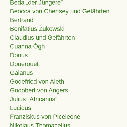
Beda „der Jüngere”
Beocca von Chertsey und Gefährten
Bertrand
Bonifatius Żukowski
Claudius und Gefährten
Cuanna Ógh
Donus
Douerouet
Gaianus
Godefried von Aleth
Godobert von Angers
Julius
Africanus
Lucidus
Franziskus von Piceleone
Nikolaus Thomacellus