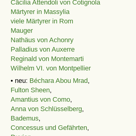
Cäcilia Attendoli von Cotignola
Märtyrer in Massylia
viele Märtyrer in Rom
Mauger
Nathäus von Achonry
Palladius von Auxerre
Reginald von Montemarti
Wilhelm VI. von Montpellier
• neu:
Béchara Abou Mrad
,
Fulton Sheen
,
Amantius von Como
,
Anna von Schlüsselberg
,
Bademus
,
Concessus und Gefährten
,