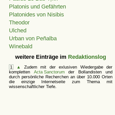
Platonis und Gefährten
Platonides von Nisibis
Theodor
Ulched
Urban von Peñalba
Winebald
weitere Einträge im
Redaktionslog
1
▲
Zudem mit der exlusiven Wiedergabe der
kompletten
Acta Sanctorum
der Bollandisten und
durch persönliche Recherchen an über 10.000 Orten
die einzige Internetseite zum Thema mit
wissenschaftlicher Tiefe.