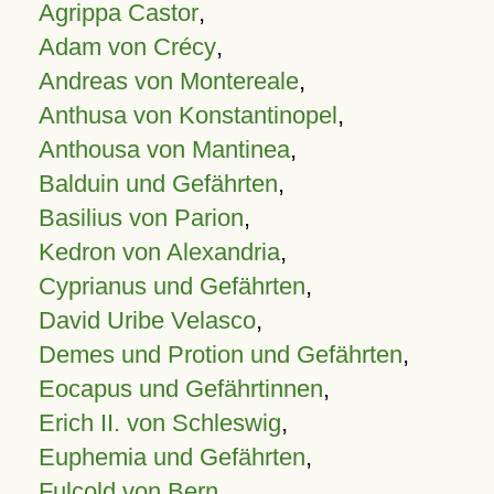
Agrippa Castor
,
Adam von Crécy
,
Andreas von Montereale
,
Anthusa von Konstantinopel
,
Anthousa von Mantinea
,
Balduin und Gefährten
,
Basilius von Parion
,
Kedron von Alexandria
,
Cyprianus und Gefährten
,
David Uribe Velasco
,
Demes und Protion und Gefährten
,
Eocapus und Gefährtinnen
,
Erich II. von Schleswig
,
Euphemia und Gefährten
,
Fulcold von Bern
,