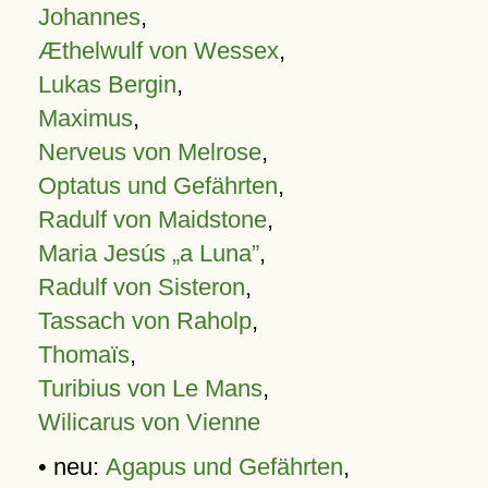
Johannes
,
Æthelwulf von Wessex
,
Lukas Bergin
,
Maximus
,
Nerveus von Melrose
,
Optatus und Gefährten
,
Radulf von Maidstone
,
Maria Jesús „a Luna”
,
Radulf von Sisteron
,
Tassach von Raholp
,
Thomaïs
,
Turibius von Le Mans
,
Wilicarus von Vienne
• neu:
Agapus und Gefährten
,