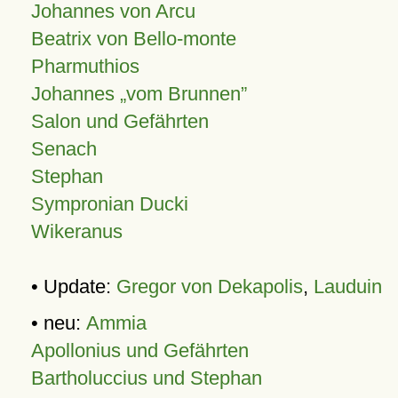
Johannes von Arcu
Beatrix von Bello-monte
Pharmuthios
Johannes
vom Brunnen
Salon und Gefährten
Senach
Stephan
Sympronian Ducki
Wikeranus
• Update:
Gregor von Dekapolis
,
Lauduin
• neu:
Ammia
Apollonius und Gefährten
Bartholuccius und Stephan