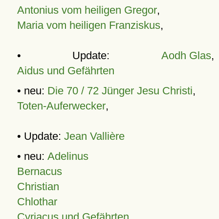
Antonius vom heiligen Gregor
,
Maria vom heiligen Franziskus
,
• Update:
Aodh Glas
,
Aidus und Gefährten
• neu:
Die 70 / 72 Jünger Jesu Christi
,
Toten-Auferwecker
,
• Update:
Jean Vallière
• neu:
Adelinus
Bernacus
Christian
Chlothar
Cyriacus und Gefährten