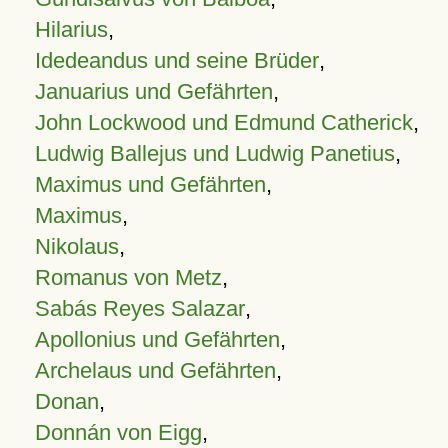
Hilarius
,
Idedeandus und seine Brüder
,
Januarius und Gefährten
,
John Lockwood und Edmund Catherick
,
Ludwig Ballejus und Ludwig Panetius
,
Maximus und Gefährten
,
Maximus
,
Nikolaus
,
Romanus von Metz
,
Sabás Reyes Salazar
,
Apollonius und Gefährten
,
Archelaus und Gefährten
,
Donan
,
Donnán von Eigg
,