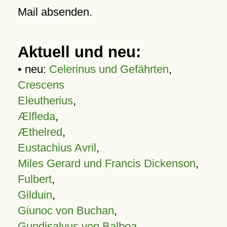
Mail absenden.
Aktuell und neu:
• neu:
Celerinus und Gefährten
,
Crescens
Eleutherius
,
Ælfleda
,
Æthelred
,
Eustachius Avril
,
Miles Gerard und Francis Dickenson
,
Fulbert
,
Gilduin
,
Giunoc von Buchan
,
Gundisalvus von Balboa
,