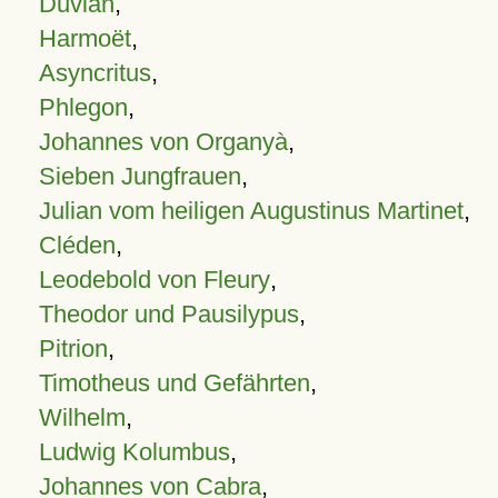
Duvian
,
Harmoët
,
Asyncritus
,
Phlegon
,
Johannes von Organyà
,
Sieben Jungfrauen
,
Julian vom heiligen Augustinus Martinet
,
Cléden
,
Leodebold von Fleury
,
Theodor und Pausilypus
,
Pitrion
,
Timotheus und Gefährten
,
Wilhelm
,
Ludwig Kolumbus
,
Johannes von Cabra
,