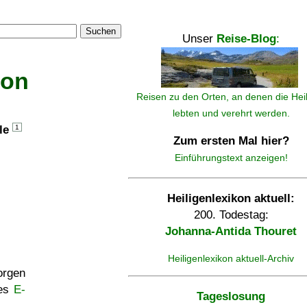
Suchen
Unser
Reise-Blog
:
kon
Reisen zu den Orten, an denen die Hei
lebten und verehrt werden.
lle
1
Zum ersten Mal hier?
Einführungstext anzeigen!
Heiligenlexikon aktuell:
200. Todestag:
Johanna-Antida Thouret
Heiligenlexikon aktuell-Archiv
rgen
ses
E-
Tageslosung