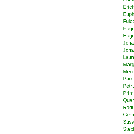
Eric
Euph
Fulc
Hug
Hugo
Joha
Joha
Laur
Marg
Mena
Parc
Petr
Prim
Quar
Radu
Gerh
Sus
Step