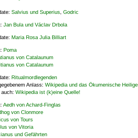
date:
Salvius und Superius
,
Godric
u:
Jan Bula und Václav Drbola
date:
Maria Rosa Julia Billiart
u:
Poma
tianus von Catalaunum
tianus von Catalaunum
date:
Ritualmordlegenden
gegebenem Anlass:
Wikipedia und das Ökumenische Heilige
 auch:
Wikipedia ist (k)eine Quelle!
u:
Aedh von Achard-Finglas
hog von Clonmore
icus von Tours
lus von Vitoria
ianus und Gefährten