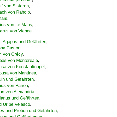
lf von Sisteron
,
ach von Raholp
,
maïs
,
bius von Le Mans
,
carus von Vienne
u:
Agapus und Gefährten
,
ppa Castor
,
 von Crécy
,
eas von Montereale
,
usa von Konstantinopel
,
ousa von Mantinea
,
uin und Gefährten
,
lius von Parion
,
on von Alexandria
,
ianus und Gefährten
,
d Uribe Velasco
,
s und Protion und Gefährten
,
pus und Gefährtinnen
,