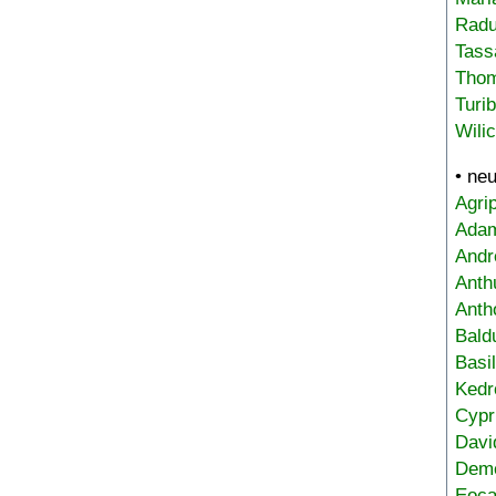
Radu
Tass
Tho
Turi
Wili
• ne
Agri
Adam
Andr
Anth
Anth
Bald
Basi
Kedr
Cypr
Davi
Deme
Eoca