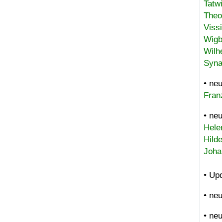
Tatw
Theo
Viss
Wigb
Wilh
Syna
• ne
Fran
• ne
Hele
Hild
Joha
• Up
• ne
• ne