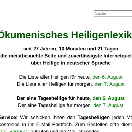
Ökumenisches Heiligenlexi
seit
27 Jahren, 10 Monaten und 21 Tagen
die meistbesuchte Seite und zuverlässigste Internetque
über Heilige in deutscher Sprache
Die Liste aller Heiligen für heute,
den 6. August
Die Liste aller Heiligen für morgen,
den 7. August
Der eine Tagesheilige für heute
, den 6. August
Der eine Tagesheilige für morgen
, den 7. August
Service:
Wir schicken Ihnen den
Tagesheiligen
jeden Mo
kostenlos in Ihr E-Mail-Postfach. Zum Bestellen bitte die
Mail-Formular
aufrufen und die Mail absenden.