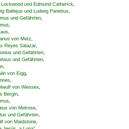
 Lockwood und Edmund Catherick
,
ig Ballejus und Ludwig Panetius
,
mus und Gefährten
,
imus
,
laus
,
nus von Metz
,
s Reyes Salazar
,
lonius und Gefährten
,
elaus und Gefährten
,
an
,
án von Eigg
,
nnes
,
lwulf von Wessex
,
s Bergin
,
imus
,
eus von Melrose
,
tus und Gefährten
,
lf von Maidstone
,
a Jesús „a Luna”
,