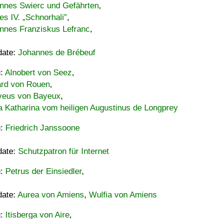
nnes Swierc und Gefährten
,
es IV. „Schnorhali”
,
nnes Franziskus Lefranc
,
date:
Johannes de Brébeuf
u:
Alnobert von Seez
,
ard von Rouen
,
eus von Bayeux
,
a Katharina vom heiligen Augustinus de Longprey
u:
Friedrich Janssoone
date:
Schutzpatron für Internet
u:
Petrus der Einsiedler
,
date:
Aurea von Amiens
,
Wulfia von Amiens
u:
Itisberga von Aire
,