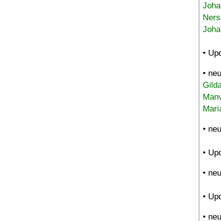
Joha
Ners
Joha
• Up
• ne
Gild
Manv
Mari
• ne
• Up
• ne
• Up
• ne