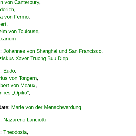
in von Canterbury
,
dorich
,
ia von Fermo
,
ert
,
elm von Toulouse
,
xarium
u:
Johannes von Shanghai und San Francisco
,
ziskus Xaver Truong Buu Diep
u:
Eudo
,
rius von Tongern
,
ebert von Meaux
,
nnes „Opilio”
,
date:
Marie von der Menschwerdung
u:
Nazareno Lanciotti
u:
Theodosia
,