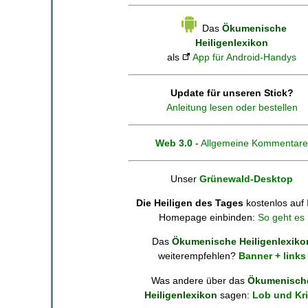
Das
Ökumenische
Heiligenlexikon
als
App für Android-Handys
Update für unseren Stick?
Anleitung lesen oder bestellen
Web 3.0
-
Allgemeine Kommentare
Unser
Grünewald-Desktop
Die Heiligen des Tages
kostenlos auf 
Homepage einbinden:
So geht es
Das
Ökumenische Heiligenlexiko
weiterempfehlen?
Banner + links
Was andere über das
Ökumenisch
Heiligenlexikon
sagen:
Lob und Kri