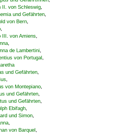
h II. von Schleswig
,
emia und Gefährten
,
old von Bern
,
o
,
 III. von Amiens
,
nna
,
nna de Lambertini
,
entius von Portugal
,
aretha
s und Gefährten
,
ius
,
us von Montepiano
,
us und Gefährten
,
tus und Gefährten
,
lph Ebifagh
,
ard und Simon
,
anna
,
han von Barquel
,