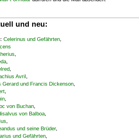
uell und neu:
u:
Celerinus und Gefährten
,
cens
therius
,
eda
,
lred
,
achius Avril
,
s Gerard und Francis Dickenson
,
ert
,
uin
,
oc von Buchan
,
isalvus von Balboa
,
ius
,
eandus und seine Brüder
,
arius und Gefährten
,