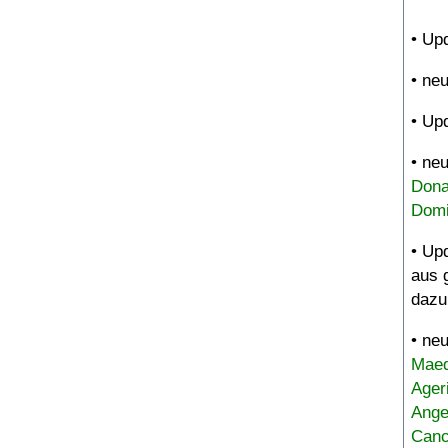
• Up
• ne
• Up
• ne
Dona
Domi
• Up
aus 
dazu
• ne
Maed
Ager
Ange
Canc