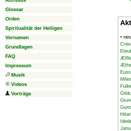
Attribute
Glossar
Orden
Akt
Spiritualität der Heiligen
• ne
Vornamen
Cres
Grundlagen
Eleu
FAQ
Ælfl
Æthe
Impressum
Eust
Musik
Mile
Videos
Fulb
Gild
Vorträge
Giun
Gund
Hilar
Ided
Janu