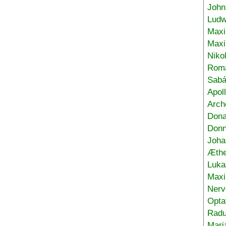
John
Ludw
Maxi
Max
Niko
Roma
Sabá
Apol
Arch
Don
Donn
Joha
Æthe
Luka
Max
Nerv
Opta
Radu
Mari