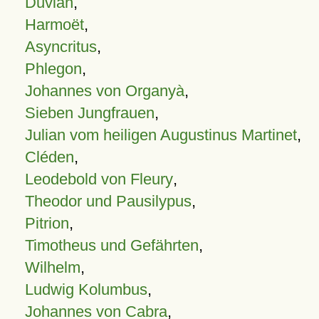
Duvian
,
Harmoët
,
Asyncritus
,
Phlegon
,
Johannes von Organyà
,
Sieben Jungfrauen
,
Julian vom heiligen Augustinus Martinet
,
Cléden
,
Leodebold von Fleury
,
Theodor und Pausilypus
,
Pitrion
,
Timotheus und Gefährten
,
Wilhelm
,
Ludwig Kolumbus
,
Johannes von Cabra
,