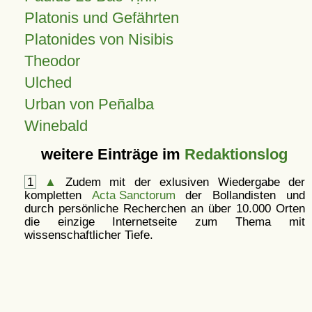
Platonis und Gefährten
Platonides von Nisibis
Theodor
Ulched
Urban von Peñalba
Winebald
weitere Einträge im
Redaktionslog
1
▲
Zudem mit der exlusiven Wiedergabe der
kompletten
Acta Sanctorum
der Bollandisten und
durch persönliche Recherchen an über 10.000 Orten
die einzige Internetseite zum Thema mit
wissenschaftlicher Tiefe.