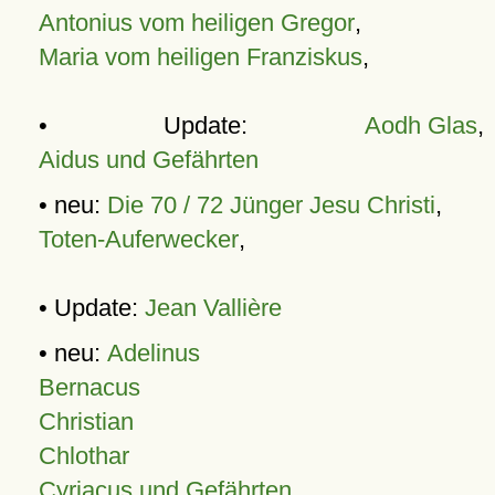
Antonius vom heiligen Gregor
,
Maria vom heiligen Franziskus
,
• Update:
Aodh Glas
,
Aidus und Gefährten
• neu:
Die 70 / 72 Jünger Jesu Christi
,
Toten-Auferwecker
,
• Update:
Jean Vallière
• neu:
Adelinus
Bernacus
Christian
Chlothar
Cyriacus und Gefährten