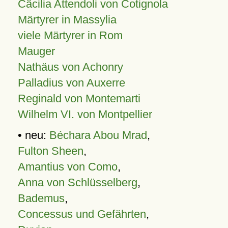
Cäcilia Attendoli von Cotignola
Märtyrer in Massylia
viele Märtyrer in Rom
Mauger
Nathäus von Achonry
Palladius von Auxerre
Reginald von Montemarti
Wilhelm VI. von Montpellier
• neu:
Béchara Abou Mrad
,
Fulton Sheen
,
Amantius von Como
,
Anna von Schlüsselberg
,
Bademus
,
Concessus und Gefährten
,