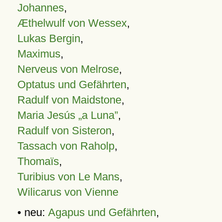
Johannes
,
Æthelwulf von Wessex
,
Lukas Bergin
,
Maximus
,
Nerveus von Melrose
,
Optatus und Gefährten
,
Radulf von Maidstone
,
Maria Jesús „a Luna”
,
Radulf von Sisteron
,
Tassach von Raholp
,
Thomaïs
,
Turibius von Le Mans
,
Wilicarus von Vienne
• neu:
Agapus und Gefährten
,