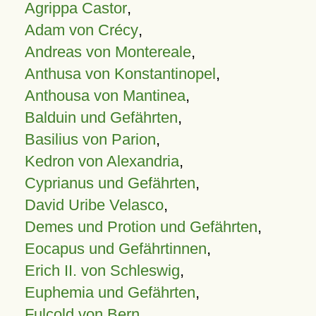
Agrippa Castor
,
Adam von Crécy
,
Andreas von Montereale
,
Anthusa von Konstantinopel
,
Anthousa von Mantinea
,
Balduin und Gefährten
,
Basilius von Parion
,
Kedron von Alexandria
,
Cyprianus und Gefährten
,
David Uribe Velasco
,
Demes und Protion und Gefährten
,
Eocapus und Gefährtinnen
,
Erich II. von Schleswig
,
Euphemia und Gefährten
,
Fulcold von Bern
,