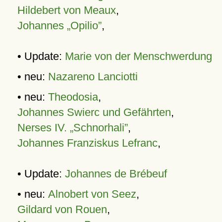
Hildebert von Meaux
,
Johannes „Opilio”
,
• Update:
Marie von der Menschwerdung
• neu:
Nazareno Lanciotti
• neu:
Theodosia
,
Johannes Swierc und Gefährten
,
Nerses IV. „Schnorhali”
,
Johannes Franziskus Lefranc
,
• Update:
Johannes de Brébeuf
• neu:
Alnobert von Seez
,
Gildard von Rouen
,