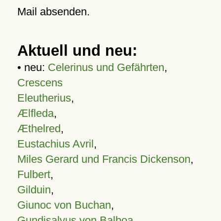
Mail absenden.
Aktuell und neu:
• neu:
Celerinus und Gefährten
,
Crescens
Eleutherius
,
Ælfleda
,
Æthelred
,
Eustachius Avril
,
Miles Gerard und Francis Dickenson
,
Fulbert
,
Gilduin
,
Giunoc von Buchan
,
Gundisalvus von Balboa
,