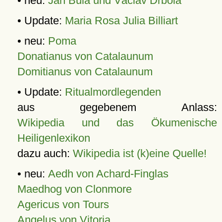
• neu:
Jan Bula und Václav Drbola
• Update:
Maria Rosa Julia Billiart
• neu:
Poma
Donatianus von Catalaunum
Domitianus von Catalaunum
• Update:
Ritualmordlegenden
aus gegebenem Anlass:
Wikipedia und das Ökumenische
Heiligenlexikon
dazu auch:
Wikipedia ist (k)eine Quelle!
• neu:
Aedh von Achard-Finglas
Maedhog von Clonmore
Agericus von Tours
Angelus von Vitoria