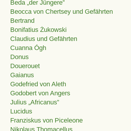
Beda „der Jüngere”
Beocca von Chertsey und Gefährten
Bertrand
Bonifatius Żukowski
Claudius und Gefährten
Cuanna Ógh
Donus
Douerouet
Gaianus
Godefried von Aleth
Godobert von Angers
Julius
Africanus
Lucidus
Franziskus von Piceleone
Nikolaus Thomacellus