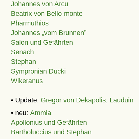
Johannes von Arcu
Beatrix von Bello-monte
Pharmuthios
Johannes
vom Brunnen
Salon und Gefährten
Senach
Stephan
Sympronian Ducki
Wikeranus
• Update:
Gregor von Dekapolis
,
Lauduin
• neu:
Ammia
Apollonius und Gefährten
Bartholuccius und Stephan