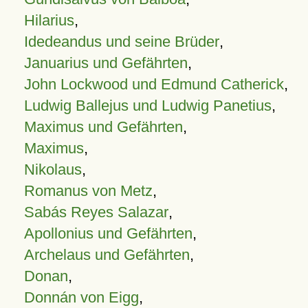
Hilarius
,
Idedeandus und seine Brüder
,
Januarius und Gefährten
,
John Lockwood und Edmund Catherick
,
Ludwig Ballejus und Ludwig Panetius
,
Maximus und Gefährten
,
Maximus
,
Nikolaus
,
Romanus von Metz
,
Sabás Reyes Salazar
,
Apollonius und Gefährten
,
Archelaus und Gefährten
,
Donan
,
Donnán von Eigg
,