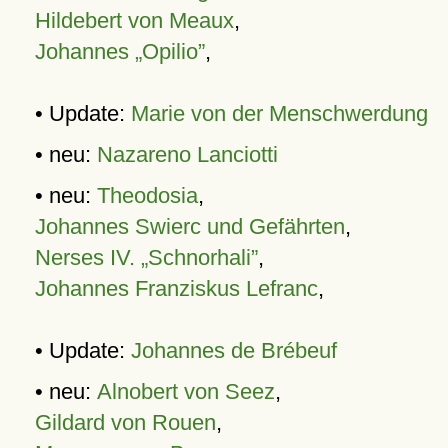
Hildebert von Meaux
,
Johannes „Opilio”
,
• Update:
Marie von der Menschwerdung
• neu:
Nazareno Lanciotti
• neu:
Theodosia
,
Johannes Swierc und Gefährten
,
Nerses IV. „Schnorhali”
,
Johannes Franziskus Lefranc
,
• Update:
Johannes de Brébeuf
• neu:
Alnobert von Seez
,
Gildard von Rouen
,