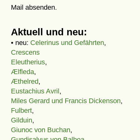
Mail absenden.
Aktuell und neu:
• neu:
Celerinus und Gefährten
,
Crescens
Eleutherius
,
Ælfleda
,
Æthelred
,
Eustachius Avril
,
Miles Gerard und Francis Dickenson
,
Fulbert
,
Gilduin
,
Giunoc von Buchan
,
Gundisalvus von Balboa
,