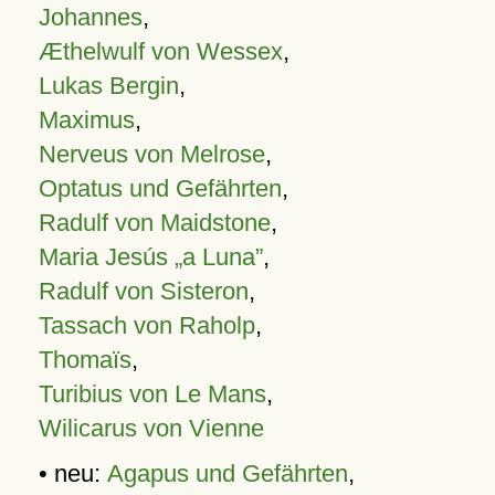
Johannes
,
Æthelwulf von Wessex
,
Lukas Bergin
,
Maximus
,
Nerveus von Melrose
,
Optatus und Gefährten
,
Radulf von Maidstone
,
Maria Jesús „a Luna”
,
Radulf von Sisteron
,
Tassach von Raholp
,
Thomaïs
,
Turibius von Le Mans
,
Wilicarus von Vienne
• neu:
Agapus und Gefährten
,