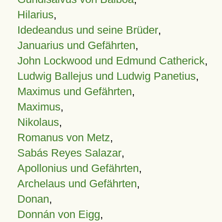
Hilarius
,
Idedeandus und seine Brüder
,
Januarius und Gefährten
,
John Lockwood und Edmund Catherick
,
Ludwig Ballejus und Ludwig Panetius
,
Maximus und Gefährten
,
Maximus
,
Nikolaus
,
Romanus von Metz
,
Sabás Reyes Salazar
,
Apollonius und Gefährten
,
Archelaus und Gefährten
,
Donan
,
Donnán von Eigg
,