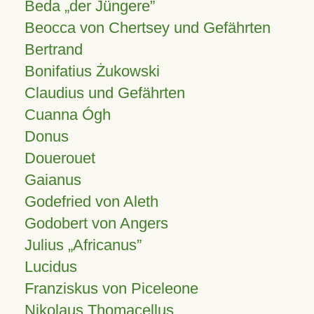
Beda „der Jüngere”
Beocca von Chertsey und Gefährten
Bertrand
Bonifatius Żukowski
Claudius und Gefährten
Cuanna Ógh
Donus
Douerouet
Gaianus
Godefried von Aleth
Godobert von Angers
Julius
Africanus
Lucidus
Franziskus von Piceleone
Nikolaus Thomacellus