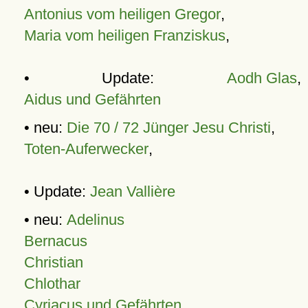
Antonius vom heiligen Gregor
,
Maria vom heiligen Franziskus
,
• Update:
Aodh Glas
,
Aidus und Gefährten
• neu:
Die 70 / 72 Jünger Jesu Christi
,
Toten-Auferwecker
,
• Update:
Jean Vallière
• neu:
Adelinus
Bernacus
Christian
Chlothar
Cyriacus und Gefährten