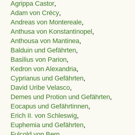
Agrippa Castor
,
Adam von Crécy
,
Andreas von Montereale
,
Anthusa von Konstantinopel
,
Anthousa von Mantinea
,
Balduin und Gefährten
,
Basilius von Parion
,
Kedron von Alexandria
,
Cyprianus und Gefährten
,
David Uribe Velasco
,
Demes und Protion und Gefährten
,
Eocapus und Gefährtinnen
,
Erich II. von Schleswig
,
Euphemia und Gefährten
,
Fulcold von Bern
,