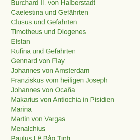
Burchard II. von Halberstadt
Caelestina und Gefährten
Clusus und Gefährten
Timotheus und Diogenes
Elstan
Rufina und Gefährten
Gennard von Flay
Johannes von Amsterdam
Franziskus vom heiligen Joseph
Johannes von Ocaña
Makarius von Antiochia in Pisidien
Marina
Martin von Vargas
Menalchius
Paulus Lê Bảo Tịnh