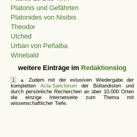
Platonis und Gefährten
Platonides von Nisibis
Theodor
Ulched
Urban von Peñalba
Winebald
weitere Einträge im
Redaktionslog
1
▲
Zudem mit der exlusiven Wiedergabe der
kompletten
Acta Sanctorum
der Bollandisten und
durch persönliche Recherchen an über 10.000 Orten
die einzige Internetseite zum Thema mit
wissenschaftlicher Tiefe.