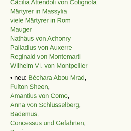
Cäcilia Attendoli von Cotignola
Märtyrer in Massylia
viele Märtyrer in Rom
Mauger
Nathäus von Achonry
Palladius von Auxerre
Reginald von Montemarti
Wilhelm VI. von Montpellier
• neu:
Béchara Abou Mrad
,
Fulton Sheen
,
Amantius von Como
,
Anna von Schlüsselberg
,
Bademus
,
Concessus und Gefährten
,