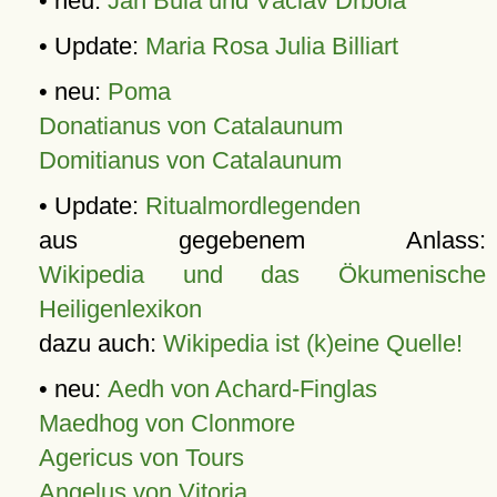
• neu:
Jan Bula und Václav Drbola
• Update:
Maria Rosa Julia Billiart
• neu:
Poma
Donatianus von Catalaunum
Domitianus von Catalaunum
• Update:
Ritualmordlegenden
aus gegebenem Anlass:
Wikipedia und das Ökumenische
Heiligenlexikon
dazu auch:
Wikipedia ist (k)eine Quelle!
• neu:
Aedh von Achard-Finglas
Maedhog von Clonmore
Agericus von Tours
Angelus von Vitoria