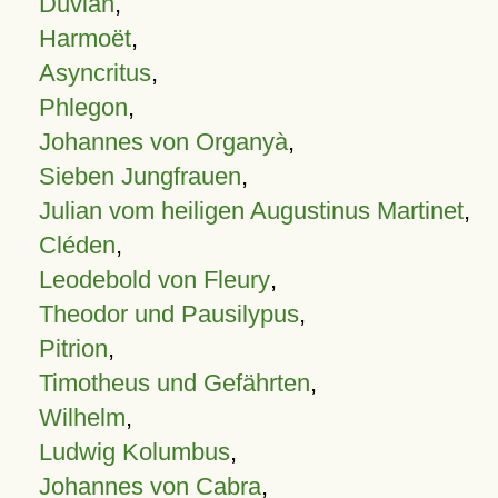
Duvian
,
Harmoët
,
Asyncritus
,
Phlegon
,
Johannes von Organyà
,
Sieben Jungfrauen
,
Julian vom heiligen Augustinus Martinet
,
Cléden
,
Leodebold von Fleury
,
Theodor und Pausilypus
,
Pitrion
,
Timotheus und Gefährten
,
Wilhelm
,
Ludwig Kolumbus
,
Johannes von Cabra
,