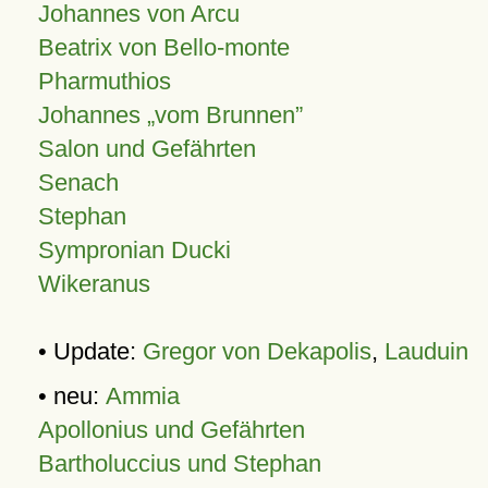
Johannes von Arcu
Beatrix von Bello-monte
Pharmuthios
Johannes
vom Brunnen
Salon und Gefährten
Senach
Stephan
Sympronian Ducki
Wikeranus
• Update:
Gregor von Dekapolis
,
Lauduin
• neu:
Ammia
Apollonius und Gefährten
Bartholuccius und Stephan