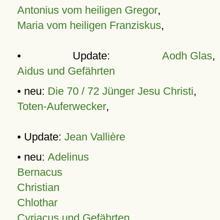
Antonius vom heiligen Gregor
,
Maria vom heiligen Franziskus
,
• Update:
Aodh Glas
,
Aidus und Gefährten
• neu:
Die 70 / 72 Jünger Jesu Christi
,
Toten-Auferwecker
,
• Update:
Jean Vallière
• neu:
Adelinus
Bernacus
Christian
Chlothar
Cyriacus und Gefährten