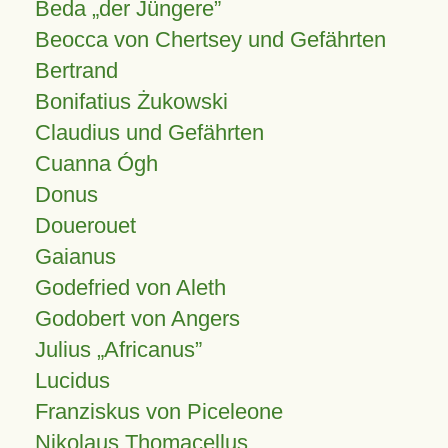
Beda „der Jüngere”
Beocca von Chertsey und Gefährten
Bertrand
Bonifatius Żukowski
Claudius und Gefährten
Cuanna Ógh
Donus
Douerouet
Gaianus
Godefried von Aleth
Godobert von Angers
Julius
Africanus
Lucidus
Franziskus von Piceleone
Nikolaus Thomacellus