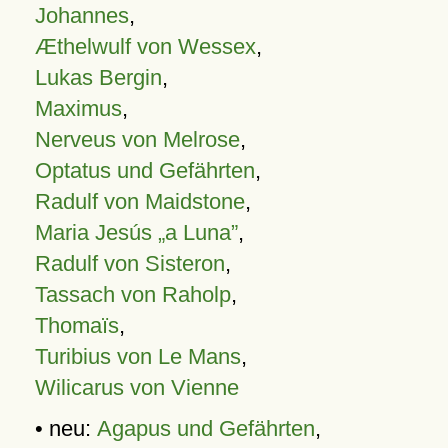
Johannes
,
Æthelwulf von Wessex
,
Lukas Bergin
,
Maximus
,
Nerveus von Melrose
,
Optatus und Gefährten
,
Radulf von Maidstone
,
Maria Jesús „a Luna”
,
Radulf von Sisteron
,
Tassach von Raholp
,
Thomaïs
,
Turibius von Le Mans
,
Wilicarus von Vienne
• neu:
Agapus und Gefährten
,