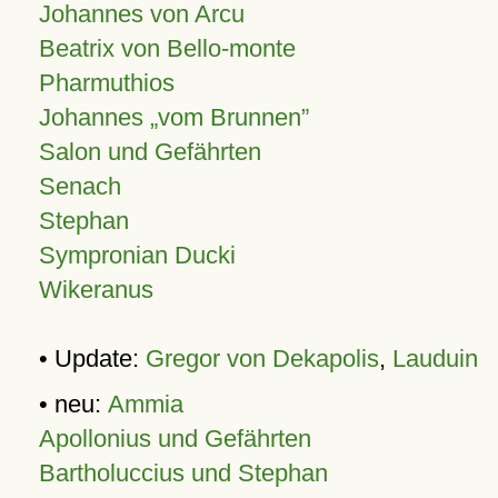
Johannes von Arcu
Beatrix von Bello-monte
Pharmuthios
Johannes
vom Brunnen
Salon und Gefährten
Senach
Stephan
Sympronian Ducki
Wikeranus
• Update:
Gregor von Dekapolis
,
Lauduin
• neu:
Ammia
Apollonius und Gefährten
Bartholuccius und Stephan