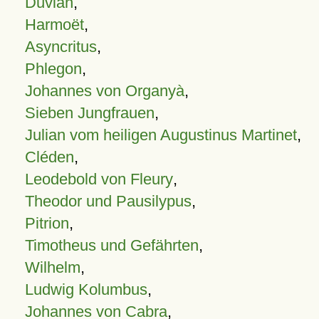
Duvian
,
Harmoët
,
Asyncritus
,
Phlegon
,
Johannes von Organyà
,
Sieben Jungfrauen
,
Julian vom heiligen Augustinus Martinet
,
Cléden
,
Leodebold von Fleury
,
Theodor und Pausilypus
,
Pitrion
,
Timotheus und Gefährten
,
Wilhelm
,
Ludwig Kolumbus
,
Johannes von Cabra
,