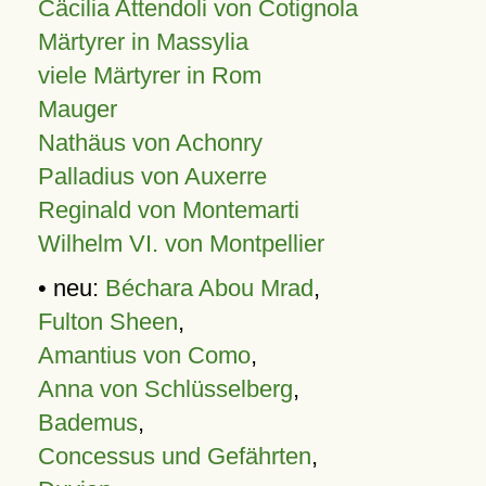
Cäcilia Attendoli von Cotignola
Märtyrer in Massylia
viele Märtyrer in Rom
Mauger
Nathäus von Achonry
Palladius von Auxerre
Reginald von Montemarti
Wilhelm VI. von Montpellier
• neu:
Béchara Abou Mrad
,
Fulton Sheen
,
Amantius von Como
,
Anna von Schlüsselberg
,
Bademus
,
Concessus und Gefährten
,