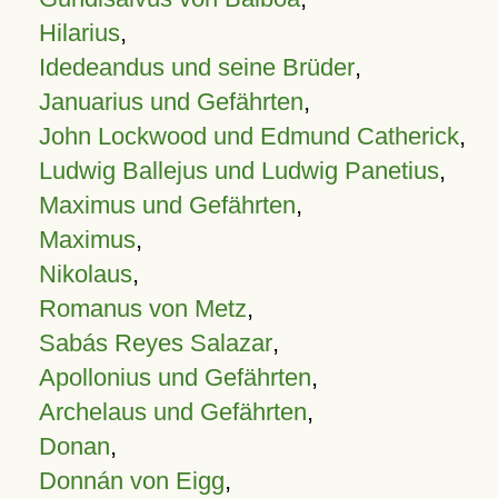
Hilarius
,
Idedeandus und seine Brüder
,
Januarius und Gefährten
,
John Lockwood und Edmund Catherick
,
Ludwig Ballejus und Ludwig Panetius
,
Maximus und Gefährten
,
Maximus
,
Nikolaus
,
Romanus von Metz
,
Sabás Reyes Salazar
,
Apollonius und Gefährten
,
Archelaus und Gefährten
,
Donan
,
Donnán von Eigg
,