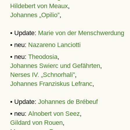
Hildebert von Meaux
,
Johannes „Opilio”
,
• Update:
Marie von der Menschwerdung
• neu:
Nazareno Lanciotti
• neu:
Theodosia
,
Johannes Swierc und Gefährten
,
Nerses IV. „Schnorhali”
,
Johannes Franziskus Lefranc
,
• Update:
Johannes de Brébeuf
• neu:
Alnobert von Seez
,
Gildard von Rouen
,