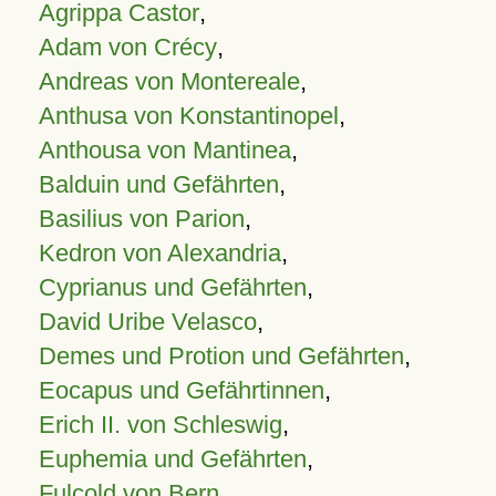
Agrippa Castor
,
Adam von Crécy
,
Andreas von Montereale
,
Anthusa von Konstantinopel
,
Anthousa von Mantinea
,
Balduin und Gefährten
,
Basilius von Parion
,
Kedron von Alexandria
,
Cyprianus und Gefährten
,
David Uribe Velasco
,
Demes und Protion und Gefährten
,
Eocapus und Gefährtinnen
,
Erich II. von Schleswig
,
Euphemia und Gefährten
,
Fulcold von Bern
,