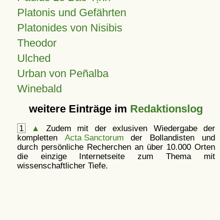
Platonis und Gefährten
Platonides von Nisibis
Theodor
Ulched
Urban von Peñalba
Winebald
weitere Einträge im
Redaktionslog
1
▲
Zudem mit der exlusiven Wiedergabe der
kompletten
Acta Sanctorum
der Bollandisten und
durch persönliche Recherchen an über 10.000 Orten
die einzige Internetseite zum Thema mit
wissenschaftlicher Tiefe.