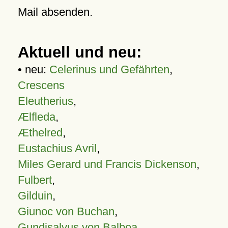
Mail absenden.
Aktuell und neu:
• neu:
Celerinus und Gefährten
,
Crescens
Eleutherius
,
Ælfleda
,
Æthelred
,
Eustachius Avril
,
Miles Gerard und Francis Dickenson
,
Fulbert
,
Gilduin
,
Giunoc von Buchan
,
Gundisalvus von Balboa
,