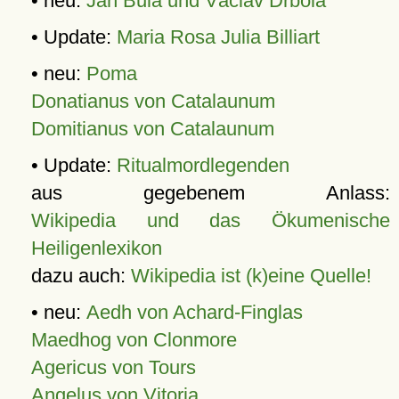
• neu:
Jan Bula und Václav Drbola
• Update:
Maria Rosa Julia Billiart
• neu:
Poma
Donatianus von Catalaunum
Domitianus von Catalaunum
• Update:
Ritualmordlegenden
aus gegebenem Anlass:
Wikipedia und das Ökumenische
Heiligenlexikon
dazu auch:
Wikipedia ist (k)eine Quelle!
• neu:
Aedh von Achard-Finglas
Maedhog von Clonmore
Agericus von Tours
Angelus von Vitoria