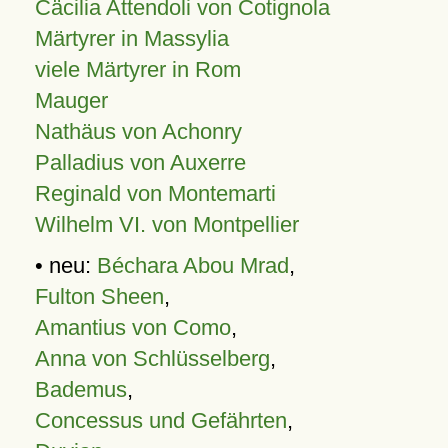
Cäcilia Attendoli von Cotignola
Märtyrer in Massylia
viele Märtyrer in Rom
Mauger
Nathäus von Achonry
Palladius von Auxerre
Reginald von Montemarti
Wilhelm VI. von Montpellier
• neu:
Béchara Abou Mrad
,
Fulton Sheen
,
Amantius von Como
,
Anna von Schlüsselberg
,
Bademus
,
Concessus und Gefährten
,