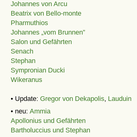
Johannes von Arcu
Beatrix von Bello-monte
Pharmuthios
Johannes
vom Brunnen
Salon und Gefährten
Senach
Stephan
Sympronian Ducki
Wikeranus
• Update:
Gregor von Dekapolis
,
Lauduin
• neu:
Ammia
Apollonius und Gefährten
Bartholuccius und Stephan