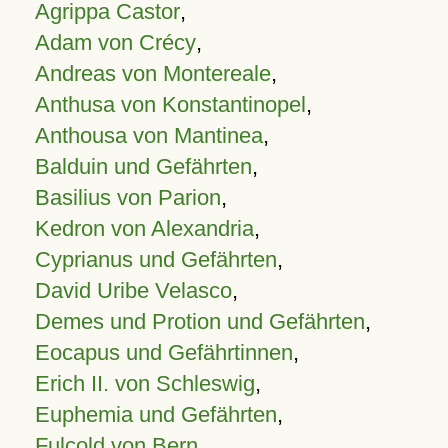
Agrippa Castor
,
Adam von Crécy
,
Andreas von Montereale
,
Anthusa von Konstantinopel
,
Anthousa von Mantinea
,
Balduin und Gefährten
,
Basilius von Parion
,
Kedron von Alexandria
,
Cyprianus und Gefährten
,
David Uribe Velasco
,
Demes und Protion und Gefährten
,
Eocapus und Gefährtinnen
,
Erich II. von Schleswig
,
Euphemia und Gefährten
,
Fulcold von Bern
,