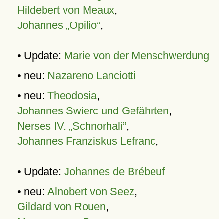
Hildebert von Meaux
,
Johannes „Opilio”
,
• Update:
Marie von der Menschwerdung
• neu:
Nazareno Lanciotti
• neu:
Theodosia
,
Johannes Swierc und Gefährten
,
Nerses IV. „Schnorhali”
,
Johannes Franziskus Lefranc
,
• Update:
Johannes de Brébeuf
• neu:
Alnobert von Seez
,
Gildard von Rouen
,