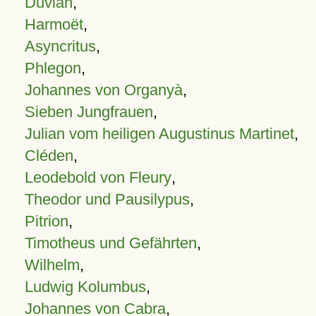
Duvian
,
Harmoët
,
Asyncritus
,
Phlegon
,
Johannes von Organyà
,
Sieben Jungfrauen
,
Julian vom heiligen Augustinus Martinet
,
Cléden
,
Leodebold von Fleury
,
Theodor und Pausilypus
,
Pitrion
,
Timotheus und Gefährten
,
Wilhelm
,
Ludwig Kolumbus
,
Johannes von Cabra
,