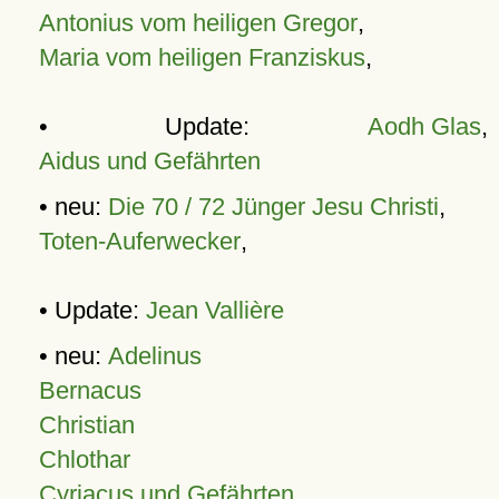
Antonius vom heiligen Gregor
,
Maria vom heiligen Franziskus
,
• Update:
Aodh Glas
,
Aidus und Gefährten
• neu:
Die 70 / 72 Jünger Jesu Christi
,
Toten-Auferwecker
,
• Update:
Jean Vallière
• neu:
Adelinus
Bernacus
Christian
Chlothar
Cyriacus und Gefährten