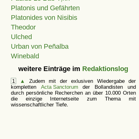
Platonis und Gefährten
Platonides von Nisibis
Theodor
Ulched
Urban von Peñalba
Winebald
weitere Einträge im
Redaktionslog
1
▲
Zudem mit der exlusiven Wiedergabe der
kompletten
Acta Sanctorum
der Bollandisten und
durch persönliche Recherchen an über 10.000 Orten
die einzige Internetseite zum Thema mit
wissenschaftlicher Tiefe.