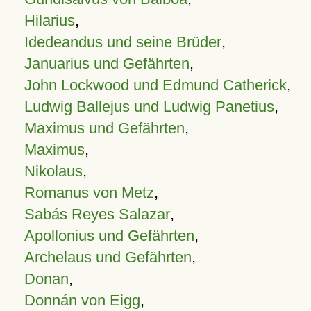
Hilarius
,
Idedeandus und seine Brüder
,
Januarius und Gefährten
,
John Lockwood und Edmund Catherick
,
Ludwig Ballejus und Ludwig Panetius
,
Maximus und Gefährten
,
Maximus
,
Nikolaus
,
Romanus von Metz
,
Sabás Reyes Salazar
,
Apollonius und Gefährten
,
Archelaus und Gefährten
,
Donan
,
Donnán von Eigg
,