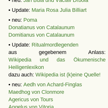
• neu:
Jan Bula und Václav Drbola
• Update:
Maria Rosa Julia Billiart
• neu:
Poma
Donatianus von Catalaunum
Domitianus von Catalaunum
• Update:
Ritualmordlegenden
aus gegebenem Anlass:
Wikipedia und das Ökumenische
Heiligenlexikon
dazu auch:
Wikipedia ist (k)eine Quelle!
• neu:
Aedh von Achard-Finglas
Maedhog von Clonmore
Agericus von Tours
Angelus von Vitoria