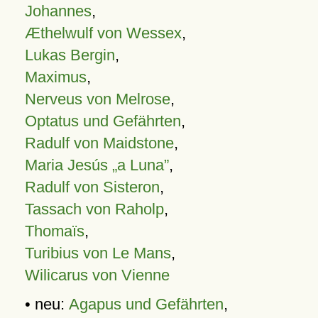
Johannes
,
Æthelwulf von Wessex
,
Lukas Bergin
,
Maximus
,
Nerveus von Melrose
,
Optatus und Gefährten
,
Radulf von Maidstone
,
Maria Jesús „a Luna”
,
Radulf von Sisteron
,
Tassach von Raholp
,
Thomaïs
,
Turibius von Le Mans
,
Wilicarus von Vienne
• neu:
Agapus und Gefährten
,