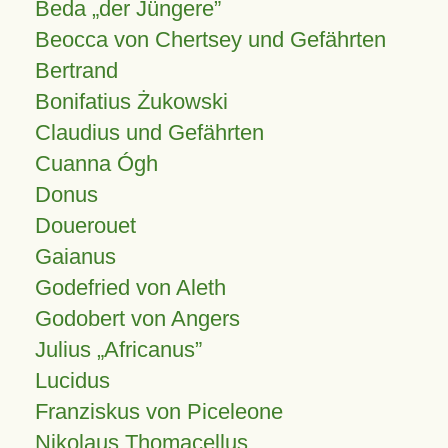
Beda „der Jüngere”
Beocca von Chertsey und Gefährten
Bertrand
Bonifatius Żukowski
Claudius und Gefährten
Cuanna Ógh
Donus
Douerouet
Gaianus
Godefried von Aleth
Godobert von Angers
Julius
Africanus
Lucidus
Franziskus von Piceleone
Nikolaus Thomacellus