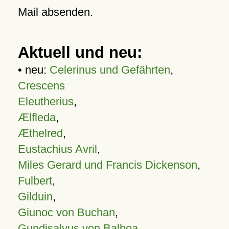
Mail absenden.
Aktuell und neu:
• neu:
Celerinus und Gefährten
,
Crescens
Eleutherius
,
Ælfleda
,
Æthelred
,
Eustachius Avril
,
Miles Gerard und Francis Dickenson
,
Fulbert
,
Gilduin
,
Giunoc von Buchan
,
Gundisalvus von Balboa
,