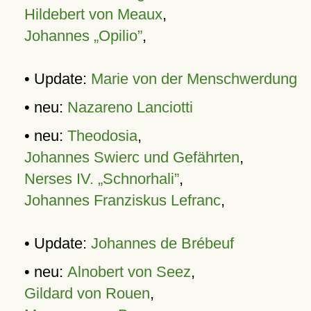
Hildebert von Meaux
,
Johannes „Opilio”
,
• Update:
Marie von der Menschwerdung
• neu:
Nazareno Lanciotti
• neu:
Theodosia
,
Johannes Swierc und Gefährten
,
Nerses IV. „Schnorhali”
,
Johannes Franziskus Lefranc
,
• Update:
Johannes de Brébeuf
• neu:
Alnobert von Seez
,
Gildard von Rouen
,