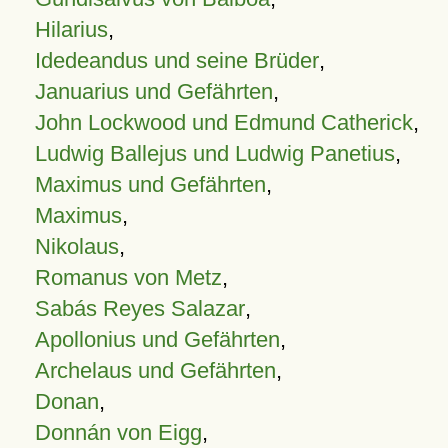
Hilarius
,
Idedeandus und seine Brüder
,
Januarius und Gefährten
,
John Lockwood und Edmund Catherick
,
Ludwig Ballejus und Ludwig Panetius
,
Maximus und Gefährten
,
Maximus
,
Nikolaus
,
Romanus von Metz
,
Sabás Reyes Salazar
,
Apollonius und Gefährten
,
Archelaus und Gefährten
,
Donan
,
Donnán von Eigg
,