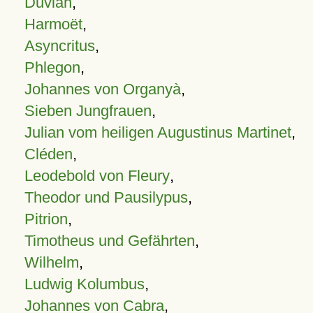
Duvian
,
Harmoët
,
Asyncritus
,
Phlegon
,
Johannes von Organyà
,
Sieben Jungfrauen
,
Julian vom heiligen Augustinus Martinet
,
Cléden
,
Leodebold von Fleury
,
Theodor und Pausilypus
,
Pitrion
,
Timotheus und Gefährten
,
Wilhelm
,
Ludwig Kolumbus
,
Johannes von Cabra
,