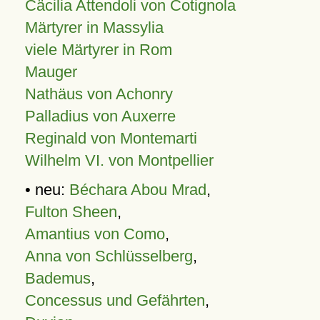
Cäcilia Attendoli von Cotignola
Märtyrer in Massylia
viele Märtyrer in Rom
Mauger
Nathäus von Achonry
Palladius von Auxerre
Reginald von Montemarti
Wilhelm VI. von Montpellier
• neu:
Béchara Abou Mrad
,
Fulton Sheen
,
Amantius von Como
,
Anna von Schlüsselberg
,
Bademus
,
Concessus und Gefährten
,