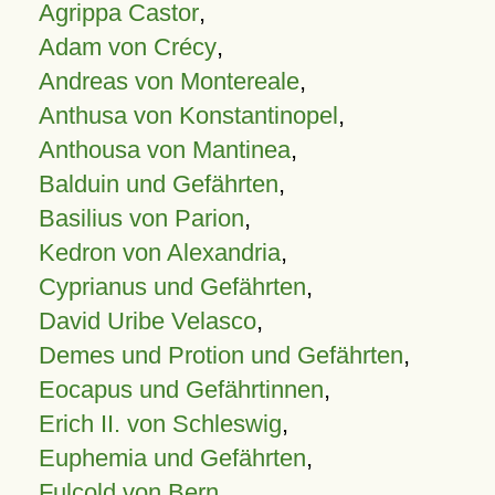
Agrippa Castor
,
Adam von Crécy
,
Andreas von Montereale
,
Anthusa von Konstantinopel
,
Anthousa von Mantinea
,
Balduin und Gefährten
,
Basilius von Parion
,
Kedron von Alexandria
,
Cyprianus und Gefährten
,
David Uribe Velasco
,
Demes und Protion und Gefährten
,
Eocapus und Gefährtinnen
,
Erich II. von Schleswig
,
Euphemia und Gefährten
,
Fulcold von Bern
,