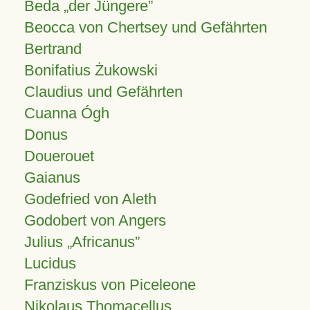
Beda „der Jüngere”
Beocca von Chertsey und Gefährten
Bertrand
Bonifatius Żukowski
Claudius und Gefährten
Cuanna Ógh
Donus
Douerouet
Gaianus
Godefried von Aleth
Godobert von Angers
Julius
Africanus
Lucidus
Franziskus von Piceleone
Nikolaus Thomacellus