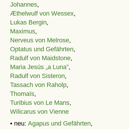
Johannes
,
Æthelwulf von Wessex
,
Lukas Bergin
,
Maximus
,
Nerveus von Melrose
,
Optatus und Gefährten
,
Radulf von Maidstone
,
Maria Jesús „a Luna”
,
Radulf von Sisteron
,
Tassach von Raholp
,
Thomaïs
,
Turibius von Le Mans
,
Wilicarus von Vienne
• neu:
Agapus und Gefährten
,