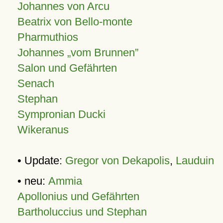
Johannes von Arcu
Beatrix von Bello-monte
Pharmuthios
Johannes
vom Brunnen
Salon und Gefährten
Senach
Stephan
Sympronian Ducki
Wikeranus
• Update:
Gregor von Dekapolis
,
Lauduin
• neu:
Ammia
Apollonius und Gefährten
Bartholuccius und Stephan