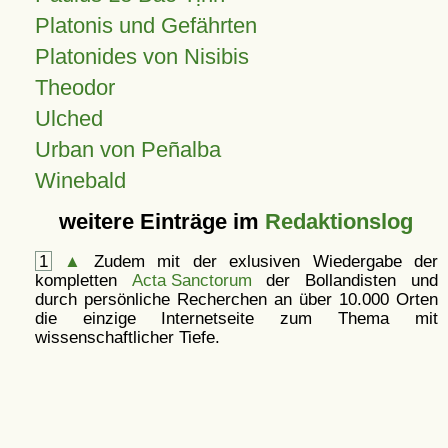
Platonis und Gefährten
Platonides von Nisibis
Theodor
Ulched
Urban von Peñalba
Winebald
weitere Einträge im
Redaktionslog
1
▲
Zudem mit der exlusiven Wiedergabe der
kompletten
Acta Sanctorum
der Bollandisten und
durch persönliche Recherchen an über 10.000 Orten
die einzige Internetseite zum Thema mit
wissenschaftlicher Tiefe.