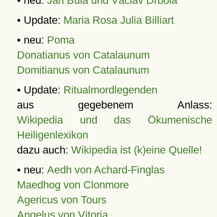
• neu:
Jan Bula und Václav Drbola
• Update:
Maria Rosa Julia Billiart
• neu:
Poma
Donatianus von Catalaunum
Domitianus von Catalaunum
• Update:
Ritualmordlegenden
aus gegebenem Anlass:
Wikipedia und das Ökumenische
Heiligenlexikon
dazu auch:
Wikipedia ist (k)eine Quelle!
• neu:
Aedh von Achard-Finglas
Maedhog von Clonmore
Agericus von Tours
Angelus von Vitoria