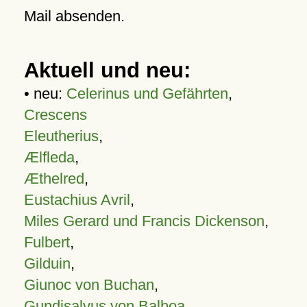
Mail absenden.
Aktuell und neu:
• neu:
Celerinus und Gefährten
,
Crescens
Eleutherius
,
Ælfleda
,
Æthelred
,
Eustachius Avril
,
Miles Gerard und Francis Dickenson
,
Fulbert
,
Gilduin
,
Giunoc von Buchan
,
Gundisalvus von Balboa
,