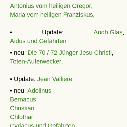
Antonius vom heiligen Gregor
,
Maria vom heiligen Franziskus
,
• Update:
Aodh Glas
,
Aidus und Gefährten
• neu:
Die 70 / 72 Jünger Jesu Christi
,
Toten-Auferwecker
,
• Update:
Jean Vallière
• neu:
Adelinus
Bernacus
Christian
Chlothar
Cyriacus und Gefährten