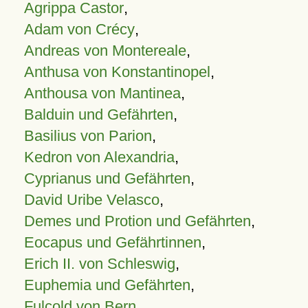
Agrippa Castor
,
Adam von Crécy
,
Andreas von Montereale
,
Anthusa von Konstantinopel
,
Anthousa von Mantinea
,
Balduin und Gefährten
,
Basilius von Parion
,
Kedron von Alexandria
,
Cyprianus und Gefährten
,
David Uribe Velasco
,
Demes und Protion und Gefährten
,
Eocapus und Gefährtinnen
,
Erich II. von Schleswig
,
Euphemia und Gefährten
,
Fulcold von Bern
,