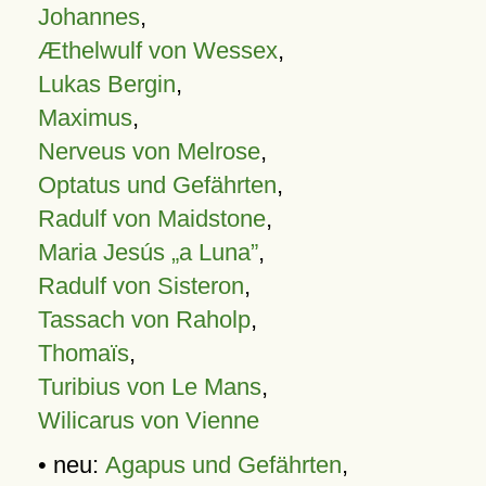
Johannes
,
Æthelwulf von Wessex
,
Lukas Bergin
,
Maximus
,
Nerveus von Melrose
,
Optatus und Gefährten
,
Radulf von Maidstone
,
Maria Jesús „a Luna”
,
Radulf von Sisteron
,
Tassach von Raholp
,
Thomaïs
,
Turibius von Le Mans
,
Wilicarus von Vienne
• neu:
Agapus und Gefährten
,