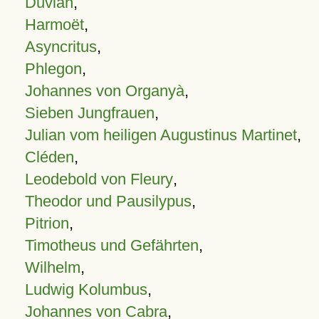
Duvian
,
Harmoët
,
Asyncritus
,
Phlegon
,
Johannes von Organyà
,
Sieben Jungfrauen
,
Julian vom heiligen Augustinus Martinet
,
Cléden
,
Leodebold von Fleury
,
Theodor und Pausilypus
,
Pitrion
,
Timotheus und Gefährten
,
Wilhelm
,
Ludwig Kolumbus
,
Johannes von Cabra
,