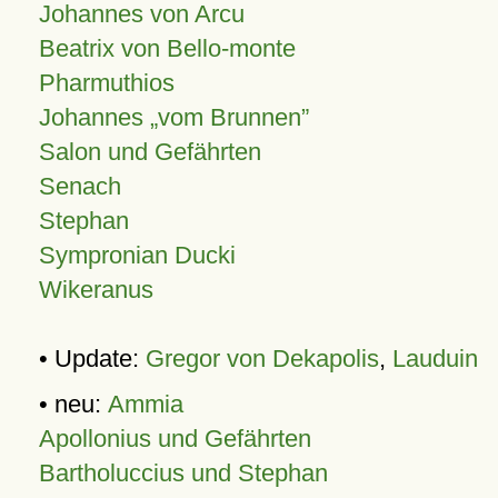
Johannes von Arcu
Beatrix von Bello-monte
Pharmuthios
Johannes
vom Brunnen
Salon und Gefährten
Senach
Stephan
Sympronian Ducki
Wikeranus
• Update:
Gregor von Dekapolis
,
Lauduin
• neu:
Ammia
Apollonius und Gefährten
Bartholuccius und Stephan