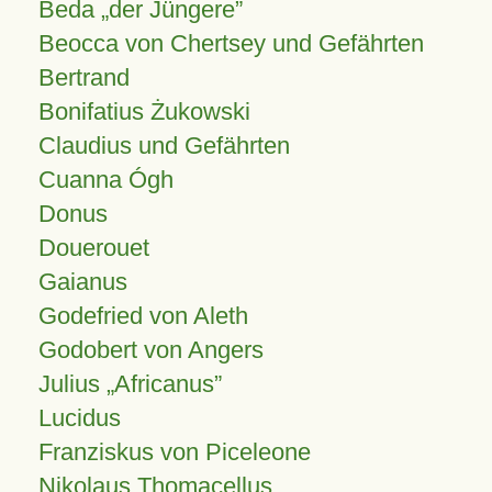
Beda „der Jüngere”
Beocca von Chertsey und Gefährten
Bertrand
Bonifatius Żukowski
Claudius und Gefährten
Cuanna Ógh
Donus
Douerouet
Gaianus
Godefried von Aleth
Godobert von Angers
Julius
Africanus
Lucidus
Franziskus von Piceleone
Nikolaus Thomacellus