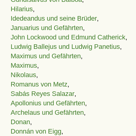
Hilarius
,
Idedeandus und seine Brüder
,
Januarius und Gefährten
,
John Lockwood und Edmund Catherick
,
Ludwig Ballejus und Ludwig Panetius
,
Maximus und Gefährten
,
Maximus
,
Nikolaus
,
Romanus von Metz
,
Sabás Reyes Salazar
,
Apollonius und Gefährten
,
Archelaus und Gefährten
,
Donan
,
Donnán von Eigg
,