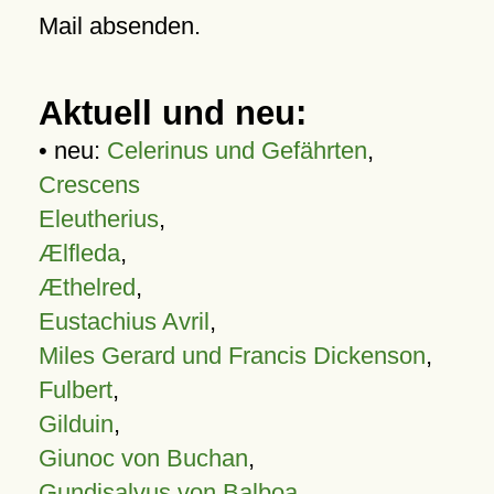
Mail absenden.
Aktuell und neu:
• neu:
Celerinus und Gefährten
,
Crescens
Eleutherius
,
Ælfleda
,
Æthelred
,
Eustachius Avril
,
Miles Gerard und Francis Dickenson
,
Fulbert
,
Gilduin
,
Giunoc von Buchan
,
Gundisalvus von Balboa
,