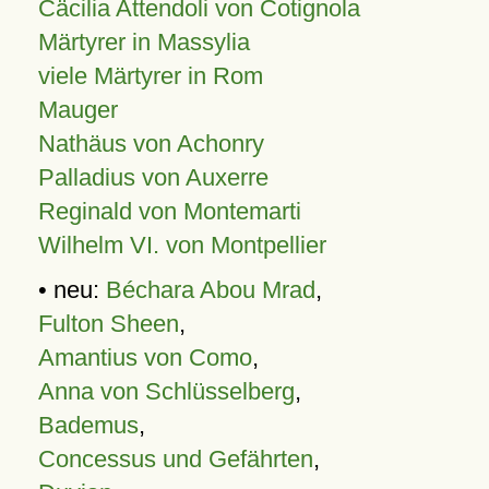
Cäcilia Attendoli von Cotignola
Märtyrer in Massylia
viele Märtyrer in Rom
Mauger
Nathäus von Achonry
Palladius von Auxerre
Reginald von Montemarti
Wilhelm VI. von Montpellier
• neu:
Béchara Abou Mrad
,
Fulton Sheen
,
Amantius von Como
,
Anna von Schlüsselberg
,
Bademus
,
Concessus und Gefährten
,