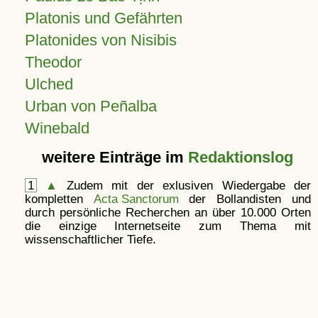
Platonis und Gefährten
Platonides von Nisibis
Theodor
Ulched
Urban von Peñalba
Winebald
weitere Einträge im
Redaktionslog
1
▲
Zudem mit der exlusiven Wiedergabe der
kompletten
Acta Sanctorum
der Bollandisten und
durch persönliche Recherchen an über 10.000 Orten
die einzige Internetseite zum Thema mit
wissenschaftlicher Tiefe.