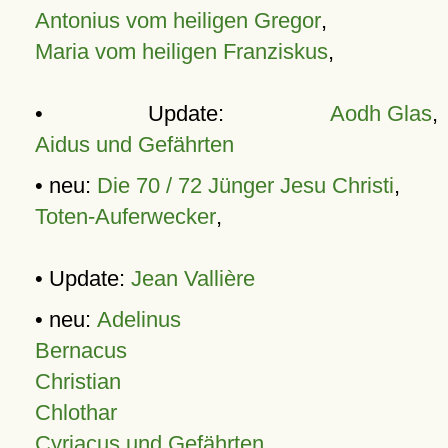
Antonius vom heiligen Gregor
,
Maria vom heiligen Franziskus
,
• Update:
Aodh Glas
,
Aidus und Gefährten
• neu:
Die 70 / 72 Jünger Jesu Christi
,
Toten-Auferwecker
,
• Update:
Jean Vallière
• neu:
Adelinus
Bernacus
Christian
Chlothar
Cyriacus und Gefährten