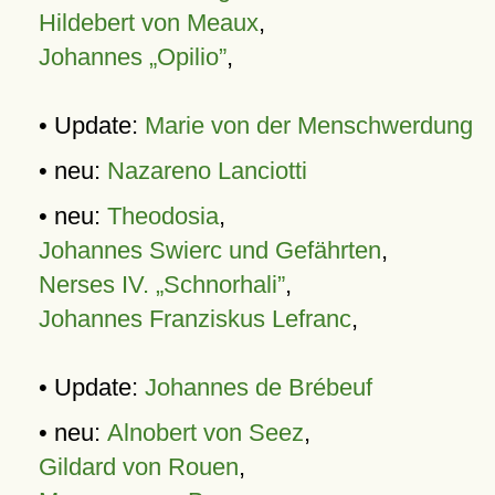
Hildebert von Meaux
,
Johannes „Opilio”
,
• Update:
Marie von der Menschwerdung
• neu:
Nazareno Lanciotti
• neu:
Theodosia
,
Johannes Swierc und Gefährten
,
Nerses IV. „Schnorhali”
,
Johannes Franziskus Lefranc
,
• Update:
Johannes de Brébeuf
• neu:
Alnobert von Seez
,
Gildard von Rouen
,