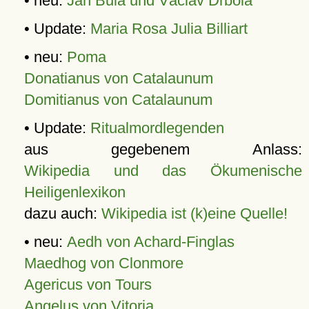
• neu:
Jan Bula und Václav Drbola
• Update:
Maria Rosa Julia Billiart
• neu:
Poma
Donatianus von Catalaunum
Domitianus von Catalaunum
• Update:
Ritualmordlegenden
aus gegebenem Anlass:
Wikipedia und das Ökumenische
Heiligenlexikon
dazu auch:
Wikipedia ist (k)eine Quelle!
• neu:
Aedh von Achard-Finglas
Maedhog von Clonmore
Agericus von Tours
Angelus von Vitoria