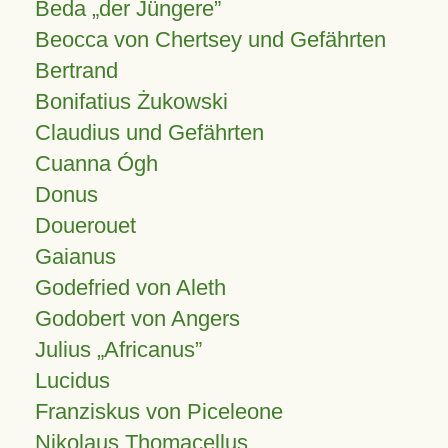
Beda „der Jüngere”
Beocca von Chertsey und Gefährten
Bertrand
Bonifatius Żukowski
Claudius und Gefährten
Cuanna Ógh
Donus
Douerouet
Gaianus
Godefried von Aleth
Godobert von Angers
Julius
Africanus
Lucidus
Franziskus von Piceleone
Nikolaus Thomacellus