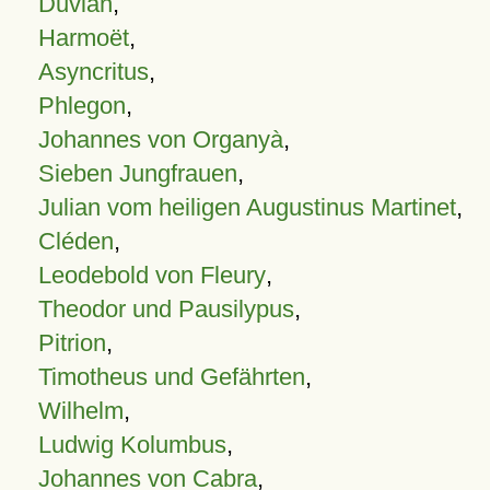
Duvian
,
Harmoët
,
Asyncritus
,
Phlegon
,
Johannes von Organyà
,
Sieben Jungfrauen
,
Julian vom heiligen Augustinus Martinet
,
Cléden
,
Leodebold von Fleury
,
Theodor und Pausilypus
,
Pitrion
,
Timotheus und Gefährten
,
Wilhelm
,
Ludwig Kolumbus
,
Johannes von Cabra
,