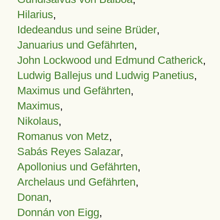
Hilarius
,
Idedeandus und seine Brüder
,
Januarius und Gefährten
,
John Lockwood und Edmund Catherick
,
Ludwig Ballejus und Ludwig Panetius
,
Maximus und Gefährten
,
Maximus
,
Nikolaus
,
Romanus von Metz
,
Sabás Reyes Salazar
,
Apollonius und Gefährten
,
Archelaus und Gefährten
,
Donan
,
Donnán von Eigg
,