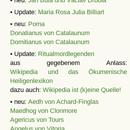
• neu:
Jan Bula und Václav Drbola
• Update:
Maria Rosa Julia Billiart
• neu:
Poma
Donatianus von Catalaunum
Domitianus von Catalaunum
• Update:
Ritualmordlegenden
aus gegebenem Anlass:
Wikipedia und das Ökumenische
Heiligenlexikon
dazu auch:
Wikipedia ist (k)eine Quelle!
• neu:
Aedh von Achard-Finglas
Maedhog von Clonmore
Agericus von Tours
Angelus von Vitoria