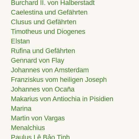
Burchard II. von Halberstadt
Caelestina und Gefährten
Clusus und Gefährten
Timotheus und Diogenes
Elstan
Rufina und Gefährten
Gennard von Flay
Johannes von Amsterdam
Franziskus vom heiligen Joseph
Johannes von Ocaña
Makarius von Antiochia in Pisidien
Marina
Martin von Vargas
Menalchius
Paulus Lê Bảo Tịnh