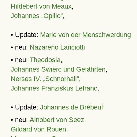
Hildebert von Meaux
,
Johannes „Opilio”
,
• Update:
Marie von der Menschwerdung
• neu:
Nazareno Lanciotti
• neu:
Theodosia
,
Johannes Swierc und Gefährten
,
Nerses IV. „Schnorhali”
,
Johannes Franziskus Lefranc
,
• Update:
Johannes de Brébeuf
• neu:
Alnobert von Seez
,
Gildard von Rouen
,