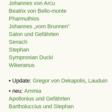
Johannes von Arcu
Beatrix von Bello-monte
Pharmuthios
Johannes
vom Brunnen
Salon und Gefährten
Senach
Stephan
Sympronian Ducki
Wikeranus
• Update:
Gregor von Dekapolis
,
Lauduin
• neu:
Ammia
Apollonius und Gefährten
Bartholuccius und Stephan