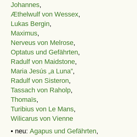
Johannes
,
Æthelwulf von Wessex
,
Lukas Bergin
,
Maximus
,
Nerveus von Melrose
,
Optatus und Gefährten
,
Radulf von Maidstone
,
Maria Jesús „a Luna”
,
Radulf von Sisteron
,
Tassach von Raholp
,
Thomaïs
,
Turibius von Le Mans
,
Wilicarus von Vienne
• neu:
Agapus und Gefährten
,