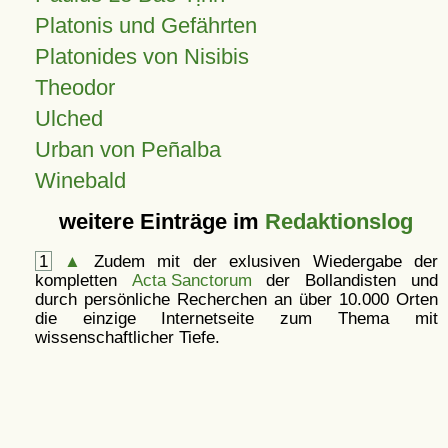
Platonis und Gefährten
Platonides von Nisibis
Theodor
Ulched
Urban von Peñalba
Winebald
weitere Einträge im
Redaktionslog
1
▲
Zudem mit der exlusiven Wiedergabe der
kompletten
Acta Sanctorum
der Bollandisten und
durch persönliche Recherchen an über 10.000 Orten
die einzige Internetseite zum Thema mit
wissenschaftlicher Tiefe.