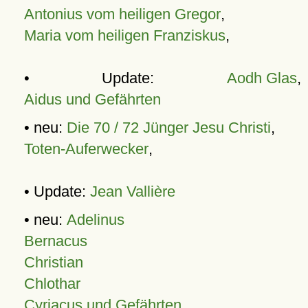
Antonius vom heiligen Gregor
,
Maria vom heiligen Franziskus
,
• Update:
Aodh Glas
,
Aidus und Gefährten
• neu:
Die 70 / 72 Jünger Jesu Christi
,
Toten-Auferwecker
,
• Update:
Jean Vallière
• neu:
Adelinus
Bernacus
Christian
Chlothar
Cyriacus und Gefährten