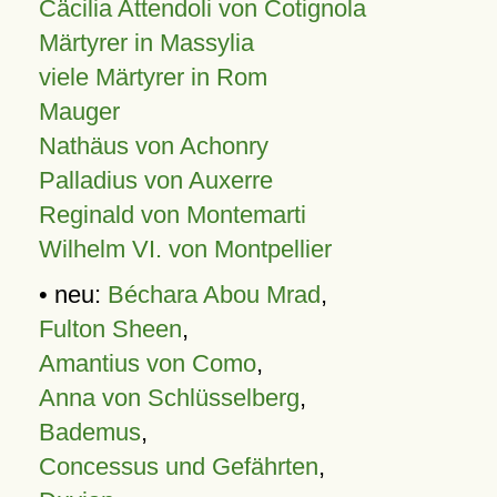
Cäcilia Attendoli von Cotignola
Märtyrer in Massylia
viele Märtyrer in Rom
Mauger
Nathäus von Achonry
Palladius von Auxerre
Reginald von Montemarti
Wilhelm VI. von Montpellier
• neu:
Béchara Abou Mrad
,
Fulton Sheen
,
Amantius von Como
,
Anna von Schlüsselberg
,
Bademus
,
Concessus und Gefährten
,