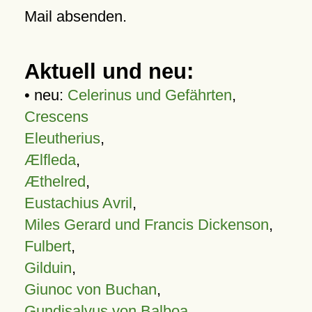
Mail absenden.
Aktuell und neu:
• neu:
Celerinus und Gefährten
,
Crescens
Eleutherius
,
Ælfleda
,
Æthelred
,
Eustachius Avril
,
Miles Gerard und Francis Dickenson
,
Fulbert
,
Gilduin
,
Giunoc von Buchan
,
Gundisalvus von Balboa
,