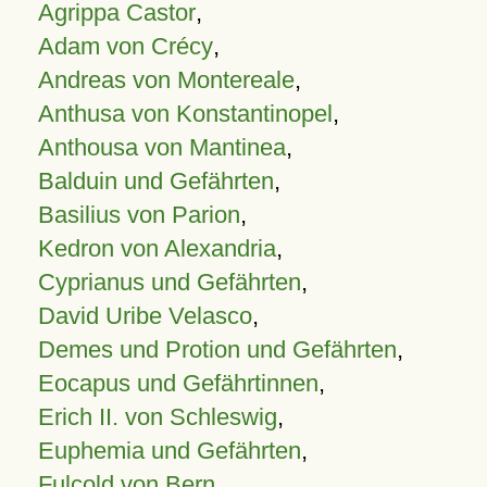
Agrippa Castor
,
Adam von Crécy
,
Andreas von Montereale
,
Anthusa von Konstantinopel
,
Anthousa von Mantinea
,
Balduin und Gefährten
,
Basilius von Parion
,
Kedron von Alexandria
,
Cyprianus und Gefährten
,
David Uribe Velasco
,
Demes und Protion und Gefährten
,
Eocapus und Gefährtinnen
,
Erich II. von Schleswig
,
Euphemia und Gefährten
,
Fulcold von Bern
,