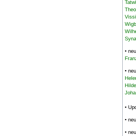
Tatw
Theo
Viss
Wigb
Wilh
Syna
• ne
Fran
• ne
Hele
Hild
Joha
• Up
• ne
• ne