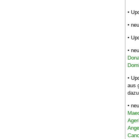
• Up
• ne
• Up
• ne
Dona
Domi
• Up
aus 
dazu
• ne
Maed
Ager
Ange
Canc