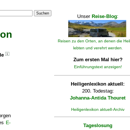
Suchen
Unser
Reise-Blog
:
kon
Reisen zu den Orten, an denen die Hei
lebten und verehrt werden.
lle
1
Zum ersten Mal hier?
Einführungstext anzeigen!
Heiligenlexikon aktuell:
200. Todestag:
Johanna-Antida Thouret
Heiligenlexikon aktuell-Archiv
rgen
ses
E-
Tageslosung