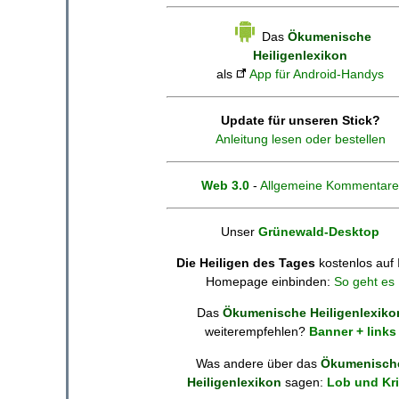
Das
Ökumenische
Heiligenlexikon
als
App für Android-Handys
Update für unseren Stick?
Anleitung lesen oder bestellen
Web 3.0
-
Allgemeine Kommentare
Unser
Grünewald-Desktop
Die Heiligen des Tages
kostenlos auf 
Homepage einbinden:
So geht es
Das
Ökumenische Heiligenlexiko
weiterempfehlen?
Banner + links
Was andere über das
Ökumenisch
Heiligenlexikon
sagen:
Lob und Kri