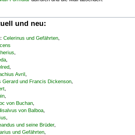
uell und neu:
u:
Celerinus und Gefährten
,
cens
therius
,
eda
,
lred
,
achius Avril
,
s Gerard und Francis Dickenson
,
ert
,
uin
,
oc von Buchan
,
isalvus von Balboa
,
ius
,
eandus und seine Brüder
,
arius und Gefährten
,