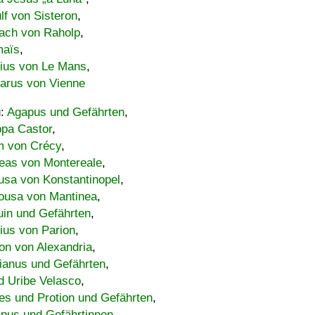
lf von Sisteron
,
ach von Raholp
,
maïs
,
bius von Le Mans
,
carus von Vienne
u:
Agapus und Gefährten
,
ppa Castor
,
 von Crécy
,
eas von Montereale
,
usa von Konstantinopel
,
ousa von Mantinea
,
uin und Gefährten
,
lius von Parion
,
on von Alexandria
,
ianus und Gefährten
,
d Uribe Velasco
,
s und Protion und Gefährten
,
pus und Gefährtinnen
,