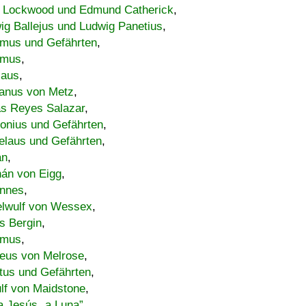
 Lockwood und Edmund Catherick
,
ig Ballejus und Ludwig Panetius
,
mus und Gefährten
,
imus
,
laus
,
nus von Metz
,
s Reyes Salazar
,
lonius und Gefährten
,
elaus und Gefährten
,
an
,
án von Eigg
,
nnes
,
lwulf von Wessex
,
s Bergin
,
imus
,
eus von Melrose
,
tus und Gefährten
,
lf von Maidstone
,
a Jesús „a Luna”
,