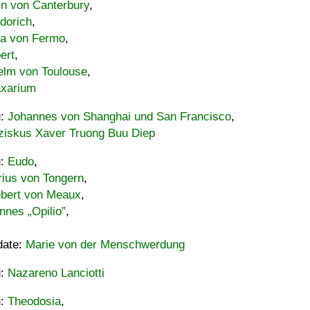
in von Canterbury
,
dorich
,
ia von Fermo
,
ert
,
elm von Toulouse
,
xarium
u:
Johannes von Shanghai und San Francisco
,
ziskus Xaver Truong Buu Diep
u:
Eudo
,
rius von Tongern
,
ebert von Meaux
,
nnes „Opilio”
,
date:
Marie von der Menschwerdung
u:
Nazareno Lanciotti
u:
Theodosia
,