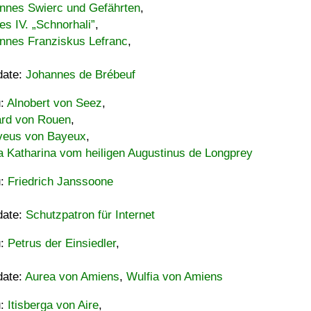
nnes Swierc und Gefährten
,
es IV. „Schnorhali”
,
nnes Franziskus Lefranc
,
date:
Johannes de Brébeuf
u:
Alnobert von Seez
,
ard von Rouen
,
eus von Bayeux
,
a Katharina vom heiligen Augustinus de Longprey
u:
Friedrich Janssoone
date:
Schutzpatron für Internet
u:
Petrus der Einsiedler
,
date:
Aurea von Amiens
,
Wulfia von Amiens
u:
Itisberga von Aire
,