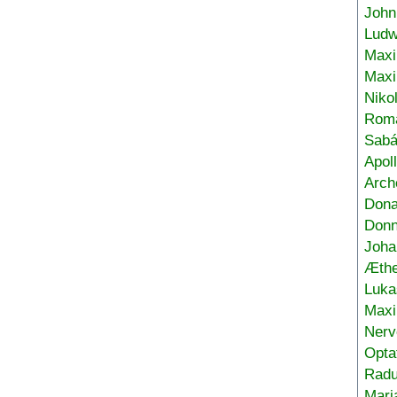
John
Ludw
Maxi
Max
Niko
Roma
Sabá
Apol
Arch
Don
Donn
Joha
Æthe
Luka
Max
Nerv
Opta
Radu
Mari