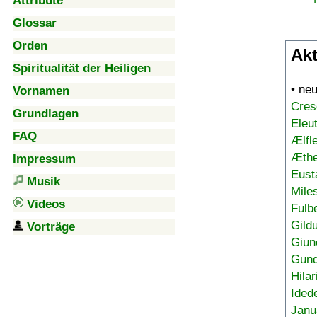
Attribute
Glossar
Orden
Akt
Spiritualität der Heiligen
• ne
Vornamen
Cres
Grundlagen
Eleu
FAQ
Ælfl
Æthe
Impressum
Eust
Musik
Mile
Videos
Fulb
Gild
Vorträge
Giun
Gund
Hilar
Ided
Janu