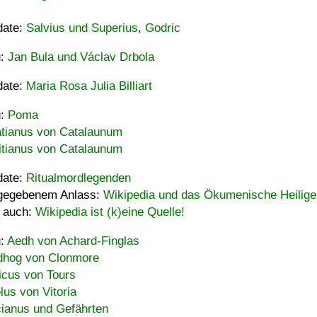
date:
Salvius und Superius
,
Godric
u:
Jan Bula und Václav Drbola
date:
Maria Rosa Julia Billiart
u:
Poma
tianus von Catalaunum
tianus von Catalaunum
date:
Ritualmordlegenden
gegebenem Anlass:
Wikipedia und das Ökumenische Heilige
 auch:
Wikipedia ist (k)eine Quelle!
u:
Aedh von Achard-Finglas
hog von Clonmore
icus von Tours
lus von Vitoria
ianus und Gefährten