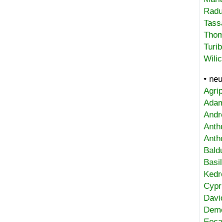
Radu
Tass
Tho
Turi
Wili
• ne
Agri
Adam
Andr
Anth
Anth
Bald
Basi
Kedr
Cypr
Davi
Deme
Eoca