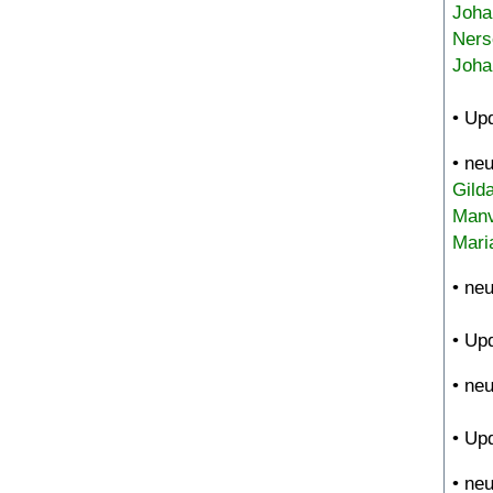
Joha
Ners
Joha
• Up
• ne
Gild
Manv
Mari
• ne
• Up
• ne
• Up
• ne