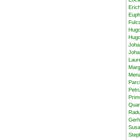
Eric
Euph
Fulc
Hug
Hugo
Joha
Joha
Laur
Marg
Mena
Parc
Petr
Prim
Quar
Radu
Gerh
Sus
Step