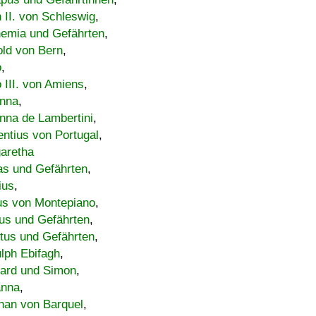
h II. von Schleswig
,
emia und Gefährten
,
old von Bern
,
o
,
 III. von Amiens
,
nna
,
nna de Lambertini
,
entius von Portugal
,
aretha
s und Gefährten
,
ius
,
us von Montepiano
,
us und Gefährten
,
tus und Gefährten
,
lph Ebifagh
,
ard und Simon
,
anna
,
han von Barquel
,