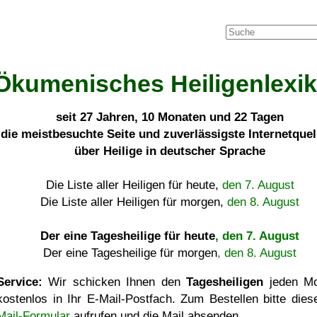
Ökumenisches Heiligenlexi
seit
27 Jahren, 10 Monaten und 22 Tagen
die meistbesuchte Seite und zuverlässigste Internetque
über Heilige in deutscher Sprache
Die Liste aller Heiligen für heute,
den 7. August
Die Liste aller Heiligen für morgen,
den 8. August
Der eine Tagesheilige für heute
, den 7. August
Der eine Tagesheilige für morgen
, den 8. August
Service:
Wir schicken Ihnen den
Tagesheiligen
jeden Mo
kostenlos in Ihr E-Mail-Postfach. Zum Bestellen bitte die
Mail-Formular
aufrufen und die Mail absenden.