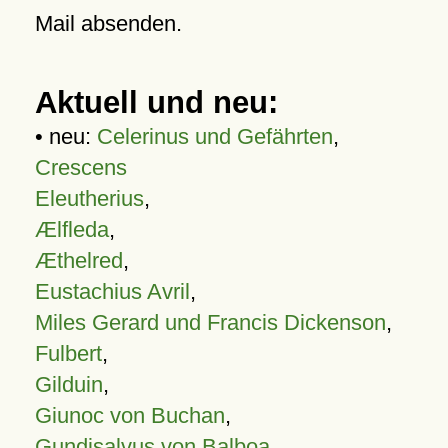
Mail absenden.
Aktuell und neu:
• neu:
Celerinus und Gefährten
,
Crescens
Eleutherius
,
Ælfleda
,
Æthelred
,
Eustachius Avril
,
Miles Gerard und Francis Dickenson
,
Fulbert
,
Gilduin
,
Giunoc von Buchan
,
Gundisalvus von Balboa
,