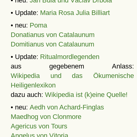
• neu:
Jan Bula und Václav Drbola
• Update:
Maria Rosa Julia Billiart
• neu:
Poma
Donatianus von Catalaunum
Domitianus von Catalaunum
• Update:
Ritualmordlegenden
aus gegebenem Anlass:
Wikipedia und das Ökumenische
Heiligenlexikon
dazu auch:
Wikipedia ist (k)eine Quelle!
• neu:
Aedh von Achard-Finglas
Maedhog von Clonmore
Agericus von Tours
Angelus von Vitoria