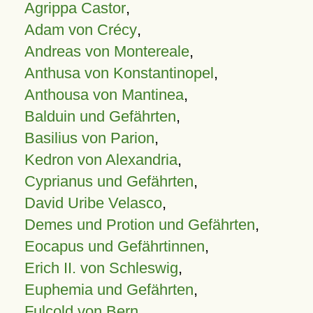
Agrippa Castor
,
Adam von Crécy
,
Andreas von Montereale
,
Anthusa von Konstantinopel
,
Anthousa von Mantinea
,
Balduin und Gefährten
,
Basilius von Parion
,
Kedron von Alexandria
,
Cyprianus und Gefährten
,
David Uribe Velasco
,
Demes und Protion und Gefährten
,
Eocapus und Gefährtinnen
,
Erich II. von Schleswig
,
Euphemia und Gefährten
,
Fulcold von Bern
,