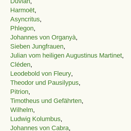
Duvian
,
Harmoët
,
Asyncritus
,
Phlegon
,
Johannes von Organyà
,
Sieben Jungfrauen
,
Julian vom heiligen Augustinus Martinet
,
Cléden
,
Leodebold von Fleury
,
Theodor und Pausilypus
,
Pitrion
,
Timotheus und Gefährten
,
Wilhelm
,
Ludwig Kolumbus
,
Johannes von Cabra
,