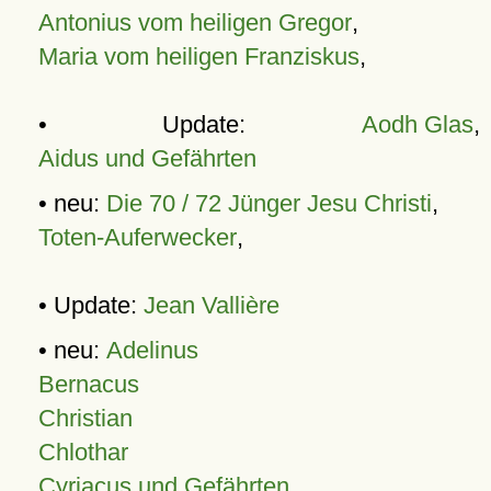
Antonius vom heiligen Gregor
,
Maria vom heiligen Franziskus
,
• Update:
Aodh Glas
,
Aidus und Gefährten
• neu:
Die 70 / 72 Jünger Jesu Christi
,
Toten-Auferwecker
,
• Update:
Jean Vallière
• neu:
Adelinus
Bernacus
Christian
Chlothar
Cyriacus und Gefährten