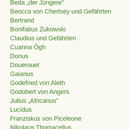
Beda „der Jüngere”
Beocca von Chertsey und Gefährten
Bertrand
Bonifatius Żukowski
Claudius und Gefährten
Cuanna Ógh
Donus
Douerouet
Gaianus
Godefried von Aleth
Godobert von Angers
Julius
Africanus
Lucidus
Franziskus von Piceleone
Nikolaus Thomacellus