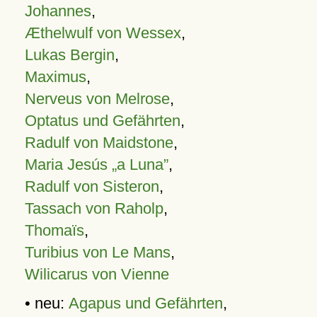
Johannes
,
Æthelwulf von Wessex
,
Lukas Bergin
,
Maximus
,
Nerveus von Melrose
,
Optatus und Gefährten
,
Radulf von Maidstone
,
Maria Jesús „a Luna”
,
Radulf von Sisteron
,
Tassach von Raholp
,
Thomaïs
,
Turibius von Le Mans
,
Wilicarus von Vienne
• neu:
Agapus und Gefährten
,