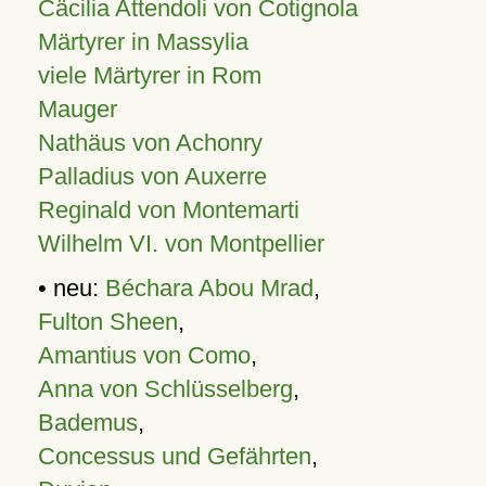
Cäcilia Attendoli von Cotignola
Märtyrer in Massylia
viele Märtyrer in Rom
Mauger
Nathäus von Achonry
Palladius von Auxerre
Reginald von Montemarti
Wilhelm VI. von Montpellier
• neu:
Béchara Abou Mrad
,
Fulton Sheen
,
Amantius von Como
,
Anna von Schlüsselberg
,
Bademus
,
Concessus und Gefährten
,