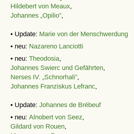
Hildebert von Meaux
,
Johannes „Opilio”
,
• Update:
Marie von der Menschwerdung
• neu:
Nazareno Lanciotti
• neu:
Theodosia
,
Johannes Swierc und Gefährten
,
Nerses IV. „Schnorhali”
,
Johannes Franziskus Lefranc
,
• Update:
Johannes de Brébeuf
• neu:
Alnobert von Seez
,
Gildard von Rouen
,