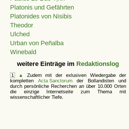
Platonis und Gefährten
Platonides von Nisibis
Theodor
Ulched
Urban von Peñalba
Winebald
weitere Einträge im
Redaktionslog
1
▲
Zudem mit der exlusiven Wiedergabe der
kompletten
Acta Sanctorum
der Bollandisten und
durch persönliche Recherchen an über 10.000 Orten
die einzige Internetseite zum Thema mit
wissenschaftlicher Tiefe.