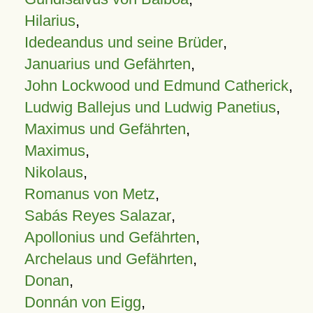
Hilarius
,
Idedeandus und seine Brüder
,
Januarius und Gefährten
,
John Lockwood und Edmund Catherick
,
Ludwig Ballejus und Ludwig Panetius
,
Maximus und Gefährten
,
Maximus
,
Nikolaus
,
Romanus von Metz
,
Sabás Reyes Salazar
,
Apollonius und Gefährten
,
Archelaus und Gefährten
,
Donan
,
Donnán von Eigg
,