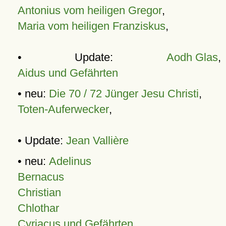
Antonius vom heiligen Gregor
,
Maria vom heiligen Franziskus
,
• Update:
Aodh Glas
,
Aidus und Gefährten
• neu:
Die 70 / 72 Jünger Jesu Christi
,
Toten-Auferwecker
,
• Update:
Jean Vallière
• neu:
Adelinus
Bernacus
Christian
Chlothar
Cyriacus und Gefährten