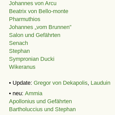
Johannes von Arcu
Beatrix von Bello-monte
Pharmuthios
Johannes
vom Brunnen
Salon und Gefährten
Senach
Stephan
Sympronian Ducki
Wikeranus
• Update:
Gregor von Dekapolis
,
Lauduin
• neu:
Ammia
Apollonius und Gefährten
Bartholuccius und Stephan