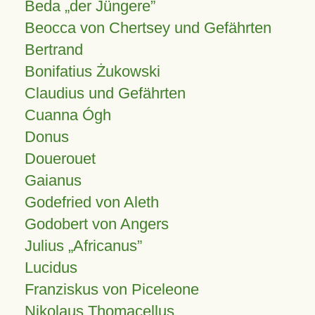
Beda „der Jüngere”
Beocca von Chertsey und Gefährten
Bertrand
Bonifatius Żukowski
Claudius und Gefährten
Cuanna Ógh
Donus
Douerouet
Gaianus
Godefried von Aleth
Godobert von Angers
Julius
Africanus
Lucidus
Franziskus von Piceleone
Nikolaus Thomacellus