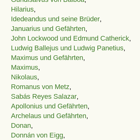
Hilarius
,
Idedeandus und seine Brüder
,
Januarius und Gefährten
,
John Lockwood und Edmund Catherick
,
Ludwig Ballejus und Ludwig Panetius
,
Maximus und Gefährten
,
Maximus
,
Nikolaus
,
Romanus von Metz
,
Sabás Reyes Salazar
,
Apollonius und Gefährten
,
Archelaus und Gefährten
,
Donan
,
Donnán von Eigg
,