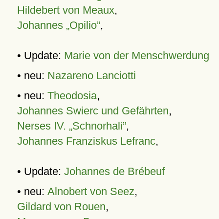
Hildebert von Meaux
,
Johannes „Opilio”
,
• Update:
Marie von der Menschwerdung
• neu:
Nazareno Lanciotti
• neu:
Theodosia
,
Johannes Swierc und Gefährten
,
Nerses IV. „Schnorhali”
,
Johannes Franziskus Lefranc
,
• Update:
Johannes de Brébeuf
• neu:
Alnobert von Seez
,
Gildard von Rouen
,