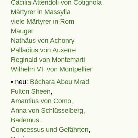
Cäcilia Attendoli von Cotignola
Märtyrer in Massylia
viele Märtyrer in Rom
Mauger
Nathäus von Achonry
Palladius von Auxerre
Reginald von Montemarti
Wilhelm VI. von Montpellier
• neu:
Béchara Abou Mrad
,
Fulton Sheen
,
Amantius von Como
,
Anna von Schlüsselberg
,
Bademus
,
Concessus und Gefährten
,