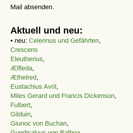
Mail absenden.
Aktuell und neu:
• neu:
Celerinus und Gefährten
,
Crescens
Eleutherius
,
Ælfleda
,
Æthelred
,
Eustachius Avril
,
Miles Gerard und Francis Dickenson
,
Fulbert
,
Gilduin
,
Giunoc von Buchan
,
Gundisalvus von Balboa
,