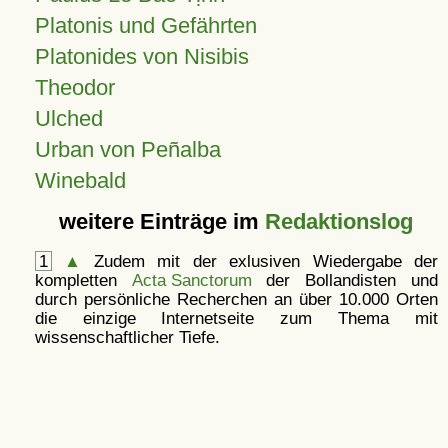
Platonis und Gefährten
Platonides von Nisibis
Theodor
Ulched
Urban von Peñalba
Winebald
weitere Einträge im
Redaktionslog
1
▲
Zudem mit der exlusiven Wiedergabe der
kompletten
Acta Sanctorum
der Bollandisten und
durch persönliche Recherchen an über 10.000 Orten
die einzige Internetseite zum Thema mit
wissenschaftlicher Tiefe.