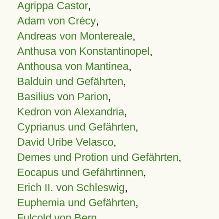
Agrippa Castor
,
Adam von Crécy
,
Andreas von Montereale
,
Anthusa von Konstantinopel
,
Anthousa von Mantinea
,
Balduin und Gefährten
,
Basilius von Parion
,
Kedron von Alexandria
,
Cyprianus und Gefährten
,
David Uribe Velasco
,
Demes und Protion und Gefährten
,
Eocapus und Gefährtinnen
,
Erich II. von Schleswig
,
Euphemia und Gefährten
,
Fulcold von Bern
,