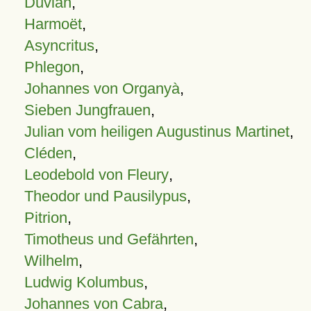
Duvian
,
Harmoët
,
Asyncritus
,
Phlegon
,
Johannes von Organyà
,
Sieben Jungfrauen
,
Julian vom heiligen Augustinus Martinet
,
Cléden
,
Leodebold von Fleury
,
Theodor und Pausilypus
,
Pitrion
,
Timotheus und Gefährten
,
Wilhelm
,
Ludwig Kolumbus
,
Johannes von Cabra
,