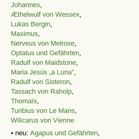
Johannes
,
Æthelwulf von Wessex
,
Lukas Bergin
,
Maximus
,
Nerveus von Melrose
,
Optatus und Gefährten
,
Radulf von Maidstone
,
Maria Jesús „a Luna”
,
Radulf von Sisteron
,
Tassach von Raholp
,
Thomaïs
,
Turibius von Le Mans
,
Wilicarus von Vienne
• neu:
Agapus und Gefährten
,