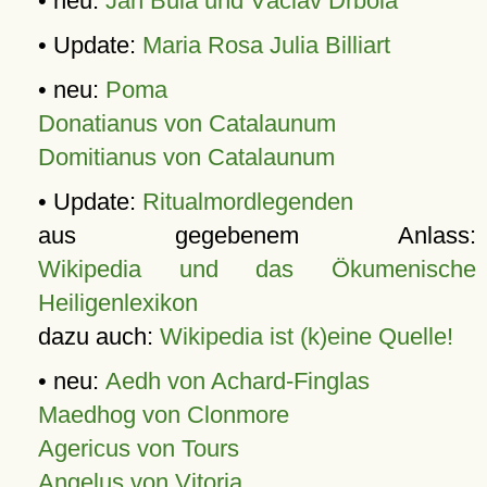
• neu:
Jan Bula und Václav Drbola
• Update:
Maria Rosa Julia Billiart
• neu:
Poma
Donatianus von Catalaunum
Domitianus von Catalaunum
• Update:
Ritualmordlegenden
aus gegebenem Anlass:
Wikipedia und das Ökumenische
Heiligenlexikon
dazu auch:
Wikipedia ist (k)eine Quelle!
• neu:
Aedh von Achard-Finglas
Maedhog von Clonmore
Agericus von Tours
Angelus von Vitoria