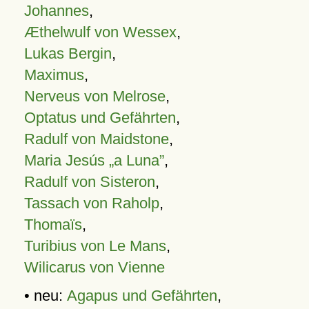
Johannes
,
Æthelwulf von Wessex
,
Lukas Bergin
,
Maximus
,
Nerveus von Melrose
,
Optatus und Gefährten
,
Radulf von Maidstone
,
Maria Jesús „a Luna”
,
Radulf von Sisteron
,
Tassach von Raholp
,
Thomaïs
,
Turibius von Le Mans
,
Wilicarus von Vienne
• neu:
Agapus und Gefährten
,