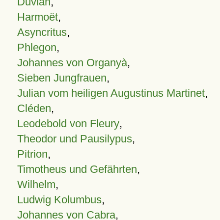
Duvian
,
Harmoët
,
Asyncritus
,
Phlegon
,
Johannes von Organyà
,
Sieben Jungfrauen
,
Julian vom heiligen Augustinus Martinet
,
Cléden
,
Leodebold von Fleury
,
Theodor und Pausilypus
,
Pitrion
,
Timotheus und Gefährten
,
Wilhelm
,
Ludwig Kolumbus
,
Johannes von Cabra
,