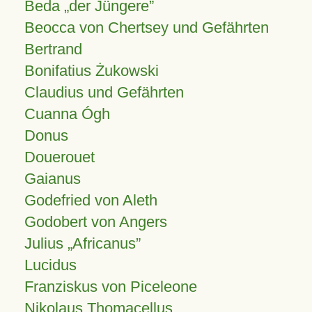
Beda „der Jüngere”
Beocca von Chertsey und Gefährten
Bertrand
Bonifatius Żukowski
Claudius und Gefährten
Cuanna Ógh
Donus
Douerouet
Gaianus
Godefried von Aleth
Godobert von Angers
Julius
Africanus
Lucidus
Franziskus von Piceleone
Nikolaus Thomacellus