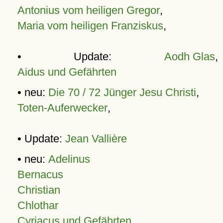
Antonius vom heiligen Gregor
,
Maria vom heiligen Franziskus
,
• Update:
Aodh Glas
,
Aidus und Gefährten
• neu:
Die 70 / 72 Jünger Jesu Christi
,
Toten-Auferwecker
,
• Update:
Jean Vallière
• neu:
Adelinus
Bernacus
Christian
Chlothar
Cyriacus und Gefährten