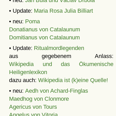
• neu:
Jan Bula und Václav Drbola
• Update:
Maria Rosa Julia Billiart
• neu:
Poma
Donatianus von Catalaunum
Domitianus von Catalaunum
• Update:
Ritualmordlegenden
aus gegebenem Anlass:
Wikipedia und das Ökumenische
Heiligenlexikon
dazu auch:
Wikipedia ist (k)eine Quelle!
• neu:
Aedh von Achard-Finglas
Maedhog von Clonmore
Agericus von Tours
Angelus von Vitoria