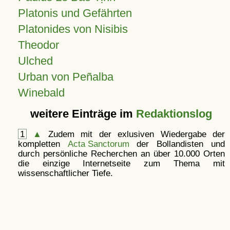
Platonis und Gefährten
Platonides von Nisibis
Theodor
Ulched
Urban von Peñalba
Winebald
weitere Einträge im
Redaktionslog
1
▲
Zudem mit der exlusiven Wiedergabe der
kompletten
Acta Sanctorum
der Bollandisten und
durch persönliche Recherchen an über 10.000 Orten
die einzige Internetseite zum Thema mit
wissenschaftlicher Tiefe.