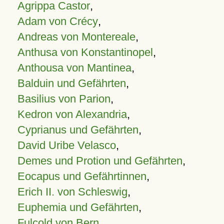
Agrippa Castor
,
Adam von Crécy
,
Andreas von Montereale
,
Anthusa von Konstantinopel
,
Anthousa von Mantinea
,
Balduin und Gefährten
,
Basilius von Parion
,
Kedron von Alexandria
,
Cyprianus und Gefährten
,
David Uribe Velasco
,
Demes und Protion und Gefährten
,
Eocapus und Gefährtinnen
,
Erich II. von Schleswig
,
Euphemia und Gefährten
,
Fulcold von Bern
,