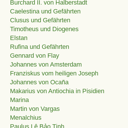
Burchard II. von Halberstadt
Caelestina und Gefährten
Clusus und Gefährten
Timotheus und Diogenes
Elstan
Rufina und Gefährten
Gennard von Flay
Johannes von Amsterdam
Franziskus vom heiligen Joseph
Johannes von Ocaña
Makarius von Antiochia in Pisidien
Marina
Martin von Vargas
Menalchius
Paulus Lê Bảo Tịnh