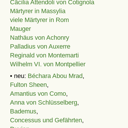
Cäcilia Attendoli von Cotignola
Märtyrer in Massylia
viele Märtyrer in Rom
Mauger
Nathäus von Achonry
Palladius von Auxerre
Reginald von Montemarti
Wilhelm VI. von Montpellier
• neu:
Béchara Abou Mrad
,
Fulton Sheen
,
Amantius von Como
,
Anna von Schlüsselberg
,
Bademus
,
Concessus und Gefährten
,