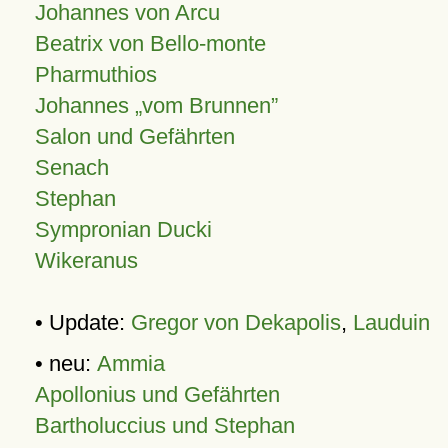
Johannes von Arcu
Beatrix von Bello-monte
Pharmuthios
Johannes
vom Brunnen
Salon und Gefährten
Senach
Stephan
Sympronian Ducki
Wikeranus
• Update:
Gregor von Dekapolis
,
Lauduin
• neu:
Ammia
Apollonius und Gefährten
Bartholuccius und Stephan