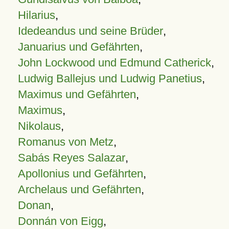
Hilarius
,
Idedeandus und seine Brüder
,
Januarius und Gefährten
,
John Lockwood und Edmund Catherick
,
Ludwig Ballejus und Ludwig Panetius
,
Maximus und Gefährten
,
Maximus
,
Nikolaus
,
Romanus von Metz
,
Sabás Reyes Salazar
,
Apollonius und Gefährten
,
Archelaus und Gefährten
,
Donan
,
Donnán von Eigg
,