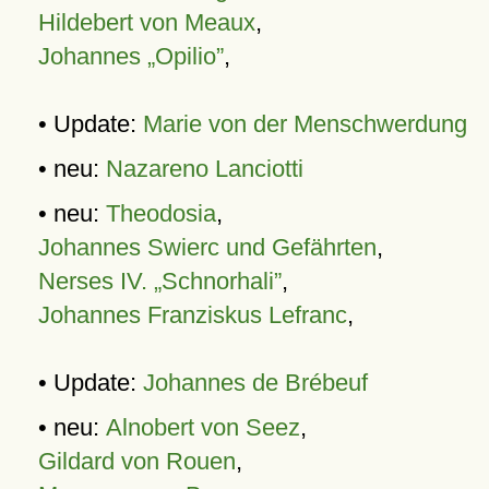
Hildebert von Meaux
,
Johannes „Opilio”
,
• Update:
Marie von der Menschwerdung
• neu:
Nazareno Lanciotti
• neu:
Theodosia
,
Johannes Swierc und Gefährten
,
Nerses IV. „Schnorhali”
,
Johannes Franziskus Lefranc
,
• Update:
Johannes de Brébeuf
• neu:
Alnobert von Seez
,
Gildard von Rouen
,