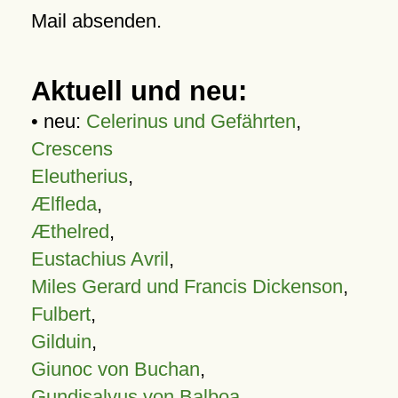
Mail absenden.
Aktuell und neu:
• neu:
Celerinus und Gefährten
,
Crescens
Eleutherius
,
Ælfleda
,
Æthelred
,
Eustachius Avril
,
Miles Gerard und Francis Dickenson
,
Fulbert
,
Gilduin
,
Giunoc von Buchan
,
Gundisalvus von Balboa
,