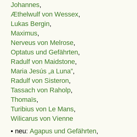
Johannes
,
Æthelwulf von Wessex
,
Lukas Bergin
,
Maximus
,
Nerveus von Melrose
,
Optatus und Gefährten
,
Radulf von Maidstone
,
Maria Jesús „a Luna”
,
Radulf von Sisteron
,
Tassach von Raholp
,
Thomaïs
,
Turibius von Le Mans
,
Wilicarus von Vienne
• neu:
Agapus und Gefährten
,