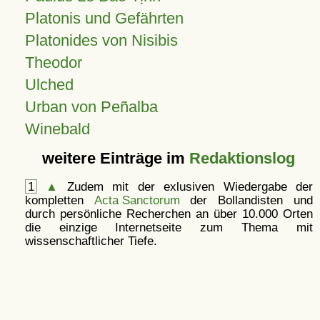
Platonis und Gefährten
Platonides von Nisibis
Theodor
Ulched
Urban von Peñalba
Winebald
weitere Einträge im
Redaktionslog
1
▲
Zudem mit der exlusiven Wiedergabe der
kompletten
Acta Sanctorum
der Bollandisten und
durch persönliche Recherchen an über 10.000 Orten
die einzige Internetseite zum Thema mit
wissenschaftlicher Tiefe.