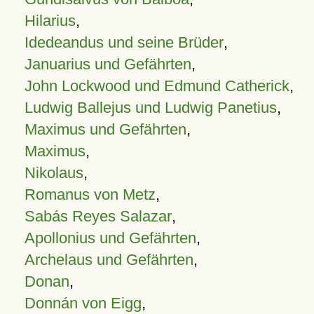
Hilarius
,
Idedeandus und seine Brüder
,
Januarius und Gefährten
,
John Lockwood und Edmund Catherick
,
Ludwig Ballejus und Ludwig Panetius
,
Maximus und Gefährten
,
Maximus
,
Nikolaus
,
Romanus von Metz
,
Sabás Reyes Salazar
,
Apollonius und Gefährten
,
Archelaus und Gefährten
,
Donan
,
Donnán von Eigg
,