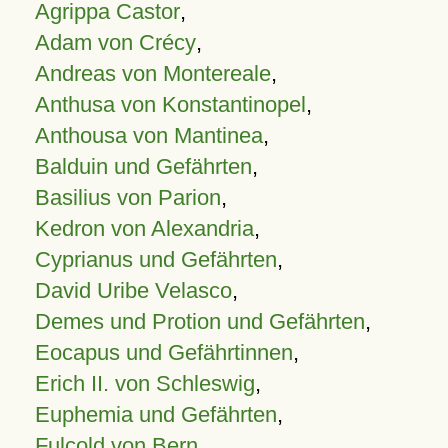
Agrippa Castor
,
Adam von Crécy
,
Andreas von Montereale
,
Anthusa von Konstantinopel
,
Anthousa von Mantinea
,
Balduin und Gefährten
,
Basilius von Parion
,
Kedron von Alexandria
,
Cyprianus und Gefährten
,
David Uribe Velasco
,
Demes und Protion und Gefährten
,
Eocapus und Gefährtinnen
,
Erich II. von Schleswig
,
Euphemia und Gefährten
,
Fulcold von Bern
,