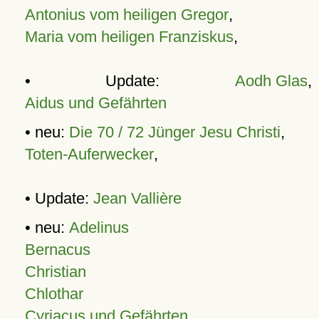
Antonius vom heiligen Gregor
,
Maria vom heiligen Franziskus
,
• Update:
Aodh Glas
,
Aidus und Gefährten
• neu:
Die 70 / 72 Jünger Jesu Christi
,
Toten-Auferwecker
,
• Update:
Jean Vallière
• neu:
Adelinus
Bernacus
Christian
Chlothar
Cyriacus und Gefährten