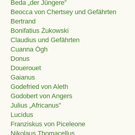
Beda „der Jüngere”
Beocca von Chertsey und Gefährten
Bertrand
Bonifatius Żukowski
Claudius und Gefährten
Cuanna Ógh
Donus
Douerouet
Gaianus
Godefried von Aleth
Godobert von Angers
Julius
Africanus
Lucidus
Franziskus von Piceleone
Nikolaus Thomacellus