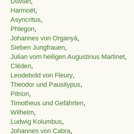
Duvian
,
Harmoët
,
Asyncritus
,
Phlegon
,
Johannes von Organyà
,
Sieben Jungfrauen
,
Julian vom heiligen Augustinus Martinet
,
Cléden
,
Leodebold von Fleury
,
Theodor und Pausilypus
,
Pitrion
,
Timotheus und Gefährten
,
Wilhelm
,
Ludwig Kolumbus
,
Johannes von Cabra
,