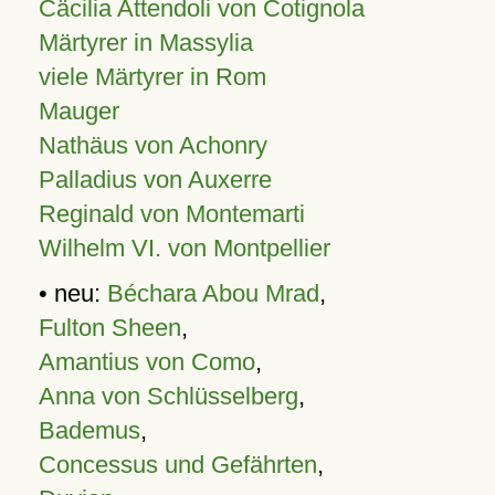
Cäcilia Attendoli von Cotignola
Märtyrer in Massylia
viele Märtyrer in Rom
Mauger
Nathäus von Achonry
Palladius von Auxerre
Reginald von Montemarti
Wilhelm VI. von Montpellier
• neu:
Béchara Abou Mrad
,
Fulton Sheen
,
Amantius von Como
,
Anna von Schlüsselberg
,
Bademus
,
Concessus und Gefährten
,