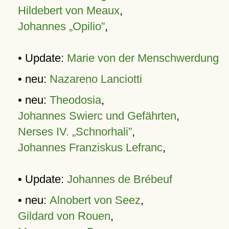
Hildebert von Meaux
,
Johannes „Opilio”
,
• Update:
Marie von der Menschwerdung
• neu:
Nazareno Lanciotti
• neu:
Theodosia
,
Johannes Swierc und Gefährten
,
Nerses IV. „Schnorhali”
,
Johannes Franziskus Lefranc
,
• Update:
Johannes de Brébeuf
• neu:
Alnobert von Seez
,
Gildard von Rouen
,