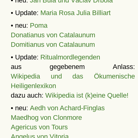
• neu:
Jan Bula und Václav Drbola
• Update:
Maria Rosa Julia Billiart
• neu:
Poma
Donatianus von Catalaunum
Domitianus von Catalaunum
• Update:
Ritualmordlegenden
aus gegebenem Anlass:
Wikipedia und das Ökumenische
Heiligenlexikon
dazu auch:
Wikipedia ist (k)eine Quelle!
• neu:
Aedh von Achard-Finglas
Maedhog von Clonmore
Agericus von Tours
Angelus von Vitoria