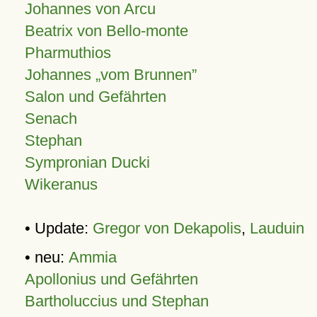
Johannes von Arcu
Beatrix von Bello-monte
Pharmuthios
Johannes
vom Brunnen
Salon und Gefährten
Senach
Stephan
Sympronian Ducki
Wikeranus
• Update:
Gregor von Dekapolis
,
Lauduin
• neu:
Ammia
Apollonius und Gefährten
Bartholuccius und Stephan