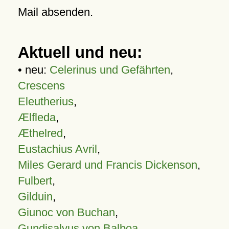
Mail absenden.
Aktuell und neu:
• neu:
Celerinus und Gefährten
,
Crescens
Eleutherius
,
Ælfleda
,
Æthelred
,
Eustachius Avril
,
Miles Gerard und Francis Dickenson
,
Fulbert
,
Gilduin
,
Giunoc von Buchan
,
Gundisalvus von Balboa
,