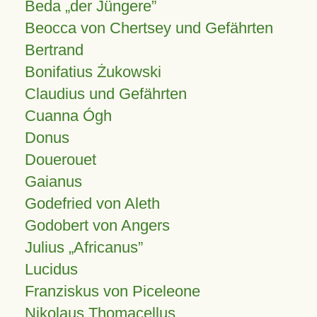
Beda „der Jüngere”
Beocca von Chertsey und Gefährten
Bertrand
Bonifatius Żukowski
Claudius und Gefährten
Cuanna Ógh
Donus
Douerouet
Gaianus
Godefried von Aleth
Godobert von Angers
Julius
Africanus
Lucidus
Franziskus von Piceleone
Nikolaus Thomacellus