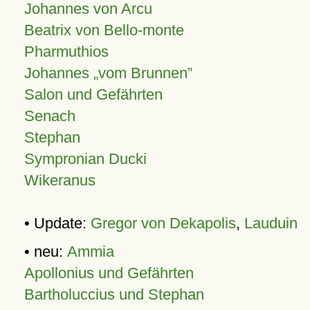
Johannes von Arcu
Beatrix von Bello-monte
Pharmuthios
Johannes
vom Brunnen
Salon und Gefährten
Senach
Stephan
Sympronian Ducki
Wikeranus
• Update:
Gregor von Dekapolis
,
Lauduin
• neu:
Ammia
Apollonius und Gefährten
Bartholuccius und Stephan