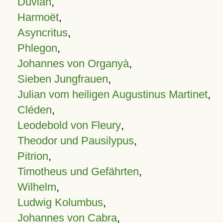
Duvian
,
Harmoët
,
Asyncritus
,
Phlegon
,
Johannes von Organyà
,
Sieben Jungfrauen
,
Julian vom heiligen Augustinus Martinet
,
Cléden
,
Leodebold von Fleury
,
Theodor und Pausilypus
,
Pitrion
,
Timotheus und Gefährten
,
Wilhelm
,
Ludwig Kolumbus
,
Johannes von Cabra
,