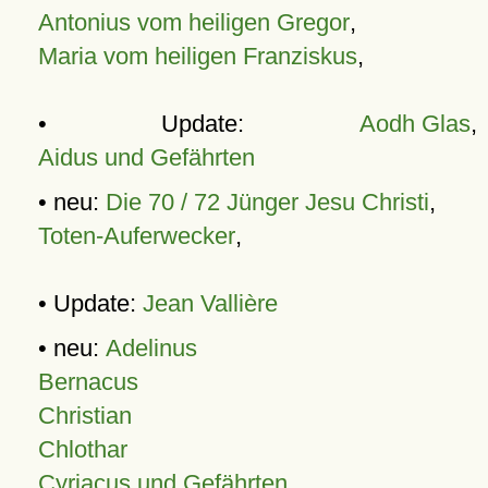
Antonius vom heiligen Gregor
,
Maria vom heiligen Franziskus
,
• Update:
Aodh Glas
,
Aidus und Gefährten
• neu:
Die 70 / 72 Jünger Jesu Christi
,
Toten-Auferwecker
,
• Update:
Jean Vallière
• neu:
Adelinus
Bernacus
Christian
Chlothar
Cyriacus und Gefährten