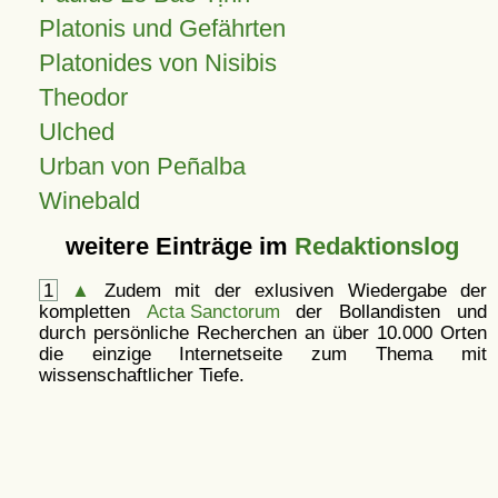
Platonis und Gefährten
Platonides von Nisibis
Theodor
Ulched
Urban von Peñalba
Winebald
weitere Einträge im
Redaktionslog
1
▲
Zudem mit der exlusiven Wiedergabe der
kompletten
Acta Sanctorum
der Bollandisten und
durch persönliche Recherchen an über 10.000 Orten
die einzige Internetseite zum Thema mit
wissenschaftlicher Tiefe.