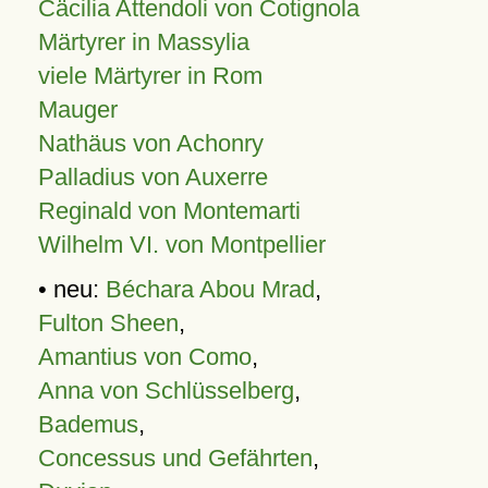
Cäcilia Attendoli von Cotignola
Märtyrer in Massylia
viele Märtyrer in Rom
Mauger
Nathäus von Achonry
Palladius von Auxerre
Reginald von Montemarti
Wilhelm VI. von Montpellier
• neu:
Béchara Abou Mrad
,
Fulton Sheen
,
Amantius von Como
,
Anna von Schlüsselberg
,
Bademus
,
Concessus und Gefährten
,