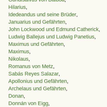
Hilarius
,
Idedeandus und seine Brüder
,
Januarius und Gefährten
,
John Lockwood und Edmund Catherick
,
Ludwig Ballejus und Ludwig Panetius
,
Maximus und Gefährten
,
Maximus
,
Nikolaus
,
Romanus von Metz
,
Sabás Reyes Salazar
,
Apollonius und Gefährten
,
Archelaus und Gefährten
,
Donan
,
Donnán von Eigg
,