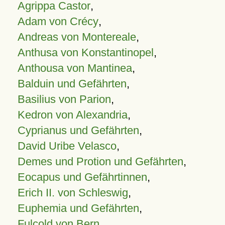
Agrippa Castor
,
Adam von Crécy
,
Andreas von Montereale
,
Anthusa von Konstantinopel
,
Anthousa von Mantinea
,
Balduin und Gefährten
,
Basilius von Parion
,
Kedron von Alexandria
,
Cyprianus und Gefährten
,
David Uribe Velasco
,
Demes und Protion und Gefährten
,
Eocapus und Gefährtinnen
,
Erich II. von Schleswig
,
Euphemia und Gefährten
,
Fulcold von Bern
,