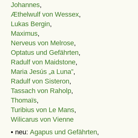
Johannes
,
Æthelwulf von Wessex
,
Lukas Bergin
,
Maximus
,
Nerveus von Melrose
,
Optatus und Gefährten
,
Radulf von Maidstone
,
Maria Jesús „a Luna”
,
Radulf von Sisteron
,
Tassach von Raholp
,
Thomaïs
,
Turibius von Le Mans
,
Wilicarus von Vienne
• neu:
Agapus und Gefährten
,