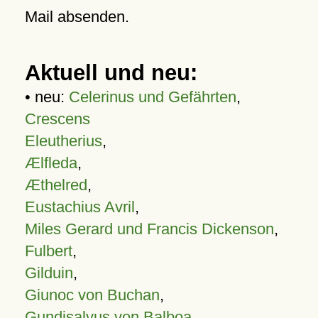
Mail absenden.
Aktuell und neu:
• neu:
Celerinus und Gefährten
,
Crescens
Eleutherius
,
Ælfleda
,
Æthelred
,
Eustachius Avril
,
Miles Gerard und Francis Dickenson
,
Fulbert
,
Gilduin
,
Giunoc von Buchan
,
Gundisalvus von Balboa
,