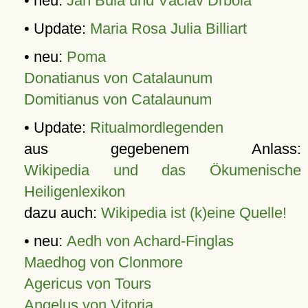
• neu:
Jan Bula und Václav Drbola
• Update:
Maria Rosa Julia Billiart
• neu:
Poma
Donatianus von Catalaunum
Domitianus von Catalaunum
• Update:
Ritualmordlegenden
aus gegebenem Anlass:
Wikipedia und das Ökumenische
Heiligenlexikon
dazu auch:
Wikipedia ist (k)eine Quelle!
• neu:
Aedh von Achard-Finglas
Maedhog von Clonmore
Agericus von Tours
Angelus von Vitoria