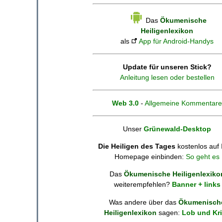
Das
Ökumenische
Heiligenlexikon
als
App für Android-Handys
Update für unseren Stick?
Anleitung lesen oder bestellen
Web 3.0
-
Allgemeine Kommentare
Unser
Grünewald-Desktop
Die Heiligen des Tages
kostenlos auf 
Homepage einbinden:
So geht es
Das
Ökumenische Heiligenlexiko
weiterempfehlen?
Banner + links
Was andere über das
Ökumenisch
Heiligenlexikon
sagen:
Lob und Kri