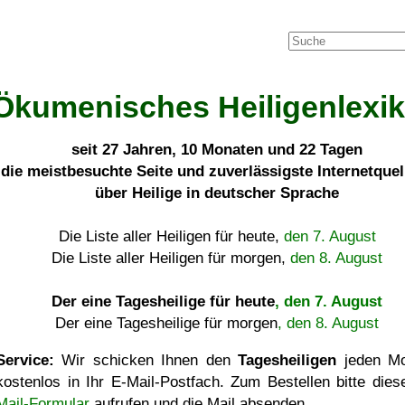
Ökumenisches Heiligenlexi
seit
27 Jahren, 10 Monaten und 22 Tagen
die meistbesuchte Seite und zuverlässigste Internetque
über Heilige in deutscher Sprache
Die Liste aller Heiligen für heute,
den 7. August
Die Liste aller Heiligen für morgen,
den 8. August
Der eine Tagesheilige für heute
, den 7. August
Der eine Tagesheilige für morgen
, den 8. August
Service:
Wir schicken Ihnen den
Tagesheiligen
jeden Mo
kostenlos in Ihr E-Mail-Postfach. Zum Bestellen bitte die
Mail-Formular
aufrufen und die Mail absenden.