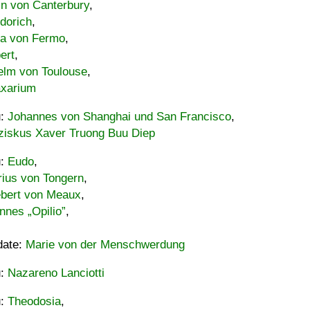
in von Canterbury
,
dorich
,
ia von Fermo
,
ert
,
elm von Toulouse
,
xarium
u:
Johannes von Shanghai und San Francisco
,
ziskus Xaver Truong Buu Diep
u:
Eudo
,
rius von Tongern
,
ebert von Meaux
,
nnes „Opilio”
,
date:
Marie von der Menschwerdung
u:
Nazareno Lanciotti
u:
Theodosia
,