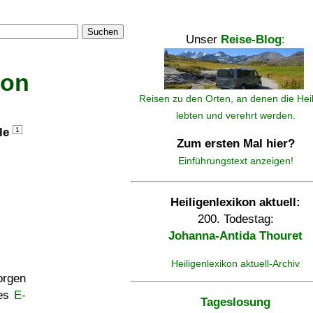
Suchen
Unser
Reise-Blog
:
kon
Reisen zu den Orten, an denen die Hei
lebten und verehrt werden.
lle
1
Zum ersten Mal hier?
Einführungstext anzeigen!
Heiligenlexikon aktuell:
200. Todestag:
Johanna-Antida Thouret
Heiligenlexikon aktuell-Archiv
rgen
ses
E-
Tageslosung