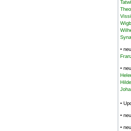
Tatw
Theo
Viss
Wigb
Wilh
Syna
• ne
Fran
• ne
Hele
Hild
Joha
• Up
• ne
• ne