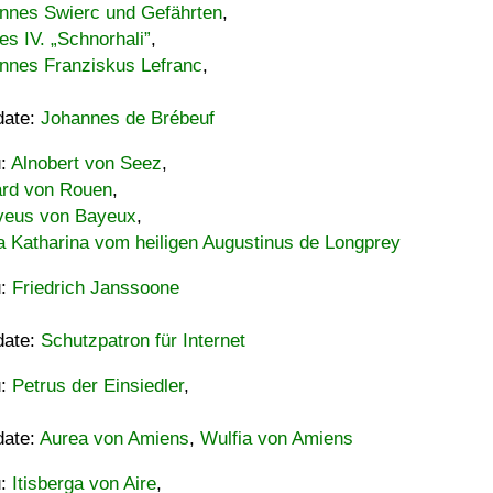
nnes Swierc und Gefährten
,
es IV. „Schnorhali”
,
nnes Franziskus Lefranc
,
date:
Johannes de Brébeuf
u:
Alnobert von Seez
,
ard von Rouen
,
eus von Bayeux
,
a Katharina vom heiligen Augustinus de Longprey
u:
Friedrich Janssoone
date:
Schutzpatron für Internet
u:
Petrus der Einsiedler
,
date:
Aurea von Amiens
,
Wulfia von Amiens
u:
Itisberga von Aire
,