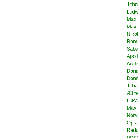
John
Ludw
Maxi
Max
Niko
Roma
Sabá
Apol
Arch
Don
Donn
Joha
Æthe
Luka
Max
Nerv
Opta
Radu
Mari