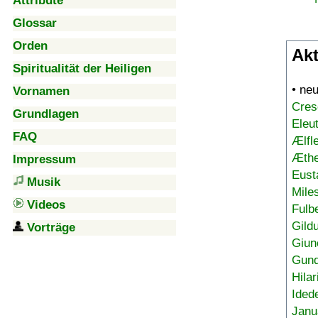
Attribute
Glossar
Orden
Akt
Spiritualität der Heiligen
• ne
Vornamen
Cres
Grundlagen
Eleu
FAQ
Ælfl
Æthe
Impressum
Eust
Musik
Mile
Videos
Fulb
Gild
Vorträge
Giun
Gund
Hilar
Ided
Janu