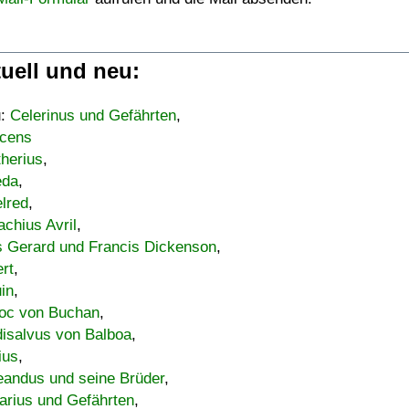
uell und neu:
u:
Celerinus und Gefährten
,
cens
therius
,
eda
,
lred
,
achius Avril
,
s Gerard und Francis Dickenson
,
ert
,
uin
,
oc von Buchan
,
isalvus von Balboa
,
ius
,
eandus und seine Brüder
,
arius und Gefährten
,