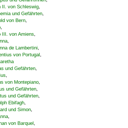
h II. von Schleswig
,
emia und Gefährten
,
old von Bern
,
o
,
 III. von Amiens
,
nna
,
nna de Lambertini
,
entius von Portugal
,
aretha
s und Gefährten
,
ius
,
us von Montepiano
,
us und Gefährten
,
tus und Gefährten
,
lph Ebifagh
,
ard und Simon
,
anna
,
han von Barquel
,