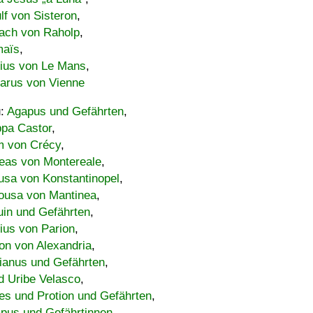
lf von Sisteron
,
ach von Raholp
,
maïs
,
bius von Le Mans
,
carus von Vienne
u:
Agapus und Gefährten
,
ppa Castor
,
 von Crécy
,
eas von Montereale
,
usa von Konstantinopel
,
ousa von Mantinea
,
uin und Gefährten
,
lius von Parion
,
on von Alexandria
,
ianus und Gefährten
,
d Uribe Velasco
,
s und Protion und Gefährten
,
pus und Gefährtinnen
,