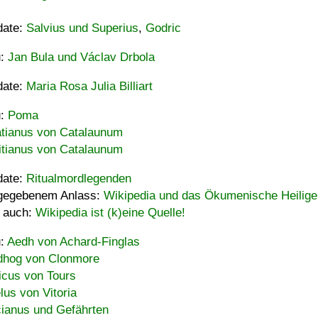
date:
Salvius und Superius
,
Godric
u:
Jan Bula und Václav Drbola
date:
Maria Rosa Julia Billiart
u:
Poma
tianus von Catalaunum
tianus von Catalaunum
date:
Ritualmordlegenden
gegebenem Anlass:
Wikipedia und das Ökumenische Heilige
 auch:
Wikipedia ist (k)eine Quelle!
u:
Aedh von Achard-Finglas
hog von Clonmore
icus von Tours
lus von Vitoria
ianus und Gefährten