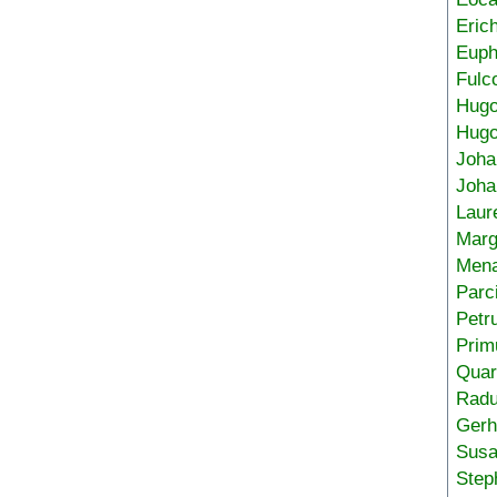
Eric
Euph
Fulc
Hug
Hugo
Joha
Joha
Laur
Marg
Mena
Parc
Petr
Prim
Quar
Radu
Gerh
Sus
Step