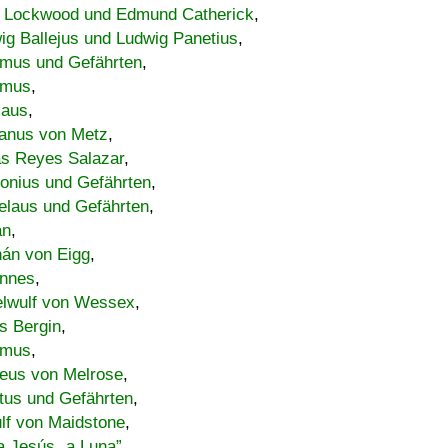
 Lockwood und Edmund Catherick
,
ig Ballejus und Ludwig Panetius
,
mus und Gefährten
,
imus
,
laus
,
nus von Metz
,
s Reyes Salazar
,
lonius und Gefährten
,
elaus und Gefährten
,
an
,
án von Eigg
,
nnes
,
lwulf von Wessex
,
s Bergin
,
imus
,
eus von Melrose
,
tus und Gefährten
,
lf von Maidstone
,
a Jesús „a Luna”
,