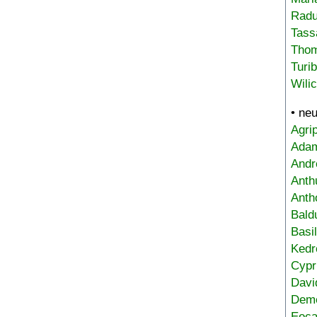
Radu
Tass
Tho
Turi
Wili
• ne
Agri
Adam
Andr
Anth
Anth
Bald
Basi
Kedr
Cypr
Davi
Deme
Eoca