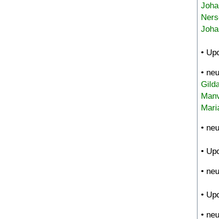
Joha
Ners
Joha
• Up
• ne
Gild
Manv
Mari
• ne
• Up
• ne
• Up
• ne