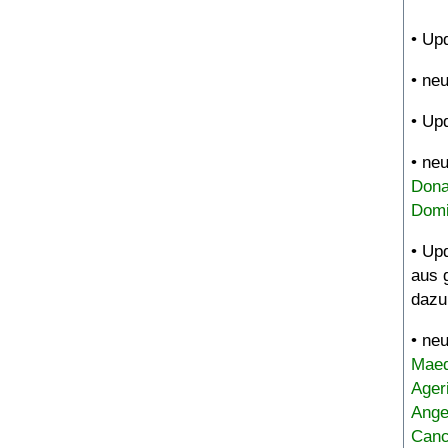
• Up
• ne
• Up
• ne
Dona
Domi
• Up
aus 
dazu
• ne
Maed
Ager
Ange
Canc