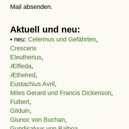
Mail absenden.
Aktuell und neu:
• neu:
Celerinus und Gefährten
,
Crescens
Eleutherius
,
Ælfleda
,
Æthelred
,
Eustachius Avril
,
Miles Gerard und Francis Dickenson
,
Fulbert
,
Gilduin
,
Giunoc von Buchan
,
Gundisalvus von Balboa
,