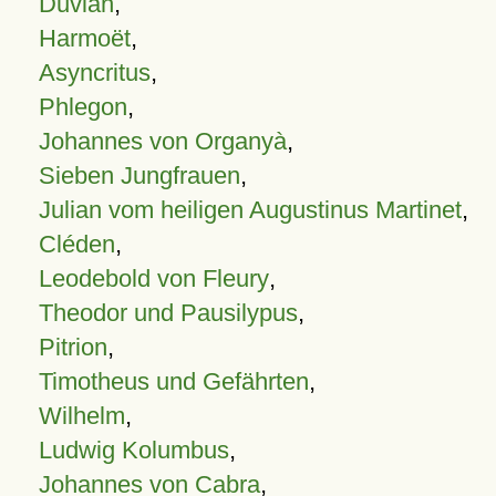
Duvian
,
Harmoët
,
Asyncritus
,
Phlegon
,
Johannes von Organyà
,
Sieben Jungfrauen
,
Julian vom heiligen Augustinus Martinet
,
Cléden
,
Leodebold von Fleury
,
Theodor und Pausilypus
,
Pitrion
,
Timotheus und Gefährten
,
Wilhelm
,
Ludwig Kolumbus
,
Johannes von Cabra
,