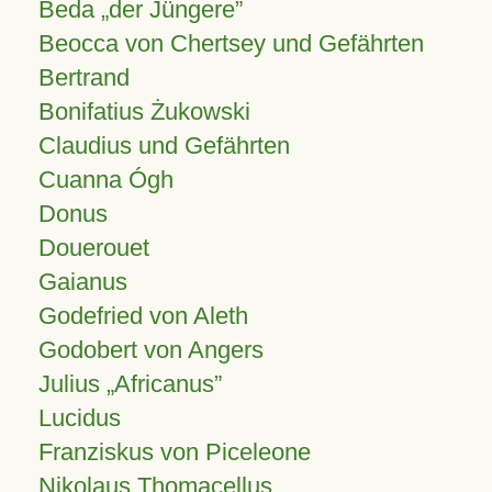
Beda „der Jüngere”
Beocca von Chertsey und Gefährten
Bertrand
Bonifatius Żukowski
Claudius und Gefährten
Cuanna Ógh
Donus
Douerouet
Gaianus
Godefried von Aleth
Godobert von Angers
Julius
Africanus
Lucidus
Franziskus von Piceleone
Nikolaus Thomacellus