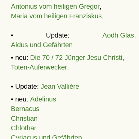
Antonius vom heiligen Gregor
,
Maria vom heiligen Franziskus
,
• Update:
Aodh Glas
,
Aidus und Gefährten
• neu:
Die 70 / 72 Jünger Jesu Christi
,
Toten-Auferwecker
,
• Update:
Jean Vallière
• neu:
Adelinus
Bernacus
Christian
Chlothar
Cyriacus und Gefährten