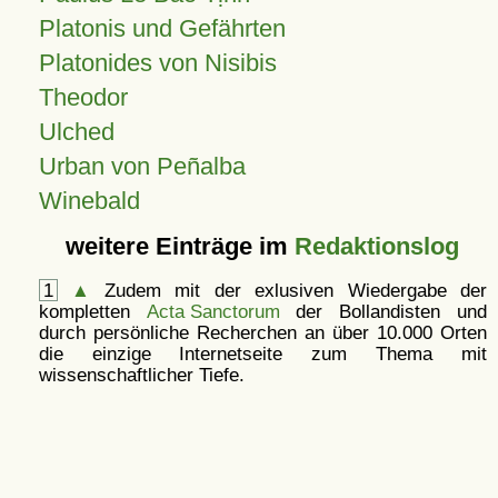
Platonis und Gefährten
Platonides von Nisibis
Theodor
Ulched
Urban von Peñalba
Winebald
weitere Einträge im
Redaktionslog
1
▲
Zudem mit der exlusiven Wiedergabe der
kompletten
Acta Sanctorum
der Bollandisten und
durch persönliche Recherchen an über 10.000 Orten
die einzige Internetseite zum Thema mit
wissenschaftlicher Tiefe.