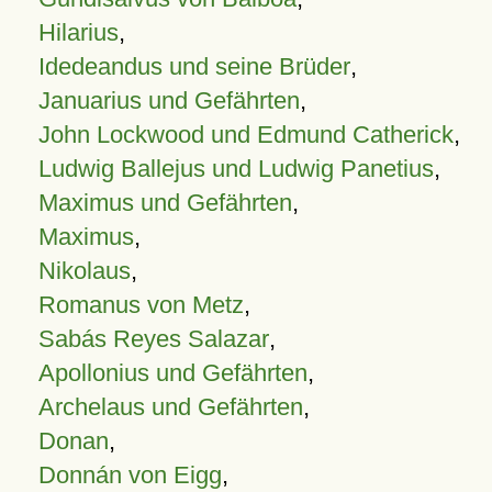
Hilarius
,
Idedeandus und seine Brüder
,
Januarius und Gefährten
,
John Lockwood und Edmund Catherick
,
Ludwig Ballejus und Ludwig Panetius
,
Maximus und Gefährten
,
Maximus
,
Nikolaus
,
Romanus von Metz
,
Sabás Reyes Salazar
,
Apollonius und Gefährten
,
Archelaus und Gefährten
,
Donan
,
Donnán von Eigg
,