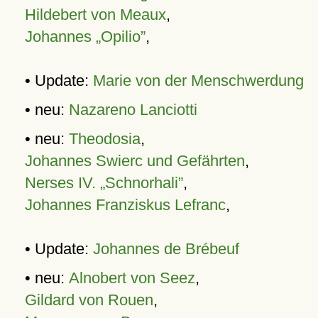
Hildebert von Meaux
,
Johannes „Opilio”
,
• Update:
Marie von der Menschwerdung
• neu:
Nazareno Lanciotti
• neu:
Theodosia
,
Johannes Swierc und Gefährten
,
Nerses IV. „Schnorhali”
,
Johannes Franziskus Lefranc
,
• Update:
Johannes de Brébeuf
• neu:
Alnobert von Seez
,
Gildard von Rouen
,