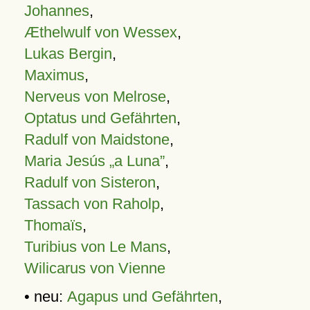
Johannes
,
Æthelwulf von Wessex
,
Lukas Bergin
,
Maximus
,
Nerveus von Melrose
,
Optatus und Gefährten
,
Radulf von Maidstone
,
Maria Jesús „a Luna”
,
Radulf von Sisteron
,
Tassach von Raholp
,
Thomaïs
,
Turibius von Le Mans
,
Wilicarus von Vienne
• neu:
Agapus und Gefährten
,