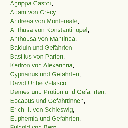
Agrippa Castor
,
Adam von Crécy
,
Andreas von Montereale
,
Anthusa von Konstantinopel
,
Anthousa von Mantinea
,
Balduin und Gefährten
,
Basilius von Parion
,
Kedron von Alexandria
,
Cyprianus und Gefährten
,
David Uribe Velasco
,
Demes und Protion und Gefährten
,
Eocapus und Gefährtinnen
,
Erich II. von Schleswig
,
Euphemia und Gefährten
,
Fulcold von Bern
,