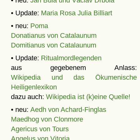
• neu:
Jan Bula und Václav Drbola
• Update:
Maria Rosa Julia Billiart
• neu:
Poma
Donatianus von Catalaunum
Domitianus von Catalaunum
• Update:
Ritualmordlegenden
aus gegebenem Anlass:
Wikipedia und das Ökumenische
Heiligenlexikon
dazu auch:
Wikipedia ist (k)eine Quelle!
• neu:
Aedh von Achard-Finglas
Maedhog von Clonmore
Agericus von Tours
Angelus von Vitoria