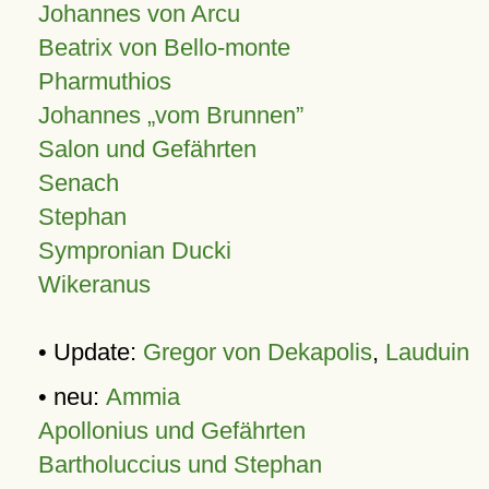
Johannes von Arcu
Beatrix von Bello-monte
Pharmuthios
Johannes
vom Brunnen
Salon und Gefährten
Senach
Stephan
Sympronian Ducki
Wikeranus
• Update:
Gregor von Dekapolis
,
Lauduin
• neu:
Ammia
Apollonius und Gefährten
Bartholuccius und Stephan