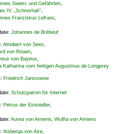
nnes Swierc und Gefährten
,
es IV. „Schnorhali”
,
nnes Franziskus Lefranc
,
date:
Johannes de Brébeuf
u:
Alnobert von Seez
,
ard von Rouen
,
eus von Bayeux
,
a Katharina vom heiligen Augustinus de Longprey
u:
Friedrich Janssoone
date:
Schutzpatron für Internet
u:
Petrus der Einsiedler
,
date:
Aurea von Amiens
,
Wulfia von Amiens
u:
Itisberga von Aire
,