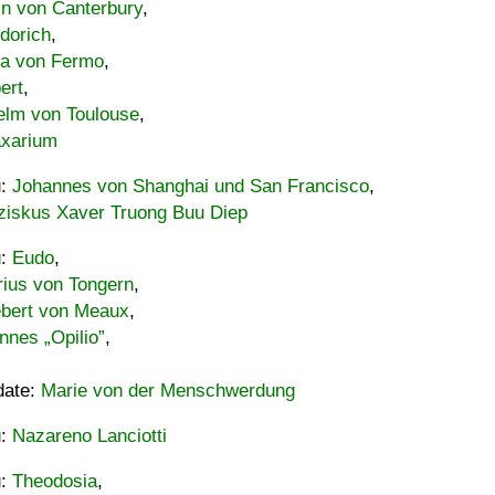
in von Canterbury
,
dorich
,
ia von Fermo
,
ert
,
elm von Toulouse
,
xarium
u:
Johannes von Shanghai und San Francisco
,
ziskus Xaver Truong Buu Diep
u:
Eudo
,
rius von Tongern
,
ebert von Meaux
,
nnes „Opilio”
,
date:
Marie von der Menschwerdung
u:
Nazareno Lanciotti
u:
Theodosia
,