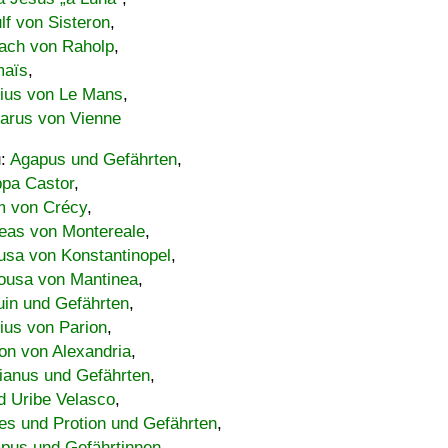
lf von Sisteron
,
ach von Raholp
,
maïs
,
bius von Le Mans
,
carus von Vienne
u:
Agapus und Gefährten
,
ppa Castor
,
 von Crécy
,
eas von Montereale
,
usa von Konstantinopel
,
ousa von Mantinea
,
uin und Gefährten
,
lius von Parion
,
on von Alexandria
,
ianus und Gefährten
,
d Uribe Velasco
,
s und Protion und Gefährten
,
pus und Gefährtinnen
,