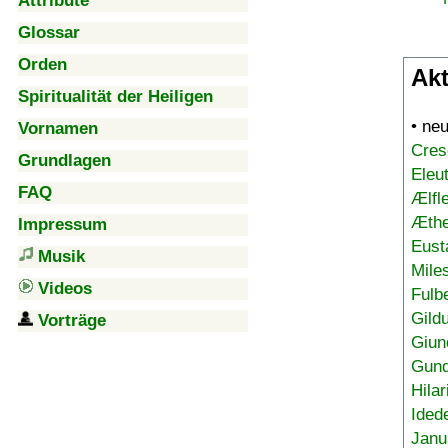
Attribute
Glossar
Orden
Akt
Spiritualität der Heiligen
• ne
Vornamen
Cres
Grundlagen
Eleu
FAQ
Ælfl
Æthe
Impressum
Eust
Musik
Mile
Videos
Fulb
Gild
Vorträge
Giun
Gund
Hilar
Ided
Janu