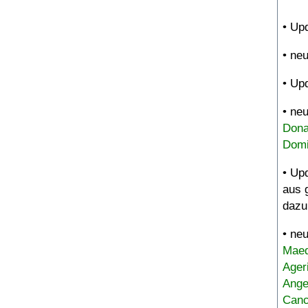
• Up
• ne
• Up
• ne
Dona
Domi
• Up
aus 
dazu
• ne
Maed
Ager
Ange
Canc