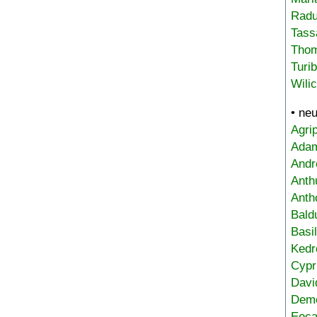
Radu
Tass
Tho
Turi
Wili
• ne
Agri
Adam
Andr
Anth
Anth
Bald
Basi
Kedr
Cypr
Davi
Deme
Eoca