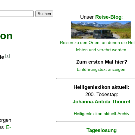
Suchen
Unser
Reise-Blog
:
kon
Reisen zu den Orten, an denen die Hei
lebten und verehrt werden.
lle
1
Zum ersten Mal hier?
Einführungstext anzeigen!
Heiligenlexikon aktuell:
200. Todestag:
Johanna-Antida Thouret
Heiligenlexikon aktuell-Archiv
rgen
ses
E-
Tageslosung