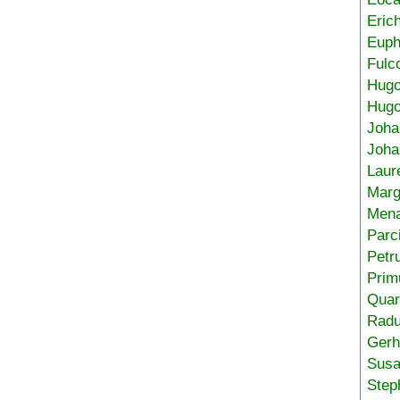
Eric
Euph
Fulc
Hug
Hugo
Joha
Joha
Laur
Marg
Mena
Parc
Petr
Prim
Quar
Radu
Gerh
Sus
Step