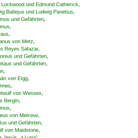
 Lockwood und Edmund Catherick
,
ig Ballejus und Ludwig Panetius
,
mus und Gefährten
,
imus
,
laus
,
nus von Metz
,
s Reyes Salazar
,
lonius und Gefährten
,
elaus und Gefährten
,
an
,
án von Eigg
,
nnes
,
lwulf von Wessex
,
s Bergin
,
imus
,
eus von Melrose
,
tus und Gefährten
,
lf von Maidstone
,
a Jesús „a Luna”
,