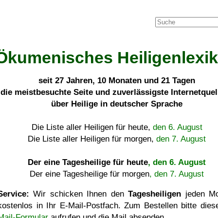
Ökumenisches Heiligenlexi
seit
27 Jahren, 10 Monaten und 21 Tagen
die meistbesuchte Seite und zuverlässigste Internetque
über Heilige in deutscher Sprache
Die Liste aller Heiligen für heute,
den 6. August
Die Liste aller Heiligen für morgen,
den 7. August
Der eine Tagesheilige für heute
, den 6. August
Der eine Tagesheilige für morgen
, den 7. August
Service:
Wir schicken Ihnen den
Tagesheiligen
jeden Mo
kostenlos in Ihr E-Mail-Postfach. Zum Bestellen bitte die
Mail-Formular
aufrufen und die Mail absenden.