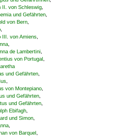
h II. von Schleswig
,
emia und Gefährten
,
old von Bern
,
o
,
 III. von Amiens
,
nna
,
nna de Lambertini
,
entius von Portugal
,
aretha
s und Gefährten
,
ius
,
us von Montepiano
,
us und Gefährten
,
tus und Gefährten
,
lph Ebifagh
,
ard und Simon
,
anna
,
han von Barquel
,