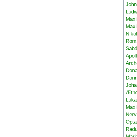
John
Ludw
Maxi
Max
Niko
Roma
Sabá
Apol
Arch
Don
Donn
Joha
Æthe
Luka
Max
Nerv
Opta
Radu
Mari