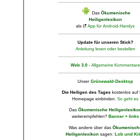
Das
Ökumenische
Heiligenlexikon
als
App für Android-Handys
Update für unseren Stick?
Anleitung lesen oder bestellen
Web 3.0
-
Allgemeine Kommentare
Unser
Grünewald-Desktop
Die Heiligen des Tages
kostenlos auf 
Homepage einbinden:
So geht es
Das
Ökumenische Heiligenlexiko
weiterempfehlen?
Banner + links
Was andere über das
Ökumenisch
Heiligenlexikon
sagen:
Lob und Kri