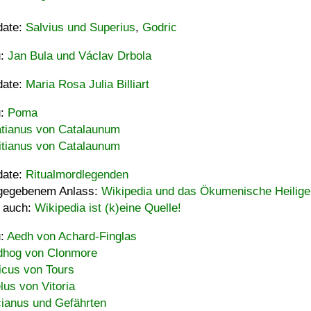
date:
Salvius und Superius
,
Godric
u:
Jan Bula und Václav Drbola
date:
Maria Rosa Julia Billiart
u:
Poma
tianus von Catalaunum
tianus von Catalaunum
date:
Ritualmordlegenden
gegebenem Anlass:
Wikipedia und das Ökumenische Heilige
 auch:
Wikipedia ist (k)eine Quelle!
u:
Aedh von Achard-Finglas
hog von Clonmore
icus von Tours
lus von Vitoria
ianus und Gefährten