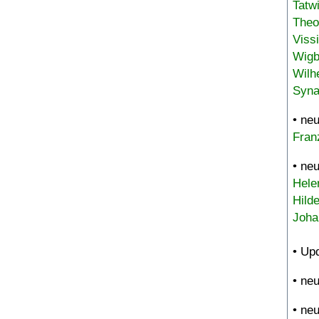
Tatw
Theo
Viss
Wigb
Wilh
Syna
• ne
Fran
• ne
Hele
Hild
Joha
• Up
• ne
• ne