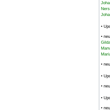
Joha
Ners
Joha
• Up
• ne
Gild
Manv
Mari
• ne
• Up
• ne
• Up
• ne