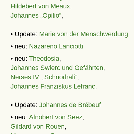
Hildebert von Meaux
,
Johannes „Opilio”
,
• Update:
Marie von der Menschwerdung
• neu:
Nazareno Lanciotti
• neu:
Theodosia
,
Johannes Swierc und Gefährten
,
Nerses IV. „Schnorhali”
,
Johannes Franziskus Lefranc
,
• Update:
Johannes de Brébeuf
• neu:
Alnobert von Seez
,
Gildard von Rouen
,