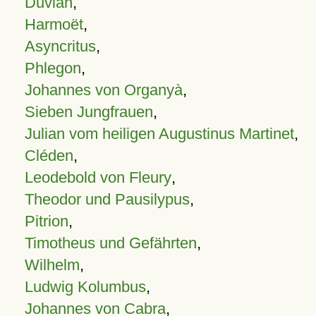
Duvian
,
Harmoët
,
Asyncritus
,
Phlegon
,
Johannes von Organyà
,
Sieben Jungfrauen
,
Julian vom heiligen Augustinus Martinet
,
Cléden
,
Leodebold von Fleury
,
Theodor und Pausilypus
,
Pitrion
,
Timotheus und Gefährten
,
Wilhelm
,
Ludwig Kolumbus
,
Johannes von Cabra
,