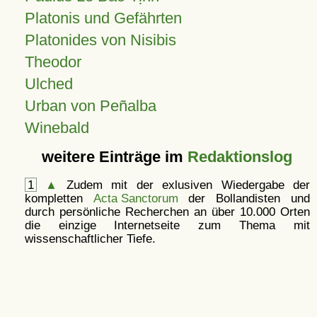
Platonis und Gefährten
Platonides von Nisibis
Theodor
Ulched
Urban von Peñalba
Winebald
weitere Einträge im
Redaktionslog
1
▲
Zudem mit der exlusiven Wiedergabe der
kompletten
Acta Sanctorum
der Bollandisten und
durch persönliche Recherchen an über 10.000 Orten
die einzige Internetseite zum Thema mit
wissenschaftlicher Tiefe.