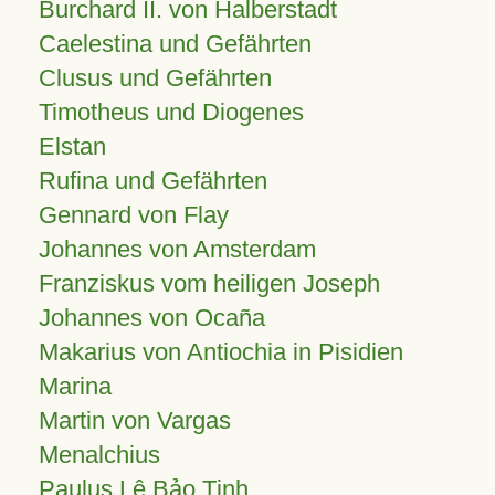
Burchard II. von Halberstadt
Caelestina und Gefährten
Clusus und Gefährten
Timotheus und Diogenes
Elstan
Rufina und Gefährten
Gennard von Flay
Johannes von Amsterdam
Franziskus vom heiligen Joseph
Johannes von Ocaña
Makarius von Antiochia in Pisidien
Marina
Martin von Vargas
Menalchius
Paulus Lê Bảo Tịnh