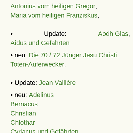
Antonius vom heiligen Gregor
,
Maria vom heiligen Franziskus
,
• Update:
Aodh Glas
,
Aidus und Gefährten
• neu:
Die 70 / 72 Jünger Jesu Christi
,
Toten-Auferwecker
,
• Update:
Jean Vallière
• neu:
Adelinus
Bernacus
Christian
Chlothar
Cyriacus und Gefährten