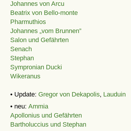
Johannes von Arcu
Beatrix von Bello-monte
Pharmuthios
Johannes
vom Brunnen
Salon und Gefährten
Senach
Stephan
Sympronian Ducki
Wikeranus
• Update:
Gregor von Dekapolis
,
Lauduin
• neu:
Ammia
Apollonius und Gefährten
Bartholuccius und Stephan