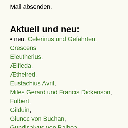
Mail absenden.
Aktuell und neu:
• neu:
Celerinus und Gefährten
,
Crescens
Eleutherius
,
Ælfleda
,
Æthelred
,
Eustachius Avril
,
Miles Gerard und Francis Dickenson
,
Fulbert
,
Gilduin
,
Giunoc von Buchan
,
Gundisalvus von Balboa
,