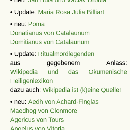
• neu:
Jan Bula und Václav Drbola
• Update:
Maria Rosa Julia Billiart
• neu:
Poma
Donatianus von Catalaunum
Domitianus von Catalaunum
• Update:
Ritualmordlegenden
aus gegebenem Anlass:
Wikipedia und das Ökumenische
Heiligenlexikon
dazu auch:
Wikipedia ist (k)eine Quelle!
• neu:
Aedh von Achard-Finglas
Maedhog von Clonmore
Agericus von Tours
Angelus von Vitoria