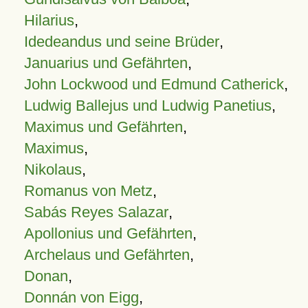
Hilarius
,
Idedeandus und seine Brüder
,
Januarius und Gefährten
,
John Lockwood und Edmund Catherick
,
Ludwig Ballejus und Ludwig Panetius
,
Maximus und Gefährten
,
Maximus
,
Nikolaus
,
Romanus von Metz
,
Sabás Reyes Salazar
,
Apollonius und Gefährten
,
Archelaus und Gefährten
,
Donan
,
Donnán von Eigg
,