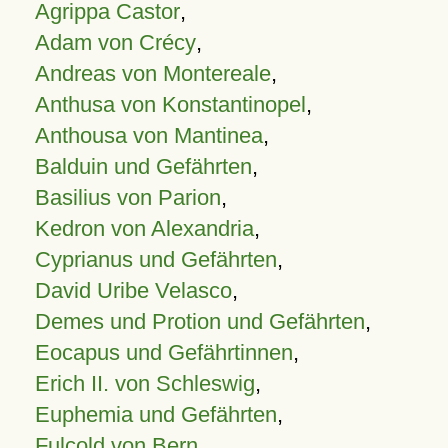
Agrippa Castor
,
Adam von Crécy
,
Andreas von Montereale
,
Anthusa von Konstantinopel
,
Anthousa von Mantinea
,
Balduin und Gefährten
,
Basilius von Parion
,
Kedron von Alexandria
,
Cyprianus und Gefährten
,
David Uribe Velasco
,
Demes und Protion und Gefährten
,
Eocapus und Gefährtinnen
,
Erich II. von Schleswig
,
Euphemia und Gefährten
,
Fulcold von Bern
,