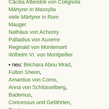
Cäcilia Attendoli von Cotignola
Märtyrer in Massylia
viele Märtyrer in Rom
Mauger
Nathäus von Achonry
Palladius von Auxerre
Reginald von Montemarti
Wilhelm VI. von Montpellier
• neu:
Béchara Abou Mrad
,
Fulton Sheen
,
Amantius von Como
,
Anna von Schlüsselberg
,
Bademus
,
Concessus und Gefährten
,