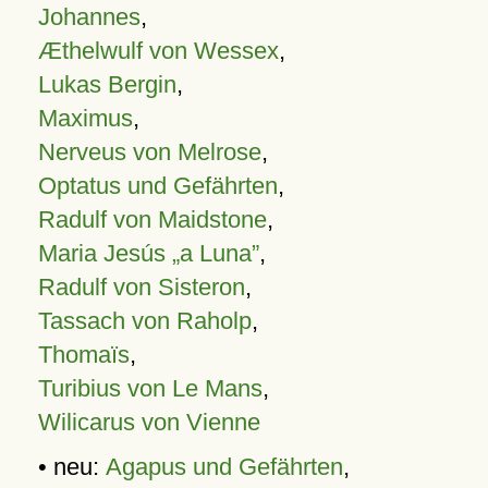
Johannes
,
Æthelwulf von Wessex
,
Lukas Bergin
,
Maximus
,
Nerveus von Melrose
,
Optatus und Gefährten
,
Radulf von Maidstone
,
Maria Jesús „a Luna”
,
Radulf von Sisteron
,
Tassach von Raholp
,
Thomaïs
,
Turibius von Le Mans
,
Wilicarus von Vienne
• neu:
Agapus und Gefährten
,