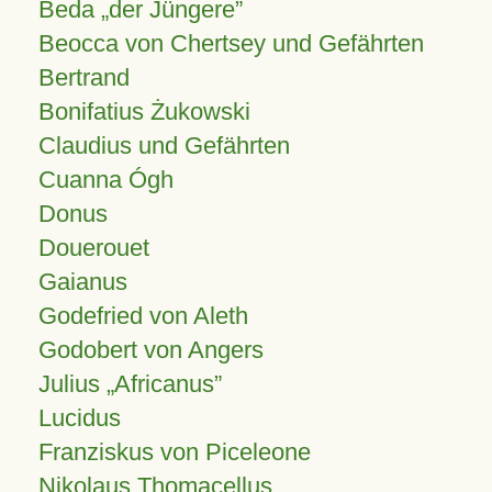
Beda „der Jüngere”
Beocca von Chertsey und Gefährten
Bertrand
Bonifatius Żukowski
Claudius und Gefährten
Cuanna Ógh
Donus
Douerouet
Gaianus
Godefried von Aleth
Godobert von Angers
Julius
Africanus
Lucidus
Franziskus von Piceleone
Nikolaus Thomacellus