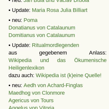
• neu:
Jan Bula und Václav Drbola
• Update:
Maria Rosa Julia Billiart
• neu:
Poma
Donatianus von Catalaunum
Domitianus von Catalaunum
• Update:
Ritualmordlegenden
aus gegebenem Anlass:
Wikipedia und das Ökumenische
Heiligenlexikon
dazu auch:
Wikipedia ist (k)eine Quelle!
• neu:
Aedh von Achard-Finglas
Maedhog von Clonmore
Agericus von Tours
Angelus von Vitoria