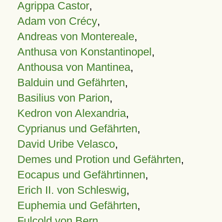
Agrippa Castor
,
Adam von Crécy
,
Andreas von Montereale
,
Anthusa von Konstantinopel
,
Anthousa von Mantinea
,
Balduin und Gefährten
,
Basilius von Parion
,
Kedron von Alexandria
,
Cyprianus und Gefährten
,
David Uribe Velasco
,
Demes und Protion und Gefährten
,
Eocapus und Gefährtinnen
,
Erich II. von Schleswig
,
Euphemia und Gefährten
,
Fulcold von Bern
,