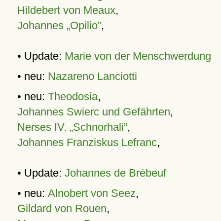
Hildebert von Meaux
,
Johannes „Opilio”
,
• Update:
Marie von der Menschwerdung
• neu:
Nazareno Lanciotti
• neu:
Theodosia
,
Johannes Swierc und Gefährten
,
Nerses IV. „Schnorhali”
,
Johannes Franziskus Lefranc
,
• Update:
Johannes de Brébeuf
• neu:
Alnobert von Seez
,
Gildard von Rouen
,