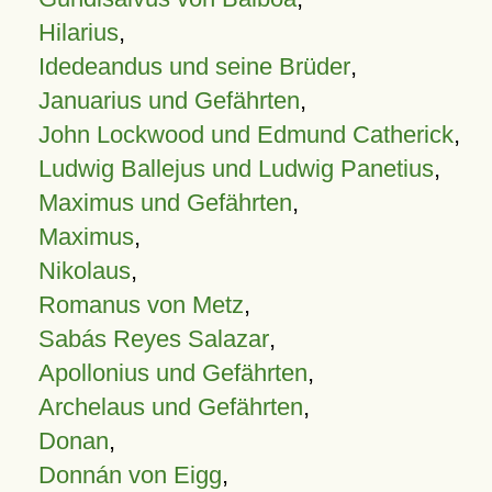
Hilarius
,
Idedeandus und seine Brüder
,
Januarius und Gefährten
,
John Lockwood und Edmund Catherick
,
Ludwig Ballejus und Ludwig Panetius
,
Maximus und Gefährten
,
Maximus
,
Nikolaus
,
Romanus von Metz
,
Sabás Reyes Salazar
,
Apollonius und Gefährten
,
Archelaus und Gefährten
,
Donan
,
Donnán von Eigg
,