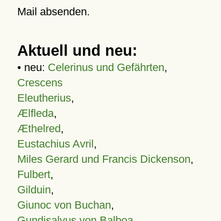
Mail absenden.
Aktuell und neu:
• neu:
Celerinus und Gefährten
,
Crescens
Eleutherius
,
Ælfleda
,
Æthelred
,
Eustachius Avril
,
Miles Gerard und Francis Dickenson
,
Fulbert
,
Gilduin
,
Giunoc von Buchan
,
Gundisalvus von Balboa
,