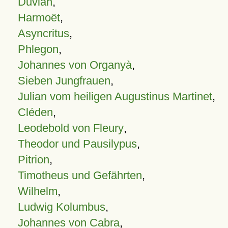
Duvian
,
Harmoët
,
Asyncritus
,
Phlegon
,
Johannes von Organyà
,
Sieben Jungfrauen
,
Julian vom heiligen Augustinus Martinet
,
Cléden
,
Leodebold von Fleury
,
Theodor und Pausilypus
,
Pitrion
,
Timotheus und Gefährten
,
Wilhelm
,
Ludwig Kolumbus
,
Johannes von Cabra
,