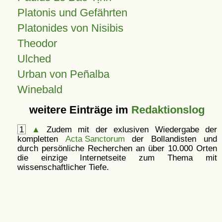
Platonis und Gefährten
Platonides von Nisibis
Theodor
Ulched
Urban von Peñalba
Winebald
weitere Einträge im
Redaktionslog
1
▲
Zudem mit der exlusiven Wiedergabe der
kompletten
Acta Sanctorum
der Bollandisten und
durch persönliche Recherchen an über 10.000 Orten
die einzige Internetseite zum Thema mit
wissenschaftlicher Tiefe.