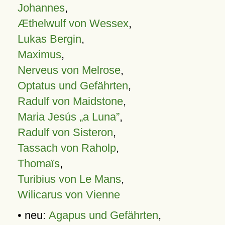
Johannes
,
Æthelwulf von Wessex
,
Lukas Bergin
,
Maximus
,
Nerveus von Melrose
,
Optatus und Gefährten
,
Radulf von Maidstone
,
Maria Jesús „a Luna”
,
Radulf von Sisteron
,
Tassach von Raholp
,
Thomaïs
,
Turibius von Le Mans
,
Wilicarus von Vienne
• neu:
Agapus und Gefährten
,