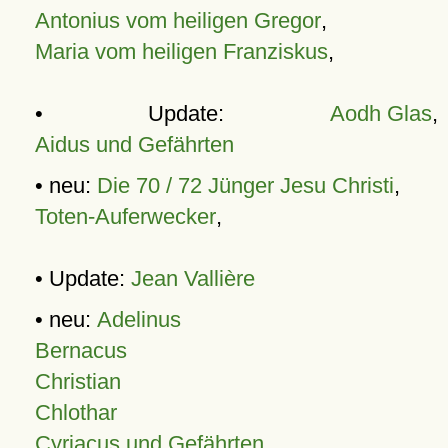
Antonius vom heiligen Gregor
,
Maria vom heiligen Franziskus
,
• Update:
Aodh Glas
,
Aidus und Gefährten
• neu:
Die 70 / 72 Jünger Jesu Christi
,
Toten-Auferwecker
,
• Update:
Jean Vallière
• neu:
Adelinus
Bernacus
Christian
Chlothar
Cyriacus und Gefährten