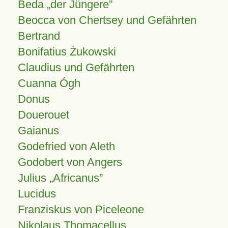
Beda „der Jüngere”
Beocca von Chertsey und Gefährten
Bertrand
Bonifatius Żukowski
Claudius und Gefährten
Cuanna Ógh
Donus
Douerouet
Gaianus
Godefried von Aleth
Godobert von Angers
Julius
Africanus
Lucidus
Franziskus von Piceleone
Nikolaus Thomacellus