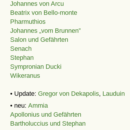
Johannes von Arcu
Beatrix von Bello-monte
Pharmuthios
Johannes
vom Brunnen
Salon und Gefährten
Senach
Stephan
Sympronian Ducki
Wikeranus
• Update:
Gregor von Dekapolis
,
Lauduin
• neu:
Ammia
Apollonius und Gefährten
Bartholuccius und Stephan