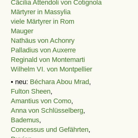
Cäcilia Attendoli von Cotignola
Märtyrer in Massylia
viele Märtyrer in Rom
Mauger
Nathäus von Achonry
Palladius von Auxerre
Reginald von Montemarti
Wilhelm VI. von Montpellier
• neu:
Béchara Abou Mrad
,
Fulton Sheen
,
Amantius von Como
,
Anna von Schlüsselberg
,
Bademus
,
Concessus und Gefährten
,