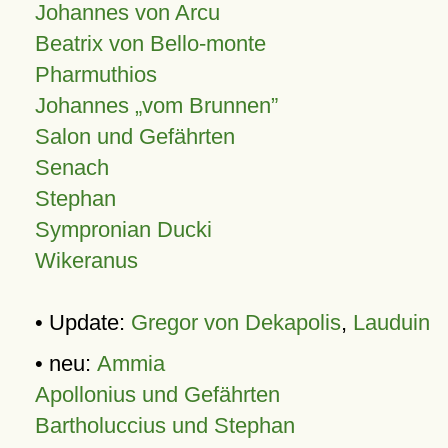
Johannes von Arcu
Beatrix von Bello-monte
Pharmuthios
Johannes
vom Brunnen
Salon und Gefährten
Senach
Stephan
Sympronian Ducki
Wikeranus
• Update:
Gregor von Dekapolis
,
Lauduin
• neu:
Ammia
Apollonius und Gefährten
Bartholuccius und Stephan