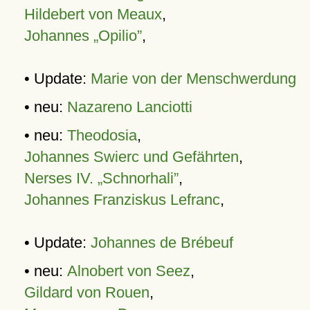
Hildebert von Meaux
,
Johannes „Opilio”
,
• Update:
Marie von der Menschwerdung
• neu:
Nazareno Lanciotti
• neu:
Theodosia
,
Johannes Swierc und Gefährten
,
Nerses IV. „Schnorhali”
,
Johannes Franziskus Lefranc
,
• Update:
Johannes de Brébeuf
• neu:
Alnobert von Seez
,
Gildard von Rouen
,