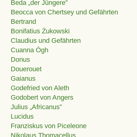
Beda „der Jüngere”
Beocca von Chertsey und Gefährten
Bertrand
Bonifatius Żukowski
Claudius und Gefährten
Cuanna Ógh
Donus
Douerouet
Gaianus
Godefried von Aleth
Godobert von Angers
Julius
Africanus
Lucidus
Franziskus von Piceleone
Nikolaus Thomacellus