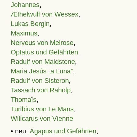
Johannes
,
Æthelwulf von Wessex
,
Lukas Bergin
,
Maximus
,
Nerveus von Melrose
,
Optatus und Gefährten
,
Radulf von Maidstone
,
Maria Jesús „a Luna”
,
Radulf von Sisteron
,
Tassach von Raholp
,
Thomaïs
,
Turibius von Le Mans
,
Wilicarus von Vienne
• neu:
Agapus und Gefährten
,