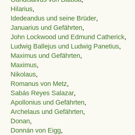
Hilarius
,
Idedeandus und seine Brüder
,
Januarius und Gefährten
,
John Lockwood und Edmund Catherick
,
Ludwig Ballejus und Ludwig Panetius
,
Maximus und Gefährten
,
Maximus
,
Nikolaus
,
Romanus von Metz
,
Sabás Reyes Salazar
,
Apollonius und Gefährten
,
Archelaus und Gefährten
,
Donan
,
Donnán von Eigg
,