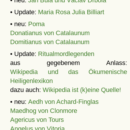
• neu:
Jan Bula und Václav Drbola
• Update:
Maria Rosa Julia Billiart
• neu:
Poma
Donatianus von Catalaunum
Domitianus von Catalaunum
• Update:
Ritualmordlegenden
aus gegebenem Anlass:
Wikipedia und das Ökumenische
Heiligenlexikon
dazu auch:
Wikipedia ist (k)eine Quelle!
• neu:
Aedh von Achard-Finglas
Maedhog von Clonmore
Agericus von Tours
Angelus von Vitoria