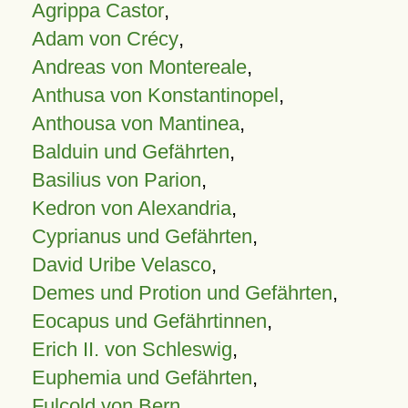
Agrippa Castor
,
Adam von Crécy
,
Andreas von Montereale
,
Anthusa von Konstantinopel
,
Anthousa von Mantinea
,
Balduin und Gefährten
,
Basilius von Parion
,
Kedron von Alexandria
,
Cyprianus und Gefährten
,
David Uribe Velasco
,
Demes und Protion und Gefährten
,
Eocapus und Gefährtinnen
,
Erich II. von Schleswig
,
Euphemia und Gefährten
,
Fulcold von Bern
,