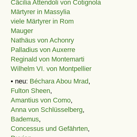
Cäcilia Attendoli von Cotignola
Märtyrer in Massylia
viele Märtyrer in Rom
Mauger
Nathäus von Achonry
Palladius von Auxerre
Reginald von Montemarti
Wilhelm VI. von Montpellier
• neu:
Béchara Abou Mrad
,
Fulton Sheen
,
Amantius von Como
,
Anna von Schlüsselberg
,
Bademus
,
Concessus und Gefährten
,