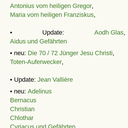
Antonius vom heiligen Gregor
,
Maria vom heiligen Franziskus
,
• Update:
Aodh Glas
,
Aidus und Gefährten
• neu:
Die 70 / 72 Jünger Jesu Christi
,
Toten-Auferwecker
,
• Update:
Jean Vallière
• neu:
Adelinus
Bernacus
Christian
Chlothar
Cyriacus und Gefährten