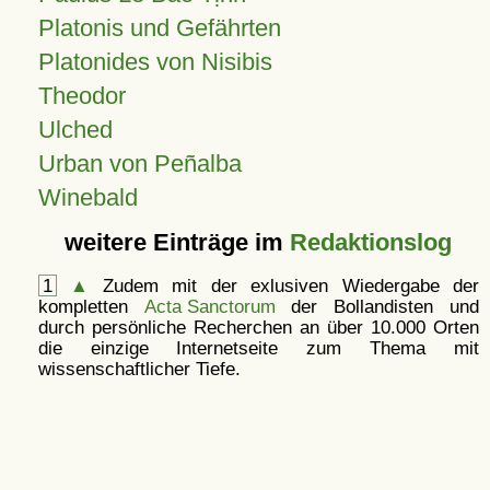
Platonis und Gefährten
Platonides von Nisibis
Theodor
Ulched
Urban von Peñalba
Winebald
weitere Einträge im
Redaktionslog
1
▲
Zudem mit der exlusiven Wiedergabe der
kompletten
Acta Sanctorum
der Bollandisten und
durch persönliche Recherchen an über 10.000 Orten
die einzige Internetseite zum Thema mit
wissenschaftlicher Tiefe.