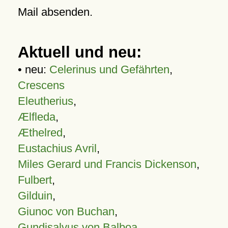
Mail absenden.
Aktuell und neu:
• neu:
Celerinus und Gefährten
,
Crescens
Eleutherius
,
Ælfleda
,
Æthelred
,
Eustachius Avril
,
Miles Gerard und Francis Dickenson
,
Fulbert
,
Gilduin
,
Giunoc von Buchan
,
Gundisalvus von Balboa
,