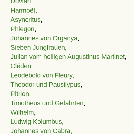
Duvian
,
Harmoët
,
Asyncritus
,
Phlegon
,
Johannes von Organyà
,
Sieben Jungfrauen
,
Julian vom heiligen Augustinus Martinet
,
Cléden
,
Leodebold von Fleury
,
Theodor und Pausilypus
,
Pitrion
,
Timotheus und Gefährten
,
Wilhelm
,
Ludwig Kolumbus
,
Johannes von Cabra
,