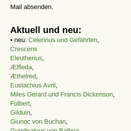
Mail absenden.
Aktuell und neu:
• neu:
Celerinus und Gefährten
,
Crescens
Eleutherius
,
Ælfleda
,
Æthelred
,
Eustachius Avril
,
Miles Gerard und Francis Dickenson
,
Fulbert
,
Gilduin
,
Giunoc von Buchan
,
Gundisalvus von Balboa
,