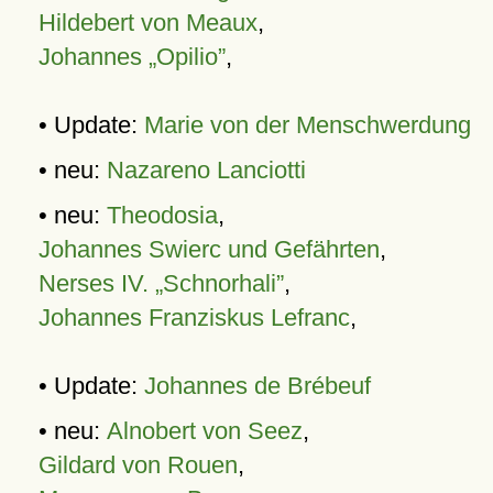
Hildebert von Meaux
,
Johannes „Opilio”
,
• Update:
Marie von der Menschwerdung
• neu:
Nazareno Lanciotti
• neu:
Theodosia
,
Johannes Swierc und Gefährten
,
Nerses IV. „Schnorhali”
,
Johannes Franziskus Lefranc
,
• Update:
Johannes de Brébeuf
• neu:
Alnobert von Seez
,
Gildard von Rouen
,