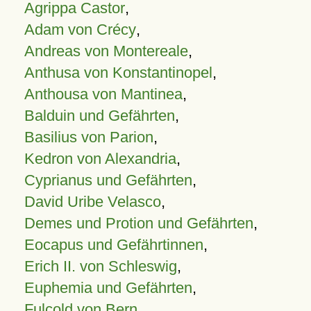
Agrippa Castor
,
Adam von Crécy
,
Andreas von Montereale
,
Anthusa von Konstantinopel
,
Anthousa von Mantinea
,
Balduin und Gefährten
,
Basilius von Parion
,
Kedron von Alexandria
,
Cyprianus und Gefährten
,
David Uribe Velasco
,
Demes und Protion und Gefährten
,
Eocapus und Gefährtinnen
,
Erich II. von Schleswig
,
Euphemia und Gefährten
,
Fulcold von Bern
,