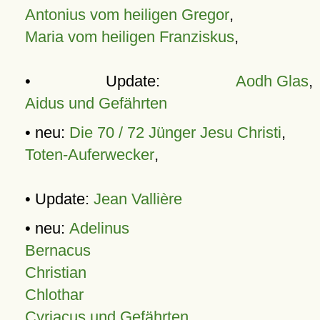
Antonius vom heiligen Gregor
,
Maria vom heiligen Franziskus
,
• Update:
Aodh Glas
,
Aidus und Gefährten
• neu:
Die 70 / 72 Jünger Jesu Christi
,
Toten-Auferwecker
,
• Update:
Jean Vallière
• neu:
Adelinus
Bernacus
Christian
Chlothar
Cyriacus und Gefährten