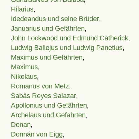
Hilarius
,
Idedeandus und seine Brüder
,
Januarius und Gefährten
,
John Lockwood und Edmund Catherick
,
Ludwig Ballejus und Ludwig Panetius
,
Maximus und Gefährten
,
Maximus
,
Nikolaus
,
Romanus von Metz
,
Sabás Reyes Salazar
,
Apollonius und Gefährten
,
Archelaus und Gefährten
,
Donan
,
Donnán von Eigg
,