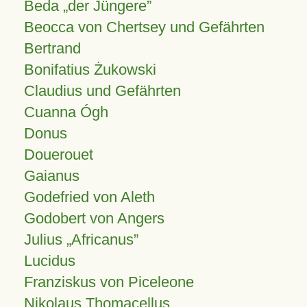
Beda „der Jüngere”
Beocca von Chertsey und Gefährten
Bertrand
Bonifatius Żukowski
Claudius und Gefährten
Cuanna Ógh
Donus
Douerouet
Gaianus
Godefried von Aleth
Godobert von Angers
Julius
Africanus
Lucidus
Franziskus von Piceleone
Nikolaus Thomacellus