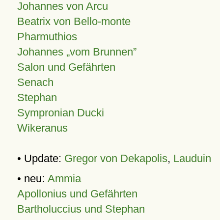
Johannes von Arcu
Beatrix von Bello-monte
Pharmuthios
Johannes
vom Brunnen
Salon und Gefährten
Senach
Stephan
Sympronian Ducki
Wikeranus
• Update:
Gregor von Dekapolis
,
Lauduin
• neu:
Ammia
Apollonius und Gefährten
Bartholuccius und Stephan