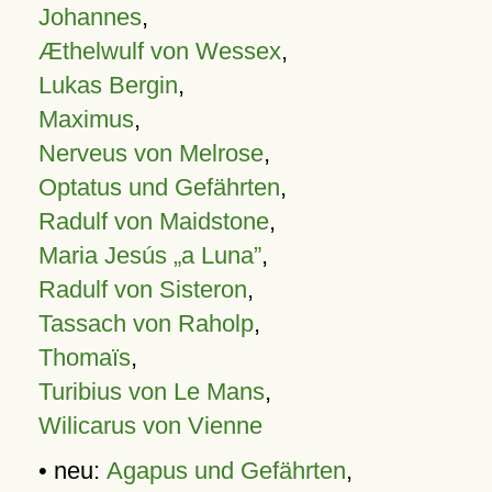
Johannes
,
Æthelwulf von Wessex
,
Lukas Bergin
,
Maximus
,
Nerveus von Melrose
,
Optatus und Gefährten
,
Radulf von Maidstone
,
Maria Jesús „a Luna”
,
Radulf von Sisteron
,
Tassach von Raholp
,
Thomaïs
,
Turibius von Le Mans
,
Wilicarus von Vienne
• neu:
Agapus und Gefährten
,