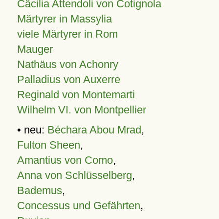
Cäcilia Attendoli von Cotignola
Märtyrer in Massylia
viele Märtyrer in Rom
Mauger
Nathäus von Achonry
Palladius von Auxerre
Reginald von Montemarti
Wilhelm VI. von Montpellier
• neu:
Béchara Abou Mrad
,
Fulton Sheen
,
Amantius von Como
,
Anna von Schlüsselberg
,
Bademus
,
Concessus und Gefährten
,