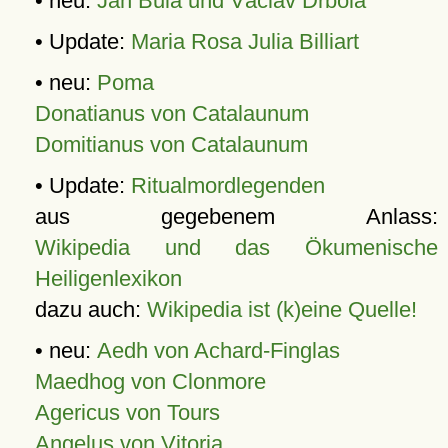
• neu:
Jan Bula und Václav Drbola
• Update:
Maria Rosa Julia Billiart
• neu:
Poma
Donatianus von Catalaunum
Domitianus von Catalaunum
• Update:
Ritualmordlegenden
aus gegebenem Anlass:
Wikipedia und das Ökumenische
Heiligenlexikon
dazu auch:
Wikipedia ist (k)eine Quelle!
• neu:
Aedh von Achard-Finglas
Maedhog von Clonmore
Agericus von Tours
Angelus von Vitoria