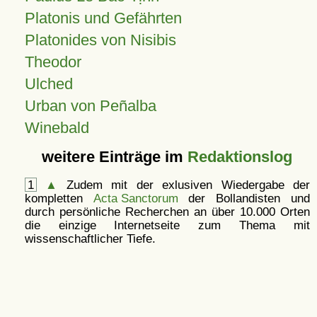
Platonis und Gefährten
Platonides von Nisibis
Theodor
Ulched
Urban von Peñalba
Winebald
weitere Einträge im
Redaktionslog
1
▲
Zudem mit der exlusiven Wiedergabe der
kompletten
Acta Sanctorum
der Bollandisten und
durch persönliche Recherchen an über 10.000 Orten
die einzige Internetseite zum Thema mit
wissenschaftlicher Tiefe.