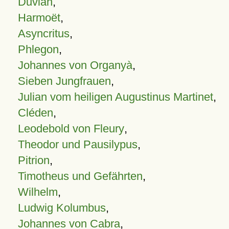
Duvian
,
Harmoët
,
Asyncritus
,
Phlegon
,
Johannes von Organyà
,
Sieben Jungfrauen
,
Julian vom heiligen Augustinus Martinet
,
Cléden
,
Leodebold von Fleury
,
Theodor und Pausilypus
,
Pitrion
,
Timotheus und Gefährten
,
Wilhelm
,
Ludwig Kolumbus
,
Johannes von Cabra
,