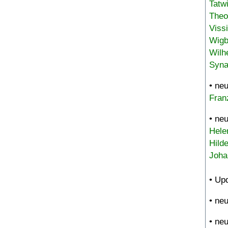
Tatw
Theo
Viss
Wigb
Wilh
Syna
• ne
Fran
• ne
Hele
Hild
Joha
• Up
• ne
• ne