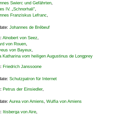
nnes Swierc und Gefährten
,
es IV. „Schnorhali”
,
nnes Franziskus Lefranc
,
date:
Johannes de Brébeuf
u:
Alnobert von Seez
,
ard von Rouen
,
eus von Bayeux
,
a Katharina vom heiligen Augustinus de Longprey
u:
Friedrich Janssoone
date:
Schutzpatron für Internet
u:
Petrus der Einsiedler
,
date:
Aurea von Amiens
,
Wulfia von Amiens
u:
Itisberga von Aire
,