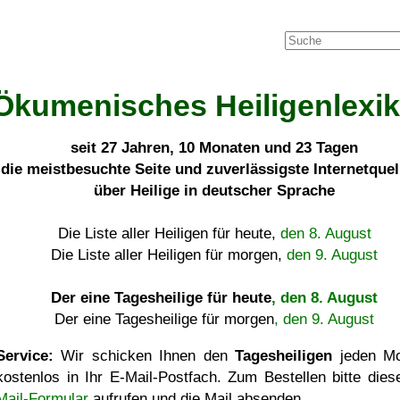
Ökumenisches Heiligenlexi
seit
27 Jahren, 10 Monaten und 23 Tagen
die meistbesuchte Seite und zuverlässigste Internetque
über Heilige in deutscher Sprache
Die Liste aller Heiligen für heute,
den 8. August
Die Liste aller Heiligen für morgen,
den 9. August
Der eine Tagesheilige für heute
, den 8. August
Der eine Tagesheilige für morgen
, den 9. August
Service:
Wir schicken Ihnen den
Tagesheiligen
jeden Mo
kostenlos in Ihr E-Mail-Postfach. Zum Bestellen bitte die
Mail-Formular
aufrufen und die Mail absenden.