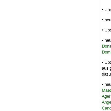
• Up
• ne
• Up
• ne
Dona
Domi
• Up
aus 
dazu
• ne
Maed
Ager
Ange
Canc