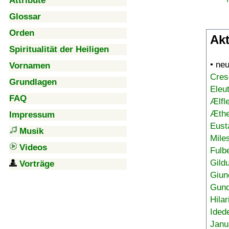
Attribute
Glossar
Orden
Akt
Spiritualität der Heiligen
• ne
Vornamen
Cres
Grundlagen
Eleu
FAQ
Ælfl
Æthe
Impressum
Eust
Musik
Mile
Videos
Fulb
Gild
Vorträge
Giun
Gund
Hilar
Ided
Janu