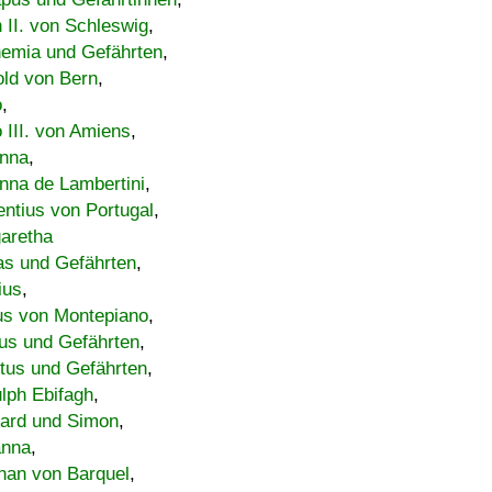
h II. von Schleswig
,
emia und Gefährten
,
old von Bern
,
o
,
 III. von Amiens
,
nna
,
nna de Lambertini
,
entius von Portugal
,
aretha
s und Gefährten
,
ius
,
us von Montepiano
,
us und Gefährten
,
tus und Gefährten
,
lph Ebifagh
,
ard und Simon
,
anna
,
han von Barquel
,