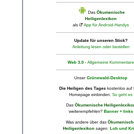
Das
Ökumenische
Heiligenlexikon
als
App für Android-Handys
Update für unseren Stick?
Anleitung lesen oder bestellen
Web 3.0
-
Allgemeine Kommentare
Unser
Grünewald-Desktop
Die Heiligen des Tages
kostenlos auf 
Homepage einbinden:
So geht es
Das
Ökumenische Heiligenlexiko
weiterempfehlen?
Banner + links
Was andere über das
Ökumenisch
Heiligenlexikon
sagen:
Lob und Kri