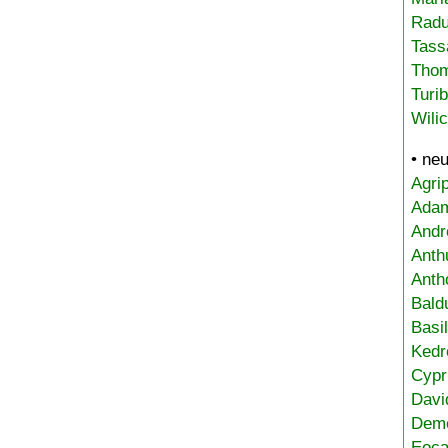
Radu
Tass
Tho
Turi
Wili
• ne
Agri
Adam
Andr
Anth
Anth
Bald
Basi
Kedr
Cypr
Davi
Deme
Eoca