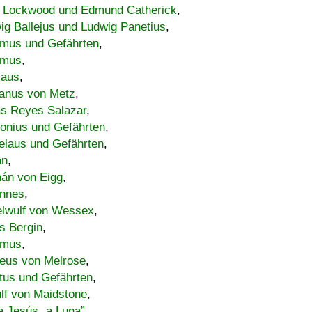
 Lockwood und Edmund Catherick
,
ig Ballejus und Ludwig Panetius
,
mus und Gefährten
,
imus
,
laus
,
nus von Metz
,
s Reyes Salazar
,
lonius und Gefährten
,
elaus und Gefährten
,
an
,
án von Eigg
,
nnes
,
lwulf von Wessex
,
s Bergin
,
imus
,
eus von Melrose
,
tus und Gefährten
,
lf von Maidstone
,
a Jesús „a Luna”
,