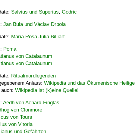
date:
Salvius und Superius
,
Godric
u:
Jan Bula und Václav Drbola
date:
Maria Rosa Julia Billiart
u:
Poma
tianus von Catalaunum
tianus von Catalaunum
date:
Ritualmordlegenden
gegebenem Anlass:
Wikipedia und das Ökumenische Heilige
 auch:
Wikipedia ist (k)eine Quelle!
u:
Aedh von Achard-Finglas
hog von Clonmore
icus von Tours
lus von Vitoria
ianus und Gefährten