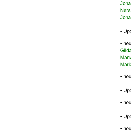
Joha
Ners
Joha
• Up
• ne
Gild
Manv
Mari
• ne
• Up
• ne
• Up
• ne