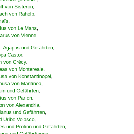
lf von Sisteron
,
ach von Raholp
,
maïs
,
bius von Le Mans
,
carus von Vienne
u:
Agapus und Gefährten
,
ppa Castor
,
 von Crécy
,
eas von Montereale
,
usa von Konstantinopel
,
ousa von Mantinea
,
uin und Gefährten
,
lius von Parion
,
on von Alexandria
,
ianus und Gefährten
,
d Uribe Velasco
,
s und Protion und Gefährten
,
pus und Gefährtinnen
,