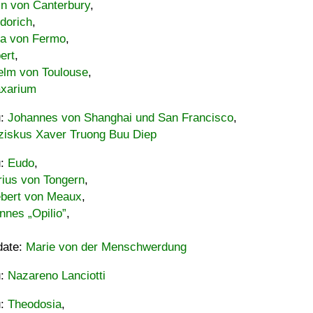
in von Canterbury
,
dorich
,
ia von Fermo
,
ert
,
elm von Toulouse
,
xarium
u:
Johannes von Shanghai und San Francisco
,
ziskus Xaver Truong Buu Diep
u:
Eudo
,
rius von Tongern
,
ebert von Meaux
,
nnes „Opilio”
,
date:
Marie von der Menschwerdung
u:
Nazareno Lanciotti
u:
Theodosia
,