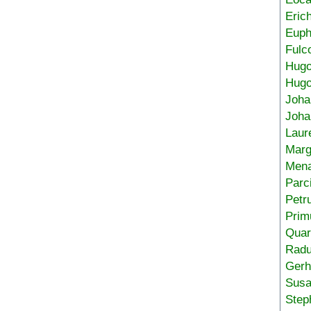
Eric
Euph
Fulc
Hug
Hugo
Joha
Joha
Laur
Marg
Mena
Parc
Petr
Prim
Quar
Radu
Gerh
Sus
Step