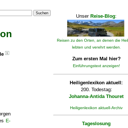
Suchen
Unser
Reise-Blog
:
kon
Reisen zu den Orten, an denen die Hei
lebten und verehrt werden.
lle
1
Zum ersten Mal hier?
Einführungstext anzeigen!
Heiligenlexikon aktuell:
200. Todestag:
Johanna-Antida Thouret
Heiligenlexikon aktuell-Archiv
rgen
ses
E-
Tageslosung