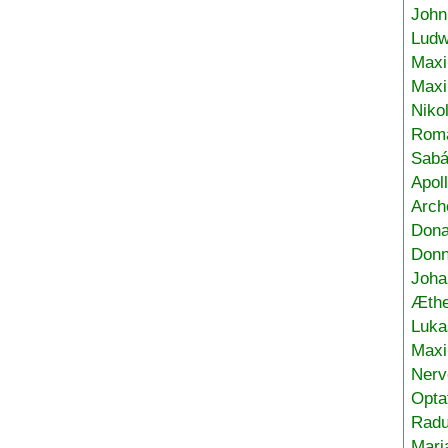
John
Ludw
Maxi
Max
Niko
Roma
Sabá
Apol
Arch
Don
Donn
Joha
Æthe
Luka
Max
Nerv
Opta
Radu
Mari