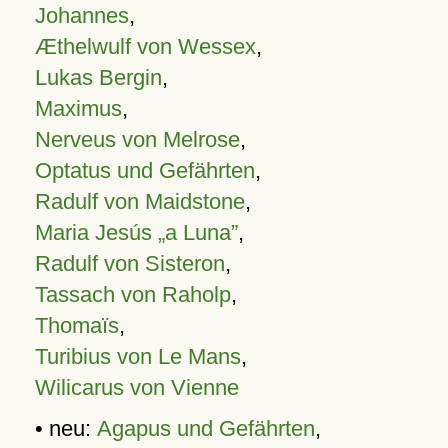
Johannes
,
Æthelwulf von Wessex
,
Lukas Bergin
,
Maximus
,
Nerveus von Melrose
,
Optatus und Gefährten
,
Radulf von Maidstone
,
Maria Jesús „a Luna”
,
Radulf von Sisteron
,
Tassach von Raholp
,
Thomaïs
,
Turibius von Le Mans
,
Wilicarus von Vienne
• neu:
Agapus und Gefährten
,