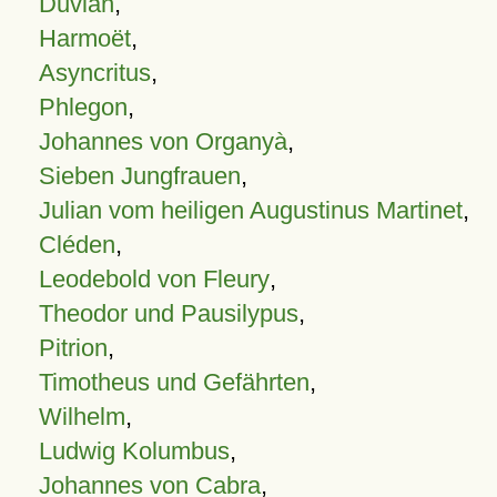
Duvian
,
Harmoët
,
Asyncritus
,
Phlegon
,
Johannes von Organyà
,
Sieben Jungfrauen
,
Julian vom heiligen Augustinus Martinet
,
Cléden
,
Leodebold von Fleury
,
Theodor und Pausilypus
,
Pitrion
,
Timotheus und Gefährten
,
Wilhelm
,
Ludwig Kolumbus
,
Johannes von Cabra
,