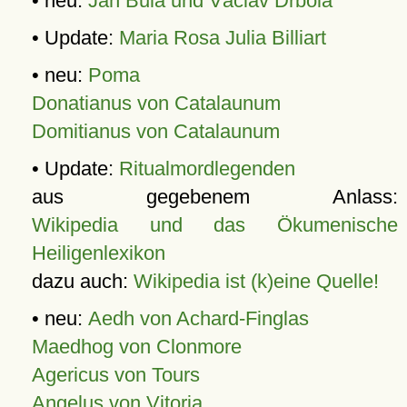
• neu:
Jan Bula und Václav Drbola
• Update:
Maria Rosa Julia Billiart
• neu:
Poma
Donatianus von Catalaunum
Domitianus von Catalaunum
• Update:
Ritualmordlegenden
aus gegebenem Anlass:
Wikipedia und das Ökumenische
Heiligenlexikon
dazu auch:
Wikipedia ist (k)eine Quelle!
• neu:
Aedh von Achard-Finglas
Maedhog von Clonmore
Agericus von Tours
Angelus von Vitoria