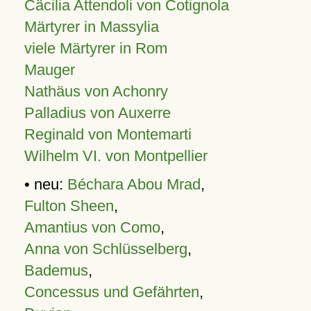
Cäcilia Attendoli von Cotignola
Märtyrer in Massylia
viele Märtyrer in Rom
Mauger
Nathäus von Achonry
Palladius von Auxerre
Reginald von Montemarti
Wilhelm VI. von Montpellier
• neu:
Béchara Abou Mrad
,
Fulton Sheen
,
Amantius von Como
,
Anna von Schlüsselberg
,
Bademus
,
Concessus und Gefährten
,