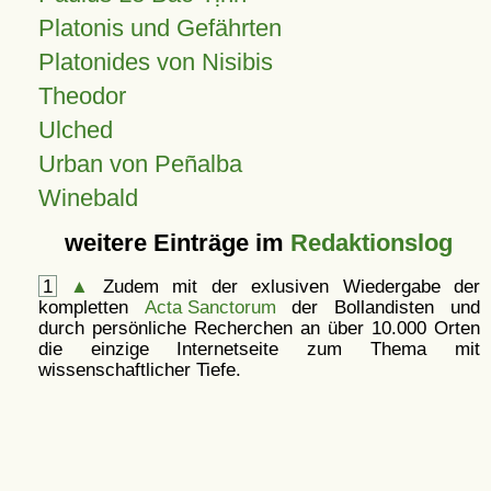
Platonis und Gefährten
Platonides von Nisibis
Theodor
Ulched
Urban von Peñalba
Winebald
weitere Einträge im
Redaktionslog
1
▲
Zudem mit der exlusiven Wiedergabe der
kompletten
Acta Sanctorum
der Bollandisten und
durch persönliche Recherchen an über 10.000 Orten
die einzige Internetseite zum Thema mit
wissenschaftlicher Tiefe.