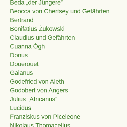
Beda „der Jüngere”
Beocca von Chertsey und Gefährten
Bertrand
Bonifatius Żukowski
Claudius und Gefährten
Cuanna Ógh
Donus
Douerouet
Gaianus
Godefried von Aleth
Godobert von Angers
Julius
Africanus
Lucidus
Franziskus von Piceleone
Nikolaus Thomacellus