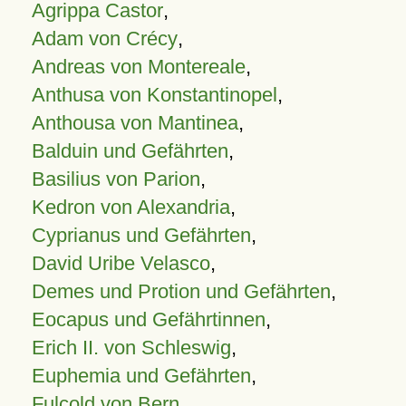
Agrippa Castor
,
Adam von Crécy
,
Andreas von Montereale
,
Anthusa von Konstantinopel
,
Anthousa von Mantinea
,
Balduin und Gefährten
,
Basilius von Parion
,
Kedron von Alexandria
,
Cyprianus und Gefährten
,
David Uribe Velasco
,
Demes und Protion und Gefährten
,
Eocapus und Gefährtinnen
,
Erich II. von Schleswig
,
Euphemia und Gefährten
,
Fulcold von Bern
,