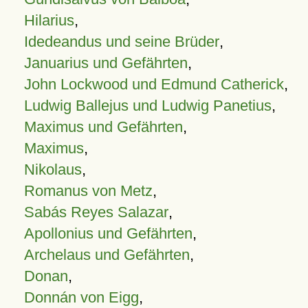
Hilarius
,
Idedeandus und seine Brüder
,
Januarius und Gefährten
,
John Lockwood und Edmund Catherick
,
Ludwig Ballejus und Ludwig Panetius
,
Maximus und Gefährten
,
Maximus
,
Nikolaus
,
Romanus von Metz
,
Sabás Reyes Salazar
,
Apollonius und Gefährten
,
Archelaus und Gefährten
,
Donan
,
Donnán von Eigg
,