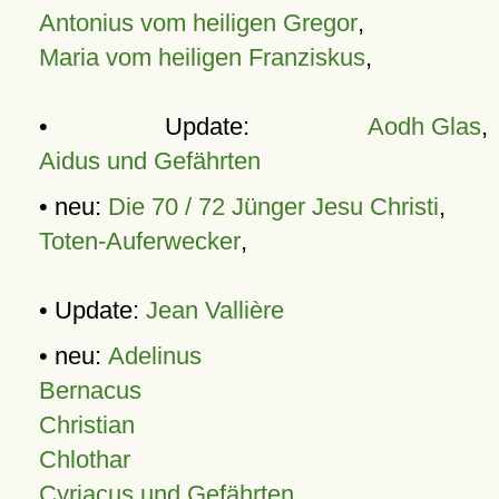
Antonius vom heiligen Gregor
,
Maria vom heiligen Franziskus
,
• Update:
Aodh Glas
,
Aidus und Gefährten
• neu:
Die 70 / 72 Jünger Jesu Christi
,
Toten-Auferwecker
,
• Update:
Jean Vallière
• neu:
Adelinus
Bernacus
Christian
Chlothar
Cyriacus und Gefährten