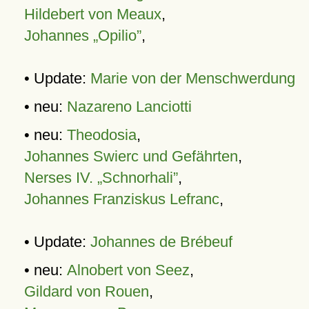
Hildebert von Meaux
,
Johannes „Opilio”
,
• Update:
Marie von der Menschwerdung
• neu:
Nazareno Lanciotti
• neu:
Theodosia
,
Johannes Swierc und Gefährten
,
Nerses IV. „Schnorhali”
,
Johannes Franziskus Lefranc
,
• Update:
Johannes de Brébeuf
• neu:
Alnobert von Seez
,
Gildard von Rouen
,