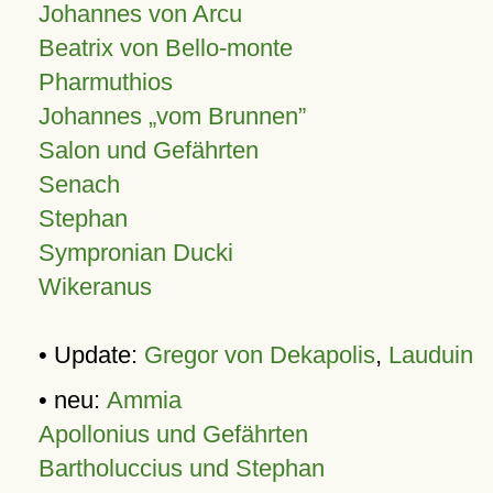
Johannes von Arcu
Beatrix von Bello-monte
Pharmuthios
Johannes
vom Brunnen
Salon und Gefährten
Senach
Stephan
Sympronian Ducki
Wikeranus
• Update:
Gregor von Dekapolis
,
Lauduin
• neu:
Ammia
Apollonius und Gefährten
Bartholuccius und Stephan