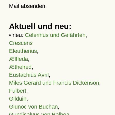
Mail absenden.
Aktuell und neu:
• neu:
Celerinus und Gefährten
,
Crescens
Eleutherius
,
Ælfleda
,
Æthelred
,
Eustachius Avril
,
Miles Gerard und Francis Dickenson
,
Fulbert
,
Gilduin
,
Giunoc von Buchan
,
Gundisalvus von Balboa
,