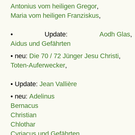
Antonius vom heiligen Gregor
,
Maria vom heiligen Franziskus
,
• Update:
Aodh Glas
,
Aidus und Gefährten
• neu:
Die 70 / 72 Jünger Jesu Christi
,
Toten-Auferwecker
,
• Update:
Jean Vallière
• neu:
Adelinus
Bernacus
Christian
Chlothar
Cyriacus und Gefährten