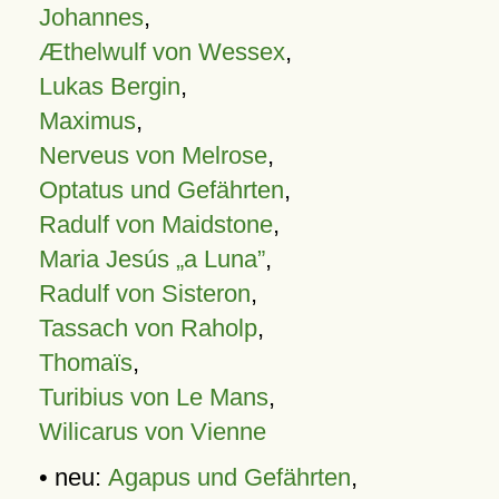
Johannes
,
Æthelwulf von Wessex
,
Lukas Bergin
,
Maximus
,
Nerveus von Melrose
,
Optatus und Gefährten
,
Radulf von Maidstone
,
Maria Jesús „a Luna”
,
Radulf von Sisteron
,
Tassach von Raholp
,
Thomaïs
,
Turibius von Le Mans
,
Wilicarus von Vienne
• neu:
Agapus und Gefährten
,