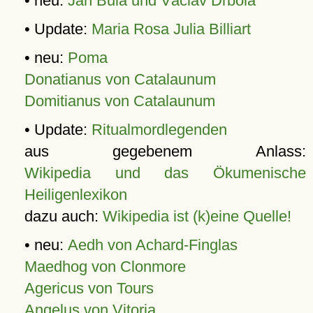
• neu:
Jan Bula und Václav Drbola
• Update:
Maria Rosa Julia Billiart
• neu:
Poma
Donatianus von Catalaunum
Domitianus von Catalaunum
• Update:
Ritualmordlegenden
aus gegebenem Anlass:
Wikipedia und das Ökumenische
Heiligenlexikon
dazu auch:
Wikipedia ist (k)eine Quelle!
• neu:
Aedh von Achard-Finglas
Maedhog von Clonmore
Agericus von Tours
Angelus von Vitoria