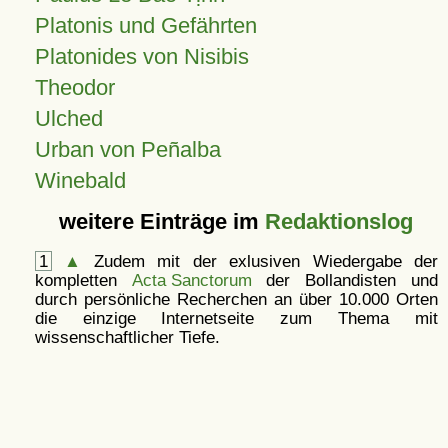
Platonis und Gefährten
Platonides von Nisibis
Theodor
Ulched
Urban von Peñalba
Winebald
weitere Einträge im
Redaktionslog
1
▲
Zudem mit der exlusiven Wiedergabe der
kompletten
Acta Sanctorum
der Bollandisten und
durch persönliche Recherchen an über 10.000 Orten
die einzige Internetseite zum Thema mit
wissenschaftlicher Tiefe.