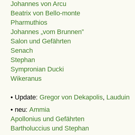
Johannes von Arcu
Beatrix von Bello-monte
Pharmuthios
Johannes
vom Brunnen
Salon und Gefährten
Senach
Stephan
Sympronian Ducki
Wikeranus
• Update:
Gregor von Dekapolis
,
Lauduin
• neu:
Ammia
Apollonius und Gefährten
Bartholuccius und Stephan