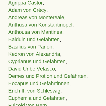
Agrippa Castor
,
Adam von Crécy
,
Andreas von Montereale
,
Anthusa von Konstantinopel
,
Anthousa von Mantinea
,
Balduin und Gefährten
,
Basilius von Parion
,
Kedron von Alexandria
,
Cyprianus und Gefährten
,
David Uribe Velasco
,
Demes und Protion und Gefährten
,
Eocapus und Gefährtinnen
,
Erich II. von Schleswig
,
Euphemia und Gefährten
,
Fulcold von Bern
,