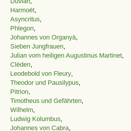
Duvian
,
Harmoët
,
Asyncritus
,
Phlegon
,
Johannes von Organyà
,
Sieben Jungfrauen
,
Julian vom heiligen Augustinus Martinet
,
Cléden
,
Leodebold von Fleury
,
Theodor und Pausilypus
,
Pitrion
,
Timotheus und Gefährten
,
Wilhelm
,
Ludwig Kolumbus
,
Johannes von Cabra
,