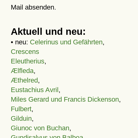
Mail absenden.
Aktuell und neu:
• neu:
Celerinus und Gefährten
,
Crescens
Eleutherius
,
Ælfleda
,
Æthelred
,
Eustachius Avril
,
Miles Gerard und Francis Dickenson
,
Fulbert
,
Gilduin
,
Giunoc von Buchan
,
Gundisalvus von Balboa
,