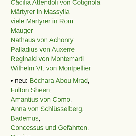
Cäcilia Attendoli von Cotignola
Märtyrer in Massylia
viele Märtyrer in Rom
Mauger
Nathäus von Achonry
Palladius von Auxerre
Reginald von Montemarti
Wilhelm VI. von Montpellier
• neu:
Béchara Abou Mrad
,
Fulton Sheen
,
Amantius von Como
,
Anna von Schlüsselberg
,
Bademus
,
Concessus und Gefährten
,