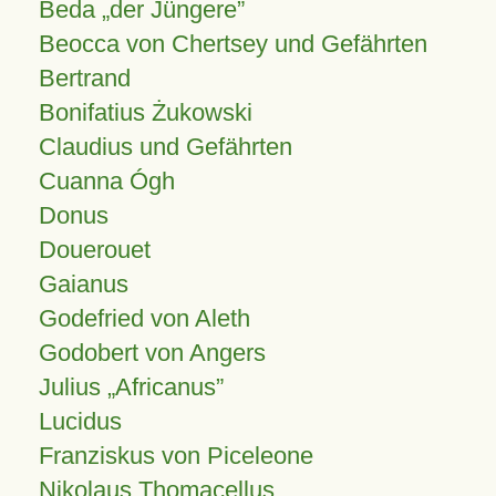
Beda „der Jüngere”
Beocca von Chertsey und Gefährten
Bertrand
Bonifatius Żukowski
Claudius und Gefährten
Cuanna Ógh
Donus
Douerouet
Gaianus
Godefried von Aleth
Godobert von Angers
Julius
Africanus
Lucidus
Franziskus von Piceleone
Nikolaus Thomacellus