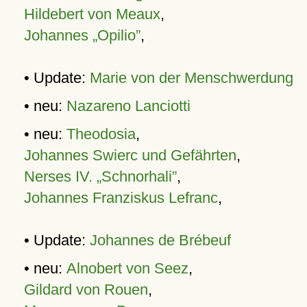
Hildebert von Meaux
,
Johannes „Opilio”
,
• Update:
Marie von der Menschwerdung
• neu:
Nazareno Lanciotti
• neu:
Theodosia
,
Johannes Swierc und Gefährten
,
Nerses IV. „Schnorhali”
,
Johannes Franziskus Lefranc
,
• Update:
Johannes de Brébeuf
• neu:
Alnobert von Seez
,
Gildard von Rouen
,