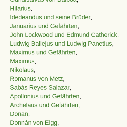
Hilarius
,
Idedeandus und seine Brüder
,
Januarius und Gefährten
,
John Lockwood und Edmund Catherick
,
Ludwig Ballejus und Ludwig Panetius
,
Maximus und Gefährten
,
Maximus
,
Nikolaus
,
Romanus von Metz
,
Sabás Reyes Salazar
,
Apollonius und Gefährten
,
Archelaus und Gefährten
,
Donan
,
Donnán von Eigg
,