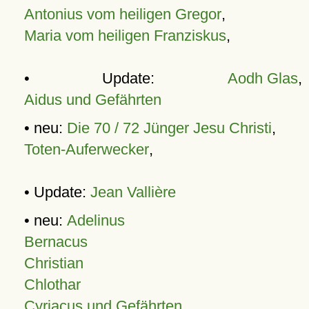
Antonius vom heiligen Gregor
,
Maria vom heiligen Franziskus
,
• Update:
Aodh Glas
,
Aidus und Gefährten
• neu:
Die 70 / 72 Jünger Jesu Christi
,
Toten-Auferwecker
,
• Update:
Jean Vallière
• neu:
Adelinus
Bernacus
Christian
Chlothar
Cyriacus und Gefährten