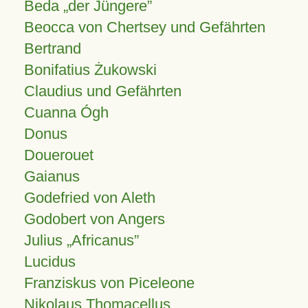
Beda „der Jüngere”
Beocca von Chertsey und Gefährten
Bertrand
Bonifatius Żukowski
Claudius und Gefährten
Cuanna Ógh
Donus
Douerouet
Gaianus
Godefried von Aleth
Godobert von Angers
Julius
Africanus
Lucidus
Franziskus von Piceleone
Nikolaus Thomacellus