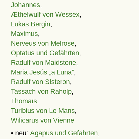
Johannes
,
Æthelwulf von Wessex
,
Lukas Bergin
,
Maximus
,
Nerveus von Melrose
,
Optatus und Gefährten
,
Radulf von Maidstone
,
Maria Jesús „a Luna”
,
Radulf von Sisteron
,
Tassach von Raholp
,
Thomaïs
,
Turibius von Le Mans
,
Wilicarus von Vienne
• neu:
Agapus und Gefährten
,