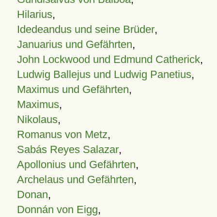
Hilarius
,
Idedeandus und seine Brüder
,
Januarius und Gefährten
,
John Lockwood und Edmund Catherick
,
Ludwig Ballejus und Ludwig Panetius
,
Maximus und Gefährten
,
Maximus
,
Nikolaus
,
Romanus von Metz
,
Sabás Reyes Salazar
,
Apollonius und Gefährten
,
Archelaus und Gefährten
,
Donan
,
Donnán von Eigg
,