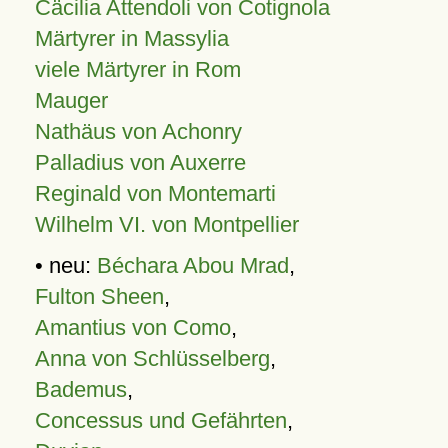
Cäcilia Attendoli von Cotignola
Märtyrer in Massylia
viele Märtyrer in Rom
Mauger
Nathäus von Achonry
Palladius von Auxerre
Reginald von Montemarti
Wilhelm VI. von Montpellier
• neu:
Béchara Abou Mrad
,
Fulton Sheen
,
Amantius von Como
,
Anna von Schlüsselberg
,
Bademus
,
Concessus und Gefährten
,