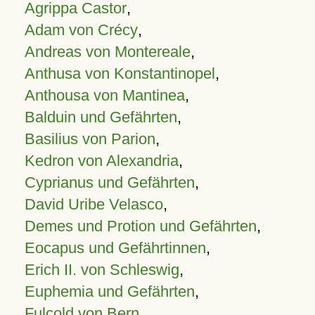
Agrippa Castor
,
Adam von Crécy
,
Andreas von Montereale
,
Anthusa von Konstantinopel
,
Anthousa von Mantinea
,
Balduin und Gefährten
,
Basilius von Parion
,
Kedron von Alexandria
,
Cyprianus und Gefährten
,
David Uribe Velasco
,
Demes und Protion und Gefährten
,
Eocapus und Gefährtinnen
,
Erich II. von Schleswig
,
Euphemia und Gefährten
,
Fulcold von Bern
,