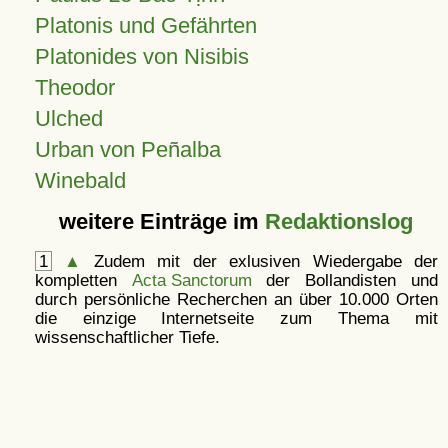
Platonis und Gefährten
Platonides von Nisibis
Theodor
Ulched
Urban von Peñalba
Winebald
weitere Einträge im
Redaktionslog
1
▲
Zudem mit der exlusiven Wiedergabe der
kompletten
Acta Sanctorum
der Bollandisten und
durch persönliche Recherchen an über 10.000 Orten
die einzige Internetseite zum Thema mit
wissenschaftlicher Tiefe.