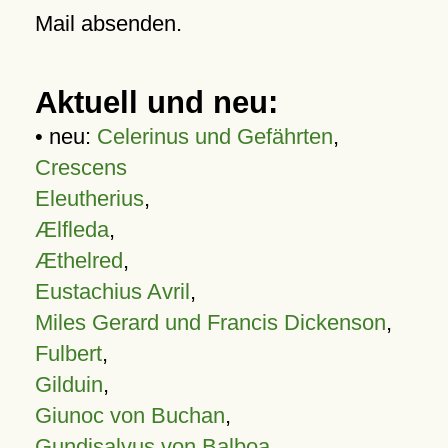
Mail absenden.
Aktuell und neu:
• neu:
Celerinus und Gefährten
,
Crescens
Eleutherius
,
Ælfleda
,
Æthelred
,
Eustachius Avril
,
Miles Gerard und Francis Dickenson
,
Fulbert
,
Gilduin
,
Giunoc von Buchan
,
Gundisalvus von Balboa
,