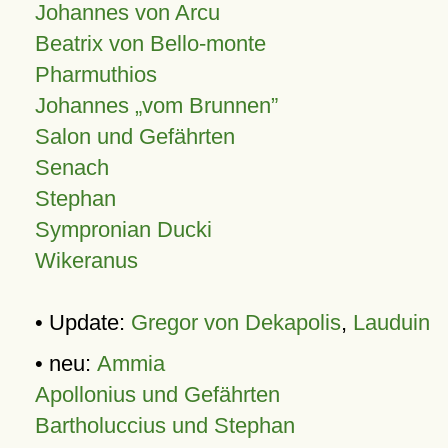
Johannes von Arcu
Beatrix von Bello-monte
Pharmuthios
Johannes
vom Brunnen
Salon und Gefährten
Senach
Stephan
Sympronian Ducki
Wikeranus
• Update:
Gregor von Dekapolis
,
Lauduin
• neu:
Ammia
Apollonius und Gefährten
Bartholuccius und Stephan