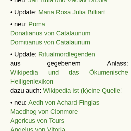
• neu:
Jan Bula und Václav Drbola
• Update:
Maria Rosa Julia Billiart
• neu:
Poma
Donatianus von Catalaunum
Domitianus von Catalaunum
• Update:
Ritualmordlegenden
aus gegebenem Anlass:
Wikipedia und das Ökumenische
Heiligenlexikon
dazu auch:
Wikipedia ist (k)eine Quelle!
• neu:
Aedh von Achard-Finglas
Maedhog von Clonmore
Agericus von Tours
Angelus von Vitoria