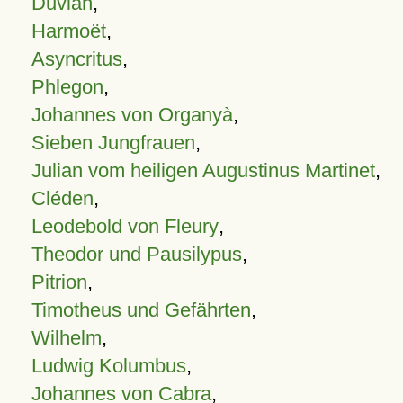
Duvian
,
Harmoët
,
Asyncritus
,
Phlegon
,
Johannes von Organyà
,
Sieben Jungfrauen
,
Julian vom heiligen Augustinus Martinet
,
Cléden
,
Leodebold von Fleury
,
Theodor und Pausilypus
,
Pitrion
,
Timotheus und Gefährten
,
Wilhelm
,
Ludwig Kolumbus
,
Johannes von Cabra
,