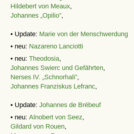
Hildebert von Meaux
,
Johannes „Opilio”
,
• Update:
Marie von der Menschwerdung
• neu:
Nazareno Lanciotti
• neu:
Theodosia
,
Johannes Swierc und Gefährten
,
Nerses IV. „Schnorhali”
,
Johannes Franziskus Lefranc
,
• Update:
Johannes de Brébeuf
• neu:
Alnobert von Seez
,
Gildard von Rouen
,