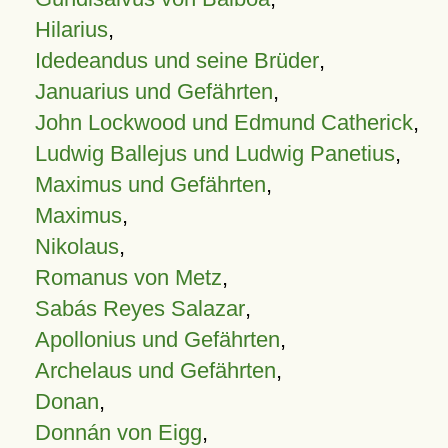
Hilarius
,
Idedeandus und seine Brüder
,
Januarius und Gefährten
,
John Lockwood und Edmund Catherick
,
Ludwig Ballejus und Ludwig Panetius
,
Maximus und Gefährten
,
Maximus
,
Nikolaus
,
Romanus von Metz
,
Sabás Reyes Salazar
,
Apollonius und Gefährten
,
Archelaus und Gefährten
,
Donan
,
Donnán von Eigg
,