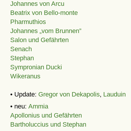
Johannes von Arcu
Beatrix von Bello-monte
Pharmuthios
Johannes
vom Brunnen
Salon und Gefährten
Senach
Stephan
Sympronian Ducki
Wikeranus
• Update:
Gregor von Dekapolis
,
Lauduin
• neu:
Ammia
Apollonius und Gefährten
Bartholuccius und Stephan