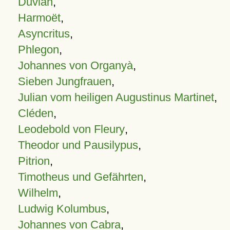
Duvian
,
Harmoët
,
Asyncritus
,
Phlegon
,
Johannes von Organyà
,
Sieben Jungfrauen
,
Julian vom heiligen Augustinus Martinet
,
Cléden
,
Leodebold von Fleury
,
Theodor und Pausilypus
,
Pitrion
,
Timotheus und Gefährten
,
Wilhelm
,
Ludwig Kolumbus
,
Johannes von Cabra
,