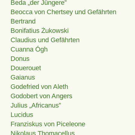
Beda „der Jüngere”
Beocca von Chertsey und Gefährten
Bertrand
Bonifatius Żukowski
Claudius und Gefährten
Cuanna Ógh
Donus
Douerouet
Gaianus
Godefried von Aleth
Godobert von Angers
Julius
Africanus
Lucidus
Franziskus von Piceleone
Nikolaus Thomacellus