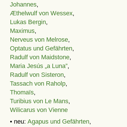
Johannes
,
Æthelwulf von Wessex
,
Lukas Bergin
,
Maximus
,
Nerveus von Melrose
,
Optatus und Gefährten
,
Radulf von Maidstone
,
Maria Jesús „a Luna”
,
Radulf von Sisteron
,
Tassach von Raholp
,
Thomaïs
,
Turibius von Le Mans
,
Wilicarus von Vienne
• neu:
Agapus und Gefährten
,