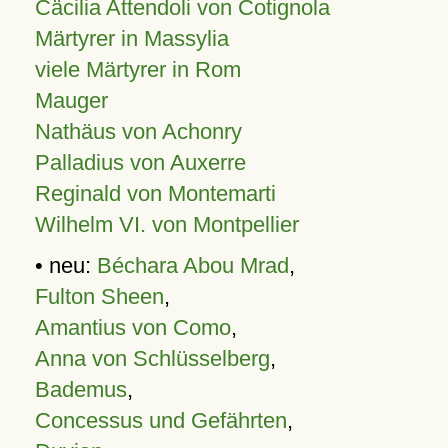
Cäcilia Attendoli von Cotignola
Märtyrer in Massylia
viele Märtyrer in Rom
Mauger
Nathäus von Achonry
Palladius von Auxerre
Reginald von Montemarti
Wilhelm VI. von Montpellier
• neu:
Béchara Abou Mrad
,
Fulton Sheen
,
Amantius von Como
,
Anna von Schlüsselberg
,
Bademus
,
Concessus und Gefährten
,