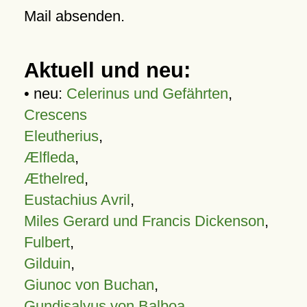
Mail absenden.
Aktuell und neu:
• neu:
Celerinus und Gefährten
,
Crescens
Eleutherius
,
Ælfleda
,
Æthelred
,
Eustachius Avril
,
Miles Gerard und Francis Dickenson
,
Fulbert
,
Gilduin
,
Giunoc von Buchan
,
Gundisalvus von Balboa
,