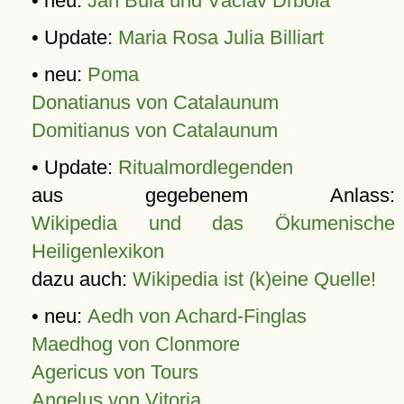
• neu:
Jan Bula und Václav Drbola
• Update:
Maria Rosa Julia Billiart
• neu:
Poma
Donatianus von Catalaunum
Domitianus von Catalaunum
• Update:
Ritualmordlegenden
aus gegebenem Anlass:
Wikipedia und das Ökumenische
Heiligenlexikon
dazu auch:
Wikipedia ist (k)eine Quelle!
• neu:
Aedh von Achard-Finglas
Maedhog von Clonmore
Agericus von Tours
Angelus von Vitoria