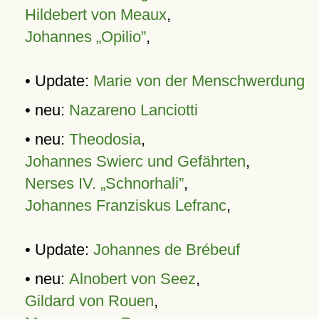
Hildebert von Meaux
,
Johannes „Opilio”
,
• Update:
Marie von der Menschwerdung
• neu:
Nazareno Lanciotti
• neu:
Theodosia
,
Johannes Swierc und Gefährten
,
Nerses IV. „Schnorhali”
,
Johannes Franziskus Lefranc
,
• Update:
Johannes de Brébeuf
• neu:
Alnobert von Seez
,
Gildard von Rouen
,