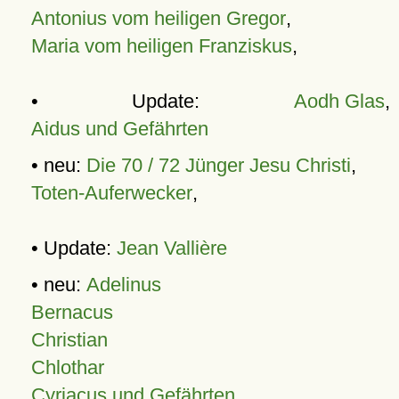
Antonius vom heiligen Gregor
,
Maria vom heiligen Franziskus
,
• Update:
Aodh Glas
,
Aidus und Gefährten
• neu:
Die 70 / 72 Jünger Jesu Christi
,
Toten-Auferwecker
,
• Update:
Jean Vallière
• neu:
Adelinus
Bernacus
Christian
Chlothar
Cyriacus und Gefährten