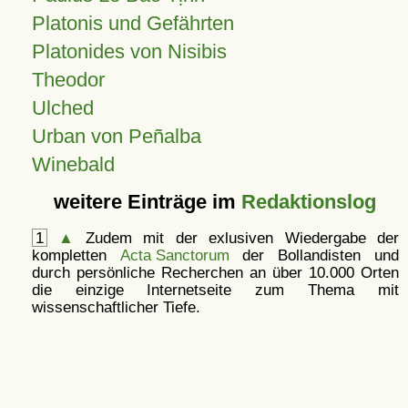
Platonis und Gefährten
Platonides von Nisibis
Theodor
Ulched
Urban von Peñalba
Winebald
weitere Einträge im
Redaktionslog
1
▲
Zudem mit der exlusiven Wiedergabe der
kompletten
Acta Sanctorum
der Bollandisten und
durch persönliche Recherchen an über 10.000 Orten
die einzige Internetseite zum Thema mit
wissenschaftlicher Tiefe.