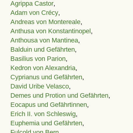
Agrippa Castor
,
Adam von Crécy
,
Andreas von Montereale
,
Anthusa von Konstantinopel
,
Anthousa von Mantinea
,
Balduin und Gefährten
,
Basilius von Parion
,
Kedron von Alexandria
,
Cyprianus und Gefährten
,
David Uribe Velasco
,
Demes und Protion und Gefährten
,
Eocapus und Gefährtinnen
,
Erich II. von Schleswig
,
Euphemia und Gefährten
,
Fulcold von Bern
,