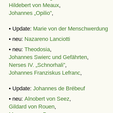
Hildebert von Meaux
,
Johannes „Opilio”
,
• Update:
Marie von der Menschwerdung
• neu:
Nazareno Lanciotti
• neu:
Theodosia
,
Johannes Swierc und Gefährten
,
Nerses IV. „Schnorhali”
,
Johannes Franziskus Lefranc
,
• Update:
Johannes de Brébeuf
• neu:
Alnobert von Seez
,
Gildard von Rouen
,