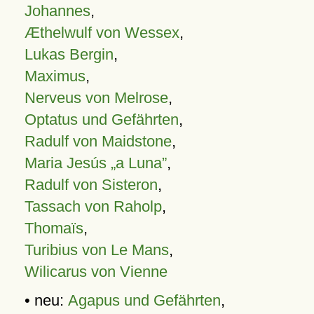
Johannes
,
Æthelwulf von Wessex
,
Lukas Bergin
,
Maximus
,
Nerveus von Melrose
,
Optatus und Gefährten
,
Radulf von Maidstone
,
Maria Jesús „a Luna”
,
Radulf von Sisteron
,
Tassach von Raholp
,
Thomaïs
,
Turibius von Le Mans
,
Wilicarus von Vienne
• neu:
Agapus und Gefährten
,