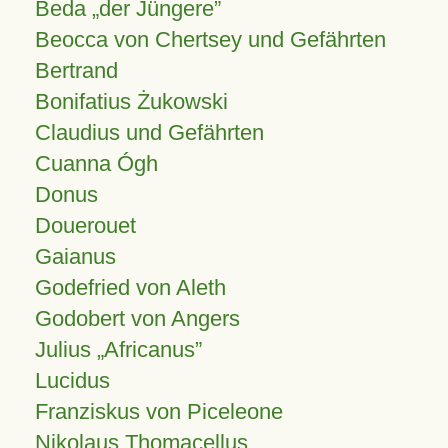
Beda „der Jüngere”
Beocca von Chertsey und Gefährten
Bertrand
Bonifatius Żukowski
Claudius und Gefährten
Cuanna Ógh
Donus
Douerouet
Gaianus
Godefried von Aleth
Godobert von Angers
Julius
Africanus
Lucidus
Franziskus von Piceleone
Nikolaus Thomacellus