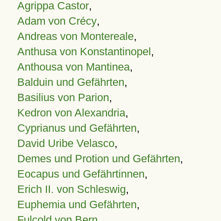
Agrippa Castor
,
Adam von Crécy
,
Andreas von Montereale
,
Anthusa von Konstantinopel
,
Anthousa von Mantinea
,
Balduin und Gefährten
,
Basilius von Parion
,
Kedron von Alexandria
,
Cyprianus und Gefährten
,
David Uribe Velasco
,
Demes und Protion und Gefährten
,
Eocapus und Gefährtinnen
,
Erich II. von Schleswig
,
Euphemia und Gefährten
,
Fulcold von Bern
,