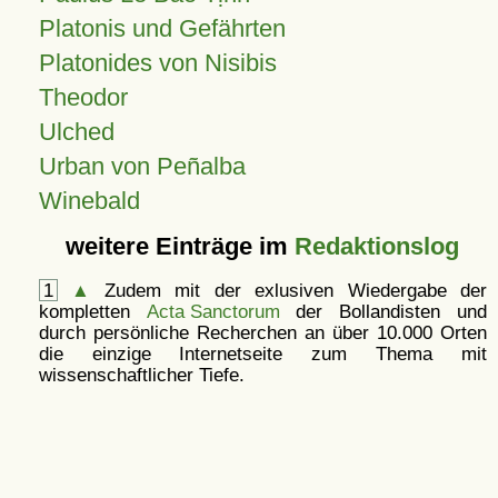
Platonis und Gefährten
Platonides von Nisibis
Theodor
Ulched
Urban von Peñalba
Winebald
weitere Einträge im
Redaktionslog
1
▲
Zudem mit der exlusiven Wiedergabe der
kompletten
Acta Sanctorum
der Bollandisten und
durch persönliche Recherchen an über 10.000 Orten
die einzige Internetseite zum Thema mit
wissenschaftlicher Tiefe.