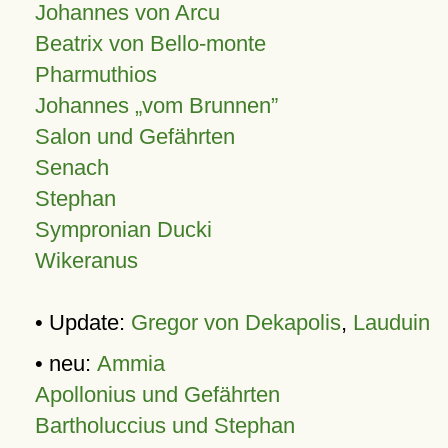
Johannes von Arcu
Beatrix von Bello-monte
Pharmuthios
Johannes
vom Brunnen
Salon und Gefährten
Senach
Stephan
Sympronian Ducki
Wikeranus
• Update:
Gregor von Dekapolis
,
Lauduin
• neu:
Ammia
Apollonius und Gefährten
Bartholuccius und Stephan