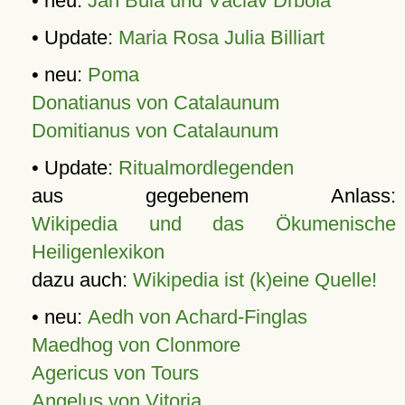
• neu:
Jan Bula und Václav Drbola
• Update:
Maria Rosa Julia Billiart
• neu:
Poma
Donatianus von Catalaunum
Domitianus von Catalaunum
• Update:
Ritualmordlegenden
aus gegebenem Anlass:
Wikipedia und das Ökumenische
Heiligenlexikon
dazu auch:
Wikipedia ist (k)eine Quelle!
• neu:
Aedh von Achard-Finglas
Maedhog von Clonmore
Agericus von Tours
Angelus von Vitoria