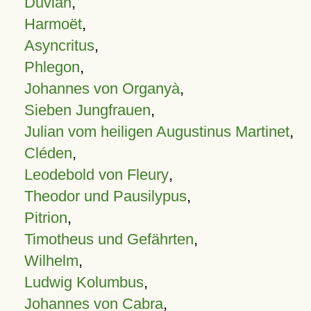
Duvian
,
Harmoët
,
Asyncritus
,
Phlegon
,
Johannes von Organyà
,
Sieben Jungfrauen
,
Julian vom heiligen Augustinus Martinet
,
Cléden
,
Leodebold von Fleury
,
Theodor und Pausilypus
,
Pitrion
,
Timotheus und Gefährten
,
Wilhelm
,
Ludwig Kolumbus
,
Johannes von Cabra
,