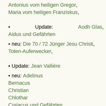
Antonius vom heiligen Gregor
,
Maria vom heiligen Franziskus
,
• Update:
Aodh Glas
,
Aidus und Gefährten
• neu:
Die 70 / 72 Jünger Jesu Christi
,
Toten-Auferwecker
,
• Update:
Jean Vallière
• neu:
Adelinus
Bernacus
Christian
Chlothar
Cyriacus und Gefährten