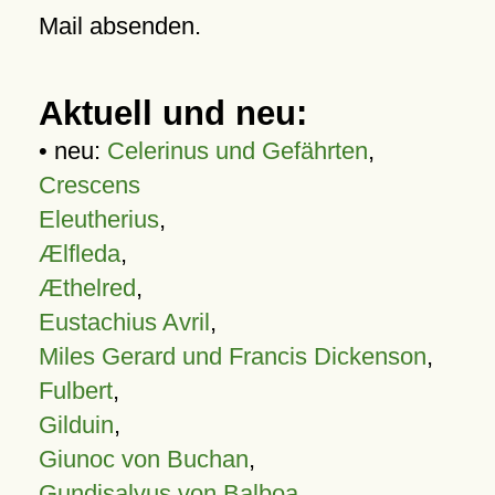
Mail absenden.
Aktuell und neu:
• neu:
Celerinus und Gefährten
,
Crescens
Eleutherius
,
Ælfleda
,
Æthelred
,
Eustachius Avril
,
Miles Gerard und Francis Dickenson
,
Fulbert
,
Gilduin
,
Giunoc von Buchan
,
Gundisalvus von Balboa
,