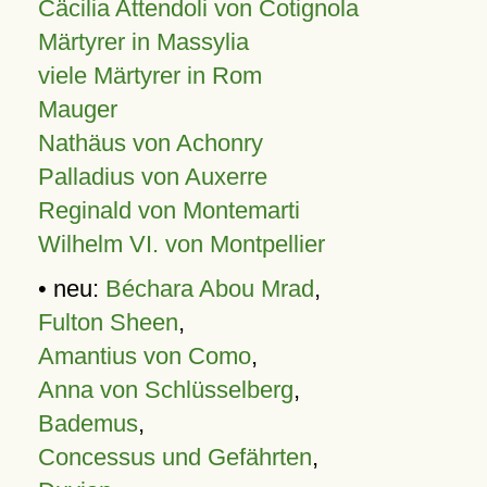
Cäcilia Attendoli von Cotignola
Märtyrer in Massylia
viele Märtyrer in Rom
Mauger
Nathäus von Achonry
Palladius von Auxerre
Reginald von Montemarti
Wilhelm VI. von Montpellier
• neu:
Béchara Abou Mrad
,
Fulton Sheen
,
Amantius von Como
,
Anna von Schlüsselberg
,
Bademus
,
Concessus und Gefährten
,