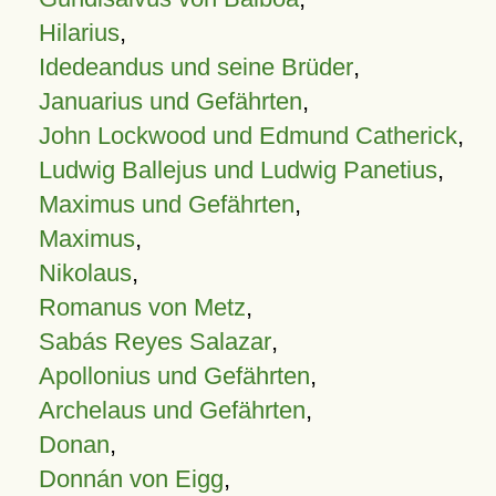
Hilarius
,
Idedeandus und seine Brüder
,
Januarius und Gefährten
,
John Lockwood und Edmund Catherick
,
Ludwig Ballejus und Ludwig Panetius
,
Maximus und Gefährten
,
Maximus
,
Nikolaus
,
Romanus von Metz
,
Sabás Reyes Salazar
,
Apollonius und Gefährten
,
Archelaus und Gefährten
,
Donan
,
Donnán von Eigg
,