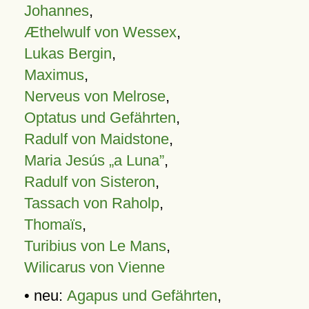
Johannes
,
Æthelwulf von Wessex
,
Lukas Bergin
,
Maximus
,
Nerveus von Melrose
,
Optatus und Gefährten
,
Radulf von Maidstone
,
Maria Jesús „a Luna”
,
Radulf von Sisteron
,
Tassach von Raholp
,
Thomaïs
,
Turibius von Le Mans
,
Wilicarus von Vienne
• neu:
Agapus und Gefährten
,