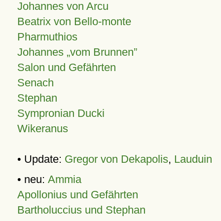
Johannes von Arcu
Beatrix von Bello-monte
Pharmuthios
Johannes
vom Brunnen
Salon und Gefährten
Senach
Stephan
Sympronian Ducki
Wikeranus
• Update:
Gregor von Dekapolis
,
Lauduin
• neu:
Ammia
Apollonius und Gefährten
Bartholuccius und Stephan