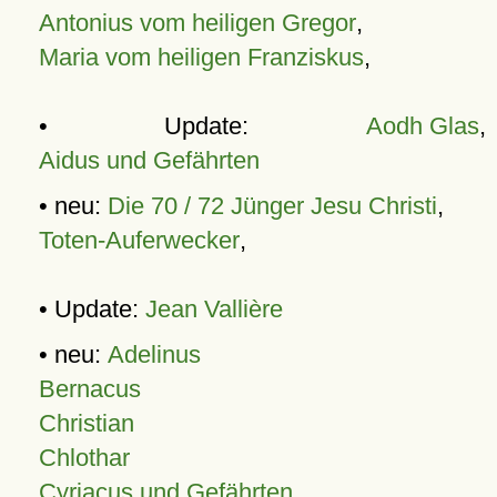
Antonius vom heiligen Gregor
,
Maria vom heiligen Franziskus
,
• Update:
Aodh Glas
,
Aidus und Gefährten
• neu:
Die 70 / 72 Jünger Jesu Christi
,
Toten-Auferwecker
,
• Update:
Jean Vallière
• neu:
Adelinus
Bernacus
Christian
Chlothar
Cyriacus und Gefährten