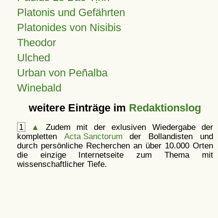
Platonis und Gefährten
Platonides von Nisibis
Theodor
Ulched
Urban von Peñalba
Winebald
weitere Einträge im
Redaktionslog
1
▲
Zudem mit der exlusiven Wiedergabe der
kompletten
Acta Sanctorum
der Bollandisten und
durch persönliche Recherchen an über 10.000 Orten
die einzige Internetseite zum Thema mit
wissenschaftlicher Tiefe.