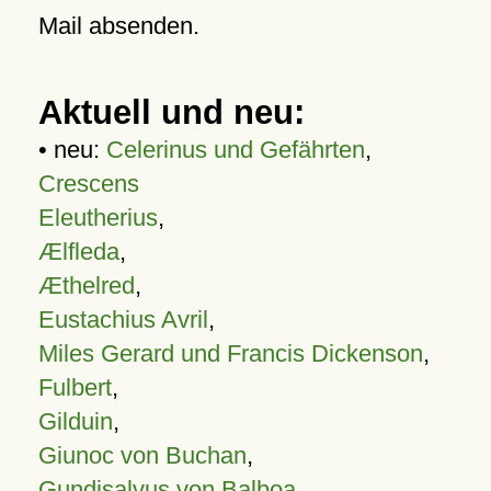
Mail absenden.
Aktuell und neu:
• neu:
Celerinus und Gefährten
,
Crescens
Eleutherius
,
Ælfleda
,
Æthelred
,
Eustachius Avril
,
Miles Gerard und Francis Dickenson
,
Fulbert
,
Gilduin
,
Giunoc von Buchan
,
Gundisalvus von Balboa
,