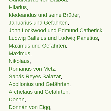
Hilarius
,
Idedeandus und seine Brüder
,
Januarius und Gefährten
,
John Lockwood und Edmund Catherick
,
Ludwig Ballejus und Ludwig Panetius
,
Maximus und Gefährten
,
Maximus
,
Nikolaus
,
Romanus von Metz
,
Sabás Reyes Salazar
,
Apollonius und Gefährten
,
Archelaus und Gefährten
,
Donan
,
Donnán von Eigg
,