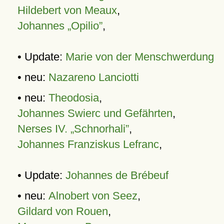
Hildebert von Meaux
,
Johannes „Opilio”
,
• Update:
Marie von der Menschwerdung
• neu:
Nazareno Lanciotti
• neu:
Theodosia
,
Johannes Swierc und Gefährten
,
Nerses IV. „Schnorhali”
,
Johannes Franziskus Lefranc
,
• Update:
Johannes de Brébeuf
• neu:
Alnobert von Seez
,
Gildard von Rouen
,