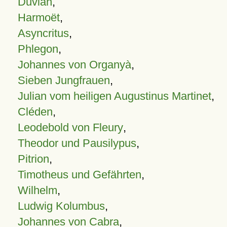
Duvian
,
Harmoët
,
Asyncritus
,
Phlegon
,
Johannes von Organyà
,
Sieben Jungfrauen
,
Julian vom heiligen Augustinus Martinet
,
Cléden
,
Leodebold von Fleury
,
Theodor und Pausilypus
,
Pitrion
,
Timotheus und Gefährten
,
Wilhelm
,
Ludwig Kolumbus
,
Johannes von Cabra
,