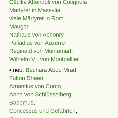
Cäcilia Attendoli von Cotignola
Märtyrer in Massylia
viele Märtyrer in Rom
Mauger
Nathäus von Achonry
Palladius von Auxerre
Reginald von Montemarti
Wilhelm VI. von Montpellier
• neu:
Béchara Abou Mrad
,
Fulton Sheen
,
Amantius von Como
,
Anna von Schlüsselberg
,
Bademus
,
Concessus und Gefährten
,