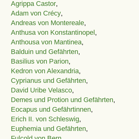
Agrippa Castor
,
Adam von Crécy
,
Andreas von Montereale
,
Anthusa von Konstantinopel
,
Anthousa von Mantinea
,
Balduin und Gefährten
,
Basilius von Parion
,
Kedron von Alexandria
,
Cyprianus und Gefährten
,
David Uribe Velasco
,
Demes und Protion und Gefährten
,
Eocapus und Gefährtinnen
,
Erich II. von Schleswig
,
Euphemia und Gefährten
,
Fulcold von Bern
,