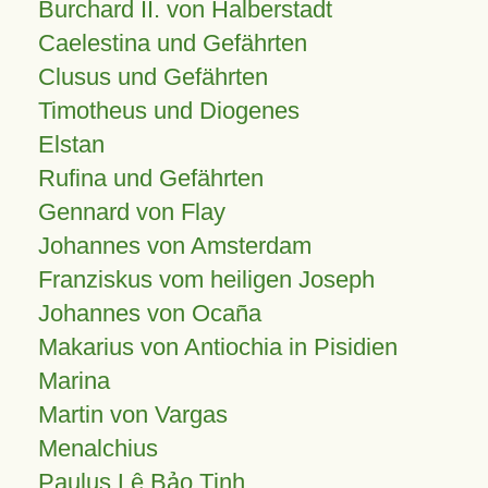
Burchard II. von Halberstadt
Caelestina und Gefährten
Clusus und Gefährten
Timotheus und Diogenes
Elstan
Rufina und Gefährten
Gennard von Flay
Johannes von Amsterdam
Franziskus vom heiligen Joseph
Johannes von Ocaña
Makarius von Antiochia in Pisidien
Marina
Martin von Vargas
Menalchius
Paulus Lê Bảo Tịnh