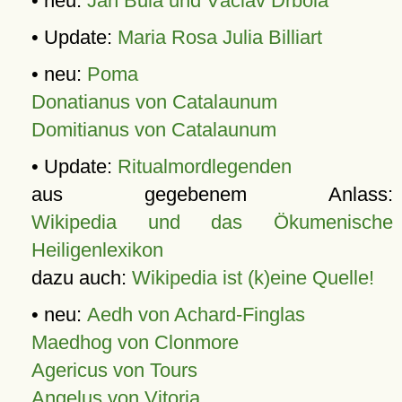
• neu:
Jan Bula und Václav Drbola
• Update:
Maria Rosa Julia Billiart
• neu:
Poma
Donatianus von Catalaunum
Domitianus von Catalaunum
• Update:
Ritualmordlegenden
aus gegebenem Anlass:
Wikipedia und das Ökumenische
Heiligenlexikon
dazu auch:
Wikipedia ist (k)eine Quelle!
• neu:
Aedh von Achard-Finglas
Maedhog von Clonmore
Agericus von Tours
Angelus von Vitoria