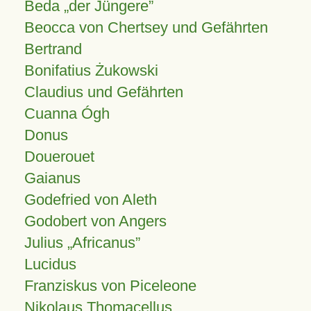
Beda „der Jüngere”
Beocca von Chertsey und Gefährten
Bertrand
Bonifatius Żukowski
Claudius und Gefährten
Cuanna Ógh
Donus
Douerouet
Gaianus
Godefried von Aleth
Godobert von Angers
Julius
Africanus
Lucidus
Franziskus von Piceleone
Nikolaus Thomacellus