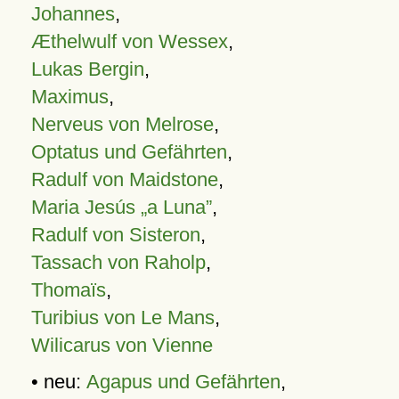
Johannes
,
Æthelwulf von Wessex
,
Lukas Bergin
,
Maximus
,
Nerveus von Melrose
,
Optatus und Gefährten
,
Radulf von Maidstone
,
Maria Jesús „a Luna”
,
Radulf von Sisteron
,
Tassach von Raholp
,
Thomaïs
,
Turibius von Le Mans
,
Wilicarus von Vienne
• neu:
Agapus und Gefährten
,