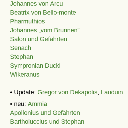
Johannes von Arcu
Beatrix von Bello-monte
Pharmuthios
Johannes
vom Brunnen
Salon und Gefährten
Senach
Stephan
Sympronian Ducki
Wikeranus
• Update:
Gregor von Dekapolis
,
Lauduin
• neu:
Ammia
Apollonius und Gefährten
Bartholuccius und Stephan