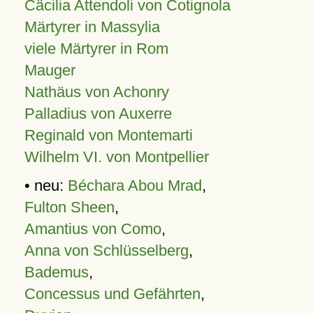
Cäcilia Attendoli von Cotignola
Märtyrer in Massylia
viele Märtyrer in Rom
Mauger
Nathäus von Achonry
Palladius von Auxerre
Reginald von Montemarti
Wilhelm VI. von Montpellier
• neu:
Béchara Abou Mrad
,
Fulton Sheen
,
Amantius von Como
,
Anna von Schlüsselberg
,
Bademus
,
Concessus und Gefährten
,