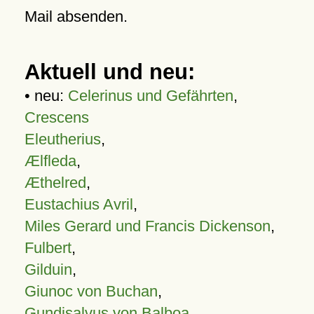
Mail absenden.
Aktuell und neu:
• neu:
Celerinus und Gefährten
,
Crescens
Eleutherius
,
Ælfleda
,
Æthelred
,
Eustachius Avril
,
Miles Gerard und Francis Dickenson
,
Fulbert
,
Gilduin
,
Giunoc von Buchan
,
Gundisalvus von Balboa
,