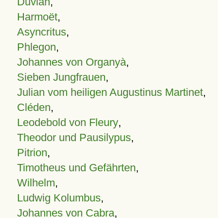
Duvian
,
Harmoët
,
Asyncritus
,
Phlegon
,
Johannes von Organyà
,
Sieben Jungfrauen
,
Julian vom heiligen Augustinus Martinet
,
Cléden
,
Leodebold von Fleury
,
Theodor und Pausilypus
,
Pitrion
,
Timotheus und Gefährten
,
Wilhelm
,
Ludwig Kolumbus
,
Johannes von Cabra
,