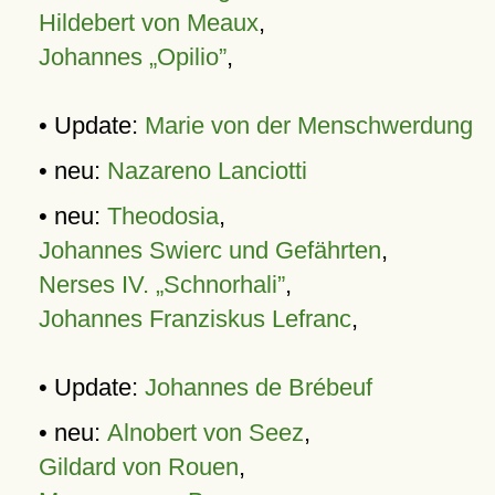
Hildebert von Meaux
,
Johannes „Opilio”
,
• Update:
Marie von der Menschwerdung
• neu:
Nazareno Lanciotti
• neu:
Theodosia
,
Johannes Swierc und Gefährten
,
Nerses IV. „Schnorhali”
,
Johannes Franziskus Lefranc
,
• Update:
Johannes de Brébeuf
• neu:
Alnobert von Seez
,
Gildard von Rouen
,