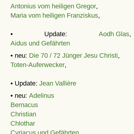
Antonius vom heiligen Gregor
,
Maria vom heiligen Franziskus
,
• Update:
Aodh Glas
,
Aidus und Gefährten
• neu:
Die 70 / 72 Jünger Jesu Christi
,
Toten-Auferwecker
,
• Update:
Jean Vallière
• neu:
Adelinus
Bernacus
Christian
Chlothar
Cyriacus und Gefährten