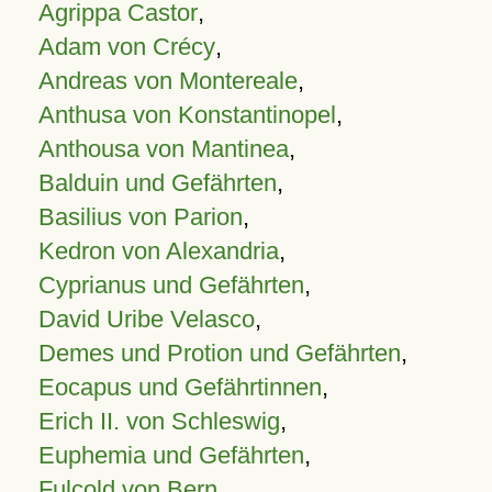
Agrippa Castor
,
Adam von Crécy
,
Andreas von Montereale
,
Anthusa von Konstantinopel
,
Anthousa von Mantinea
,
Balduin und Gefährten
,
Basilius von Parion
,
Kedron von Alexandria
,
Cyprianus und Gefährten
,
David Uribe Velasco
,
Demes und Protion und Gefährten
,
Eocapus und Gefährtinnen
,
Erich II. von Schleswig
,
Euphemia und Gefährten
,
Fulcold von Bern
,