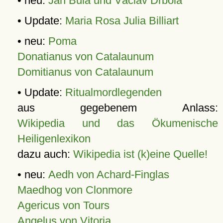
• neu:
Jan Bula und Václav Drbola
• Update:
Maria Rosa Julia Billiart
• neu:
Poma
Donatianus von Catalaunum
Domitianus von Catalaunum
• Update:
Ritualmordlegenden
aus gegebenem Anlass:
Wikipedia und das Ökumenische
Heiligenlexikon
dazu auch:
Wikipedia ist (k)eine Quelle!
• neu:
Aedh von Achard-Finglas
Maedhog von Clonmore
Agericus von Tours
Angelus von Vitoria