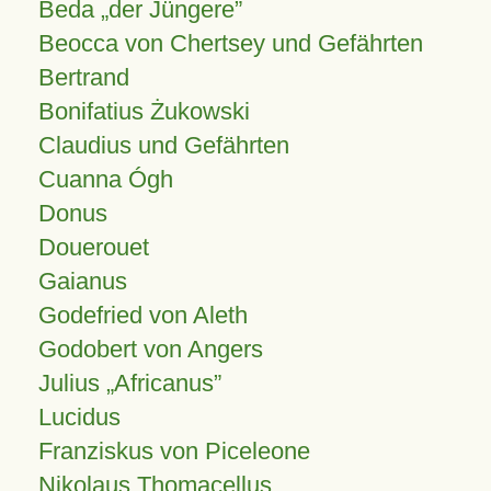
Beda „der Jüngere”
Beocca von Chertsey und Gefährten
Bertrand
Bonifatius Żukowski
Claudius und Gefährten
Cuanna Ógh
Donus
Douerouet
Gaianus
Godefried von Aleth
Godobert von Angers
Julius
Africanus
Lucidus
Franziskus von Piceleone
Nikolaus Thomacellus