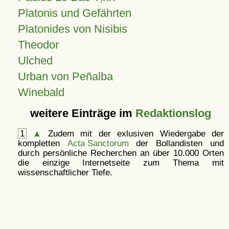
Platonis und Gefährten
Platonides von Nisibis
Theodor
Ulched
Urban von Peñalba
Winebald
weitere Einträge im
Redaktionslog
1
▲
Zudem mit der exlusiven Wiedergabe der
kompletten
Acta Sanctorum
der Bollandisten und
durch persönliche Recherchen an über 10.000 Orten
die einzige Internetseite zum Thema mit
wissenschaftlicher Tiefe.