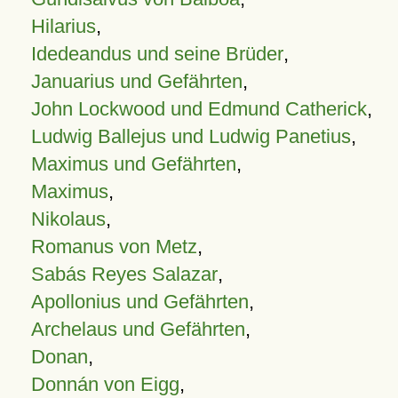
Hilarius
,
Idedeandus und seine Brüder
,
Januarius und Gefährten
,
John Lockwood und Edmund Catherick
,
Ludwig Ballejus und Ludwig Panetius
,
Maximus und Gefährten
,
Maximus
,
Nikolaus
,
Romanus von Metz
,
Sabás Reyes Salazar
,
Apollonius und Gefährten
,
Archelaus und Gefährten
,
Donan
,
Donnán von Eigg
,