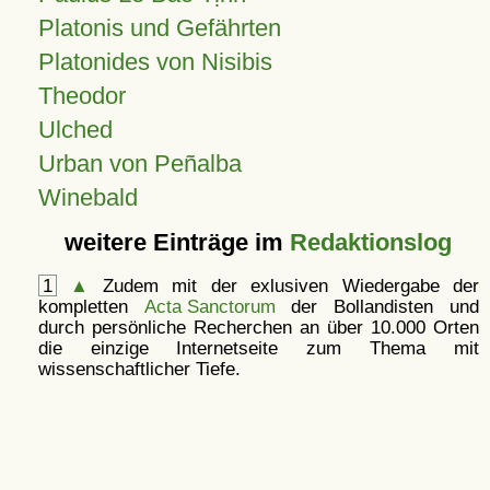
Platonis und Gefährten
Platonides von Nisibis
Theodor
Ulched
Urban von Peñalba
Winebald
weitere Einträge im
Redaktionslog
1
▲
Zudem mit der exlusiven Wiedergabe der
kompletten
Acta Sanctorum
der Bollandisten und
durch persönliche Recherchen an über 10.000 Orten
die einzige Internetseite zum Thema mit
wissenschaftlicher Tiefe.