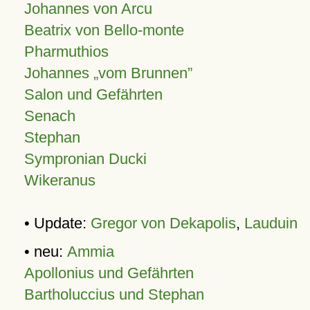
Johannes von Arcu
Beatrix von Bello-monte
Pharmuthios
Johannes
vom Brunnen
Salon und Gefährten
Senach
Stephan
Sympronian Ducki
Wikeranus
• Update:
Gregor von Dekapolis
,
Lauduin
• neu:
Ammia
Apollonius und Gefährten
Bartholuccius und Stephan