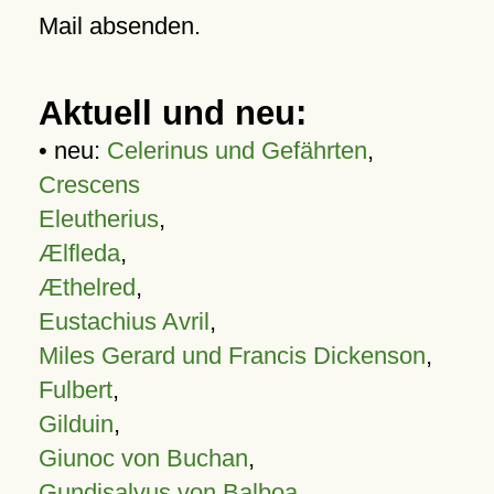
Mail absenden.
Aktuell und neu:
• neu:
Celerinus und Gefährten
,
Crescens
Eleutherius
,
Ælfleda
,
Æthelred
,
Eustachius Avril
,
Miles Gerard und Francis Dickenson
,
Fulbert
,
Gilduin
,
Giunoc von Buchan
,
Gundisalvus von Balboa
,