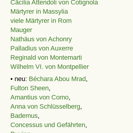
Cäcilia Attendoli von Cotignola
Märtyrer in Massylia
viele Märtyrer in Rom
Mauger
Nathäus von Achonry
Palladius von Auxerre
Reginald von Montemarti
Wilhelm VI. von Montpellier
• neu:
Béchara Abou Mrad
,
Fulton Sheen
,
Amantius von Como
,
Anna von Schlüsselberg
,
Bademus
,
Concessus und Gefährten
,