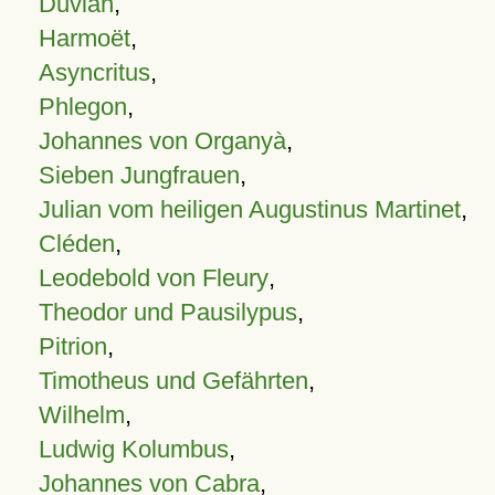
Duvian
,
Harmoët
,
Asyncritus
,
Phlegon
,
Johannes von Organyà
,
Sieben Jungfrauen
,
Julian vom heiligen Augustinus Martinet
,
Cléden
,
Leodebold von Fleury
,
Theodor und Pausilypus
,
Pitrion
,
Timotheus und Gefährten
,
Wilhelm
,
Ludwig Kolumbus
,
Johannes von Cabra
,