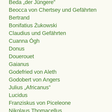
Beda „der Jüngere”
Beocca von Chertsey und Gefährten
Bertrand
Bonifatius Żukowski
Claudius und Gefährten
Cuanna Ógh
Donus
Douerouet
Gaianus
Godefried von Aleth
Godobert von Angers
Julius
Africanus
Lucidus
Franziskus von Piceleone
Nikolaus Thomacellus