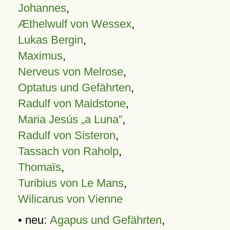
Johannes
,
Æthelwulf von Wessex
,
Lukas Bergin
,
Maximus
,
Nerveus von Melrose
,
Optatus und Gefährten
,
Radulf von Maidstone
,
Maria Jesús „a Luna”
,
Radulf von Sisteron
,
Tassach von Raholp
,
Thomaïs
,
Turibius von Le Mans
,
Wilicarus von Vienne
• neu:
Agapus und Gefährten
,