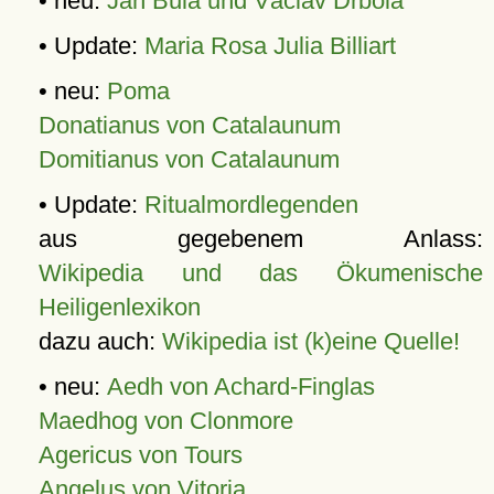
• neu:
Jan Bula und Václav Drbola
• Update:
Maria Rosa Julia Billiart
• neu:
Poma
Donatianus von Catalaunum
Domitianus von Catalaunum
• Update:
Ritualmordlegenden
aus gegebenem Anlass:
Wikipedia und das Ökumenische
Heiligenlexikon
dazu auch:
Wikipedia ist (k)eine Quelle!
• neu:
Aedh von Achard-Finglas
Maedhog von Clonmore
Agericus von Tours
Angelus von Vitoria