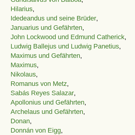
Hilarius
,
Idedeandus und seine Brüder
,
Januarius und Gefährten
,
John Lockwood und Edmund Catherick
,
Ludwig Ballejus und Ludwig Panetius
,
Maximus und Gefährten
,
Maximus
,
Nikolaus
,
Romanus von Metz
,
Sabás Reyes Salazar
,
Apollonius und Gefährten
,
Archelaus und Gefährten
,
Donan
,
Donnán von Eigg
,