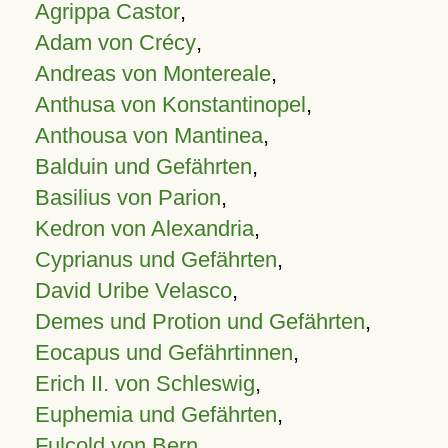
Agrippa Castor
,
Adam von Crécy
,
Andreas von Montereale
,
Anthusa von Konstantinopel
,
Anthousa von Mantinea
,
Balduin und Gefährten
,
Basilius von Parion
,
Kedron von Alexandria
,
Cyprianus und Gefährten
,
David Uribe Velasco
,
Demes und Protion und Gefährten
,
Eocapus und Gefährtinnen
,
Erich II. von Schleswig
,
Euphemia und Gefährten
,
Fulcold von Bern
,