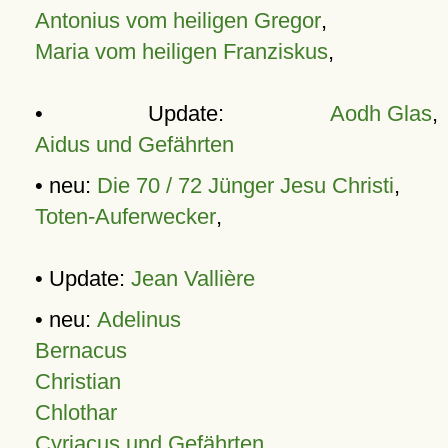
Antonius vom heiligen Gregor
,
Maria vom heiligen Franziskus
,
• Update:
Aodh Glas
,
Aidus und Gefährten
• neu:
Die 70 / 72 Jünger Jesu Christi
,
Toten-Auferwecker
,
• Update:
Jean Vallière
• neu:
Adelinus
Bernacus
Christian
Chlothar
Cyriacus und Gefährten