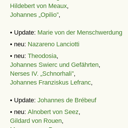
Hildebert von Meaux
,
Johannes „Opilio”
,
• Update:
Marie von der Menschwerdung
• neu:
Nazareno Lanciotti
• neu:
Theodosia
,
Johannes Swierc und Gefährten
,
Nerses IV. „Schnorhali”
,
Johannes Franziskus Lefranc
,
• Update:
Johannes de Brébeuf
• neu:
Alnobert von Seez
,
Gildard von Rouen
,