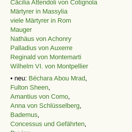
Cäcilia Attendoli von Cotignola
Märtyrer in Massylia
viele Märtyrer in Rom
Mauger
Nathäus von Achonry
Palladius von Auxerre
Reginald von Montemarti
Wilhelm VI. von Montpellier
• neu:
Béchara Abou Mrad
,
Fulton Sheen
,
Amantius von Como
,
Anna von Schlüsselberg
,
Bademus
,
Concessus und Gefährten
,