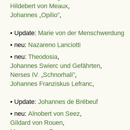
Hildebert von Meaux
,
Johannes „Opilio”
,
• Update:
Marie von der Menschwerdung
• neu:
Nazareno Lanciotti
• neu:
Theodosia
,
Johannes Swierc und Gefährten
,
Nerses IV. „Schnorhali”
,
Johannes Franziskus Lefranc
,
• Update:
Johannes de Brébeuf
• neu:
Alnobert von Seez
,
Gildard von Rouen
,