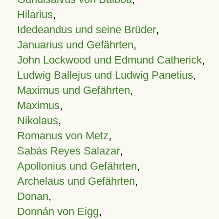
Hilarius
,
Idedeandus und seine Brüder
,
Januarius und Gefährten
,
John Lockwood und Edmund Catherick
,
Ludwig Ballejus und Ludwig Panetius
,
Maximus und Gefährten
,
Maximus
,
Nikolaus
,
Romanus von Metz
,
Sabás Reyes Salazar
,
Apollonius und Gefährten
,
Archelaus und Gefährten
,
Donan
,
Donnán von Eigg
,