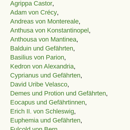
Agrippa Castor
,
Adam von Crécy
,
Andreas von Montereale
,
Anthusa von Konstantinopel
,
Anthousa von Mantinea
,
Balduin und Gefährten
,
Basilius von Parion
,
Kedron von Alexandria
,
Cyprianus und Gefährten
,
David Uribe Velasco
,
Demes und Protion und Gefährten
,
Eocapus und Gefährtinnen
,
Erich II. von Schleswig
,
Euphemia und Gefährten
,
Fulcold von Bern
,