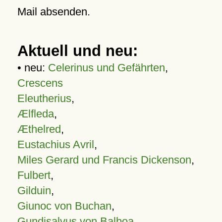
Mail absenden.
Aktuell und neu:
• neu:
Celerinus und Gefährten
,
Crescens
Eleutherius
,
Ælfleda
,
Æthelred
,
Eustachius Avril
,
Miles Gerard und Francis Dickenson
,
Fulbert
,
Gilduin
,
Giunoc von Buchan
,
Gundisalvus von Balboa
,