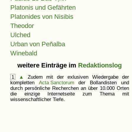
Platonis und Gefährten
Platonides von Nisibis
Theodor
Ulched
Urban von Peñalba
Winebald
weitere Einträge im
Redaktionslog
1
▲
Zudem mit der exlusiven Wiedergabe der
kompletten
Acta Sanctorum
der Bollandisten und
durch persönliche Recherchen an über 10.000 Orten
die einzige Internetseite zum Thema mit
wissenschaftlicher Tiefe.