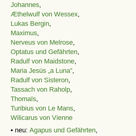
Johannes
,
Æthelwulf von Wessex
,
Lukas Bergin
,
Maximus
,
Nerveus von Melrose
,
Optatus und Gefährten
,
Radulf von Maidstone
,
Maria Jesús „a Luna”
,
Radulf von Sisteron
,
Tassach von Raholp
,
Thomaïs
,
Turibius von Le Mans
,
Wilicarus von Vienne
• neu:
Agapus und Gefährten
,