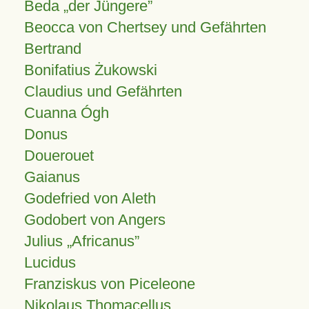
Beda „der Jüngere”
Beocca von Chertsey und Gefährten
Bertrand
Bonifatius Żukowski
Claudius und Gefährten
Cuanna Ógh
Donus
Douerouet
Gaianus
Godefried von Aleth
Godobert von Angers
Julius
Africanus
Lucidus
Franziskus von Piceleone
Nikolaus Thomacellus