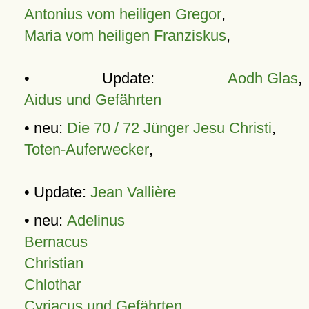
Antonius vom heiligen Gregor
,
Maria vom heiligen Franziskus
,
• Update:
Aodh Glas
,
Aidus und Gefährten
• neu:
Die 70 / 72 Jünger Jesu Christi
,
Toten-Auferwecker
,
• Update:
Jean Vallière
• neu:
Adelinus
Bernacus
Christian
Chlothar
Cyriacus und Gefährten