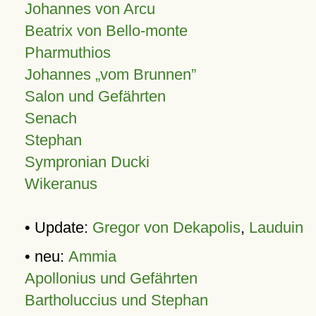
Johannes von Arcu
Beatrix von Bello-monte
Pharmuthios
Johannes
vom Brunnen
Salon und Gefährten
Senach
Stephan
Sympronian Ducki
Wikeranus
• Update:
Gregor von Dekapolis
,
Lauduin
• neu:
Ammia
Apollonius und Gefährten
Bartholuccius und Stephan