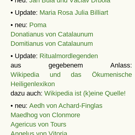
• neu:
Jan Bula und Václav Drbola
• Update:
Maria Rosa Julia Billiart
• neu:
Poma
Donatianus von Catalaunum
Domitianus von Catalaunum
• Update:
Ritualmordlegenden
aus gegebenem Anlass:
Wikipedia und das Ökumenische
Heiligenlexikon
dazu auch:
Wikipedia ist (k)eine Quelle!
• neu:
Aedh von Achard-Finglas
Maedhog von Clonmore
Agericus von Tours
Angelus von Vitoria