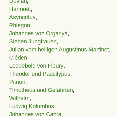
Duvian
,
Harmoët
,
Asyncritus
,
Phlegon
,
Johannes von Organyà
,
Sieben Jungfrauen
,
Julian vom heiligen Augustinus Martinet
,
Cléden
,
Leodebold von Fleury
,
Theodor und Pausilypus
,
Pitrion
,
Timotheus und Gefährten
,
Wilhelm
,
Ludwig Kolumbus
,
Johannes von Cabra
,