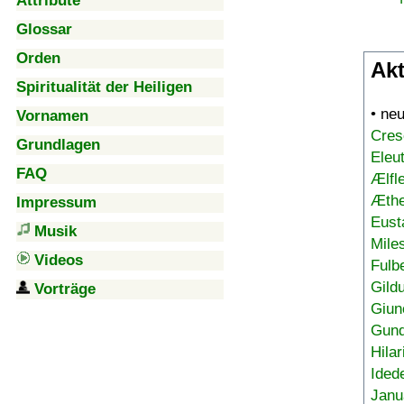
Attribute
Glossar
Orden
Akt
Spiritualität der Heiligen
• ne
Vornamen
Cres
Grundlagen
Eleu
FAQ
Ælfl
Æthe
Impressum
Eust
Musik
Mile
Videos
Fulb
Gild
Vorträge
Giun
Gund
Hilar
Ided
Janu