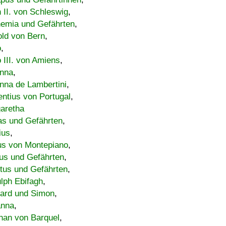
h II. von Schleswig
,
emia und Gefährten
,
old von Bern
,
o
,
 III. von Amiens
,
nna
,
nna de Lambertini
,
entius von Portugal
,
aretha
s und Gefährten
,
ius
,
us von Montepiano
,
us und Gefährten
,
tus und Gefährten
,
lph Ebifagh
,
ard und Simon
,
anna
,
han von Barquel
,