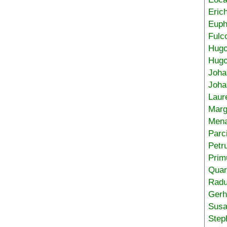
Eric
Euph
Fulc
Hug
Hugo
Joha
Joha
Laur
Marg
Mena
Parc
Petr
Prim
Quar
Radu
Gerh
Sus
Step