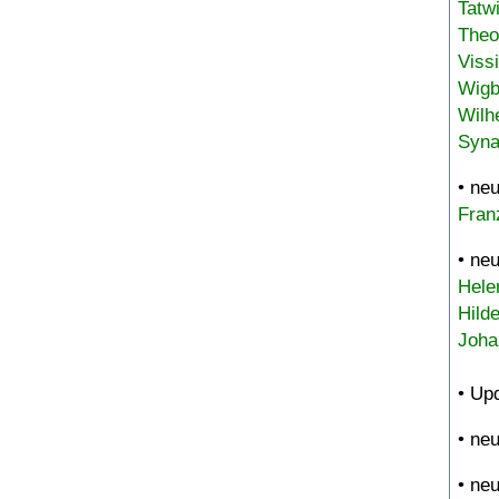
Tatw
Theo
Viss
Wigb
Wilh
Syna
• ne
Fran
• ne
Hele
Hild
Joha
• Up
• ne
• ne