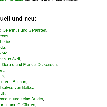
uell und neu:
u:
Celerinus und Gefährten
,
cens
therius
,
eda
,
lred
,
achius Avril
,
s Gerard und Francis Dickenson
,
ert
,
uin
,
oc von Buchan
,
isalvus von Balboa
,
ius
,
eandus und seine Brüder
,
arius und Gefährten
,