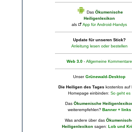
Das
Ökumenische
Heiligenlexikon
als
App für Android-Handys
Update für unseren Stick?
Anleitung lesen oder bestellen
Web 3.0
-
Allgemeine Kommentare
Unser
Grünewald-Desktop
Die Heiligen des Tages
kostenlos auf 
Homepage einbinden:
So geht es
Das
Ökumenische Heiligenlexiko
weiterempfehlen?
Banner + links
Was andere über das
Ökumenisch
Heiligenlexikon
sagen:
Lob und Kri