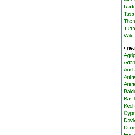
Radu
Tass
Tho
Turi
Wili
• ne
Agri
Adam
Andr
Anth
Anth
Bald
Basi
Kedr
Cypr
Davi
Deme
Eoca