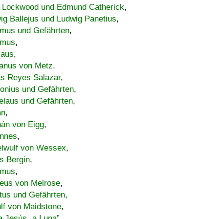
 Lockwood und Edmund Catherick
,
ig Ballejus und Ludwig Panetius
,
mus und Gefährten
,
imus
,
laus
,
nus von Metz
,
s Reyes Salazar
,
lonius und Gefährten
,
elaus und Gefährten
,
an
,
án von Eigg
,
nnes
,
lwulf von Wessex
,
s Bergin
,
imus
,
eus von Melrose
,
tus und Gefährten
,
lf von Maidstone
,
a Jesús „a Luna”
,