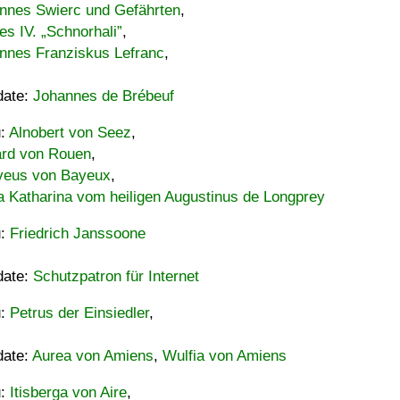
nnes Swierc und Gefährten
,
es IV. „Schnorhali”
,
nnes Franziskus Lefranc
,
date:
Johannes de Brébeuf
u:
Alnobert von Seez
,
ard von Rouen
,
eus von Bayeux
,
a Katharina vom heiligen Augustinus de Longprey
u:
Friedrich Janssoone
date:
Schutzpatron für Internet
u:
Petrus der Einsiedler
,
date:
Aurea von Amiens
,
Wulfia von Amiens
u:
Itisberga von Aire
,