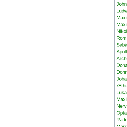
John
Ludw
Maxi
Max
Niko
Roma
Sabá
Apol
Arch
Don
Donn
Joha
Æthe
Luka
Max
Nerv
Opta
Radu
Mari