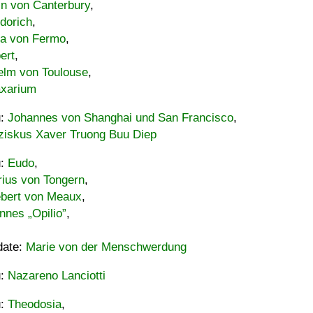
in von Canterbury
,
dorich
,
ia von Fermo
,
ert
,
elm von Toulouse
,
xarium
u:
Johannes von Shanghai und San Francisco
,
ziskus Xaver Truong Buu Diep
u:
Eudo
,
rius von Tongern
,
ebert von Meaux
,
nnes „Opilio”
,
date:
Marie von der Menschwerdung
u:
Nazareno Lanciotti
u:
Theodosia
,