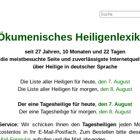
Ökumenisches Heiligenlexi
seit
27 Jahren, 10 Monaten und 22 Tagen
die meistbesuchte Seite und zuverlässigste Internetque
über Heilige in deutscher Sprache
Die Liste aller Heiligen für heute,
den 7. August
Die Liste aller Heiligen für morgen,
den 8. August
Der eine Tagesheilige für heute
, den 7. August
Der eine Tagesheilige für morgen
, den 8. August
Service:
Wir schicken Ihnen den
Tagesheiligen
jeden Mo
kostenlos in Ihr E-Mail-Postfach. Zum Bestellen bitte die
Mail-Formular
aufrufen und die Mail absenden.