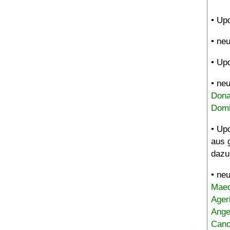
• Up
• ne
• Up
• ne
Dona
Domi
• Up
aus 
dazu
• ne
Maed
Ager
Ange
Canc