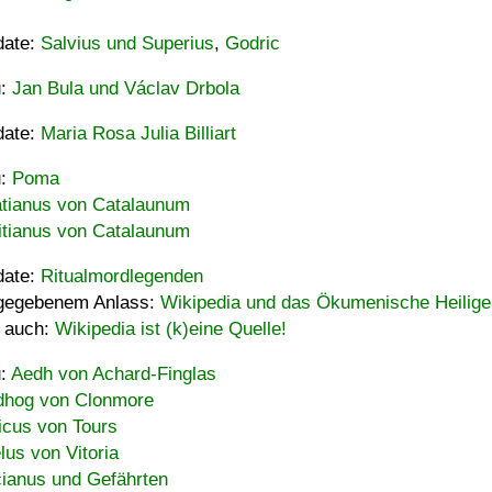
date:
Salvius und Superius
,
Godric
u:
Jan Bula und Václav Drbola
date:
Maria Rosa Julia Billiart
u:
Poma
tianus von Catalaunum
tianus von Catalaunum
date:
Ritualmordlegenden
gegebenem Anlass:
Wikipedia und das Ökumenische Heilige
 auch:
Wikipedia ist (k)eine Quelle!
u:
Aedh von Achard-Finglas
hog von Clonmore
icus von Tours
lus von Vitoria
ianus und Gefährten