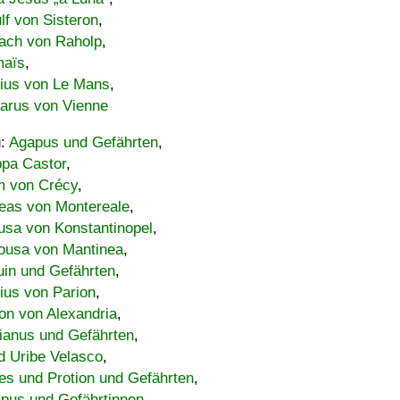
lf von Sisteron
,
ach von Raholp
,
maïs
,
bius von Le Mans
,
carus von Vienne
u:
Agapus und Gefährten
,
ppa Castor
,
 von Crécy
,
eas von Montereale
,
usa von Konstantinopel
,
ousa von Mantinea
,
uin und Gefährten
,
lius von Parion
,
on von Alexandria
,
ianus und Gefährten
,
d Uribe Velasco
,
s und Protion und Gefährten
,
pus und Gefährtinnen
,