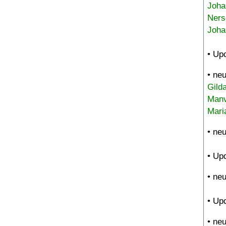
Joha
Ners
Joha
• Up
• ne
Gild
Manv
Mari
• ne
• Up
• ne
• Up
• ne