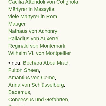
Cäcilia Attendoli von Cotignola
Märtyrer in Massylia
viele Märtyrer in Rom
Mauger
Nathäus von Achonry
Palladius von Auxerre
Reginald von Montemarti
Wilhelm VI. von Montpellier
• neu:
Béchara Abou Mrad
,
Fulton Sheen
,
Amantius von Como
,
Anna von Schlüsselberg
,
Bademus
,
Concessus und Gefährten
,