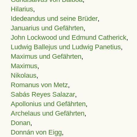
Hilarius
,
Idedeandus und seine Brüder
,
Januarius und Gefährten
,
John Lockwood und Edmund Catherick
,
Ludwig Ballejus und Ludwig Panetius
,
Maximus und Gefährten
,
Maximus
,
Nikolaus
,
Romanus von Metz
,
Sabás Reyes Salazar
,
Apollonius und Gefährten
,
Archelaus und Gefährten
,
Donan
,
Donnán von Eigg
,