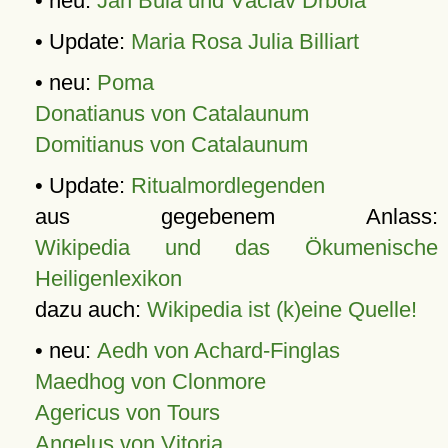
• neu:
Jan Bula und Václav Drbola
• Update:
Maria Rosa Julia Billiart
• neu:
Poma
Donatianus von Catalaunum
Domitianus von Catalaunum
• Update:
Ritualmordlegenden
aus gegebenem Anlass:
Wikipedia und das Ökumenische
Heiligenlexikon
dazu auch:
Wikipedia ist (k)eine Quelle!
• neu:
Aedh von Achard-Finglas
Maedhog von Clonmore
Agericus von Tours
Angelus von Vitoria