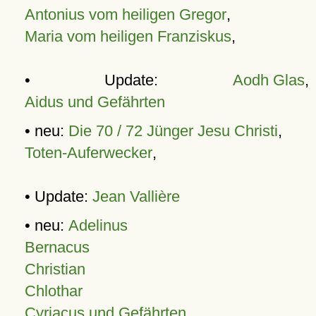
Antonius vom heiligen Gregor
,
Maria vom heiligen Franziskus
,
• Update:
Aodh Glas
,
Aidus und Gefährten
• neu:
Die 70 / 72 Jünger Jesu Christi
,
Toten-Auferwecker
,
• Update:
Jean Vallière
• neu:
Adelinus
Bernacus
Christian
Chlothar
Cyriacus und Gefährten