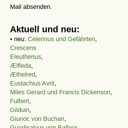
Mail absenden.
Aktuell und neu:
• neu:
Celerinus und Gefährten
,
Crescens
Eleutherius
,
Ælfleda
,
Æthelred
,
Eustachius Avril
,
Miles Gerard und Francis Dickenson
,
Fulbert
,
Gilduin
,
Giunoc von Buchan
,
Gundisalvus von Balboa
,