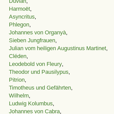
Duvian
,
Harmoët
,
Asyncritus
,
Phlegon
,
Johannes von Organyà
,
Sieben Jungfrauen
,
Julian vom heiligen Augustinus Martinet
,
Cléden
,
Leodebold von Fleury
,
Theodor und Pausilypus
,
Pitrion
,
Timotheus und Gefährten
,
Wilhelm
,
Ludwig Kolumbus
,
Johannes von Cabra
,