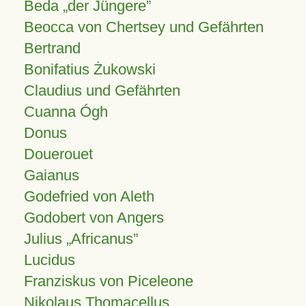
Beda „der Jüngere”
Beocca von Chertsey und Gefährten
Bertrand
Bonifatius Żukowski
Claudius und Gefährten
Cuanna Ógh
Donus
Douerouet
Gaianus
Godefried von Aleth
Godobert von Angers
Julius
Africanus
Lucidus
Franziskus von Piceleone
Nikolaus Thomacellus