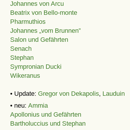
Johannes von Arcu
Beatrix von Bello-monte
Pharmuthios
Johannes
vom Brunnen
Salon und Gefährten
Senach
Stephan
Sympronian Ducki
Wikeranus
• Update:
Gregor von Dekapolis
,
Lauduin
• neu:
Ammia
Apollonius und Gefährten
Bartholuccius und Stephan