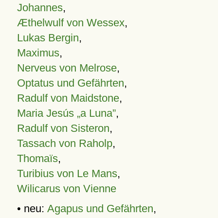
Johannes
,
Æthelwulf von Wessex
,
Lukas Bergin
,
Maximus
,
Nerveus von Melrose
,
Optatus und Gefährten
,
Radulf von Maidstone
,
Maria Jesús „a Luna”
,
Radulf von Sisteron
,
Tassach von Raholp
,
Thomaïs
,
Turibius von Le Mans
,
Wilicarus von Vienne
• neu:
Agapus und Gefährten
,