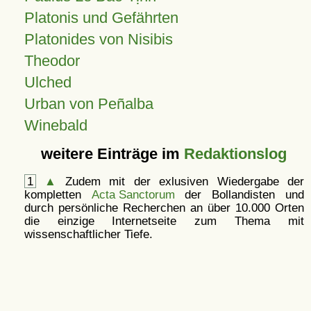
Platonis und Gefährten
Platonides von Nisibis
Theodor
Ulched
Urban von Peñalba
Winebald
weitere Einträge im
Redaktionslog
1
▲
Zudem mit der exlusiven Wiedergabe der
kompletten
Acta Sanctorum
der Bollandisten und
durch persönliche Recherchen an über 10.000 Orten
die einzige Internetseite zum Thema mit
wissenschaftlicher Tiefe.