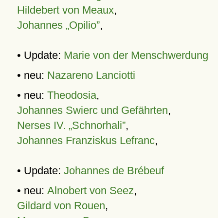
Hildebert von Meaux
,
Johannes „Opilio”
,
• Update:
Marie von der Menschwerdung
• neu:
Nazareno Lanciotti
• neu:
Theodosia
,
Johannes Swierc und Gefährten
,
Nerses IV. „Schnorhali”
,
Johannes Franziskus Lefranc
,
• Update:
Johannes de Brébeuf
• neu:
Alnobert von Seez
,
Gildard von Rouen
,