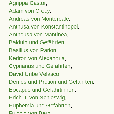
Agrippa Castor
,
Adam von Crécy
,
Andreas von Montereale
,
Anthusa von Konstantinopel
,
Anthousa von Mantinea
,
Balduin und Gefährten
,
Basilius von Parion
,
Kedron von Alexandria
,
Cyprianus und Gefährten
,
David Uribe Velasco
,
Demes und Protion und Gefährten
,
Eocapus und Gefährtinnen
,
Erich II. von Schleswig
,
Euphemia und Gefährten
,
Fulcold von Bern
,