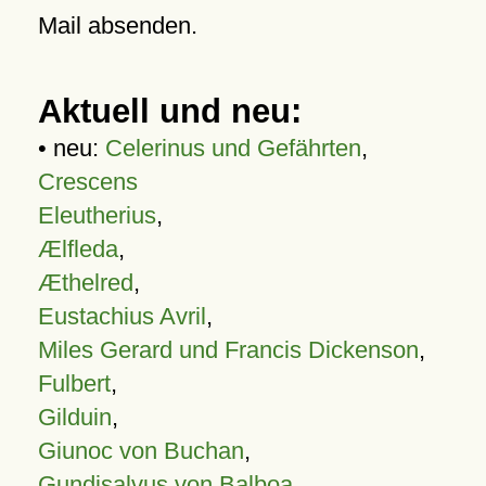
Mail absenden.
Aktuell und neu:
• neu:
Celerinus und Gefährten
,
Crescens
Eleutherius
,
Ælfleda
,
Æthelred
,
Eustachius Avril
,
Miles Gerard und Francis Dickenson
,
Fulbert
,
Gilduin
,
Giunoc von Buchan
,
Gundisalvus von Balboa
,