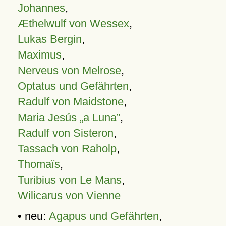
Johannes
,
Æthelwulf von Wessex
,
Lukas Bergin
,
Maximus
,
Nerveus von Melrose
,
Optatus und Gefährten
,
Radulf von Maidstone
,
Maria Jesús „a Luna”
,
Radulf von Sisteron
,
Tassach von Raholp
,
Thomaïs
,
Turibius von Le Mans
,
Wilicarus von Vienne
• neu:
Agapus und Gefährten
,