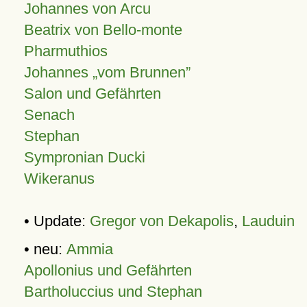
Johannes von Arcu
Beatrix von Bello-monte
Pharmuthios
Johannes
vom Brunnen
Salon und Gefährten
Senach
Stephan
Sympronian Ducki
Wikeranus
• Update:
Gregor von Dekapolis
,
Lauduin
• neu:
Ammia
Apollonius und Gefährten
Bartholuccius und Stephan