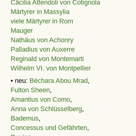
Cäcilia Attendoli von Cotignola
Märtyrer in Massylia
viele Märtyrer in Rom
Mauger
Nathäus von Achonry
Palladius von Auxerre
Reginald von Montemarti
Wilhelm VI. von Montpellier
• neu:
Béchara Abou Mrad
,
Fulton Sheen
,
Amantius von Como
,
Anna von Schlüsselberg
,
Bademus
,
Concessus und Gefährten
,