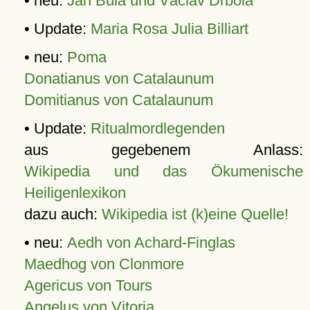
• neu:
Jan Bula und Václav Drbola
• Update:
Maria Rosa Julia Billiart
• neu:
Poma
Donatianus von Catalaunum
Domitianus von Catalaunum
• Update:
Ritualmordlegenden
aus gegebenem Anlass:
Wikipedia und das Ökumenische
Heiligenlexikon
dazu auch:
Wikipedia ist (k)eine Quelle!
• neu:
Aedh von Achard-Finglas
Maedhog von Clonmore
Agericus von Tours
Angelus von Vitoria