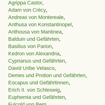
Agrippa Castor
,
Adam von Crécy
,
Andreas von Montereale
,
Anthusa von Konstantinopel
,
Anthousa von Mantinea
,
Balduin und Gefährten
,
Basilius von Parion
,
Kedron von Alexandria
,
Cyprianus und Gefährten
,
David Uribe Velasco
,
Demes und Protion und Gefährten
,
Eocapus und Gefährtinnen
,
Erich II. von Schleswig
,
Euphemia und Gefährten
,
Fulcold von Bern
,