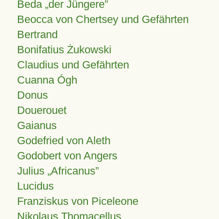
Beda „der Jüngere”
Beocca von Chertsey und Gefährten
Bertrand
Bonifatius Żukowski
Claudius und Gefährten
Cuanna Ógh
Donus
Douerouet
Gaianus
Godefried von Aleth
Godobert von Angers
Julius
Africanus
Lucidus
Franziskus von Piceleone
Nikolaus Thomacellus