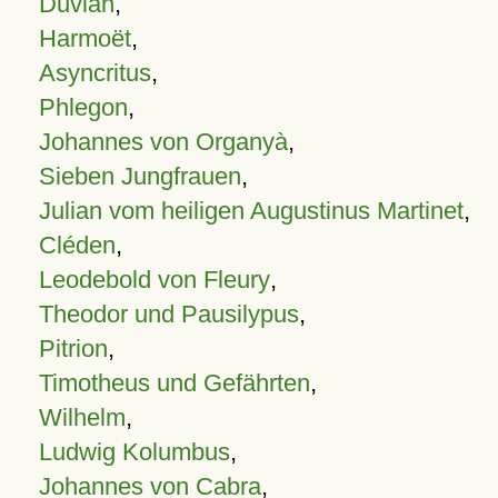
Duvian
,
Harmoët
,
Asyncritus
,
Phlegon
,
Johannes von Organyà
,
Sieben Jungfrauen
,
Julian vom heiligen Augustinus Martinet
,
Cléden
,
Leodebold von Fleury
,
Theodor und Pausilypus
,
Pitrion
,
Timotheus und Gefährten
,
Wilhelm
,
Ludwig Kolumbus
,
Johannes von Cabra
,