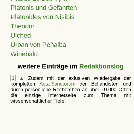
Platonis und Gefährten
Platonides von Nisibis
Theodor
Ulched
Urban von Peñalba
Winebald
weitere Einträge im
Redaktionslog
1
▲
Zudem mit der exlusiven Wiedergabe der
kompletten
Acta Sanctorum
der Bollandisten und
durch persönliche Recherchen an über 10.000 Orten
die einzige Internetseite zum Thema mit
wissenschaftlicher Tiefe.