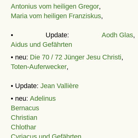
Antonius vom heiligen Gregor
,
Maria vom heiligen Franziskus
,
• Update:
Aodh Glas
,
Aidus und Gefährten
• neu:
Die 70 / 72 Jünger Jesu Christi
,
Toten-Auferwecker
,
• Update:
Jean Vallière
• neu:
Adelinus
Bernacus
Christian
Chlothar
Cyriacus und Gefährten