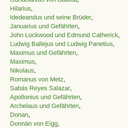
Hilarius
,
Idedeandus und seine Brüder
,
Januarius und Gefährten
,
John Lockwood und Edmund Catherick
,
Ludwig Ballejus und Ludwig Panetius
,
Maximus und Gefährten
,
Maximus
,
Nikolaus
,
Romanus von Metz
,
Sabás Reyes Salazar
,
Apollonius und Gefährten
,
Archelaus und Gefährten
,
Donan
,
Donnán von Eigg
,