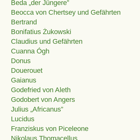
Beda „der Jüngere”
Beocca von Chertsey und Gefährten
Bertrand
Bonifatius Żukowski
Claudius und Gefährten
Cuanna Ógh
Donus
Douerouet
Gaianus
Godefried von Aleth
Godobert von Angers
Julius
Africanus
Lucidus
Franziskus von Piceleone
Nikolaus Thomacellus