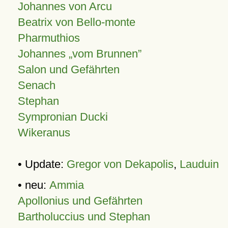
Johannes von Arcu
Beatrix von Bello-monte
Pharmuthios
Johannes
vom Brunnen
Salon und Gefährten
Senach
Stephan
Sympronian Ducki
Wikeranus
• Update:
Gregor von Dekapolis
,
Lauduin
• neu:
Ammia
Apollonius und Gefährten
Bartholuccius und Stephan