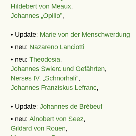
Hildebert von Meaux
,
Johannes „Opilio”
,
• Update:
Marie von der Menschwerdung
• neu:
Nazareno Lanciotti
• neu:
Theodosia
,
Johannes Swierc und Gefährten
,
Nerses IV. „Schnorhali”
,
Johannes Franziskus Lefranc
,
• Update:
Johannes de Brébeuf
• neu:
Alnobert von Seez
,
Gildard von Rouen
,