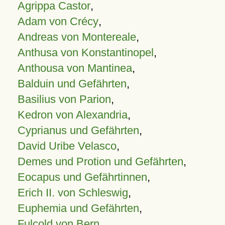
Agrippa Castor
,
Adam von Crécy
,
Andreas von Montereale
,
Anthusa von Konstantinopel
,
Anthousa von Mantinea
,
Balduin und Gefährten
,
Basilius von Parion
,
Kedron von Alexandria
,
Cyprianus und Gefährten
,
David Uribe Velasco
,
Demes und Protion und Gefährten
,
Eocapus und Gefährtinnen
,
Erich II. von Schleswig
,
Euphemia und Gefährten
,
Fulcold von Bern
,