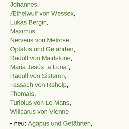
Johannes
,
Æthelwulf von Wessex
,
Lukas Bergin
,
Maximus
,
Nerveus von Melrose
,
Optatus und Gefährten
,
Radulf von Maidstone
,
Maria Jesús „a Luna”
,
Radulf von Sisteron
,
Tassach von Raholp
,
Thomaïs
,
Turibius von Le Mans
,
Wilicarus von Vienne
• neu:
Agapus und Gefährten
,