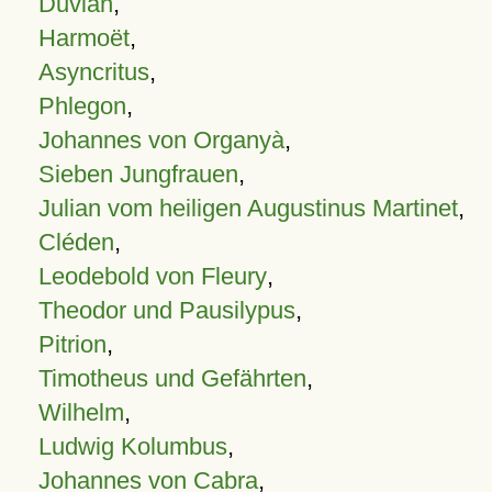
Duvian
,
Harmoët
,
Asyncritus
,
Phlegon
,
Johannes von Organyà
,
Sieben Jungfrauen
,
Julian vom heiligen Augustinus Martinet
,
Cléden
,
Leodebold von Fleury
,
Theodor und Pausilypus
,
Pitrion
,
Timotheus und Gefährten
,
Wilhelm
,
Ludwig Kolumbus
,
Johannes von Cabra
,