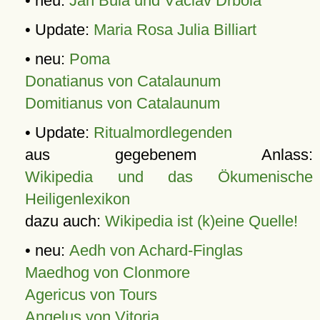
• neu:
Jan Bula und Václav Drbola
• Update:
Maria Rosa Julia Billiart
• neu:
Poma
Donatianus von Catalaunum
Domitianus von Catalaunum
• Update:
Ritualmordlegenden
aus gegebenem Anlass:
Wikipedia und das Ökumenische
Heiligenlexikon
dazu auch:
Wikipedia ist (k)eine Quelle!
• neu:
Aedh von Achard-Finglas
Maedhog von Clonmore
Agericus von Tours
Angelus von Vitoria