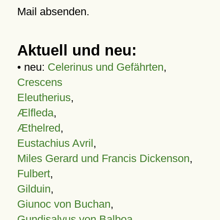
Mail absenden.
Aktuell und neu:
• neu:
Celerinus und Gefährten
,
Crescens
Eleutherius
,
Ælfleda
,
Æthelred
,
Eustachius Avril
,
Miles Gerard und Francis Dickenson
,
Fulbert
,
Gilduin
,
Giunoc von Buchan
,
Gundisalvus von Balboa
,