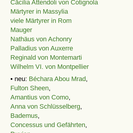
Cäcilia Attendoli von Cotignola
Märtyrer in Massylia
viele Märtyrer in Rom
Mauger
Nathäus von Achonry
Palladius von Auxerre
Reginald von Montemarti
Wilhelm VI. von Montpellier
• neu:
Béchara Abou Mrad
,
Fulton Sheen
,
Amantius von Como
,
Anna von Schlüsselberg
,
Bademus
,
Concessus und Gefährten
,