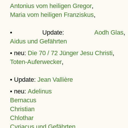
Antonius vom heiligen Gregor
,
Maria vom heiligen Franziskus
,
• Update:
Aodh Glas
,
Aidus und Gefährten
• neu:
Die 70 / 72 Jünger Jesu Christi
,
Toten-Auferwecker
,
• Update:
Jean Vallière
• neu:
Adelinus
Bernacus
Christian
Chlothar
Cyriacus und Gefährten