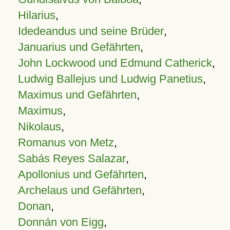
Hilarius
,
Idedeandus und seine Brüder
,
Januarius und Gefährten
,
John Lockwood und Edmund Catherick
,
Ludwig Ballejus und Ludwig Panetius
,
Maximus und Gefährten
,
Maximus
,
Nikolaus
,
Romanus von Metz
,
Sabás Reyes Salazar
,
Apollonius und Gefährten
,
Archelaus und Gefährten
,
Donan
,
Donnán von Eigg
,