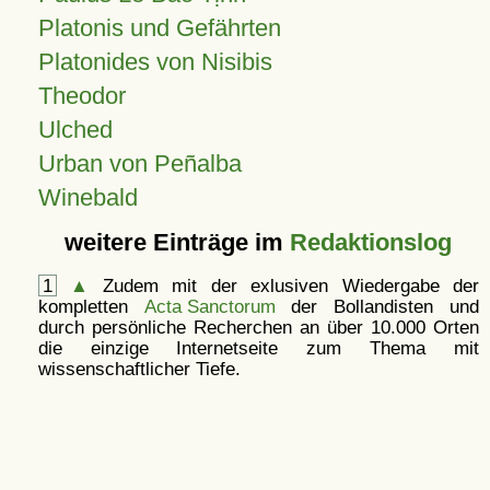
Platonis und Gefährten
Platonides von Nisibis
Theodor
Ulched
Urban von Peñalba
Winebald
weitere Einträge im
Redaktionslog
1
▲
Zudem mit der exlusiven Wiedergabe der
kompletten
Acta Sanctorum
der Bollandisten und
durch persönliche Recherchen an über 10.000 Orten
die einzige Internetseite zum Thema mit
wissenschaftlicher Tiefe.