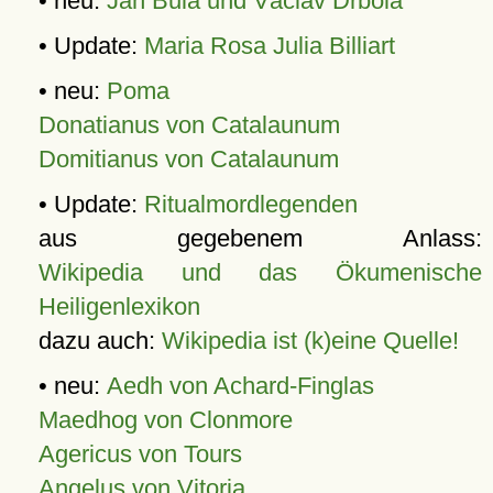
• neu:
Jan Bula und Václav Drbola
• Update:
Maria Rosa Julia Billiart
• neu:
Poma
Donatianus von Catalaunum
Domitianus von Catalaunum
• Update:
Ritualmordlegenden
aus gegebenem Anlass:
Wikipedia und das Ökumenische
Heiligenlexikon
dazu auch:
Wikipedia ist (k)eine Quelle!
• neu:
Aedh von Achard-Finglas
Maedhog von Clonmore
Agericus von Tours
Angelus von Vitoria