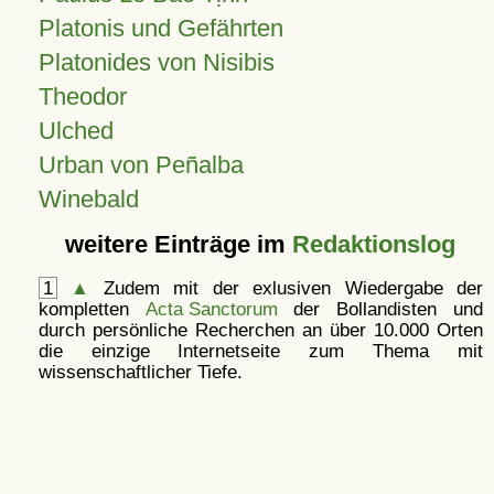
Platonis und Gefährten
Platonides von Nisibis
Theodor
Ulched
Urban von Peñalba
Winebald
weitere Einträge im
Redaktionslog
1
▲
Zudem mit der exlusiven Wiedergabe der
kompletten
Acta Sanctorum
der Bollandisten und
durch persönliche Recherchen an über 10.000 Orten
die einzige Internetseite zum Thema mit
wissenschaftlicher Tiefe.