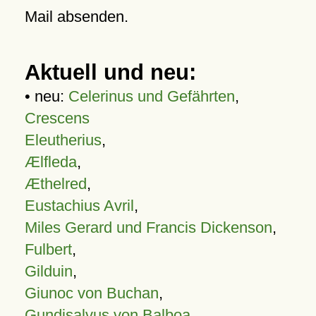
Mail absenden.
Aktuell und neu:
• neu:
Celerinus und Gefährten
,
Crescens
Eleutherius
,
Ælfleda
,
Æthelred
,
Eustachius Avril
,
Miles Gerard und Francis Dickenson
,
Fulbert
,
Gilduin
,
Giunoc von Buchan
,
Gundisalvus von Balboa
,