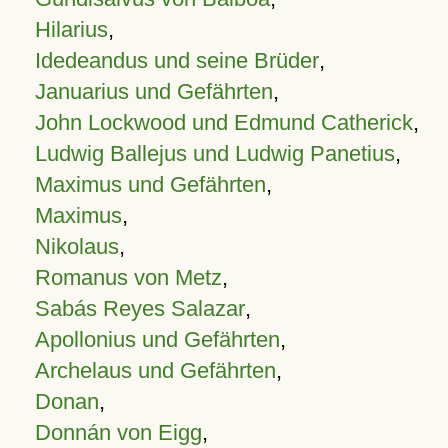
Hilarius
,
Idedeandus und seine Brüder
,
Januarius und Gefährten
,
John Lockwood und Edmund Catherick
,
Ludwig Ballejus und Ludwig Panetius
,
Maximus und Gefährten
,
Maximus
,
Nikolaus
,
Romanus von Metz
,
Sabás Reyes Salazar
,
Apollonius und Gefährten
,
Archelaus und Gefährten
,
Donan
,
Donnán von Eigg
,