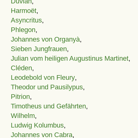
Duvian
,
Harmoët
,
Asyncritus
,
Phlegon
,
Johannes von Organyà
,
Sieben Jungfrauen
,
Julian vom heiligen Augustinus Martinet
,
Cléden
,
Leodebold von Fleury
,
Theodor und Pausilypus
,
Pitrion
,
Timotheus und Gefährten
,
Wilhelm
,
Ludwig Kolumbus
,
Johannes von Cabra
,