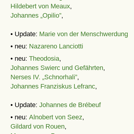
Hildebert von Meaux
,
Johannes „Opilio”
,
• Update:
Marie von der Menschwerdung
• neu:
Nazareno Lanciotti
• neu:
Theodosia
,
Johannes Swierc und Gefährten
,
Nerses IV. „Schnorhali”
,
Johannes Franziskus Lefranc
,
• Update:
Johannes de Brébeuf
• neu:
Alnobert von Seez
,
Gildard von Rouen
,