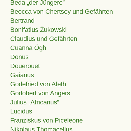
Beda „der Jüngere”
Beocca von Chertsey und Gefährten
Bertrand
Bonifatius Żukowski
Claudius und Gefährten
Cuanna Ógh
Donus
Douerouet
Gaianus
Godefried von Aleth
Godobert von Angers
Julius
Africanus
Lucidus
Franziskus von Piceleone
Nikolaus Thomacellus