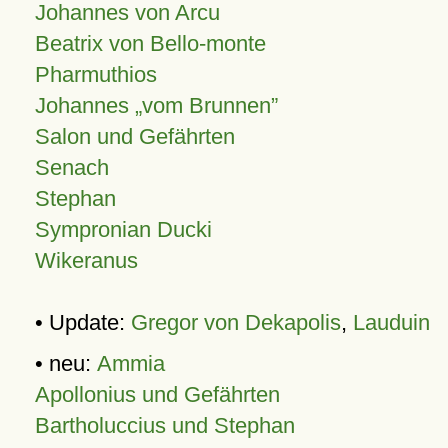
Johannes von Arcu
Beatrix von Bello-monte
Pharmuthios
Johannes
vom Brunnen
Salon und Gefährten
Senach
Stephan
Sympronian Ducki
Wikeranus
• Update:
Gregor von Dekapolis
,
Lauduin
• neu:
Ammia
Apollonius und Gefährten
Bartholuccius und Stephan