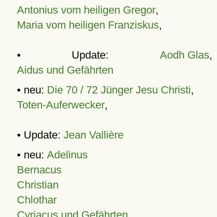
Antonius vom heiligen Gregor
,
Maria vom heiligen Franziskus
,
• Update:
Aodh Glas
,
Aidus und Gefährten
• neu:
Die 70 / 72 Jünger Jesu Christi
,
Toten-Auferwecker
,
• Update:
Jean Vallière
• neu:
Adelinus
Bernacus
Christian
Chlothar
Cyriacus und Gefährten