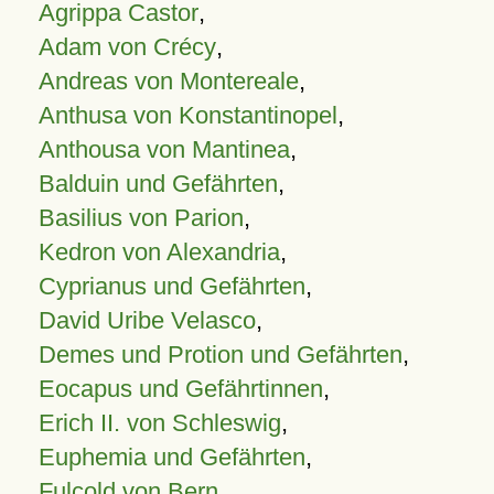
Agrippa Castor
,
Adam von Crécy
,
Andreas von Montereale
,
Anthusa von Konstantinopel
,
Anthousa von Mantinea
,
Balduin und Gefährten
,
Basilius von Parion
,
Kedron von Alexandria
,
Cyprianus und Gefährten
,
David Uribe Velasco
,
Demes und Protion und Gefährten
,
Eocapus und Gefährtinnen
,
Erich II. von Schleswig
,
Euphemia und Gefährten
,
Fulcold von Bern
,