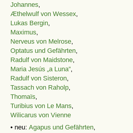
Johannes
,
Æthelwulf von Wessex
,
Lukas Bergin
,
Maximus
,
Nerveus von Melrose
,
Optatus und Gefährten
,
Radulf von Maidstone
,
Maria Jesús „a Luna”
,
Radulf von Sisteron
,
Tassach von Raholp
,
Thomaïs
,
Turibius von Le Mans
,
Wilicarus von Vienne
• neu:
Agapus und Gefährten
,