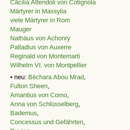
Cäcilia Attendoli von Cotignola
Märtyrer in Massylia
viele Märtyrer in Rom
Mauger
Nathäus von Achonry
Palladius von Auxerre
Reginald von Montemarti
Wilhelm VI. von Montpellier
• neu:
Béchara Abou Mrad
,
Fulton Sheen
,
Amantius von Como
,
Anna von Schlüsselberg
,
Bademus
,
Concessus und Gefährten
,