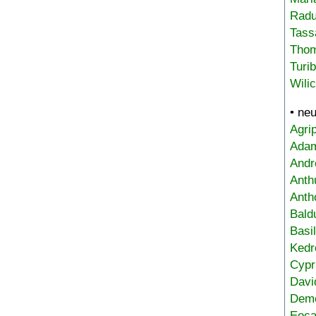
Radu
Tass
Tho
Turi
Wili
• ne
Agri
Adam
Andr
Anth
Anth
Bald
Basi
Kedr
Cypr
Davi
Deme
Eoca