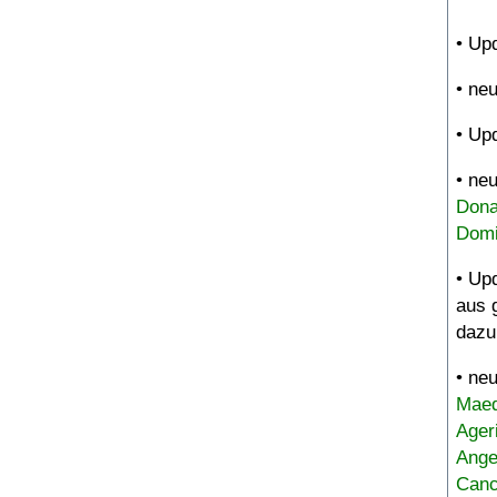
• Up
• ne
• Up
• ne
Dona
Domi
• Up
aus 
dazu
• ne
Maed
Ager
Ange
Canc