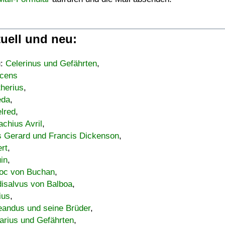
uell und neu:
u:
Celerinus und Gefährten
,
cens
therius
,
eda
,
lred
,
achius Avril
,
s Gerard und Francis Dickenson
,
ert
,
uin
,
oc von Buchan
,
isalvus von Balboa
,
ius
,
eandus und seine Brüder
,
arius und Gefährten
,