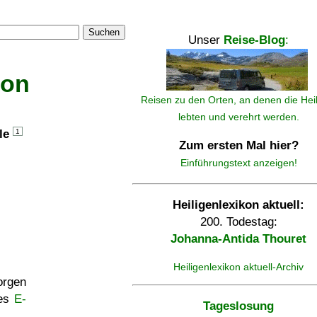
Suchen
Unser
Reise-Blog
:
kon
Reisen zu den Orten, an denen die Hei
lebten und verehrt werden.
lle
1
Zum ersten Mal hier?
Einführungstext anzeigen!
Heiligenlexikon aktuell:
200. Todestag:
Johanna-Antida Thouret
Heiligenlexikon aktuell-Archiv
rgen
ses
E-
Tageslosung