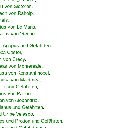
lf von Sisteron
,
ach von Raholp
,
maïs
,
bius von Le Mans
,
carus von Vienne
u:
Agapus und Gefährten
,
ppa Castor
,
 von Crécy
,
eas von Montereale
,
usa von Konstantinopel
,
ousa von Mantinea
,
uin und Gefährten
,
lius von Parion
,
on von Alexandria
,
ianus und Gefährten
,
d Uribe Velasco
,
s und Protion und Gefährten
,
pus und Gefährtinnen
,