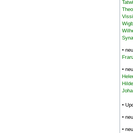
Tatw
Theo
Viss
Wigb
Wilh
Syna
• ne
Fran
• ne
Hele
Hild
Joha
• Up
• ne
• ne