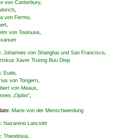
in von Canterbury
,
dorich
,
ia von Fermo
,
ert
,
elm von Toulouse
,
xarium
u:
Johannes von Shanghai und San Francisco
,
ziskus Xaver Truong Buu Diep
u:
Eudo
,
rius von Tongern
,
ebert von Meaux
,
nnes „Opilio”
,
date:
Marie von der Menschwerdung
u:
Nazareno Lanciotti
u:
Theodosia
,