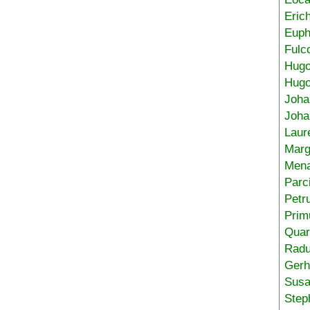
Eric
Euph
Fulc
Hug
Hugo
Joha
Joha
Laur
Marg
Mena
Parc
Petr
Prim
Quar
Radu
Gerh
Sus
Step