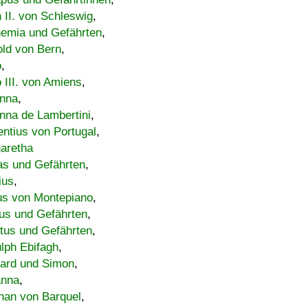
h II. von Schleswig
,
emia und Gefährten
,
old von Bern
,
o
,
 III. von Amiens
,
nna
,
nna de Lambertini
,
entius von Portugal
,
aretha
s und Gefährten
,
ius
,
us von Montepiano
,
us und Gefährten
,
tus und Gefährten
,
lph Ebifagh
,
ard und Simon
,
anna
,
han von Barquel
,