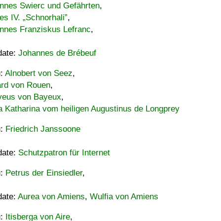
nnes Swierc und Gefährten
,
es IV. „Schnorhali”
,
nnes Franziskus Lefranc
,
date:
Johannes de Brébeuf
u:
Alnobert von Seez
,
ard von Rouen
,
eus von Bayeux
,
a Katharina vom heiligen Augustinus de Longprey
u:
Friedrich Janssoone
date:
Schutzpatron für Internet
u:
Petrus der Einsiedler
,
date:
Aurea von Amiens
,
Wulfia von Amiens
u:
Itisberga von Aire
,