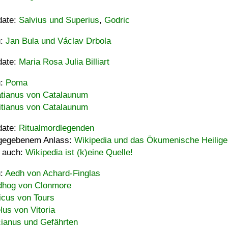
date:
Salvius und Superius
,
Godric
u:
Jan Bula und Václav Drbola
date:
Maria Rosa Julia Billiart
u:
Poma
tianus von Catalaunum
tianus von Catalaunum
date:
Ritualmordlegenden
gegebenem Anlass:
Wikipedia und das Ökumenische Heilige
 auch:
Wikipedia ist (k)eine Quelle!
u:
Aedh von Achard-Finglas
hog von Clonmore
icus von Tours
lus von Vitoria
ianus und Gefährten