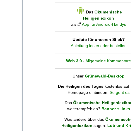
Das
Ökumenische
Heiligenlexikon
als
App für Android-Handys
Update für unseren Stick?
Anleitung lesen oder bestellen
Web 3.0
-
Allgemeine Kommentare
Unser
Grünewald-Desktop
Die Heiligen des Tages
kostenlos auf 
Homepage einbinden:
So geht es
Das
Ökumenische Heiligenlexiko
weiterempfehlen?
Banner + links
Was andere über das
Ökumenisch
Heiligenlexikon
sagen:
Lob und Kri