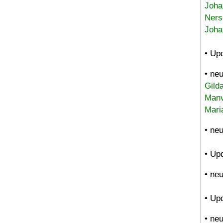
Joha
Ners
Joha
• Up
• ne
Gild
Manv
Mari
• ne
• Up
• ne
• Up
• ne