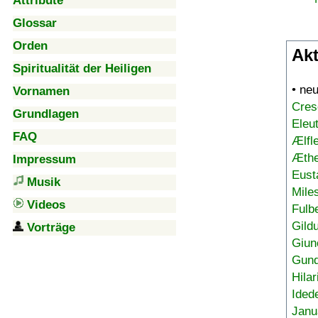
Attribute
Glossar
Orden
Akt
Spiritualität der Heiligen
• ne
Vornamen
Cres
Grundlagen
Eleu
FAQ
Ælfl
Æthe
Impressum
Eust
Musik
Mile
Videos
Fulb
Gild
Vorträge
Giun
Gund
Hilar
Ided
Janu