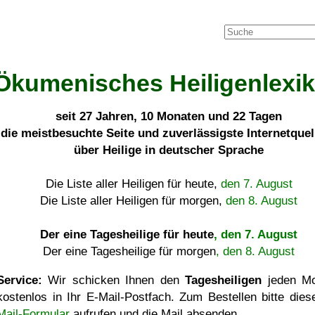
Ökumenisches Heiligenlexi
seit
27 Jahren, 10 Monaten und 22 Tagen
die meistbesuchte Seite und zuverlässigste Internetque
über Heilige in deutscher Sprache
Die Liste aller Heiligen für heute,
den 7. August
Die Liste aller Heiligen für morgen,
den 8. August
Der eine Tagesheilige für heute
, den 7. August
Der eine Tagesheilige für morgen
, den 8. August
Service:
Wir schicken Ihnen den
Tagesheiligen
jeden Mo
kostenlos in Ihr E-Mail-Postfach. Zum Bestellen bitte die
Mail-Formular
aufrufen und die Mail absenden.