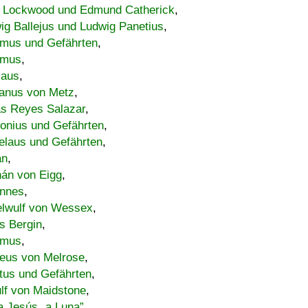
 Lockwood und Edmund Catherick
,
ig Ballejus und Ludwig Panetius
,
mus und Gefährten
,
imus
,
laus
,
nus von Metz
,
s Reyes Salazar
,
lonius und Gefährten
,
elaus und Gefährten
,
an
,
án von Eigg
,
nnes
,
lwulf von Wessex
,
s Bergin
,
imus
,
eus von Melrose
,
tus und Gefährten
,
lf von Maidstone
,
a Jesús „a Luna”
,