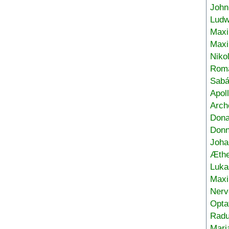
John
Ludw
Maxi
Max
Niko
Roma
Sabá
Apol
Arch
Don
Donn
Joha
Æthe
Luka
Max
Nerv
Opta
Radu
Mari