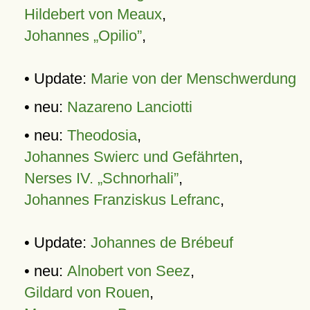
Hildebert von Meaux
,
Johannes „Opilio”
,
• Update:
Marie von der Menschwerdung
• neu:
Nazareno Lanciotti
• neu:
Theodosia
,
Johannes Swierc und Gefährten
,
Nerses IV. „Schnorhali”
,
Johannes Franziskus Lefranc
,
• Update:
Johannes de Brébeuf
• neu:
Alnobert von Seez
,
Gildard von Rouen
,