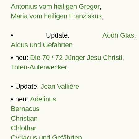
Antonius vom heiligen Gregor
,
Maria vom heiligen Franziskus
,
• Update:
Aodh Glas
,
Aidus und Gefährten
• neu:
Die 70 / 72 Jünger Jesu Christi
,
Toten-Auferwecker
,
• Update:
Jean Vallière
• neu:
Adelinus
Bernacus
Christian
Chlothar
Cyriacus und Gefährten