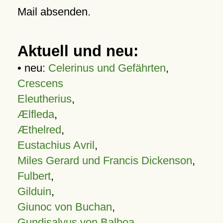
Mail absenden.
Aktuell und neu:
• neu:
Celerinus und Gefährten
,
Crescens
Eleutherius
,
Ælfleda
,
Æthelred
,
Eustachius Avril
,
Miles Gerard und Francis Dickenson
,
Fulbert
,
Gilduin
,
Giunoc von Buchan
,
Gundisalvus von Balboa
,