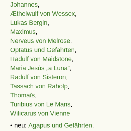
Johannes
,
Æthelwulf von Wessex
,
Lukas Bergin
,
Maximus
,
Nerveus von Melrose
,
Optatus und Gefährten
,
Radulf von Maidstone
,
Maria Jesús „a Luna”
,
Radulf von Sisteron
,
Tassach von Raholp
,
Thomaïs
,
Turibius von Le Mans
,
Wilicarus von Vienne
• neu:
Agapus und Gefährten
,