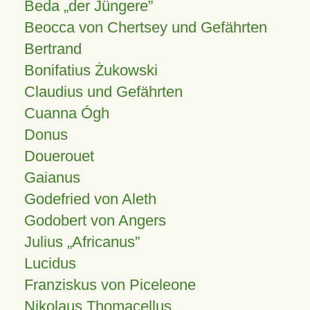
Beda „der Jüngere”
Beocca von Chertsey und Gefährten
Bertrand
Bonifatius Żukowski
Claudius und Gefährten
Cuanna Ógh
Donus
Douerouet
Gaianus
Godefried von Aleth
Godobert von Angers
Julius
Africanus
Lucidus
Franziskus von Piceleone
Nikolaus Thomacellus