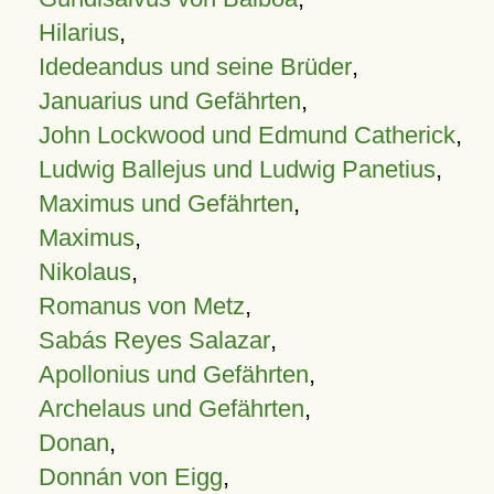
Hilarius
,
Idedeandus und seine Brüder
,
Januarius und Gefährten
,
John Lockwood und Edmund Catherick
,
Ludwig Ballejus und Ludwig Panetius
,
Maximus und Gefährten
,
Maximus
,
Nikolaus
,
Romanus von Metz
,
Sabás Reyes Salazar
,
Apollonius und Gefährten
,
Archelaus und Gefährten
,
Donan
,
Donnán von Eigg
,