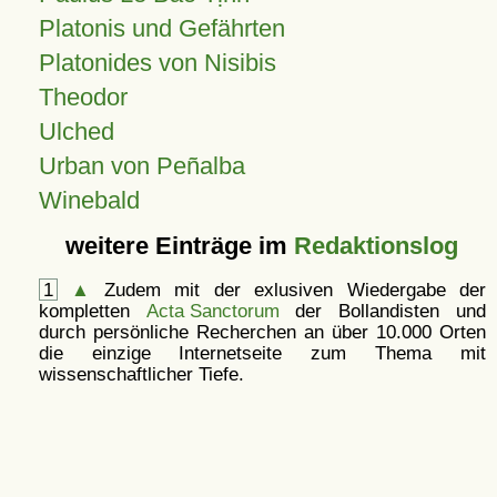
Platonis und Gefährten
Platonides von Nisibis
Theodor
Ulched
Urban von Peñalba
Winebald
weitere Einträge im
Redaktionslog
1
▲
Zudem mit der exlusiven Wiedergabe der
kompletten
Acta Sanctorum
der Bollandisten und
durch persönliche Recherchen an über 10.000 Orten
die einzige Internetseite zum Thema mit
wissenschaftlicher Tiefe.