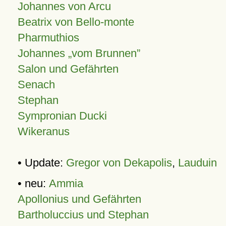
Johannes von Arcu
Beatrix von Bello-monte
Pharmuthios
Johannes
vom Brunnen
Salon und Gefährten
Senach
Stephan
Sympronian Ducki
Wikeranus
• Update:
Gregor von Dekapolis
,
Lauduin
• neu:
Ammia
Apollonius und Gefährten
Bartholuccius und Stephan