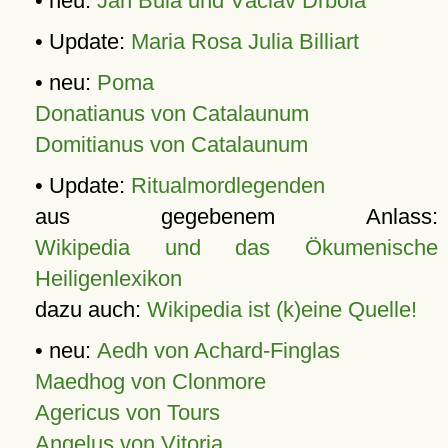
• neu:
Jan Bula und Václav Drbola
• Update:
Maria Rosa Julia Billiart
• neu:
Poma
Donatianus von Catalaunum
Domitianus von Catalaunum
• Update:
Ritualmordlegenden
aus gegebenem Anlass:
Wikipedia und das Ökumenische
Heiligenlexikon
dazu auch:
Wikipedia ist (k)eine Quelle!
• neu:
Aedh von Achard-Finglas
Maedhog von Clonmore
Agericus von Tours
Angelus von Vitoria