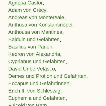
Agrippa Castor
,
Adam von Crécy
,
Andreas von Montereale
,
Anthusa von Konstantinopel
,
Anthousa von Mantinea
,
Balduin und Gefährten
,
Basilius von Parion
,
Kedron von Alexandria
,
Cyprianus und Gefährten
,
David Uribe Velasco
,
Demes und Protion und Gefährten
,
Eocapus und Gefährtinnen
,
Erich II. von Schleswig
,
Euphemia und Gefährten
,
Fulcold von Bern
,