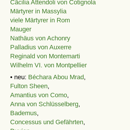
Cäcilia Attendoli von Cotignola
Märtyrer in Massylia
viele Märtyrer in Rom
Mauger
Nathäus von Achonry
Palladius von Auxerre
Reginald von Montemarti
Wilhelm VI. von Montpellier
• neu:
Béchara Abou Mrad
,
Fulton Sheen
,
Amantius von Como
,
Anna von Schlüsselberg
,
Bademus
,
Concessus und Gefährten
,