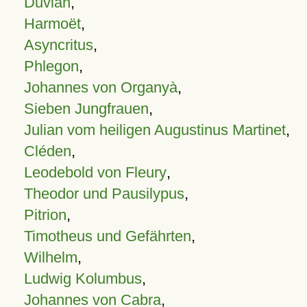
Duvian
,
Harmoët
,
Asyncritus
,
Phlegon
,
Johannes von Organyà
,
Sieben Jungfrauen
,
Julian vom heiligen Augustinus Martinet
,
Cléden
,
Leodebold von Fleury
,
Theodor und Pausilypus
,
Pitrion
,
Timotheus und Gefährten
,
Wilhelm
,
Ludwig Kolumbus
,
Johannes von Cabra
,