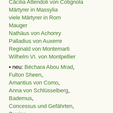
Cäcilia Attendoli von Cotignola
Märtyrer in Massylia
viele Märtyrer in Rom
Mauger
Nathäus von Achonry
Palladius von Auxerre
Reginald von Montemarti
Wilhelm VI. von Montpellier
• neu:
Béchara Abou Mrad
,
Fulton Sheen
,
Amantius von Como
,
Anna von Schlüsselberg
,
Bademus
,
Concessus und Gefährten
,