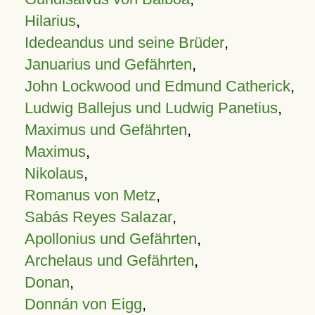
Hilarius
,
Idedeandus und seine Brüder
,
Januarius und Gefährten
,
John Lockwood und Edmund Catherick
,
Ludwig Ballejus und Ludwig Panetius
,
Maximus und Gefährten
,
Maximus
,
Nikolaus
,
Romanus von Metz
,
Sabás Reyes Salazar
,
Apollonius und Gefährten
,
Archelaus und Gefährten
,
Donan
,
Donnán von Eigg
,