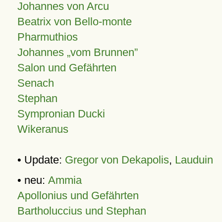
Johannes von Arcu
Beatrix von Bello-monte
Pharmuthios
Johannes
vom Brunnen
Salon und Gefährten
Senach
Stephan
Sympronian Ducki
Wikeranus
• Update:
Gregor von Dekapolis
,
Lauduin
• neu:
Ammia
Apollonius und Gefährten
Bartholuccius und Stephan