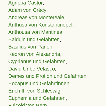
Agrippa Castor
,
Adam von Crécy
,
Andreas von Montereale
,
Anthusa von Konstantinopel
,
Anthousa von Mantinea
,
Balduin und Gefährten
,
Basilius von Parion
,
Kedron von Alexandria
,
Cyprianus und Gefährten
,
David Uribe Velasco
,
Demes und Protion und Gefährten
,
Eocapus und Gefährtinnen
,
Erich II. von Schleswig
,
Euphemia und Gefährten
,
Fulcold von Bern
,