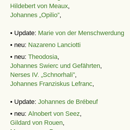
Hildebert von Meaux
,
Johannes „Opilio”
,
• Update:
Marie von der Menschwerdung
• neu:
Nazareno Lanciotti
• neu:
Theodosia
,
Johannes Swierc und Gefährten
,
Nerses IV. „Schnorhali”
,
Johannes Franziskus Lefranc
,
• Update:
Johannes de Brébeuf
• neu:
Alnobert von Seez
,
Gildard von Rouen
,