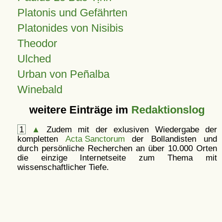
Platonis und Gefährten
Platonides von Nisibis
Theodor
Ulched
Urban von Peñalba
Winebald
weitere Einträge im
Redaktionslog
1
▲
Zudem mit der exlusiven Wiedergabe der
kompletten
Acta Sanctorum
der Bollandisten und
durch persönliche Recherchen an über 10.000 Orten
die einzige Internetseite zum Thema mit
wissenschaftlicher Tiefe.