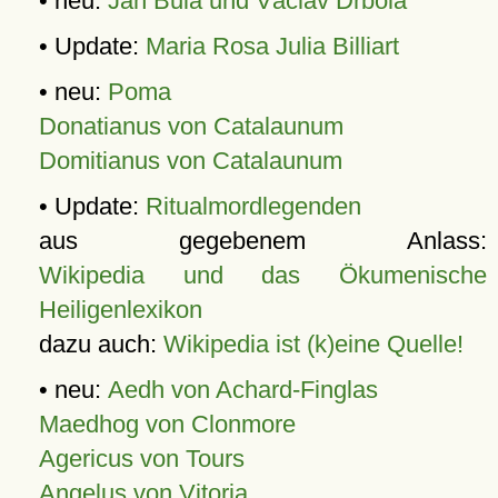
• neu:
Jan Bula und Václav Drbola
• Update:
Maria Rosa Julia Billiart
• neu:
Poma
Donatianus von Catalaunum
Domitianus von Catalaunum
• Update:
Ritualmordlegenden
aus gegebenem Anlass:
Wikipedia und das Ökumenische
Heiligenlexikon
dazu auch:
Wikipedia ist (k)eine Quelle!
• neu:
Aedh von Achard-Finglas
Maedhog von Clonmore
Agericus von Tours
Angelus von Vitoria