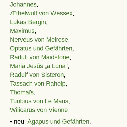
Johannes
,
Æthelwulf von Wessex
,
Lukas Bergin
,
Maximus
,
Nerveus von Melrose
,
Optatus und Gefährten
,
Radulf von Maidstone
,
Maria Jesús „a Luna”
,
Radulf von Sisteron
,
Tassach von Raholp
,
Thomaïs
,
Turibius von Le Mans
,
Wilicarus von Vienne
• neu:
Agapus und Gefährten
,