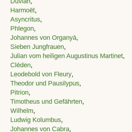
Duvian
,
Harmoët
,
Asyncritus
,
Phlegon
,
Johannes von Organyà
,
Sieben Jungfrauen
,
Julian vom heiligen Augustinus Martinet
,
Cléden
,
Leodebold von Fleury
,
Theodor und Pausilypus
,
Pitrion
,
Timotheus und Gefährten
,
Wilhelm
,
Ludwig Kolumbus
,
Johannes von Cabra
,