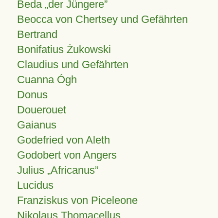
Beda „der Jüngere”
Beocca von Chertsey und Gefährten
Bertrand
Bonifatius Żukowski
Claudius und Gefährten
Cuanna Ógh
Donus
Douerouet
Gaianus
Godefried von Aleth
Godobert von Angers
Julius
Africanus
Lucidus
Franziskus von Piceleone
Nikolaus Thomacellus