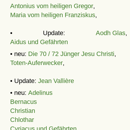
Antonius vom heiligen Gregor
,
Maria vom heiligen Franziskus
,
• Update:
Aodh Glas
,
Aidus und Gefährten
• neu:
Die 70 / 72 Jünger Jesu Christi
,
Toten-Auferwecker
,
• Update:
Jean Vallière
• neu:
Adelinus
Bernacus
Christian
Chlothar
Cyriacus und Gefährten