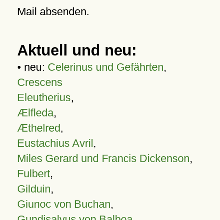
Mail absenden.
Aktuell und neu:
• neu:
Celerinus und Gefährten
,
Crescens
Eleutherius
,
Ælfleda
,
Æthelred
,
Eustachius Avril
,
Miles Gerard und Francis Dickenson
,
Fulbert
,
Gilduin
,
Giunoc von Buchan
,
Gundisalvus von Balboa
,