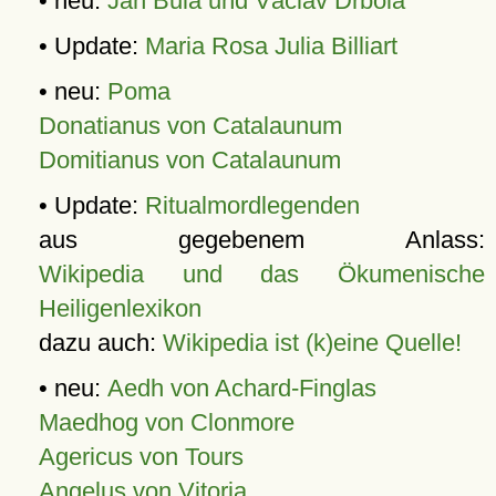
• neu:
Jan Bula und Václav Drbola
• Update:
Maria Rosa Julia Billiart
• neu:
Poma
Donatianus von Catalaunum
Domitianus von Catalaunum
• Update:
Ritualmordlegenden
aus gegebenem Anlass:
Wikipedia und das Ökumenische
Heiligenlexikon
dazu auch:
Wikipedia ist (k)eine Quelle!
• neu:
Aedh von Achard-Finglas
Maedhog von Clonmore
Agericus von Tours
Angelus von Vitoria