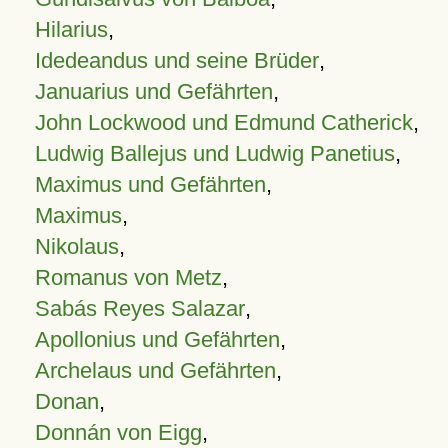
Hilarius
,
Idedeandus und seine Brüder
,
Januarius und Gefährten
,
John Lockwood und Edmund Catherick
,
Ludwig Ballejus und Ludwig Panetius
,
Maximus und Gefährten
,
Maximus
,
Nikolaus
,
Romanus von Metz
,
Sabás Reyes Salazar
,
Apollonius und Gefährten
,
Archelaus und Gefährten
,
Donan
,
Donnán von Eigg
,