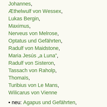
Johannes
,
Æthelwulf von Wessex
,
Lukas Bergin
,
Maximus
,
Nerveus von Melrose
,
Optatus und Gefährten
,
Radulf von Maidstone
,
Maria Jesús „a Luna”
,
Radulf von Sisteron
,
Tassach von Raholp
,
Thomaïs
,
Turibius von Le Mans
,
Wilicarus von Vienne
• neu:
Agapus und Gefährten
,