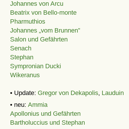
Johannes von Arcu
Beatrix von Bello-monte
Pharmuthios
Johannes
vom Brunnen
Salon und Gefährten
Senach
Stephan
Sympronian Ducki
Wikeranus
• Update:
Gregor von Dekapolis
,
Lauduin
• neu:
Ammia
Apollonius und Gefährten
Bartholuccius und Stephan