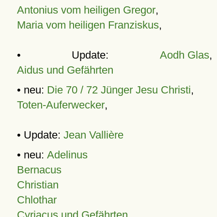
Antonius vom heiligen Gregor
,
Maria vom heiligen Franziskus
,
• Update:
Aodh Glas
,
Aidus und Gefährten
• neu:
Die 70 / 72 Jünger Jesu Christi
,
Toten-Auferwecker
,
• Update:
Jean Vallière
• neu:
Adelinus
Bernacus
Christian
Chlothar
Cyriacus und Gefährten