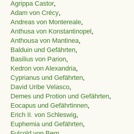
Agrippa Castor
,
Adam von Crécy
,
Andreas von Montereale
,
Anthusa von Konstantinopel
,
Anthousa von Mantinea
,
Balduin und Gefährten
,
Basilius von Parion
,
Kedron von Alexandria
,
Cyprianus und Gefährten
,
David Uribe Velasco
,
Demes und Protion und Gefährten
,
Eocapus und Gefährtinnen
,
Erich II. von Schleswig
,
Euphemia und Gefährten
,
Fulcold von Bern
,