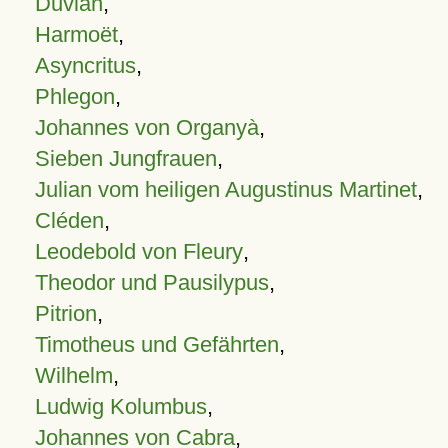
Duvian
,
Harmoët
,
Asyncritus
,
Phlegon
,
Johannes von Organyà
,
Sieben Jungfrauen
,
Julian vom heiligen Augustinus Martinet
,
Cléden
,
Leodebold von Fleury
,
Theodor und Pausilypus
,
Pitrion
,
Timotheus und Gefährten
,
Wilhelm
,
Ludwig Kolumbus
,
Johannes von Cabra
,