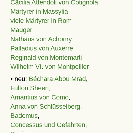
Cäcilia Attendoli von Cotignola
Märtyrer in Massylia
viele Märtyrer in Rom
Mauger
Nathäus von Achonry
Palladius von Auxerre
Reginald von Montemarti
Wilhelm VI. von Montpellier
• neu:
Béchara Abou Mrad
,
Fulton Sheen
,
Amantius von Como
,
Anna von Schlüsselberg
,
Bademus
,
Concessus und Gefährten
,