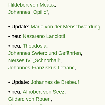
Hildebert von Meaux
,
Johannes „Opilio”
,
• Update:
Marie von der Menschwerdung
• neu:
Nazareno Lanciotti
• neu:
Theodosia
,
Johannes Swierc und Gefährten
,
Nerses IV. „Schnorhali”
,
Johannes Franziskus Lefranc
,
• Update:
Johannes de Brébeuf
• neu:
Alnobert von Seez
,
Gildard von Rouen
,