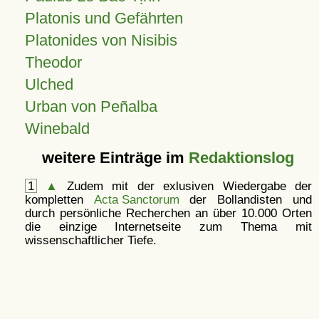
Platonis und Gefährten
Platonides von Nisibis
Theodor
Ulched
Urban von Peñalba
Winebald
weitere Einträge im
Redaktionslog
1
▲
Zudem mit der exlusiven Wiedergabe der
kompletten
Acta Sanctorum
der Bollandisten und
durch persönliche Recherchen an über 10.000 Orten
die einzige Internetseite zum Thema mit
wissenschaftlicher Tiefe.