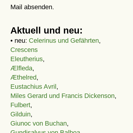
Mail absenden.
Aktuell und neu:
• neu:
Celerinus und Gefährten
,
Crescens
Eleutherius
,
Ælfleda
,
Æthelred
,
Eustachius Avril
,
Miles Gerard und Francis Dickenson
,
Fulbert
,
Gilduin
,
Giunoc von Buchan
,
Gundisalvus von Balboa
,