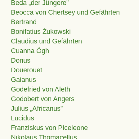
Beda „der Jüngere”
Beocca von Chertsey und Gefährten
Bertrand
Bonifatius Żukowski
Claudius und Gefährten
Cuanna Ógh
Donus
Douerouet
Gaianus
Godefried von Aleth
Godobert von Angers
Julius
Africanus
Lucidus
Franziskus von Piceleone
Nikolaus Thomacellus