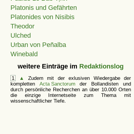
Platonis und Gefährten
Platonides von Nisibis
Theodor
Ulched
Urban von Peñalba
Winebald
weitere Einträge im
Redaktionslog
1
▲
Zudem mit der exlusiven Wiedergabe der
kompletten
Acta Sanctorum
der Bollandisten und
durch persönliche Recherchen an über 10.000 Orten
die einzige Internetseite zum Thema mit
wissenschaftlicher Tiefe.