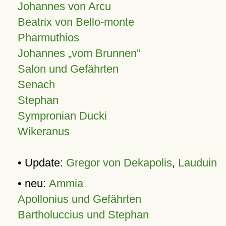
Johannes von Arcu
Beatrix von Bello-monte
Pharmuthios
Johannes
vom Brunnen
Salon und Gefährten
Senach
Stephan
Sympronian Ducki
Wikeranus
• Update:
Gregor von Dekapolis
,
Lauduin
• neu:
Ammia
Apollonius und Gefährten
Bartholuccius und Stephan