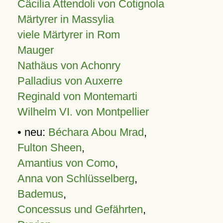
Cäcilia Attendoli von Cotignola
Märtyrer in Massylia
viele Märtyrer in Rom
Mauger
Nathäus von Achonry
Palladius von Auxerre
Reginald von Montemarti
Wilhelm VI. von Montpellier
• neu:
Béchara Abou Mrad
,
Fulton Sheen
,
Amantius von Como
,
Anna von Schlüsselberg
,
Bademus
,
Concessus und Gefährten
,