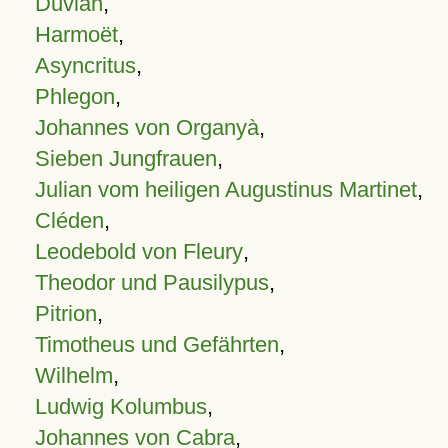
Duvian
,
Harmoët
,
Asyncritus
,
Phlegon
,
Johannes von Organyà
,
Sieben Jungfrauen
,
Julian vom heiligen Augustinus Martinet
,
Cléden
,
Leodebold von Fleury
,
Theodor und Pausilypus
,
Pitrion
,
Timotheus und Gefährten
,
Wilhelm
,
Ludwig Kolumbus
,
Johannes von Cabra
,