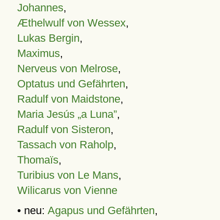
Johannes
,
Æthelwulf von Wessex
,
Lukas Bergin
,
Maximus
,
Nerveus von Melrose
,
Optatus und Gefährten
,
Radulf von Maidstone
,
Maria Jesús „a Luna”
,
Radulf von Sisteron
,
Tassach von Raholp
,
Thomaïs
,
Turibius von Le Mans
,
Wilicarus von Vienne
• neu:
Agapus und Gefährten
,