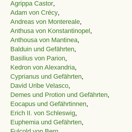
Agrippa Castor
,
Adam von Crécy
,
Andreas von Montereale
,
Anthusa von Konstantinopel
,
Anthousa von Mantinea
,
Balduin und Gefährten
,
Basilius von Parion
,
Kedron von Alexandria
,
Cyprianus und Gefährten
,
David Uribe Velasco
,
Demes und Protion und Gefährten
,
Eocapus und Gefährtinnen
,
Erich II. von Schleswig
,
Euphemia und Gefährten
,
Fulcold von Bern
,