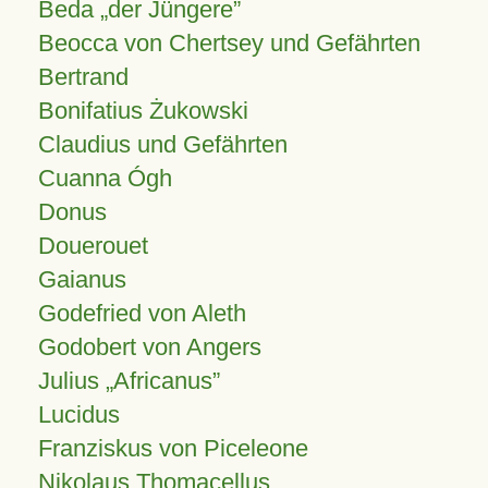
Beda „der Jüngere”
Beocca von Chertsey und Gefährten
Bertrand
Bonifatius Żukowski
Claudius und Gefährten
Cuanna Ógh
Donus
Douerouet
Gaianus
Godefried von Aleth
Godobert von Angers
Julius
Africanus
Lucidus
Franziskus von Piceleone
Nikolaus Thomacellus