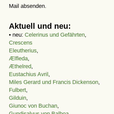
Mail absenden.
Aktuell und neu:
• neu:
Celerinus und Gefährten
,
Crescens
Eleutherius
,
Ælfleda
,
Æthelred
,
Eustachius Avril
,
Miles Gerard und Francis Dickenson
,
Fulbert
,
Gilduin
,
Giunoc von Buchan
,
Gundisalvus von Balboa
,