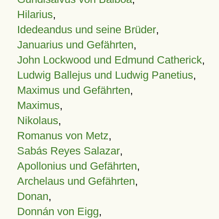
Hilarius
,
Idedeandus und seine Brüder
,
Januarius und Gefährten
,
John Lockwood und Edmund Catherick
,
Ludwig Ballejus und Ludwig Panetius
,
Maximus und Gefährten
,
Maximus
,
Nikolaus
,
Romanus von Metz
,
Sabás Reyes Salazar
,
Apollonius und Gefährten
,
Archelaus und Gefährten
,
Donan
,
Donnán von Eigg
,