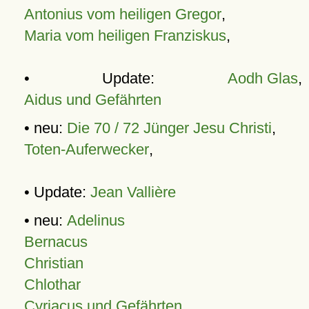
Antonius vom heiligen Gregor
,
Maria vom heiligen Franziskus
,
• Update:
Aodh Glas
,
Aidus und Gefährten
• neu:
Die 70 / 72 Jünger Jesu Christi
,
Toten-Auferwecker
,
• Update:
Jean Vallière
• neu:
Adelinus
Bernacus
Christian
Chlothar
Cyriacus und Gefährten