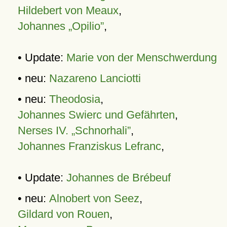
Hildebert von Meaux
,
Johannes „Opilio”
,
• Update:
Marie von der Menschwerdung
• neu:
Nazareno Lanciotti
• neu:
Theodosia
,
Johannes Swierc und Gefährten
,
Nerses IV. „Schnorhali”
,
Johannes Franziskus Lefranc
,
• Update:
Johannes de Brébeuf
• neu:
Alnobert von Seez
,
Gildard von Rouen
,