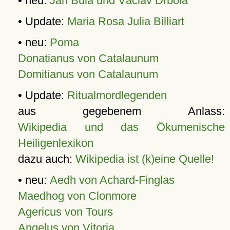
• neu:
Jan Bula und Václav Drbola
• Update:
Maria Rosa Julia Billiart
• neu:
Poma
Donatianus von Catalaunum
Domitianus von Catalaunum
• Update:
Ritualmordlegenden
aus gegebenem Anlass:
Wikipedia und das Ökumenische
Heiligenlexikon
dazu auch:
Wikipedia ist (k)eine Quelle!
• neu:
Aedh von Achard-Finglas
Maedhog von Clonmore
Agericus von Tours
Angelus von Vitoria